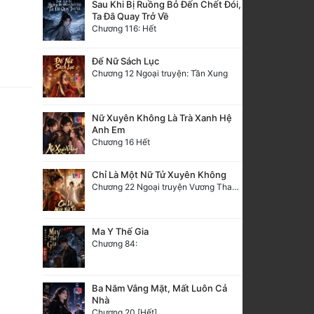
Sau Khi Bị Ruồng Bỏ Đến Chết Đói,
Ta Đã Quay Trở Về
Chương 116: Hết
Đế Nữ Sách Lục
Chương 12 Ngoại truyện: Tần Xung
Nữ Xuyên Không Là Trà Xanh Hệ
Anh Em
Chương 16 Hết
Chỉ Là Một Nữ Tử Xuyên Không
Chương 22 Ngoại truyện Vương Thanh Thanh
Ma Y Thế Gia
Chương 84:
Ba Năm Vắng Mặt, Mất Luôn Cả
Nhà
Chương 20 [Hết]