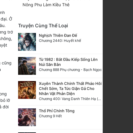
Nông Phu Làm Kiều Thê
ình
 đại. Ở
Truyện Cùng Thể Loại
âu.
ưng trớ
Nghịch Thiên Đan Đế
 không,
Chương 2440: Huyết khế
uyệt
Từ 1982 : Bắt Đầu Kiếp Sống Lên
g cũng
Núi Săn Bắn
a
Chương 888 Phụ chương - Bạch Ngọc
g
Xuyên Thành Chính Thất Pháo Hôi
Chết Sớm, Ta Tức Giận Gả Cho
Nhân Vật Phản Diện
rong
Chương 400: Vang Danh Thiên Hạ (Hết)
bỏ lỡ
ả đời
Thổ Phỉ Chính Tông
Chương 9 Hết