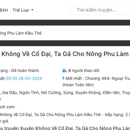
urrent)
BXH
Thể Loại
ông Phu Làm Kiều Thê
 Không Về Cổ Đại, Ta Gả Cho Nông Phu Làm
rạng :
Đã hoàn thành
4
người theo dõi
hật
09:39 28-05-2024
Mới nhất :
Chương 484: Ngoại Tr
(Hoàn Toàn Văn)
,
Gia Đấu
,
Ngôn Tình
,
Nữ Cường
,
Sủng
,
Xuyên Không
,
Điền Văn
,
Tru
e
ượt xem
Không Về Cổ Đại, Ta Gả Cho Nông Phu Làm Kiều Thê
-
Xếp hạng:
2.
 giá.
iệu truyện Xuyên Không Về Cổ Đại, Ta Gả Cho Nông Phu Là