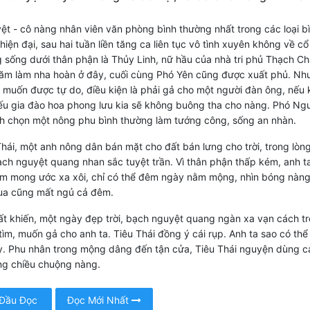
t - cô nàng nhân viên văn phòng bình thường nhất trong các loại b
hiện đại, sau hai tuần liền tăng ca liên tục vô tình xuyên không về cổ
 sống dưới thân phận là Thủy Linh, nữ hầu của nhà tri phủ Thạch Ch
ăm làm nha hoàn ở đây, cuối cùng Phó Yên cũng được xuất phủ. Nh
, muốn được tự do, điều kiện là phải gả cho một người đàn ông, nếu
iếu gia đào hoa phong lưu kia sẽ không buông tha cho nàng. Phó Ng
h chọn một nông phu bình thường làm tướng công, sống an nhàn.
hái, một anh nông dân bán mặt cho đất bán lưng cho trời, trong lòn
ch nguyệt quang nhan sắc tuyệt trần. Vì thân phận thấp kém, anh t
m mong ước xa xôi, chỉ có thể đêm ngày nằm mộng, nhìn bóng nàn
ua cũng mất ngủ cả đêm.
đất khiến, một ngày đẹp trời, bạch nguyệt quang ngàn xa vạn cách t
tìm, muốn gả cho anh ta. Tiêu Thái đồng ý cái rụp. Anh ta sao có thể 
y. Phu nhân trong mộng dâng đến tận cửa, Tiêu Thái nguyện dùng c
ng chiều chuộng nàng.
 Đầu Đọc
Đọc Mới Nhất