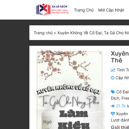
(c
Trang Chủ
Mới Cập Nhật
Trang chủ
»
Xuyên Không Về Cổ Đại, Ta Gả Cho N
Xuyên
Thê
Tình T
Cập N
Cổ Đại
Dịch
,
Fre
21.7k
l
Xuyên 
Lượt đánh
Giới th