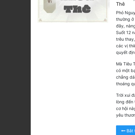
Thê
Phó Nguyệ
thường ở 
đây, nàng
Suốt 12 n
trêu thay
các vị th
quyết địn
Mà Tiêu T
có một bạ
chẳng dá
thoáng q
Trời xui 
lòng đến 
cơ hội nà
yêu thươ
Bắt