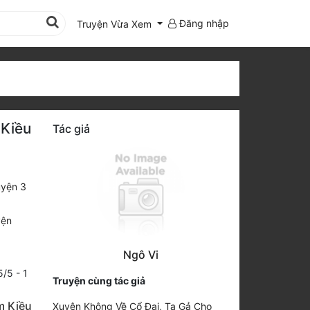
Đăng nhập
Truyện Vừa Xem
 Kiều
Tác giả
uyện 3
yện
Ngô Vi
5
/
5
-
1
Truyện cùng tác giả
m Kiều
Xuyên Không Về Cổ Đại, Ta Gả Cho