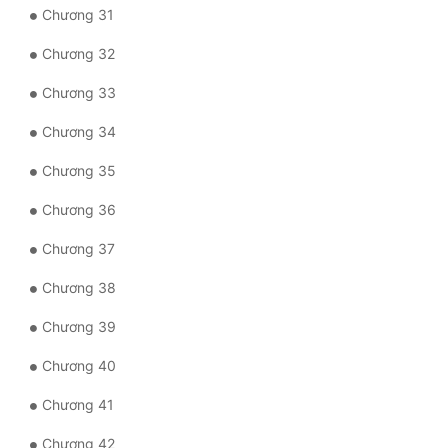
Đô Thị
Chương 31
Chương 32
Đông Phương
Chương 33
Đông Phương Huyền Huyễn
Chương 34
Đồng Nhân
Chương 35
Cẩu Đạo Trường Sinh
Chương 36
Ngự Thú
Chương 37
Truyện Nam
Chương 38
Chương 39
Truyện Nữ
Chương 40
Vô Địch Lưu
Chương 41
Xây Dựng Thế Lực
Chương 42
Đam Mỹ