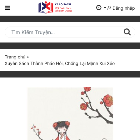
Đăng nhập
Trang
Chủ
Mới
Cập
Nhật
Trang chủ
»
(current)
Xuyên Sách Thành Pháo Hôi, Chống Lại Mệnh Xui Xẻo
BXH
Thể Loại
Tất Cả
Truyện Mới Ra
Hoàn Thành