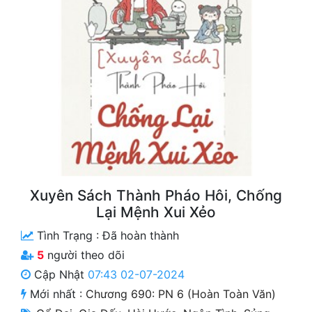
Free
Hậu Cung
Truyện Convert
Truyện Dịch
Truyện Nhập Môn
Truyện ngắn
Xa Lộ Dịch
Xuyên Sách Thành Pháo Hôi, Chống
Lại Mệnh Xui Xẻo
Tình Trạng :
Đã hoàn thành
Cung Đấu
5
người theo dõi
Cạnh Kỹ
Cập Nhật
07:43 02-07-2024
Mới nhất :
Chương 690: PN 6 (Hoàn Toàn Văn)
Cổ Tiên Hiệp