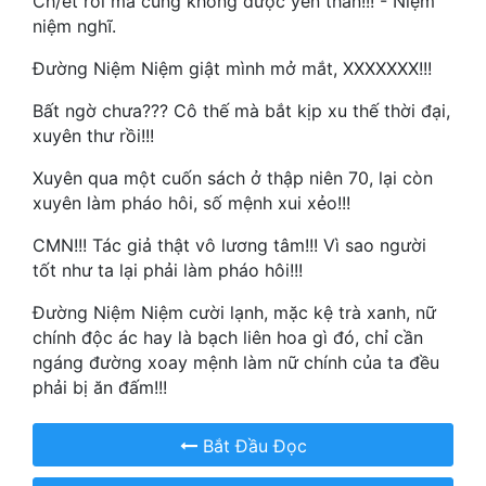
Ch/ết rồi mà cũng không được yên thân!!! - Niệm
Hài Hước
niệm nghĩ.
Hệ Thống
Đường Niệm Niệm giật mình mở mắt, XXXXXXX!!!
Học Đường
Bất ngờ chưa??? Cô thế mà bắt kịp xu thế thời đại,
xuyên thư rồi!!!
Khoa Huyễn
Xuyên qua một cuốn sách ở thập niên 70, lại còn
Khoa Huyễn Không Gian
xuyên làm pháo hôi, số mệnh xui xẻo!!!
Kinh Dị
CMN!!! Tác giả thật vô lương tâm!!! Vì sao người
Kiếm Hiệp
tốt như ta lại phải làm pháo hôi!!!
Kỳ Huyễn
Đường Niệm Niệm cười lạnh, mặc kệ trà xanh, nữ
chính độc ác hay là bạch liên hoa gì đó, chỉ cần
Kỳ Ảo
ngáng đường xoay mệnh làm nữ chính của ta đều
phải bị ăn đấm!!!
Linh Dị
Làm Giàu
Bắt Đầu Đọc
Lịch Sử