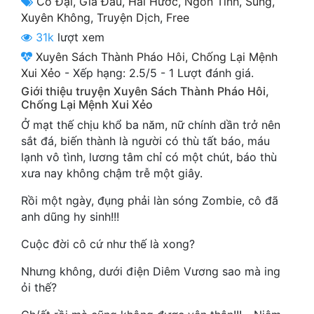
Cổ Đại
,
Gia Đấu
,
Hài Hước
,
Ngôn Tình
,
Sủng
,
Cổ Đại
Xuyên Không
,
Truyện Dịch
,
Free
31k
lượt xem
Du Hí
Xuyên Sách Thành Pháo Hôi, Chống Lại Mệnh
Dã Sử
Xui Xẻo
-
Xếp hạng:
2.5
/
5
-
1
Lượt đánh giá.
Giới thiệu truyện Xuyên Sách Thành Pháo Hôi,
Dị Giới
Chống Lại Mệnh Xui Xẻo
Dị Năng
Ở mạt thế chịu khổ ba năm, nữ chính dần trở nên
sắt đá, biến thành là người có thù tất báo, máu
Gia Đấu
lạnh vô tình, lương tâm chỉ có một chút, báo thù
xưa nay không chậm trễ một giây.
Góc Nhìn Nam
Rồi một ngày, đụng phải làn sóng Zombie, cô đã
Góc Nhìn Nữ
anh dũng hy sinh!!!
Huyền Huyễn
Cuộc đời cô cứ như thế là xong?
Huyền Nghi
Nhưng không, dưới điện Diêm Vương sao mà ing
ỏi thế?
Huyền Ảo