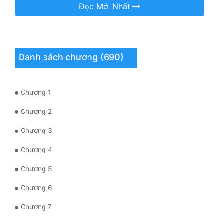
Đọc Mới Nhất
Mưu Mô
Mạt Thế
Danh sách chương (690)
Mỹ Thực
Ngôn Tình
Chương 1
Ngược
Chương 2
Nữ Cường
Chương 3
Nữ Phụ
Chương 4
Phong Thủy - Tâm Linh
Chương 5
Phương Tây
Chương 6
Phản Phái
Chương 7
Quan Trường