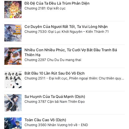
Đồ Đệ Của Ta Đều Là Trùm Phản Diện
Chương 2181: Đại kết cục
Cơ Duyên Của Ngươi Rất Tốt, Ta Vui Lòng Nhận
Chương 7530: Đại Lục Khởi Nguyên – Kiến Thành 71
Nhiều Con Nhiều Phúc, Từ Cưới Vợ Bắt Đầu Tranh Bá
Thiên Hạ
Chương 2297 Chu Du Du mang thai
Bắt Đầu 10 Lần Rút Sau Đó Vô Địch
Chương 2511 - Đại kết cục, Phiên ngoại thiên: Chư thiên quy nhất giới, vĩnh hằng thế giới. Hết!
Sư Huynh Của Ta Quá Mạnh (Dịch)
Chương 3787 Cặn bã Nam Thiên Đạo
Toàn Cầu Cao Võ (Dịch)
Chương 3560 Nhân Vương trở về - END