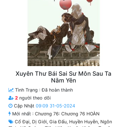
Free
Hậu Cung
Truyện Convert
Truyện Dịch
Truyện Nhập Môn
Truyện ngắn
Xuyên Thư Bái Sai Sư Môn Sau Ta
Xa Lộ Dịch
Nằm Yên
Tình Trạng :
Đã hoàn thành
Cung Đấu
2
người theo dõi
Cập Nhật
09:09 31-05-2024
Cạnh Kỹ
Mới nhất :
Chương 76: Chương 76 HOÀN
Cổ Tiên Hiệp
Cổ Đại
,
Dị Giới
,
Gia Đấu
,
Huyền Huyễn
,
Ngôn