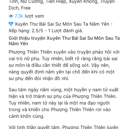
Tình
,
Nữ Cường
,
Tiên Hiệp
,
Xuyên Không
,
Truyện
Cổ Đại
Dịch
,
Free
7.3k
lượt xem
Du Hí
Xuyên Thư Bái Sai Sư Môn Sau Ta Nằm Yên
-
Dã Sử
Xếp hạng:
2.5
/
5
-
1
Lượt đánh giá.
Giới thiệu truyện Xuyên Thư Bái Sai Sư Môn Sau Ta
Dị Giới
Nằm Yên
Dị Năng
Phượng Thiên Thiên xuyên vào truyện pháo hôi với
vai trò nữ phụ. Tuy nhiên, biết rõ ràng rằng bài sai
Gia Đấu
sư môn là điều cần thiết để sống sót. Vậy nên,
nàng quyết định nằm yên tại chỗ đến khi có một
Góc Nhìn Nam
sư phụ đến đòi nhận đồ nhi.
Góc Nhìn Nữ
Sau tám ngày nằm vùng, một huyền y nam tử xuất
hiện và trở thành sư phụ của Phượng Thiên Thiên.
Huyền Huyễn
Tuy nhiên, nam tử này lại là một ma đạo người
Huyền Nghi
trong và khiến cho Phượng Thiên Thiên rơi vào
cảnh khốn cùng.
Huyền Ảo
Với tinh thần quyết tâm, Phượng Thiên Thiên luyện