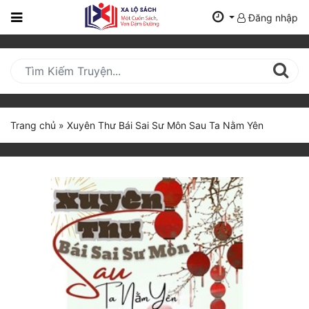
Đăng nhập
Trang
Chủ
Mới
Cập
Nhật
Trang chủ
»
Xuyên Thư Bái Sai Sư Môn Sau Ta Nằm Yên
(current)
BXH
Thể Loại
Tất Cả
Truyện Mới Ra
Hoàn Thành