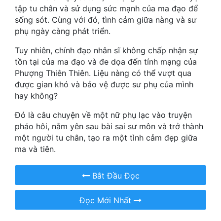
Hài Hước
tập tu chân và sử dụng sức mạnh của ma đạo để
sống sót. Cùng với đó, tình cảm giữa nàng và sư
Hệ Thống
phụ ngày càng phát triển.
Học Đường
Tuy nhiên, chính đạo nhân sĩ không chấp nhận sự
tồn tại của ma đạo và đe dọa đến tính mạng của
Khoa Huyễn
Phượng Thiên Thiên. Liệu nàng có thể vượt qua
Khoa Huyễn Không Gian
được gian khó và bảo vệ được sư phụ của mình
hay không?
Kinh Dị
Đó là câu chuyện về một nữ phụ lạc vào truyện
Kiếm Hiệp
pháo hôi, nằm yên sau bài sai sư môn và trở thành
một người tu chân, tạo ra một tình cảm đẹp giữa
Kỳ Huyễn
ma và tiên.
Kỳ Ảo
Bắt Đầu Đọc
Linh Dị
Đọc Mới Nhất
Làm Giàu
Lịch Sử