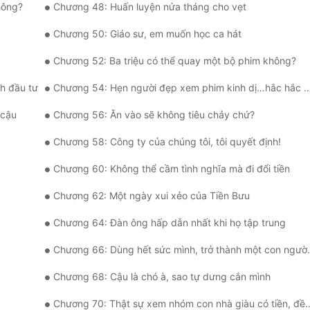
hông?
Chương 48: Huấn luyện nửa tháng cho vẹt
Chương 50: Giáo sư, em muốn học ca hát
Chương 52: Ba triệu có thể quay một bộ phim không?
nh đầu tư
Chương 54: Hẹn người đẹp xem phim kinh dị…hắc hắc hắc
 cậu
Chương 56: Ăn vào sẽ không tiêu chảy chứ?
Chương 58: Công ty của chúng tôi, tôi quyết định!
Chương 60: Không thể cầm tình nghĩa mà đi đổi tiền
Chương 62: Một ngày xui xẻo của Tiền Bưu
Chương 64: Đàn ông hấp dẫn nhất khi họ tập trung
Chương 66: Dùng hết sức mình, trở thành một con người tốt hơn
Chương 68: Cậu là chó à, sao tự dưng cắn mình
Chương 70: Thật sự xem nhóm con nhà giàu có tiền, đều là kẻ ngốc sao?