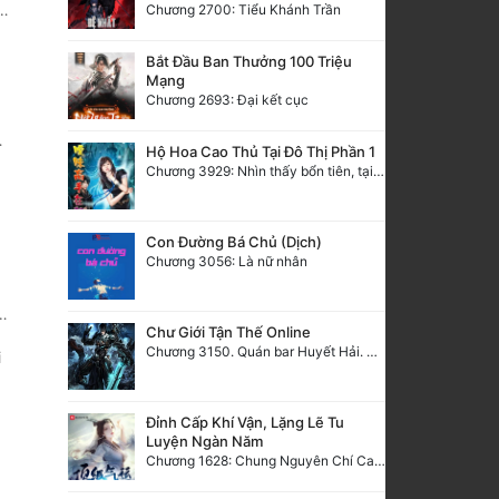
Chương 2700: Tiểu Khánh Trần
Bắt Đầu Ban Thưởng 100 Triệu
Mạng
Chương 2693: Đại kết cục
Hộ Hoa Cao Thủ Tại Đô Thị Phần 1
Chương 3929: Nhìn thấy bổn tiên, tại sao không bái?
Con Đường Bá Chủ (Dịch)
Chương 3056: Là nữ nhân
Chư Giới Tận Thế Online
Chương 3150. Quán bar Huyết Hải. Hết
i
Đỉnh Cấp Khí Vận, Lặng Lẽ Tu
Luyện Ngàn Năm
Chương 1628: Chung Nguyên Chí Cao (2)