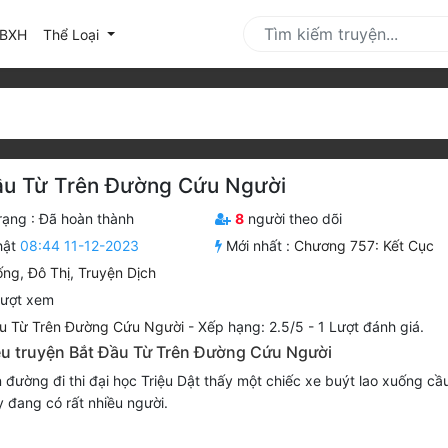
urrent)
BXH
Thể Loại
ầu Từ Trên Đường Cứu Người
rạng :
Đã hoàn thành
8
người theo dõi
hật
08:44 11-12-2023
Mới nhất :
Chương 757: Kết Cục
ống
,
Đô Thị
,
Truyện Dịch
lượt xem
u Từ Trên Đường Cứu Người
-
Xếp hạng:
2.5
/
5
-
1
Lượt đánh giá.
iệu truyện Bắt Đầu Từ Trên Đường Cứu Người
 đường đi thi đại học Triệu Dật thấy một chiếc xe buýt lao xuống cầu
y đang có rất nhiều người.