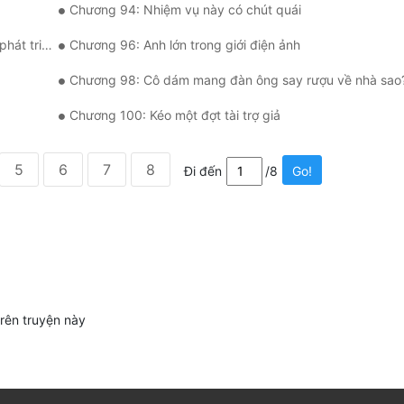
Chương 94: Nhiệm vụ này có chút quái
t triển?
Chương 96: Anh lớn trong giới điện ảnh
Chương 98: Cô dám mang đàn ông say rượu về nhà sao
Chương 100: Kéo một đợt tài trợ giả
5
6
7
8
Đi đến
/8
Go!
trên truyện này