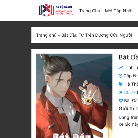
(c
Trang Chủ
Mới Cập Nhật
Trang chủ
»
Bắt Đầu Từ Trên Đường Cứu Người
Bắt Đ
Tình T
Cập N
Hệ Th
30.7k
Bắt Đầ
Giới th
Đang trên
xe lúc nà