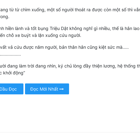
ang từ từ chìm xuống, một số người thoát ra được còn một số thì v
rong.
ính hiền lành và tốt bụng Triệu Dật không nghĩ gì nhiều, thế là hắn la
đến chỗ xe buýt và lặn xuống cứu người.
 vất vả cứu được năm người, bản thân hắn cũng kiệt sức mà.....
...............
ười đang làm trời đang nhìn, ký chủ lòng đầy thiện lương, hệ thống t
c khởi động”
 Đầu Đọc
Đọc Mới Nhất