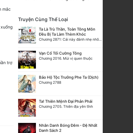
ẫn mắc
Truyện Cùng Thể Loại
o xuống
Ta Là Trù Thần, Toàn Tông Môn
Đều Bị Ta Làm Thèm Khóc
Chương 2871: Cái này đánh nhẹ nhõm a
Vạn Cổ Tối Cường Tông
Chương 2016. Mùi vị quen thuộc
hần trợ
Bảo Hộ Tộc Trưởng Phe Ta (Dịch)
Chương 2788
Ta! Thiên Mệnh Đại Phản Phái
Chương 2705. Thiên địa yên tĩnh
Nhân Danh Bóng Đêm - Đệ Nhất
Danh Sách 2