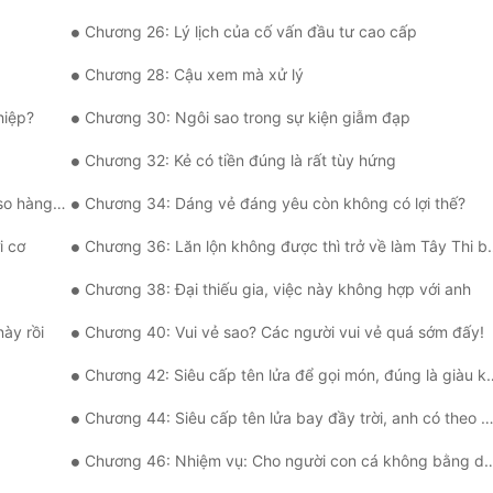
Chương 26: Lý lịch của cố vấn đầu tư cao cấp
Chương 28: Cậu xem mà xử lý
hiệp?
Chương 30: Ngôi sao trong sự kiện giẫm đạp
Chương 32: Kẻ có tiền đúng là rất tùy hứng
phải ném.
Chương 34: Dáng vẻ đáng yêu còn không có lợi thế?
i cơ
Chương 36: Lăn lộn không được thì trở về làm Tây Thi bán cá
Chương 38: Đại thiếu gia, việc này không hợp với anh
ày rồi
Chương 40: Vui vẻ sao? Các người vui vẻ quá sớm đấy!
Chương 42: Siêu cấp tên lửa để gọi món, đúng là giàu không nói lý!
Chương 44: Siêu cấp tên lửa bay đầy trời, anh có theo hay không?
Chương 46: Nhiệm vụ: Cho người con cá không bằng dạy người câu cá