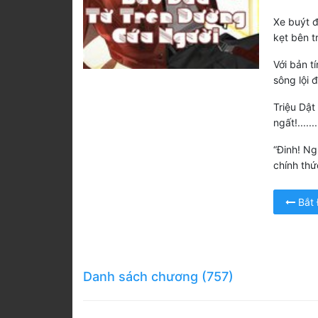
Xe buýt đ
kẹt bên t
Với bản t
sông lội 
Triệu Dật
ngất!.........
“Đinh! Ng
chính thứ
Bắt
Danh sách chương (757)