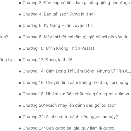
Chương 2: Đàn ông có tiền, làm gì cũng giống như được thần trợ giúp!
Chương 4: Bạn gái sao? Đừng lo lắng!
Chương 6: Kỹ Năng Huấn Luyện Thú
 sao?
Chương 8: Mày thì biết cái rắm gì, giả bộ sói già vẫy đuôi làm chi!
Chương 10: Mình Không Thích Passat
 nổ sao?
Chương 12: Đúng, là thuê!
Chương 14: Cảm Động Thì Cảm Động, Nhưng Ví Tiền Không Dám Động
Chương 16: Chuyện tình cảm không thể đùa, coi chừng dính bẫy
Chương 18: Nhiệm vụ: Bản chất của giúp người là tìm vu
Chương 20: Muốn nhảy lên đánh đầu gối tôi sao?
Chương 22: Ai cho cô tư cách kiêu ngạo như vậy?
Chương 24: Gặp được đại gia, qùy liếm là được!