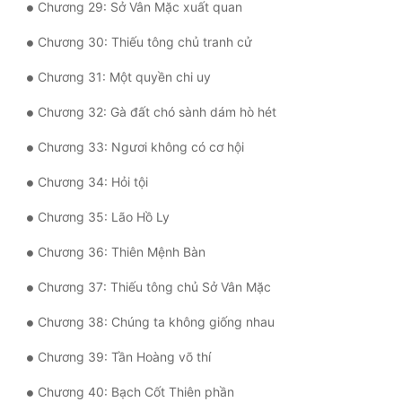
Chương 29: Sở Vân Mặc xuất quan
Tu Chân
Chương 30: Thiếu tông chủ tranh cử
Tu Tiên
Chương 31: Một quyền chi uy
Tội Phạm
Chương 32: Gà đất chó sành dám hò hét
Vô Địch
Chương 33: Ngươi không có cơ hội
Võ Hiệp
Chương 34: Hỏi tội
Võng Du
Chương 35: Lão Hồ Ly
Xuyên Không
Chương 36: Thiên Mệnh Bàn
Xuyên Nhanh
Chương 37: Thiếu tông chủ Sở Vân Mặc
Xuyên Sách
Chương 38: Chúng ta không giống nhau
Xuyên Thư
Chương 39: Tần Hoàng võ thí
Điền Văn
Chương 40: Bạch Cốt Thiên phần