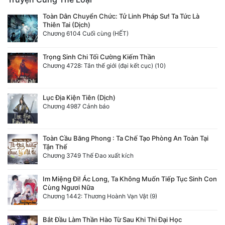
Toàn Dân Chuyển Chức: Tử Linh Pháp Sư! Ta Tức Là
Thiên Tai (Dịch)
Chương 6104 Cuối cùng (HẾT)
Trọng Sinh Chi Tối Cường Kiếm Thần
Chương 4728: Tân thế giới (đại kết cục) (10)
Lục Địa Kiện Tiên (Dịch)
Chương 4987 Cảnh báo
Toàn Cầu Băng Phong : Ta Chế Tạo Phòng An Toàn Tại
Tận Thế
Chương 3749 Thế Đao xuất kích
Im Miệng Đi! Ác Long, Ta Không Muốn Tiếp Tục Sinh Con
Cùng Ngươi Nữa
Chương 1442: Thương Hoành Vạn Vật (9)
Bắt Đầu Làm Thần Hào Từ Sau Khi Thi Đại Học