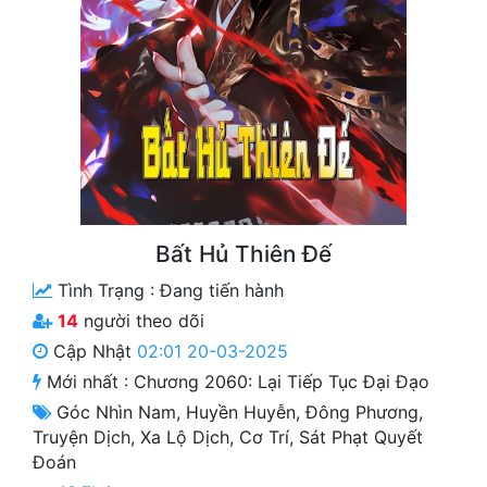
Free
Hậu Cung
Truyện Convert
Truyện Dịch
Truyện Nhập Môn
Truyện ngắn
Bất Hủ Thiên Đế
Tình Trạng :
Đang tiến hành
Xa Lộ Dịch
14
người theo dõi
Cập Nhật
02:01 20-03-2025
Cung Đấu
Mới nhất :
Chương 2060: Lại Tiếp Tục Đại Đạo
Góc Nhìn Nam
,
Huyền Huyễn
,
Đông Phương
,
Cạnh Kỹ
Truyện Dịch
,
Xa Lộ Dịch
,
Cơ Trí
,
Sát Phạt Quyết
Cổ Tiên Hiệp
Đoán