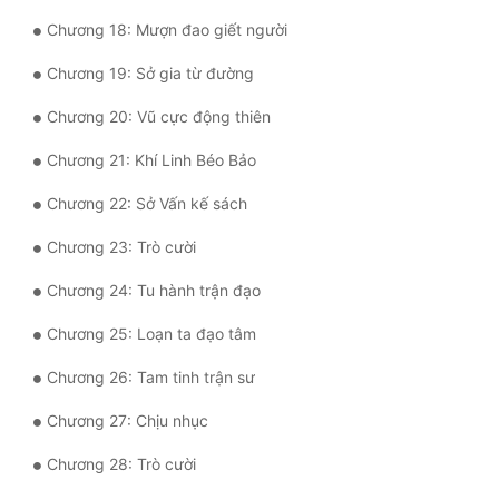
Chương 18: Mượn đao giết người
Quân Sự
Chương 19: Sở gia từ đường
Sảng Văn
Chương 20: Vũ cực động thiên
Sắc
Chương 21: Khí Linh Béo Bảo
Sủng
Chương 22: Sở Vấn kế sách
Thanh Xuân
Chương 23: Trò cười
Tiên Hiệp
Chương 24: Tu hành trận đạo
Tiểu Thuyết
Chương 25: Loạn ta đạo tâm
Trinh Thám
Chương 26: Tam tinh trận sư
Triều Đấu
Chương 27: Chịu nhục
Trùng Sinh
Chương 28: Trò cười
Trọng Sinh