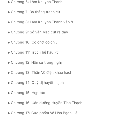
Chương 6: Lâm Khuynh Thành
Mưu Mô
Chương 7: Ba tháng tranh cử
Mạt Thế
Chương 8: Lâm Khuynh Thành vào ở
Mỹ Thực
Chương 9: Sở Vân Mặc cút ra đây
Ngôn Tình
Chương 10: Có chơi có chịu
Ngược
Chương 11: Trúc Thể hậu kỳ
Nữ Cường
Chương 12: Hôn sự trọng nghị
Nữ Phụ
Chương 13: Thần Võ điện khảo hạch
Phong Thủy - Tâm Linh
Chương 14: Quỷ dị huyết mạch
Chương 15: Hợp tác
Phương Tây
Chương 16: Uẩn dưỡng Huyền Tinh Thạch
Phản Phái
Chương 17: Cực phẩm Võ Hồn Bạch Liễu
Quan Trường