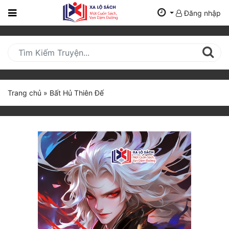
Đăng nhập
Trang
Chủ
Mới
Cập
Nhật
Trang chủ
»
Bất Hủ Thiên Đế
(current)
BXH
Thể Loại
Tất Cả
Truyện Mới Ra
Hoàn Thành