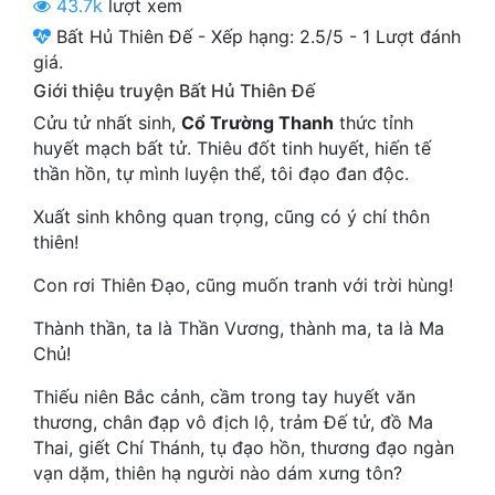
43.7k
lượt xem
Cổ Đại
Bất Hủ Thiên Đế
-
Xếp hạng:
2.5
/
5
-
1
Lượt đánh
Du Hí
giá.
Giới thiệu truyện Bất Hủ Thiên Đế
Dã Sử
Cửu tử nhất sinh,
Cổ Trường Thanh
thức tỉnh
huyết mạch bất tử. Thiêu đốt tinh huyết, hiến tế
Dị Giới
thần hồn, tự mình luyện thể, tôi đạo đan độc.
Dị Năng
Xuất sinh không quan trọng, cũng có ý chí thôn
Gia Đấu
thiên!
Góc Nhìn Nam
Con rơi Thiên Đạo, cũng muốn tranh với trời hùng!
Góc Nhìn Nữ
Thành thần, ta là Thần Vương, thành ma, ta là Ma
Chủ!
Huyền Huyễn
Thiếu niên Bắc cảnh, cầm trong tay huyết văn
Huyền Nghi
thương, chân đạp vô địch lộ, trảm Đế tử, đồ Ma
Thai, giết Chí Thánh, tụ đạo hồn, thương đạo ngàn
Huyền Ảo
vạn dặm, thiên hạ người nào dám xưng tôn?