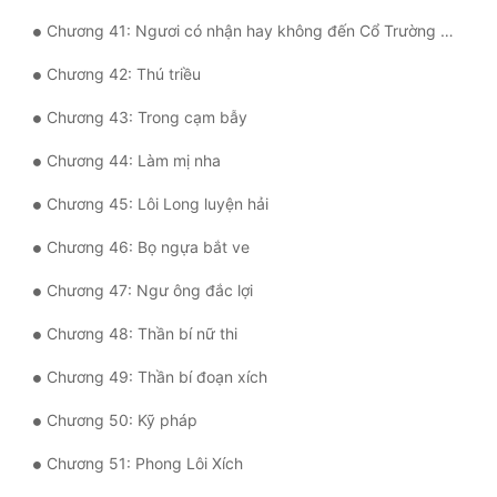
Đô Thị
Chương 41: Ngươi có nhận hay không đến Cổ Trường Thanh
Đông Phương
Chương 42: Thú triều
Đông Phương Huyền Huyễn
Chương 43: Trong cạm bẫy
Đồng Nhân
Chương 44: Làm mị nha
Chương 45: Lôi Long luyện hải
Cẩu Đạo Trường Sinh
Chương 46: Bọ ngựa bắt ve
Ngự Thú
Chương 47: Ngư ông đắc lợi
Truyện Nam
Chương 48: Thần bí nữ thi
Truyện Nữ
Chương 49: Thần bí đoạn xích
Vô Địch Lưu
Chương 50: Kỹ pháp
Xây Dựng Thế Lực
Chương 51: Phong Lôi Xích
Đam Mỹ