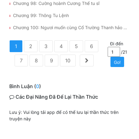
Chương 98: Cường hoành Cương Thể tu sĩ
Chương 99: Thông Tu Lệnh
Chương 100: Ngươi muốn cùng Cổ Trường Thanh hảo hảo ở chung
Đi đến
1
2
3
4
5
6
/21
7
8
9
10
Go!
Bình Luận (
0
)
Các Đại Năng Đã Để Lại Thần Thức
Lưu ý: Vui lòng tải app để có thể lưu lại thần thức trên
truyện này