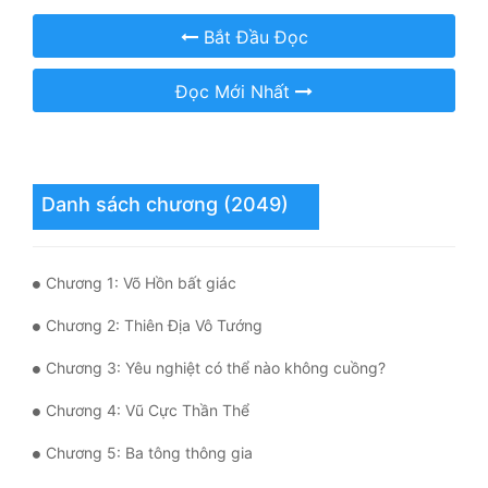
Hài Hước
Bắt Đầu Đọc
Hệ Thống
Đọc Mới Nhất
Học Đường
Khoa Huyễn
Khoa Huyễn Không Gian
Danh sách chương (2049)
Kinh Dị
Kiếm Hiệp
Chương 1: Võ Hồn bất giác
Kỳ Huyễn
Chương 2: Thiên Địa Vô Tướng
Kỳ Ảo
Chương 3: Yêu nghiệt có thể nào không cuồng?
Linh Dị
Chương 4: Vũ Cực Thần Thể
Làm Giàu
Chương 5: Ba tông thông gia
Lịch Sử