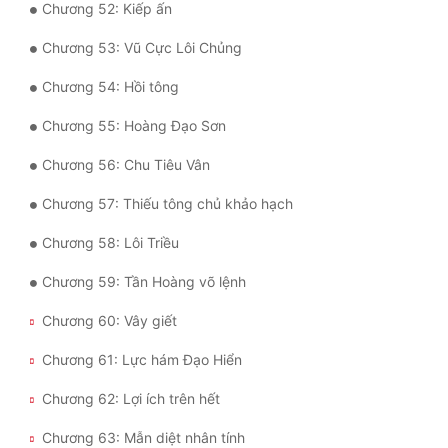
Chương 52: Kiếp ấn
Đẹp
Chương 53: Vũ Cực Lôi Chủng
Đẹp Hiệp
Chương 54: Hồi tông
Chương 55: Hoàng Đạo Sơn
Tính Cách Nhân Vật :
Chương 56: Chu Tiêu Vân
Cơ Trí
Chương 57: Thiếu tông chủ khảo hạch
Sát Phạt Quyết Đoán
Chương 58: Lôi Triều
Vô Sỉ
Chương 59: Tần Hoàng võ lệnh
Điềm Đạm
Chương 60: Vây giết
Chương 61: Lực hám Đạo Hiển
Chương 62: Lợi ích trên hết
Chương 63: Mẫn diệt nhân tính