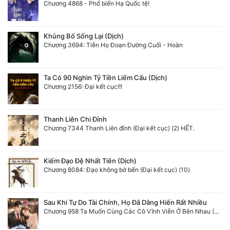
Chương 4868 - Phổ biến Hạ Quốc tệ!
Khủng Bố Sống Lại (Dịch)
Chương 3694: Tiễn Họ Đoạn Đường Cuối - Hoàn
Ta Có 90 Nghìn Tỷ Tiền Liếm Cẩu (Dịch)
Chương 2156: Đại kết cục!!!
Thanh Liên Chi Đỉnh
Chương 7344 Thanh Liên đỉnh (Đại kết cục) (2) HẾT.
Kiếm Đạo Đệ Nhất Tiên (Dịch)
Chương 8084: Đạo không bờ bến (Đại kết cục) (10)
Sau Khi Tự Do Tài Chính, Họ Đã Dâng Hiến Rất Nhiều
Chương 958 Ta Muốn Cùng Các Cô Vĩnh Viễn Ở Bên Nhau (2) Hết