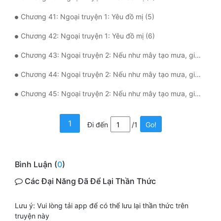
Đô Thị
Chương 41: Ngoại truyện 1: Yêu đồ mị (5)
Đông Phương
Chương 42: Ngoại truyện 1: Yêu đồ mị (6)
Đông Phương Huyền Huyễn
Chương 43: Ngoại truyện 2: Nếu như mây tạo mưa, gió sẽ thổi khô nó (1)
Đồng Nhân
Chương 44: Ngoại truyện 2: Nếu như mây tạo mưa, gió sẽ thổi khô nó (2)
Chương 45: Ngoại truyện 2: Nếu như mây tạo mưa, gió sẽ thổi khô nó (3)
Cẩu Đạo Trường Sinh
Ngự Thú
1
Đi đến
/1
Go!
Truyện Nam
Truyện Nữ
Bình Luận (
0
)
Các Đại Năng Đã Để Lại Thần Thức
Vô Địch Lưu
Xây Dựng Thế Lực
Lưu ý: Vui lòng tải app để có thể lưu lại thần thức trên
truyện này
Đam Mỹ