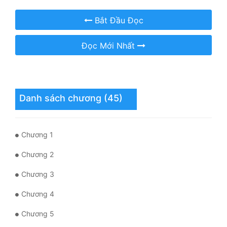
Hài Hước
Bắt Đầu Đọc
Hệ Thống
Học Đường
Đọc Mới Nhất
Khoa Huyễn
Khoa Huyễn Không Gian
Danh sách chương (45)
Kinh Dị
Kiếm Hiệp
Chương 1
Kỳ Huyễn
Chương 2
Kỳ Ảo
Chương 3
Linh Dị
Chương 4
Làm Giàu
Chương 5
Lịch Sử