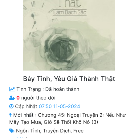
Free
Hậu Cung
Truyện Convert
Truyện Dịch
Truyện Nhập Môn
Truyện ngắn
Bẫy Tình, Yêu Giả Thành Thật
Xa Lộ Dịch
Tình Trạng :
Đã hoàn thành
0
người theo dõi
Cung Đấu
Cập Nhật
07:50 11-05-2024
Mới nhất :
Chương 45: Ngoại Truyện 2: Nếu Như
Cạnh Kỹ
Mây Tạo Mưa, Gió Sẽ Thổi Khô Nó (3)
Cổ Tiên Hiệp
Ngôn Tình
,
Truyện Dịch
,
Free