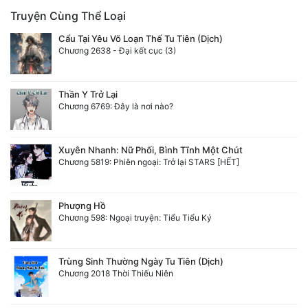
Truyện Cùng Thể Loại
Cẩu Tại Yêu Võ Loạn Thế Tu Tiên (Dịch)
Chương 2638 - Đại kết cục (3)
Thần Y Trở Lại
Chương 6769: Đây là nơi nào?
Xuyên Nhanh: Nữ Phối, Bình Tĩnh Một Chút
Chương 5819: Phiên ngoại: Trở lại STARS [HẾT]
Phượng Hồ
Chương 598: Ngoại truyện: Tiểu Tiểu Ký
Trùng Sinh Thường Ngày Tu Tiên (Dịch)
Chương 2018 Thời Thiếu Niên