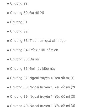
Chương 29
Tu Chân
Chương 30: Đủ rồi (4)
Tu Tiên
Chương 31
Tội Phạm
Chương 32
Vô Địch
Chương 33: Trách em quá xinh đẹp
Võ Hiệp
Chương 34: Rất xin lỗi, cảm ơn
Võng Du
Chương 35: Đủ rồi
Xuyên Không
Chương 36: Đời này kiếp này
Xuyên Nhanh
Chương 37: Ngoại truyện 1: Yêu đồ mị (1)
Xuyên Sách
Chương 38: Ngoại truyện 1: Yêu đồ mị (2)
Xuyên Thư
Chương 39: Ngoại truyện 1: Yêu đồ mị (3)
Điền Văn
Chương 40: Ngoại truyện 1: Yêu đồ mị (4)