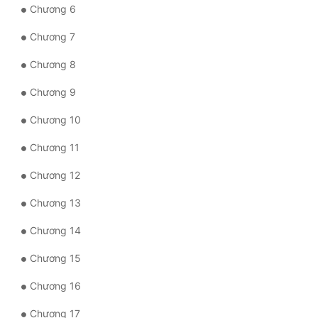
Chương 6
Mưu Mô
Chương 7
Mạt Thế
Chương 8
Mỹ Thực
Chương 9
Ngôn Tình
Chương 10
Ngược
Chương 11
Nữ Cường
Chương 12
Nữ Phụ
Chương 13
Phong Thủy - Tâm Linh
Chương 14
Phương Tây
Chương 15
Phản Phái
Chương 16
Quan Trường
Chương 17