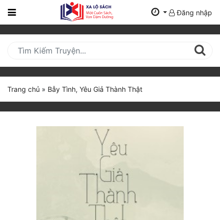
Đăng nhập
Trang
Chủ
Mới
Cập
Nhật
Trang chủ
»
Bẫy Tình, Yêu Giả Thành Thật
(current)
BXH
Thể Loại
Tất Cả
Truyện Mới Ra
Hoàn Thành