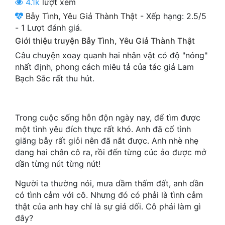
4.1k
lượt xem
Cổ Đại
Bẫy Tình, Yêu Giả Thành Thật
-
Xếp hạng:
2.5
/
5
-
1
Lượt đánh giá.
Du Hí
Giới thiệu truyện Bẫy Tình, Yêu Giả Thành Thật
Dã Sử
Câu chuyện xoay quanh hai nhân vật có độ "nóng"
nhất định, phong cách miêu tả của tác giả Lam
Dị Giới
Bạch Sắc rất thu hút.
Dị Năng
Gia Đấu
Trong cuộc sống hỗn độn ngày nay, để tìm được
Góc Nhìn Nam
một tình yêu đích thực rất khó. Anh đã cố tình
giăng bẫy rất giỏi nên đã nắt được. Anh nhè nhẹ
Góc Nhìn Nữ
dang hai chân cô ra, rồi đến từng cúc ảo được mở
dần từng nút từng nút!
Huyền Huyễn
Người ta thường nói, mưa dầm thấm đất, anh dần
Huyền Nghi
có tình cảm với cô. Nhưng đó có phải là tình cảm
thật của anh hay chỉ là sự giả dối. Cô phải làm gì
Huyền Ảo
đây?