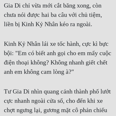
Gia Di chỉ vừa mới cắt băng xong, còn 
Tu Chân
chưa nói được hai ba câu với chủ tiệm, 
Tu Tiên
liền bị Kinh Kỷ Nhân kéo ra ngoài.
Tội Phạm
Vô Địch
Kinh Kỷ Nhân lái xe tốc hành, cực kì bực 
Võ Hiệp
bội: "Em có biết anh gọi cho em mấy cuộc 
Võng Du
điện thoại không? Không nhanh giết chết 
Xuyên Không
anh em không cam lòng à?"
Xuyên Nhanh
Xuyên Sách
Tư Gia Di nhìn quang cảnh thành phố lướt 
Xuyên Thư
cực nhanh ngoài cửa sổ, cho đến khi xe 
chợt ngưng lại, gương mặt cô phản chiếu 
Điền Văn