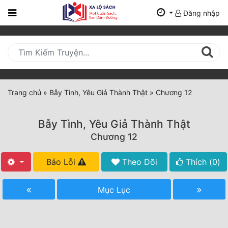
Đăng nhập
Trang
Chủ
Mới
Cập
Nhật
Trang chủ
»
Bẫy Tình, Yêu Giả Thành Thật
»
Chương 12
(current)
BXH
Bẫy Tình, Yêu Giả Thành Thật
Thể Loại
Chương 12
Báo Lỗi
Theo Dõi
Thích (
0
)
Tất Cả
Truyện Mới Ra
Mục Lục
Hoàn Thành