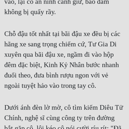
vào, lại có an ninh canh giữ, bảo đảm 
không bị quấy rầy.
Chỗ đậu tốt nhất tại bãi đậu xe đều bị các 
hãng xe sang trọng chiếm cứ, Tư Gia Di 
xuyên qua bãi đậu xe, ngầm đi vào hộp 
đêm đặc biệt, Kinh Kỷ Nhân bước nhanh 
đuổi theo, đưa bình rượu ngon với vẻ 
ngoài tuyệt hảo vào trong tay cô.
Dưới ánh đèn lờ mờ, cô tìm kiếm Diêu Tử 
Chính, nghệ sĩ cùng công ty trên đường 
bắt gặp cô, lôi kéo cô nói cười ríu rít: "Đã 