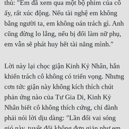
thủ: "Em đã xem qua một bộ phim của cô 
Hài Hước
ấy, rất xúc động. Nếu tài nghệ em không 
Hệ Thống
bằng người ta, em không oán trách gì. Anh 
Học Đường
cũng đừng lo lắng, nếu bị đổi làm nữ phụ, 
Khoa Huyễn
em vẫn sẽ phát huy hết tài năng mình."
Khoa Huyễn Không Gian
Kinh Dị
Lời này lại chọc giận Kinh Kỷ Nhân, hắn 
Kiếm Hiệp
khiển trách cô không có triển vọng. Nhưng 
Kỳ Huyễn
cơn tức giận này không kích thích chút 
Kỳ Ảo
phản ứng nào của Tư Gia Di, Kinh Kỷ 
Linh Dị
Nhân biết cô không thích cứng, chỉ đành 
phải nói lời dịu dàng: "Lần đổi vai sóng 
Làm Giàu
gió này, tuyệt đối không đơn giản như em 
Lịch Sử