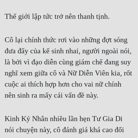
Cổ Đại
Thế giới lập tức trở nên thanh tịnh.
Du Hí
Dã Sử
Cô lại chính thức rơi vào những đợt sóng 
Dị Giới
đưa đẩy của kế sinh nhai, người ngoài nói, 
Dị Năng
là bởi vì đạo diễn cùng giám chế đang suy 
Gia Đấu
nghĩ xem giữa cô và Nữ Diễn Viên kia, rốt 
Góc Nhìn Nam
cuộc ai thích hợp hơn cho vai nữ chính 
Góc Nhìn Nữ
nên sinh ra mấy cái vấn đề này.
Huyền Huyễn
Huyền Nghi
Kinh Kỷ Nhân nhiều lần hẹn Tư Gia Di 
Huyền Ảo
nói chuyện này, cô đánh giá khá cao đối 