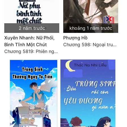
2 năm trước
khoảng 1 năm trước
Xuyên Nhanh: Nữ Phối,
Phượng Hồ
Bình Tĩnh Một Chút
Chương 598: Ngoại truyện: Tiểu Tiểu Ký
Chương 5819: Phiên ngoại: Trở lại STARS [HẾT]