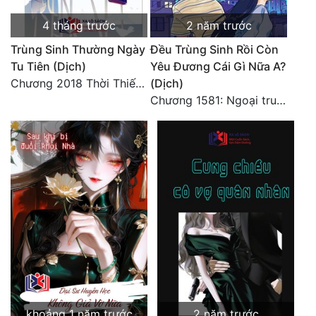
4 tháng trước
2 năm trước
Trùng Sinh Thường Ngày
Đều Trùng Sinh Rồi Còn
Tu Tiên (Dịch)
Yêu Đương Cái Gì Nữa A?
Chương 2018 Thời Thiếu Niên
(Dịch)
Chương 1581: Ngoại truyện 1 (9)
khoảng 1 năm trước
2 năm trước