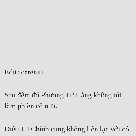
Free
Hậu Cung
Truyện Convert
Truyện Dịch
Truyện Nhập Môn
Truyện ngắn
Edit: cereniti
Xa Lộ Dịch
Sau đêm đó Phương Tử Hằng không tới 
Cung Đấu
làm phiền cô nữa.
Cạnh Kỹ
Diêu Tử Chính cũng không liên lạc với cô.
Cổ Tiên Hiệp