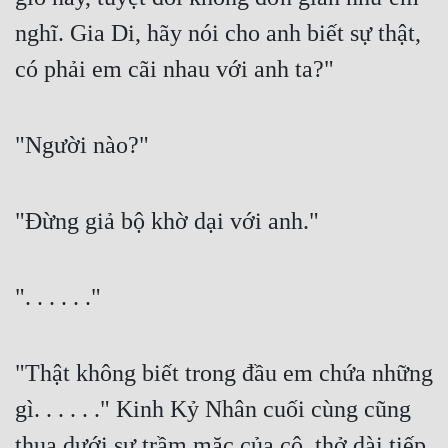
nghĩ. Gia Di, hãy nói cho anh biết sự thật, 
Mưu Mô
có phải em cãi nhau với anh ta?"
Mạt Thế
Mỹ Thực
"Người nào?"
Ngôn Tình
Ngược
"Đừng giả bộ khờ dại với anh."
Nữ Cường
Nữ Phụ
". . . . . ."
Phong Thủy - Tâm Linh
Phương Tây
"Thật không biết trong đầu em chứa những 
Phản Phái
gì. . . . . ." Kinh Kỷ Nhân cuối cùng cũng 
Quan Trường
thua dưới sự trầm mặc của cô, thở dài tiếp 