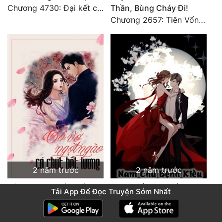
Chương 4730: Đại kết cục
Thần, Bùng Cháy Đi!
Chương 2657: Tiên Vốn Vô Lương (15). HẾT.
2 năm trước
2 năm trước
Cô Vợ Ngọt Ngào Có
Nam Chủ Bệnh Kiều,
Tải App Để Đọc Truyện Sớm Nhất
Chút Bất Lương
Sủng Lên Trời
Chương 2489: Khúc nhạc dạo: Cuộc so đấu vô sỉ (Hoàn)
Chương 2128: 2128: Phiên Ngoại 10 Tô Cổ - Tiểu Hồng - Kết Thúc