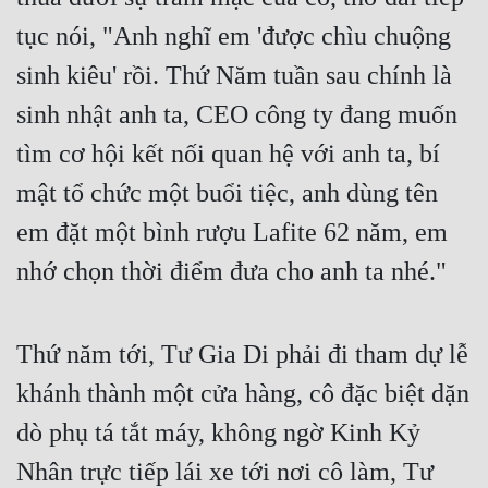
tục nói, "Anh nghĩ em 'được chìu chuộng 
Quân Sự
sinh kiêu' rồi. Thứ Năm tuần sau chính là 
Sảng Văn
sinh nhật anh ta, CEO công ty đang muốn 
Sắc
tìm cơ hội kết nối quan hệ với anh ta, bí 
Sủng
mật tổ chức một buổi tiệc, anh dùng tên 
Thanh Xuân
em đặt một bình rượu Lafite 62 năm, em 
Tiên Hiệp
nhớ chọn thời điểm đưa cho anh ta nhé."
Tiểu Thuyết
Trinh Thám
Thứ năm tới, Tư Gia Di phải đi tham dự lễ 
Triều Đấu
khánh thành một cửa hàng, cô đặc biệt dặn 
Trùng Sinh
dò phụ tá tắt máy, không ngờ Kinh Kỷ 
Nhân trực tiếp lái xe tới nơi cô làm, Tư 
Trọng Sinh