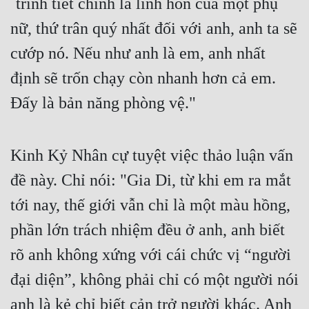
`trinh tiết chính là linh hồn của một phụ 
nữ, thứ trân quý nhất đối với anh, anh ta sẽ 
Đẹp
cướp nó. Nếu như anh là em, anh nhất 
Đẹp Hiệp
định sẽ trốn chạy còn nhanh hơn cả em. 
Tính Cách Nhân Vật :
Đấy là bản năng phòng vệ."
Cơ Trí
Sát Phạt Quyết Đoán
Kinh Kỷ Nhân cự tuyệt việc thảo luận vấn 
Vô Sỉ
đề này. Chỉ nói: "Gia Di, từ khi em ra mắt 
tới nay, thế giới vẫn chỉ là một màu hồng, 
Điềm Đạm
phần lớn trách nhiệm đều ở anh, anh biết 
rõ anh không xứng với cái chức vị “người 
đại diện”, không phải chỉ có một người nói 
anh là kẻ chỉ biết cản trở người khác. Anh 