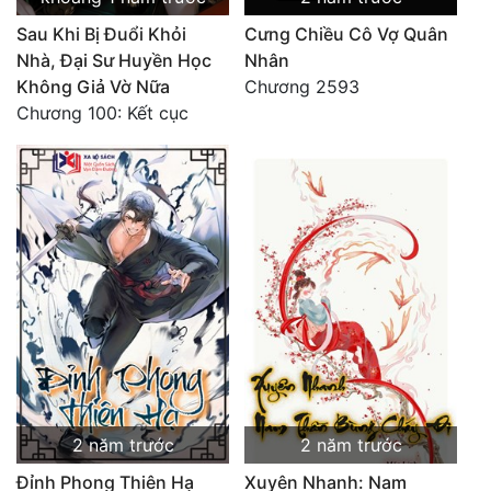
Sau Khi Bị Đuổi Khỏi
Cưng Chiều Cô Vợ Quân
Nhà, Đại Sư Huyền Học
Nhân
Không Giả Vờ Nữa
Chương 2593
Chương 100: Kết cục
2 năm trước
2 năm trước
Đỉnh Phong Thiên Hạ
Xuyên Nhanh: Nam