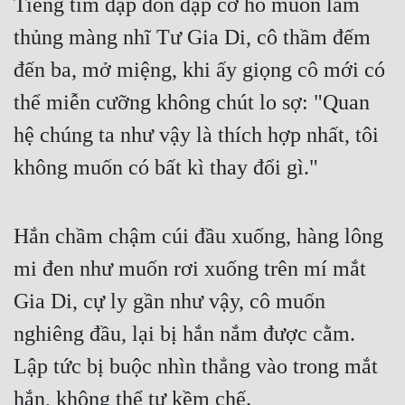
Tiếng tim đập dồn dập cơ hồ muốn làm 
thủng màng nhĩ Tư Gia Di, cô thầm đếm 
đến ba, mở miệng, khi ấy giọng cô mới có 
thể miễn cưỡng không chút lo sợ: "Quan 
hệ chúng ta như vậy là thích hợp nhất, tôi 
không muốn có bất kì thay đổi gì."
Hắn chầm chậm cúi đầu xuống, hàng lông 
mi đen như muốn rơi xuống trên mí mắt 
Gia Di, cự ly gần như vậy, cô muốn 
nghiêng đầu, lại bị hắn nắm được cằm. 
Lập tức bị buộc nhìn thẳng vào trong mắt 
hắn, không thể tự kềm chế.