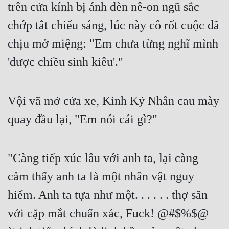
trên cửa kính bị ánh đèn nê-on ngũ sắc 
Đô Thị
chớp tắt chiếu sáng, lúc này cô rốt cuộc đã 
Đông Phương
chịu mở miệng: "Em chưa từng nghĩ mình 
Đông Phương Huyền Huyễn
'được chiều sinh kiêu'."
Đồng Nhân
Vội vã mở cửa xe, Kinh Kỷ Nhân cau mày 
Cẩu Đạo Trường Sinh
quay đầu lại, "Em nói cái gì?"
Ngự Thú
Truyện Nam
"Càng tiếp xúc lâu với anh ta, lại càng 
Truyện Nữ
cảm thấy anh ta là một nhân vật nguy 
Vô Địch Lưu
hiểm. Anh ta tựa như một. . . . . . thợ săn 
Xây Dựng Thế Lực
với cặp mắt chuẩn xác, Fuck! @#$%$@ 
Đam Mỹ