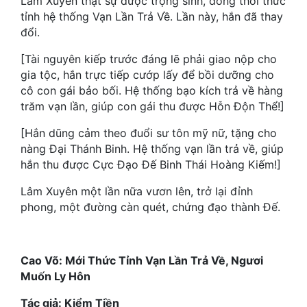
Lâm Xuyên thật sự được trọng sinh, đồng thời thức
tỉnh hệ thống Vạn Lần Trả Về. Lần này, hắn đã thay
Mưu Mô
đổi.
Mạt Thế
[Tài nguyên kiếp trước đáng lẽ phải giao nộp cho
gia tộc, hắn trực tiếp cướp lấy để bồi dưỡng cho
Mỹ Thực
cô con gái bảo bối. Hệ thống bạo kích trả về hàng
trăm vạn lần, giúp con gái thu được Hỗn Độn Thể!]
Ngôn Tình
[Hắn dũng cảm theo đuổi sư tôn mỹ nữ, tặng cho
Ngược
nàng Đại Thánh Binh. Hệ thống vạn lần trả về, giúp
Nữ Cường
hắn thu được Cực Đạo Đế Binh Thái Hoàng Kiếm!]
Lâm Xuyên một lần nữa vươn lên, trở lại đỉnh
Nữ Phụ
phong, một đường càn quét, chứng đạo thành Đế.
Phong Thủy - Tâm Linh
Phương Tây
Cao Võ: Mới Thức Tỉnh Vạn Lần Trả Về, Ngươi
Phản Phái
Muốn Ly Hôn
Quan Trường
Tác giả: Kiểm Tiền