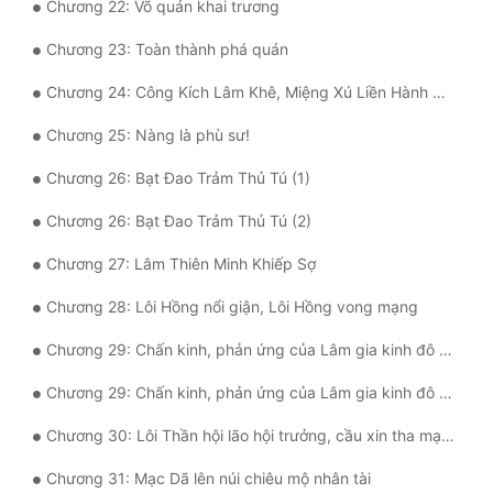
Chương 22: Võ quán khai trương
Đẹp
Chương 23: Toàn thành phá quán
Đẹp Hiệp
Chương 24: Công Kích Lâm Khê, Miệng Xú Liền Hành Hung
Chương 25: Nàng là phù sư!
Tính Cách Nhân Vật :
Chương 26: Bạt Đao Trảm Thủ Tú (1)
Cơ Trí
Chương 26: Bạt Đao Trảm Thủ Tú (2)
Sát Phạt Quyết Đoán
Chương 27: Lâm Thiên Minh Khiếp Sợ
Vô Sỉ
Chương 28: Lôi Hồng nổi giận, Lôi Hồng vong mạng
Điềm Đạm
Chương 29: Chấn kinh, phản ứng của Lâm gia kinh đô (1)
Chương 29: Chấn kinh, phản ứng của Lâm gia kinh đô (2)
Chương 30: Lôi Thần hội lão hội trưởng, cầu xin tha mạng
Chương 31: Mạc Dã lên núi chiêu mộ nhân tài