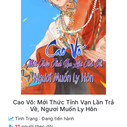
Free
Hậu Cung
Truyện Convert
Truyện Dịch
Truyện Nhập Môn
Truyện ngắn
Xa Lộ Dịch
Cung Đấu
Cao Võ: Mới Thức Tỉnh Vạn Lần Trả
Về, Ngươi Muốn Ly Hôn
Cạnh Kỹ
Tình Trạng :
Đang tiến hành
Cổ Tiên Hiệp
12
người theo dõi