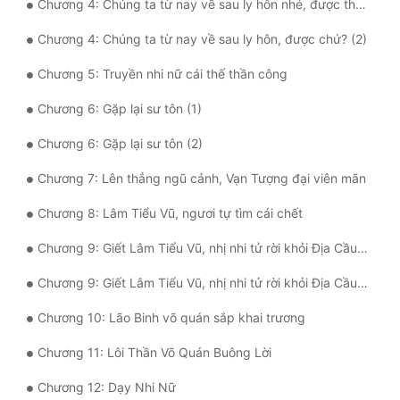
Chương 4: Chúng ta từ nay về sau ly hôn nhé, được thôi (1)
Tu Chân
Chương 4: Chúng ta từ nay về sau ly hôn, được chứ? (2)
Tu Tiên
Chương 5: Truyền nhi nữ cái thế thần công
Tội Phạm
Chương 6: Gặp lại sư tôn (1)
Vô Địch
Chương 6: Gặp lại sư tôn (2)
Võ Hiệp
Chương 7: Lên thẳng ngũ cảnh, Vạn Tượng đại viên mãn
Võng Du
Chương 8: Lâm Tiểu Vũ, ngươi tự tìm cái chết
Xuyên Không
Chương 9: Giết Lâm Tiểu Vũ, nhị nhi tử rời khỏi Địa Cầu (1)
Xuyên Nhanh
Chương 9: Giết Lâm Tiểu Vũ, nhị nhi tử rời khỏi Địa Cầu (2)
Xuyên Sách
Chương 10: Lão Binh võ quán sắp khai trương
Xuyên Thư
Chương 11: Lôi Thần Võ Quán Buông Lời
Điền Văn
Chương 12: Dạy Nhi Nữ