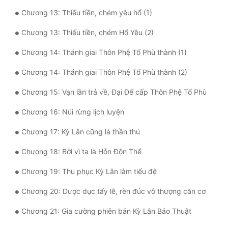
Đô Thị
Chương 13: Thiếu tiền, chém yêu hổ (1)
Đông Phương
Chương 13: Thiếu tiền, chém Hổ Yêu (2)
Đông Phương Huyền Huyễn
Chương 14: Thánh giai Thôn Phệ Tổ Phù thành (1)
Đồng Nhân
Chương 14: Thánh giai Thôn Phệ Tổ Phù thành (2)
Chương 15: Vạn lần trả về, Đại Đế cấp Thôn Phệ Tổ Phù
Cẩu Đạo Trường Sinh
Chương 16: Núi rừng lịch luyện
Ngự Thú
Chương 17: Kỳ Lân cũng là thần thú
Truyện Nam
Chương 18: Bởi vì ta là Hỗn Độn Thể
Truyện Nữ
Chương 19: Thu phục Kỳ Lân làm tiểu đệ
Vô Địch Lưu
Chương 20: Dược dục tẩy lễ, rèn đúc vô thượng căn cơ
Xây Dựng Thế Lực
Chương 21: Gia cường phiên bản Kỳ Lân Bảo Thuật
Đam Mỹ