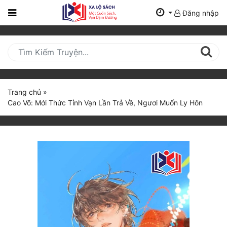
Đăng nhập
Trang
Chủ
Mới
Cập
Nhật
Trang chủ
»
(current)
Cao Võ: Mới Thức Tỉnh Vạn Lần Trả Về, Ngươi Muốn Ly Hôn
BXH
Thể Loại
Tất Cả
Truyện Mới Ra
Hoàn Thành