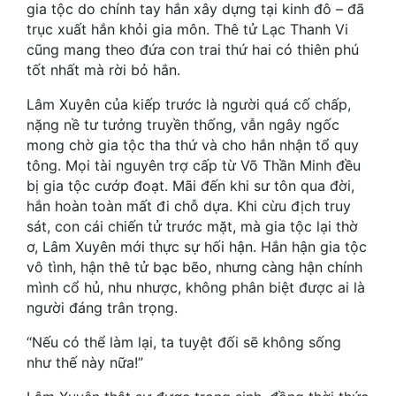
Hài Hước
gia tộc do chính tay hắn xây dựng tại kinh đô – đã
trục xuất hắn khỏi gia môn. Thê tử Lạc Thanh Vi
Hệ Thống
cũng mang theo đứa con trai thứ hai có thiên phú
tốt nhất mà rời bỏ hắn.
Học Đường
Lâm Xuyên của kiếp trước là người quá cố chấp,
Khoa Huyễn
nặng nề tư tưởng truyền thống, vẫn ngây ngốc
mong chờ gia tộc tha thứ và cho hắn nhận tổ quy
Khoa Huyễn Không Gian
tông. Mọi tài nguyên trợ cấp từ Võ Thần Minh đều
Kinh Dị
bị gia tộc cướp đoạt. Mãi đến khi sư tôn qua đời,
hắn hoàn toàn mất đi chỗ dựa. Khi cừu địch truy
Kiếm Hiệp
sát, con cái chiến tử trước mặt, mà gia tộc lại thờ
ơ, Lâm Xuyên mới thực sự hối hận. Hắn hận gia tộc
Kỳ Huyễn
vô tình, hận thê tử bạc bẽo, nhưng càng hận chính
mình cổ hủ, nhu nhược, không phân biệt được ai là
Kỳ Ảo
người đáng trân trọng.
Linh Dị
“Nếu có thể làm lại, ta tuyệt đối sẽ không sống
Làm Giàu
như thế này nữa!”
Lịch Sử