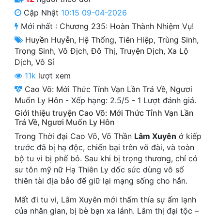
Cổ Đại
Cập Nhật
10:15 09-04-2026
Mới nhất :
Chương 235: Hoàn Thành Nhiệm Vụ!
Du Hí
Huyền Huyễn
,
Hệ Thống
,
Tiên Hiệp
,
Trùng Sinh
,
Dã Sử
Trọng Sinh
,
Vô Địch
,
Đô Thị
,
Truyện Dịch
,
Xa Lộ
Dịch
,
Vô Sỉ
Dị Giới
11k
lượt xem
Dị Năng
Cao Võ: Mới Thức Tỉnh Vạn Lần Trả Về, Ngươi
Muốn Ly Hôn
-
Xếp hạng:
2.5
/
5
-
1
Lượt đánh giá.
Gia Đấu
Giới thiệu truyện Cao Võ: Mới Thức Tỉnh Vạn Lần
Trả Về, Ngươi Muốn Ly Hôn
Góc Nhìn Nam
Trong Thời đại Cao Võ, Võ Thần
Lâm Xuyên
ở kiếp
Góc Nhìn Nữ
trước đã bị hạ độc, chiến bại trên võ đài, và toàn
bộ tu vi bị phế bỏ. Sau khi bị trọng thương, chỉ có
Huyền Huyễn
sư tôn mỹ nữ Hạ Thiên Ly dốc sức dùng vô số
thiên tài địa bảo để giữ lại mạng sống cho hắn.
Huyền Nghi
Mất đi tu vi, Lâm Xuyên mới thấm thía sự ấm lạnh
Huyền Ảo
của nhân gian, bị bè bạn xa lánh. Lâm thị đại tộc –