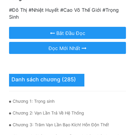
Quân Sự
#Đô Thị #Nhiệt Huyết #Cao Võ Thế Giới #Trọng
Sinh
Sảng Văn
Bắt Đầu Đọc
Sắc
Sủng
Đọc Mới Nhất
Thanh Xuân
Tiên Hiệp
Danh sách chương (285)
Tiểu Thuyết
Trinh Thám
Chương 1: Trọng sinh
Triều Đấu
Chương 2: Vạn Lần Trả Về Hệ Thống
Trùng Sinh
Chương 3: Trăm Vạn Lần Bạo Kích! Hỗn Độn Thể!
Trọng Sinh