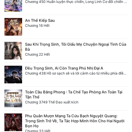
Chương 450 Huấn luyện thực chiến, Long Linh Cơ đối chiến bốn người Cổ Nguyệt và Vũ Lân!
An Thế Kiếp Sau
Chương 16 Hết
Sau Khi Trọng Sinh, Tôi Giấu Mẹ Chuyện Ngoại Tình Của
Bà
Chương 22 Hết
Đều Trọng Sinh, Ai Còn Trang Phú Nhị Đại A
Chương 438 Hồ sơ sạch sẽ và lời cảnh cáo từ nhiều phía điều tra (2/2)
Toàn Cầu Băng Phong : Ta Chế Tạo Phòng An Toàn Tại
Tận Thế
Chương 3749 Thế Đao xuất kích
Phu Quân Mượn Mạng Ta Cứu Bạch Nguyệt Quang:
Trọng Sinh Trở Về, Ta Tác Hợp Minh Hôn Cho Hai Người
Bọn Họ
Chương 33 Hết