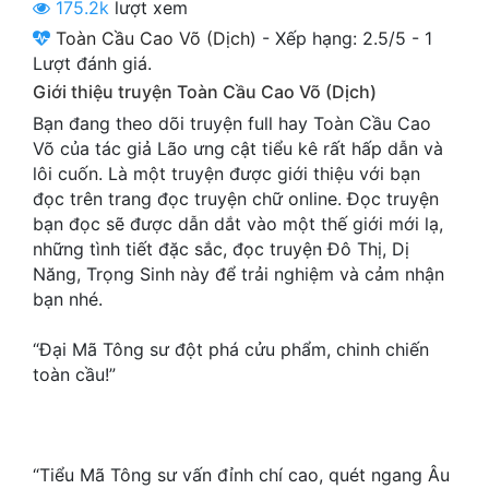
175.2k
lượt xem
Cổ Đại
Toàn Cầu Cao Võ (Dịch)
-
Xếp hạng:
2.5
/
5
-
1
Du Hí
Lượt đánh giá.
Giới thiệu truyện Toàn Cầu Cao Võ (Dịch)
Dã Sử
Bạn đang theo dõi truyện full hay Toàn Cầu Cao
Dị Giới
Võ của tác giả Lão ưng cật tiểu kê rất hấp dẫn và
lôi cuốn. Là một truyện được giới thiệu với bạn
Dị Năng
đọc trên trang đọc truyện chữ online. Đọc truyện
bạn đọc sẽ được dẫn dắt vào một thế giới mới lạ,
Gia Đấu
những tình tiết đặc sắc, đọc truyện Đô Thị, Dị
Năng, Trọng Sinh này để trải nghiệm và cảm nhận
Góc Nhìn Nam
bạn nhé.
Góc Nhìn Nữ
“Đại Mã Tông sư đột phá cửu phẩm, chinh chiến
Huyền Huyễn
toàn cầu!”
Huyền Nghi
Huyền Ảo
“Tiểu Mã Tông sư vấn đỉnh chí cao, quét ngang Âu