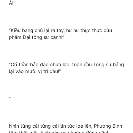
Hài Hước
Á!”
Hệ Thống
Học Đường
“Kiều bang chủ lại ra tay, hư hư thực thực cửu
phẩm Đại tông sư cảnh!”
Khoa Huyễn
Khoa Huyễn Không Gian
Kinh Dị
“Cổ thần bảo đao chưa lão, toàn cầu Tông sư bảng
lại vào mười vị trí đầu!”
Kiếm Hiệp
Kỳ Huyễn
Kỳ Ảo
“...”
Linh Dị
Làm Giàu
Nhìn từng cái từng cái tin tức lóe lên, Phương Bình
tâm thật mệt, kịch bản này không đúng vậy!
Lịch Sử