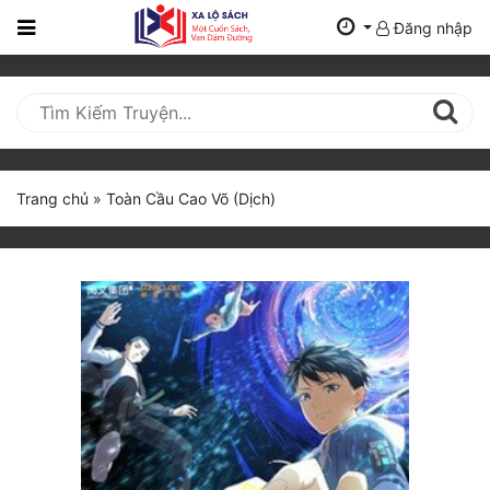
Đăng nhập
Trang
Chủ
Mới
Cập
Nhật
Trang chủ
»
Toàn Cầu Cao Võ (Dịch)
(current)
BXH
Thể Loại
Tất Cả
Truyện Mới Ra
Hoàn Thành