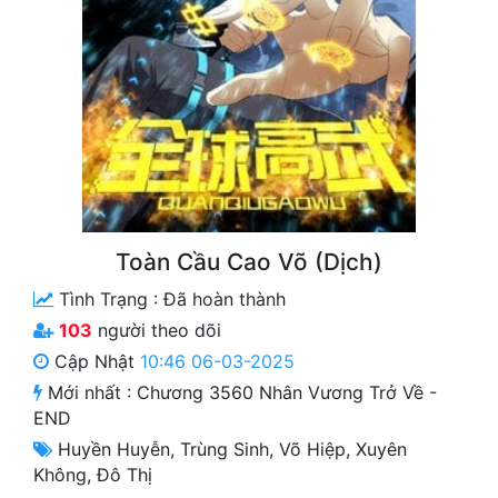
Free
Hậu Cung
Truyện Convert
Truyện Dịch
Truyện Nhập Môn
Truyện ngắn
Toàn Cầu Cao Võ (Dịch)
Tình Trạng :
Đã hoàn thành
Xa Lộ Dịch
103
người theo dõi
Cập Nhật
10:46 06-03-2025
Cung Đấu
Mới nhất :
Chương 3560 Nhân Vương Trở Về -
END
Cạnh Kỹ
Huyền Huyễn
,
Trùng Sinh
,
Võ Hiệp
,
Xuyên
Cổ Tiên Hiệp
Không
,
Đô Thị