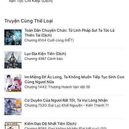
Vạn Tộc Chi Kiếp (Dịch)
Truyện Cùng Thể Loại
Toàn Dân Chuyển Chức: Tử Linh Pháp Sư! Ta Tức Là
Thiên Tai (Dịch)
Chương 6104 Cuối cùng (HẾT)
Lục Địa Kiện Tiên (Dịch)
Chương 4987 Cảnh báo
Im Miệng Đi! Ác Long, Ta Không Muốn Tiếp Tục Sinh Con
Cùng Ngươi Nữa
Chương 1442: Thương Hoành Vạn Vật (9)
Cơ Duyên Của Ngươi Rất Tốt, Ta Vui Lòng Nhận
Chương 7530: Đại Lục Khởi Nguyên – Kiến Thành 71
Kiếm Đạo Đệ Nhất Tiên (Dịch)
Chương 8084: Đạo không bờ bến (Đại kết cục) (10)