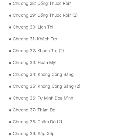
Chương 28: Uống Thuốc Rồi?
Đô Thị
Chương 29: Uống Thuốc Rồi? (2)
Đông Phương
Chương 30: Lịch Thi
Đông Phương Huyền Huyễn
Chương 31: Khách Trọ
Đồng Nhân
Chương 32: Khách Trọ (2)
Chương 33: Hoàn Mỹ!
Cẩu Đạo Trường Sinh
Chương 34: Không Công Bằng
Ngự Thú
Chương 35: Không Công Bằng (2)
Truyện Nam
Chương 36: Tự Mình Doạ Mình
Truyện Nữ
Chương 37: Thăm Dò
Vô Địch Lưu
Chương 38: Thăm Dò (2)
Xây Dựng Thế Lực
Chương 39: Sắp Xếp
Đam Mỹ