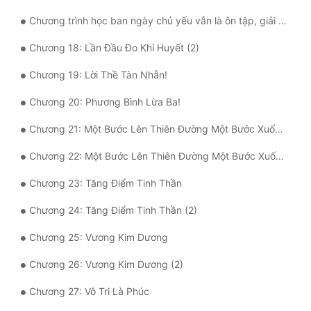
Tu Chân
Chương trình học ban ngày chủ yếu vẫn là ôn tập, giải đề.
Tu Tiên
Chương 18: Lần Đầu Đo Khí Huyết (2)
Tội Phạm
Chương 19: Lời Thề Tàn Nhẫn!
Vô Địch
Chương 20: Phương Bình Lừa Ba!
Võ Hiệp
Chương 21: Một Bước Lên Thiên Đường Một Bước Xuống Địa Ngục
Võng Du
Chương 22: Một Bước Lên Thiên Đường Một Bước Xuống Địa Ngục (2)
Xuyên Không
Chương 23: Tăng Điểm Tinh Thần
Xuyên Nhanh
Chương 24: Tăng Điểm Tinh Thần (2)
Chương 25: Vương Kim Dương
Xuyên Sách
Chương 26: Vương Kim Dương (2)
Xuyên Thư
Chương 27: Vô Tri Là Phúc
Điền Văn