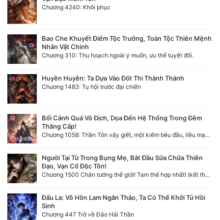
Chương 4240: Khôi phục
Bao Che Khuyết Điểm Tộc Trưởng, Toàn Tộc Thiên Mệnh
Nhân Vật Chính
Chương 310: Thu hoạch ngoài ý muốn, ưu thế tuyệt đối.
Huyền Huyễn: Ta Dựa Vào Đốt Thi Thành Thánh
Chương 1483: Tụ hội trước đại chiến
Bối Cảnh Quá Vô Địch, Dọa Đến Hệ Thống Trong Đêm
Thăng Cấp!
Chương 1058: Thần Tôn vây giết, một kiếm bêu đầu, liều mạng một lần!
Người Tại Từ Trong Bụng Mẹ, Bắt Đầu Sửa Chữa Thiên
Đạo, Vạn Cổ Độc Tôn!
Chương 1500 Chân tướng thế giới! Tam thế hợp nhất! (kết thúc) (5)
Đấu La: Võ Hồn Lam Ngân Thảo, Ta Có Thể Khởi Tử Hồi
Sinh
Chương 447 Trở về Đảo Hải Thần