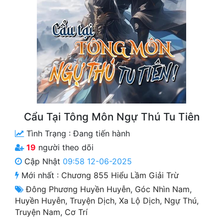
Free
Hậu Cung
Truyện Convert
Truyện Dịch
Truyện Nhập Môn
Truyện ngắn
Cẩu Tại Tông Môn Ngự Thú Tu Tiên
Tình Trạng :
Đang tiến hành
Xa Lộ Dịch
19
người theo dõi
Cập Nhật
09:58 12-06-2025
Cung Đấu
Mới nhất :
Chương 855 Hiểu Lầm Giải Trừ
Đông Phương Huyền Huyễn
,
Góc Nhìn Nam
,
Cạnh Kỹ
Huyền Huyễn
,
Truyện Dịch
,
Xa Lộ Dịch
,
Ngự Thú
,
Cổ Tiên Hiệp
Truyện Nam
,
Cơ Trí