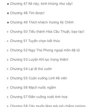
Chương 47 Kẻ này, kinh khủng như vậy!
Đẹp
Chương 48 Tìm được!
Đẹp Hiệp
Chương 49 Thích khách Vương Kỳ Chính
Chương 50 Tiểu thành Hỏa Cầu Thuật, bạo tạc!
Tính Cách Nhân Vật :
Chương 51 Tuyển chọn kết thúc
Cơ Trí
Chương 52 Ngự Thú Phong ngoại môn đệ tử
Sát Phạt Quyết Đoán
Chương 53 Luyện Khí lục trọng thiên!
Vô Sỉ
Chương 54 Lại đi thú vườn
Điềm Đạm
Chương 55 Cuộn xuống Linh Kê viên
Chương 56 Mạch nước ngầm
Chương 57 Điên cuồng xoát tinh hoa
Chương 58 Cây muốn lặng mà gió chẳng ngừng