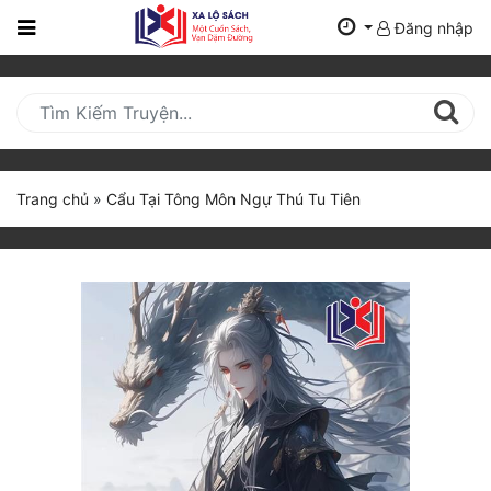
Đăng nhập
Trang
Chủ
Mới
Cập
Nhật
Trang chủ
»
Cẩu Tại Tông Môn Ngự Thú Tu Tiên
(current)
BXH
Thể Loại
Tất Cả
Truyện Mới Ra
Hoàn Thành