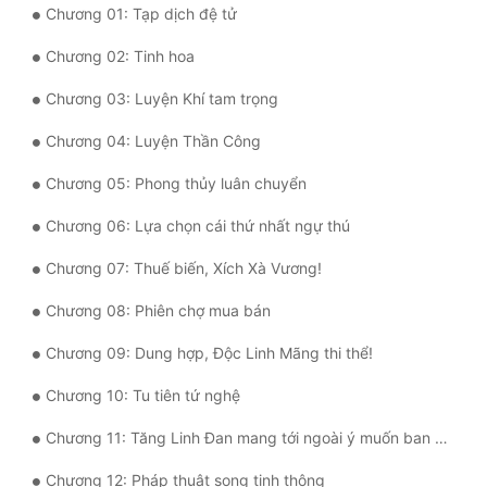
Chương 01: Tạp dịch đệ tử
Mưu Mô
Chương 02: Tinh hoa
Mạt Thế
Chương 03: Luyện Khí tam trọng
Mỹ Thực
Chương 04: Luyện Thần Công
Ngôn Tình
Chương 05: Phong thủy luân chuyển
Ngược
Chương 06: Lựa chọn cái thứ nhất ngự thú
Nữ Cường
Chương 07: Thuế biến, Xích Xà Vương!
Nữ Phụ
Chương 08: Phiên chợ mua bán
Phong Thủy - Tâm Linh
Chương 09: Dung hợp, Độc Linh Mãng thi thể!
Phương Tây
Chương 10: Tu tiên tứ nghệ
Phản Phái
Chương 11: Tăng Linh Đan mang tới ngoài ý muốn ban thưởng
Quan Trường
Chương 12: Pháp thuật song tinh thông