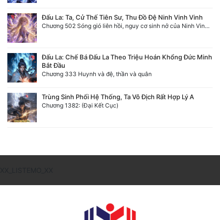
Đấu La: Ta, Cử Thế Tiên Sư, Thu Đồ Đệ Ninh Vinh Vinh
Chương 502 Sóng gió liên hồi, nguy cơ sinh nở của Ninh Vinh Vinh [HẾT]
Đấu La: Chế Bá Đấu La Theo Triệu Hoán Khổng Đức Minh
Bắt Đầu
Chương 333 Huynh và đệ, thần và quân
Trùng Sinh Phối Hệ Thống, Ta Vô Địch Rất Hợp Lý A
Chương 1382: (Đại Kết Cục)
XX_LISTEMO_XX