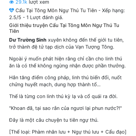
29.1k
lượt xem
Cổ Đại
Cẩu Tại Tông Môn Ngự Thú Tu Tiên
-
Xếp hạng:
Du Hí
2.5
/
5
-
1
Lượt đánh giá.
Giới thiệu truyện Cẩu Tại Tông Môn Ngự Thú Tu
Dã Sử
Tiên
Dư Trường Sinh
xuyên không đến thế giới tu tiên,
Dị Giới
trở thành đệ tử tạp dịch của Vạn Tượng Tông.
Dị Năng
Ngoài ý muốn phát hiện rằng chỉ cần cho linh thú
ăn là có thể không ngừng nhận được phần thưởng.
Gia Đấu
Hắn tăng điểm công pháp, linh thú biến đổi, nuốt
Góc Nhìn Nam
chửng huyết mạch, dung hợp thành tổ...
Góc Nhìn Nữ
Thế là từng con linh thú kỳ lạ và cổ quái ra đời.
Huyền Huyễn
"Khoan đã, tại sao rắn của ngươi lại phun nước?!"
Huyền Nghi
Đây là một câu chuyện tu tiên ngự thú.
Huyền Ảo
[Thể loại: Phàm nhân lưu + Ngự thú lưu + Cẩu đạo]