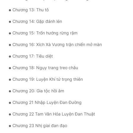
Quân Sự
Chương 13: Thu tô
Sảng Văn
Chương 14: Gặp đánh lén
Chương 15: Trốn hướng rừng rậm
Sắc
Chương 16: Xích Xà Vương trận chiến mở màn
Sủng
Chương 17: Tiêu diệt
Thanh Xuân
Chương 18: Ngụy trang treo châu
Tiên Hiệp
Chương 19: Luyện Khí tứ trọng thiên
Tiểu Thuyết
Chương 20: Gia tộc hồi âm
Trinh Thám
Chương 21 Nhập Luyện Đan Đường
Triều Đấu
Chương 22 Tam Văn Hỏa Luyện Đan Thuật
Trùng Sinh
Chương 23 Nhị giai đan đạo
Trọng Sinh