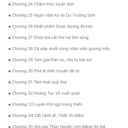
Chương 24 Chậm thức luyện đan
Tu Chân
Chương 25 Ngàn năm kỳ tài Dư Trường Sinh
Tu Tiên
Chương 26 Nhất phẩm Dược đường lôi kéo
Tội Phạm
Chương 27 Chọn lựa cái thứ hai linh sủng
Vô Địch
Chương 28 Cá ướp muối cùng nhân viên gương mẫu
Võ Hiệp
Chương 29 Tam giai Đan sư, cầu ta bái sư!
Võng Du
Chương 30 Phá lệ thân truyền đệ tử
Xuyên Không
Chương 31 Tâm hoài quỷ thai
Xuyên Nhanh
Chương 32 Hoàng Tục Vũ xuất quan
Xuyên Sách
Chương 33 Luyện Khí ngũ trọng thiên
Xuyên Thư
Chương 34 Cất cánh đi, Thiết Vũ Điêu!
Điền Văn
Chương 35 Nhị giai Thủy Huyễn Linh Mãng thi thể