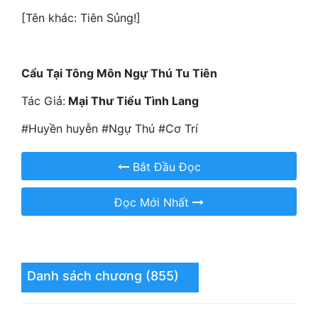
Hài Hước
[Tên khác: Tiên Sủng!]
Hệ Thống
Học Đường
Cẩu Tại Tông Môn Ngự Thú Tu Tiên
Khoa Huyễn
Tác Giả:
Mại Thư Tiểu Tình Lang
Khoa Huyễn Không Gian
#Huyền huyễn #Ngự Thú #Cơ Trí
Kinh Dị
Bắt Đầu Đọc
Kiếm Hiệp
Đọc Mới Nhất
Kỳ Huyễn
Kỳ Ảo
Linh Dị
Danh sách chương (855)
Làm Giàu
Lịch Sử