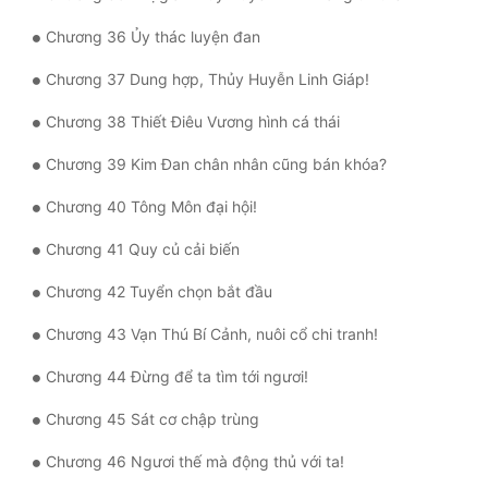
Đô Thị
Chương 36 Ủy thác luyện đan
Đông Phương
Chương 37 Dung hợp, Thủy Huyễn Linh Giáp!
Đông Phương Huyền Huyễn
Chương 38 Thiết Điêu Vương hình cá thái
Đồng Nhân
Chương 39 Kim Đan chân nhân cũng bán khóa?
Chương 40 Tông Môn đại hội!
Cẩu Đạo Trường Sinh
Chương 41 Quy củ cải biến
Ngự Thú
Chương 42 Tuyển chọn bắt đầu
Truyện Nam
Chương 43 Vạn Thú Bí Cảnh, nuôi cổ chi tranh!
Truyện Nữ
Chương 44 Đừng để ta tìm tới ngươi!
Vô Địch Lưu
Chương 45 Sát cơ chập trùng
Xây Dựng Thế Lực
Chương 46 Ngươi thế mà động thủ với ta!
Đam Mỹ