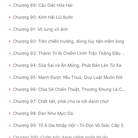
Chương 89: Câu Diệt Hỏa Hải
Chương 90: Kinh Hãi Lùi Bước
Chương 91: Vô tung vô ảnh
Chương 92: Trên chiến trường, đừng tùy tiện mềm lòng
Chương 93: Thành Trì Bị Chiếm Lĩnh! Trận Thắng Đầu Tiên Của Nhân Tộc!
Chương 94: Sửa Sai và Ăn Mừng, Phát Bắn Lén Từ Xa
Chương 95: Mạnh Được Yếu Thua, Quy Luật Muôn Đời
Chương 96: Chia Sẻ Chiến Thuật, Thương Khung Là Chồng Em!
Chương 97: Chết tiệt, phải cho ta nổi danh chứ!
Chương 98: Đen Như Mực Đá
Chương 99: Tổ Á Gia Nhập Hội – Trì Độn Vô Giác Cấp S
Chương 100: Cướp bóc danh chính ngôn thuận