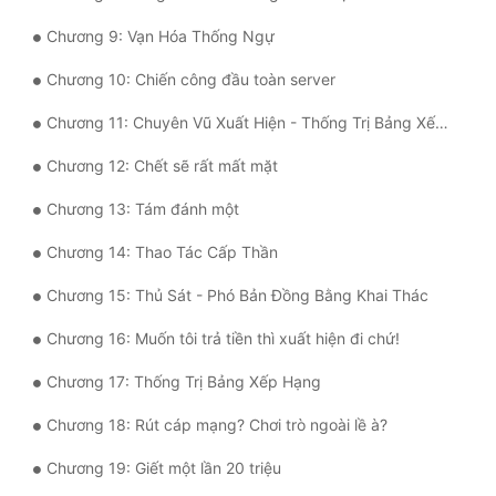
Tu Chân
Chương 9: Vạn Hóa Thống Ngự
Tu Tiên
Chương 10: Chiến công đầu toàn server
Tội Phạm
Chương 11: Chuyên Vũ Xuất Hiện - Thống Trị Bảng Xếp Hạng
Vô Địch
Chương 12: Chết sẽ rất mất mặt
Võ Hiệp
Chương 13: Tám đánh một
Võng Du
Chương 14: Thao Tác Cấp Thần
Xuyên Không
Chương 15: Thủ Sát - Phó Bản Đồng Bằng Khai Thác
Xuyên Nhanh
Chương 16: Muốn tôi trả tiền thì xuất hiện đi chứ!
Xuyên Sách
Chương 17: Thống Trị Bảng Xếp Hạng
Xuyên Thư
Chương 18: Rút cáp mạng? Chơi trò ngoài lề à?
Điền Văn
Chương 19: Giết một lần 20 triệu