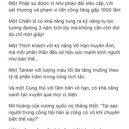
Hài Hước
Một Pháp sư được ví như pháo đài siêu cấp, với
sát thương và phạm vi tấn công tăng gấp 1000 lần!
Hệ Thống
Một Chiến sĩ có khả năng tung ra kỹ năng tụ lực
Học Đường
tương đương 3 năm tích lũy mà không cần chờ đợi
dù chỉ một giây!
Khoa Huyễn
Một Thích khách với kỹ năng Vô Hạn Huyễn Ảnh,
Khoa Huyễn Không Gian
mà mỗi phân thân đều sở hữu sức mạnh kinh người
như bản thể...
Kinh Dị
Một Tanker với lượng máu tối đa tăng trưởng theo
Kiếm Hiệp
tỷ lệ phần trăm trong từng tích tắc.
Kỳ Huyễn
Và một Cung thủ với tầm bắn vô hạn, có khả năng
Kỳ Ảo
oanh tạc xuyên qua mọi vị diện.
Nữ hoàng của vương quốc nọ thảng thốt: “Tại sao
Linh Dị
người trong công hội hắn ai cũng có vũ khí chuyên
Làm Giàu
biệt thế này?”
Lịch Sử