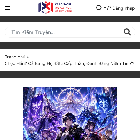
Đăng nhập
Trang
Chủ
Mới
Cập
Nhật
Trang chủ
»
(current)
Chọc Hắn? Cả Bang Hội Đều Cấp Thần, Đánh Bằng Niềm Tin À?
BXH
Thể Loại
Tất Cả
Truyện Mới Ra
Hoàn Thành