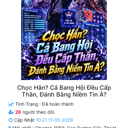
Free
Hậu Cung
Truyện Convert
Truyện Dịch
Truyện Nhập Môn
Truyện ngắn
Xa Lộ Dịch
Chọc Hắn? Cả Bang Hội Đều Cấp
Thần, Đánh Bằng Niềm Tin À?
Cung Đấu
Tình Trạng :
Đã hoàn thành
Cạnh Kỹ
26
người theo dõi
Cập Nhật
10:21 11-05-2026
Cổ Tiên Hiệp