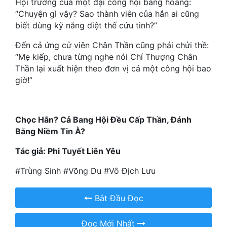
Hội trưởng của một đại công hội bàng hoàng:
“Chuyện gì vậy? Sao thành viên của hắn ai cũng
Mưu Mô
biết dùng kỹ năng diệt thế cửu tinh?”
Mạt Thế
Đến cả ứng cử viên Chân Thần cũng phải chửi thề:
“Mẹ kiếp, chưa từng nghe nói Chí Thượng Chân
Mỹ Thực
Thần lại xuất hiện theo đơn vị cả một công hội bao
giờ!”
Ngôn Tình
Ngược
Chọc Hắn? Cả Bang Hội Đều Cấp Thần, Đánh
Nữ Cường
Bằng Niềm Tin À?
Nữ Phụ
Tác giả: Phi Tuyết Liên Yêu
Phong Thủy - Tâm Linh
#Trùng Sinh #Võng Du #Vô Địch Lưu
Phương Tây
Bắt Đầu Đọc
Phản Phái
Quan Trường
Đọc Mới Nhất