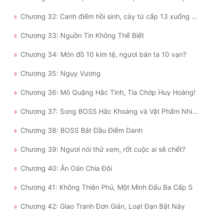
Chương 32: Canh điểm hồi sinh, cày từ cấp 13 xuống cấp 1 (2)
Đẹp
Chương 33: Nguồn Tin Không Thể Biết
Đẹp Hiệp
Chương 34: Món đồ 10 kim tệ, ngươi bán ta 10 vạn?
Tính Cách Nhân Vật :
Chương 35: Ngụy Vương
Cơ Trí
Chương 36: Mỏ Quặng Hắc Tinh, Tia Chớp Huy Hoàng!
Sát Phạt Quyết Đoán
Chương 37: Song BOSS Hắc Khoáng và Vật Phẩm Nhiệm Vụ Ẩn
Vô Sỉ
Chương 38: BOSS Bắt Đầu Điểm Danh
Điềm Đạm
Chương 39: Ngươi nói thử xem, rốt cuộc ai sẽ chết?
Chương 40: Ân Oán Chia Đôi
Chương 41: Không Thiên Phú, Một Mình Đấu Ba Cấp S
Chương 42: Giao Tranh Đơn Giản, Loạt Đạn Bật Nảy