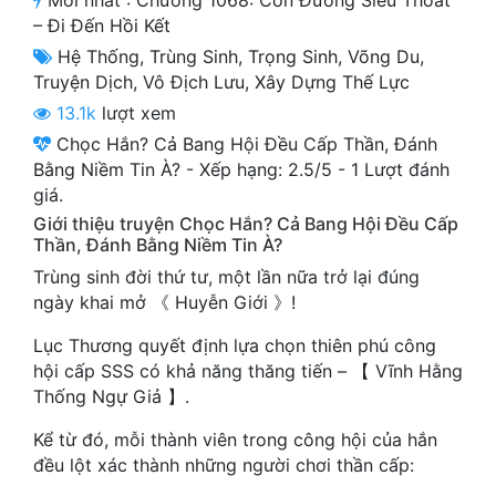
Mới nhất :
Chương 1068: Con Đường Siêu Thoát
Cổ Đại
– Đi Đến Hồi Kết
Hệ Thống
,
Trùng Sinh
,
Trọng Sinh
,
Võng Du
,
Du Hí
Truyện Dịch
,
Vô Địch Lưu
,
Xây Dựng Thế Lực
Dã Sử
13.1k
lượt xem
Chọc Hắn? Cả Bang Hội Đều Cấp Thần, Đánh
Dị Giới
Bằng Niềm Tin À?
-
Xếp hạng:
2.5
/
5
-
1
Lượt đánh
Dị Năng
giá.
Giới thiệu truyện Chọc Hắn? Cả Bang Hội Đều Cấp
Gia Đấu
Thần, Đánh Bằng Niềm Tin À?
Trùng sinh đời thứ tư, một lần nữa trở lại đúng
Góc Nhìn Nam
ngày khai mở 《 Huyễn Giới 》!
Góc Nhìn Nữ
Lục Thương quyết định lựa chọn thiên phú công
hội cấp SSS có khả năng thăng tiến – 【 Vĩnh Hằng
Huyền Huyễn
Thống Ngự Giả 】.
Huyền Nghi
Kể từ đó, mỗi thành viên trong công hội của hắn
Huyền Ảo
đều lột xác thành những người chơi thần cấp: