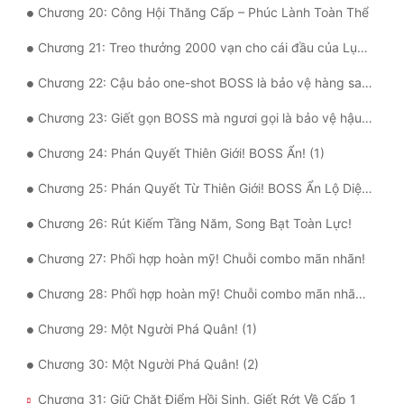
Chương 20: Công Hội Thăng Cấp – Phúc Lành Toàn Thể
Đô Thị
Chương 21: Treo thưởng 2000 vạn cho cái đầu của Lục Thương
Đông Phương
Chương 22: Cậu bảo one-shot BOSS là bảo vệ hàng sau á? (1)
Đông Phương Huyền Huyễn
Chương 23: Giết gọn BOSS mà ngươi gọi là bảo vệ hậu phương sao? (2)
Đồng Nhân
Chương 24: Phán Quyết Thiên Giới! BOSS Ẩn! (1)
Cẩu Đạo Trường Sinh
Chương 25: Phán Quyết Từ Thiên Giới! BOSS Ẩn Lộ Diện! (2)
Ngự Thú
Chương 26: Rút Kiếm Tầng Năm, Song Bạt Toàn Lực!
Chương 27: Phối hợp hoàn mỹ! Chuỗi combo mãn nhãn!
Truyện Nam
Chương 28: Phối hợp hoàn mỹ! Chuỗi combo mãn nhãn! (2)
Truyện Nữ
Chương 29: Một Người Phá Quân! (1)
Vô Địch Lưu
Chương 30: Một Người Phá Quân! (2)
Xây Dựng Thế Lực
Chương 31: Giữ Chặt Điểm Hồi Sinh, Giết Rớt Về Cấp 1
Đam Mỹ