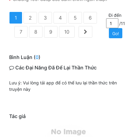
Đi đến
1
2
3
4
5
6
/11
7
8
9
10
Go!
Bình Luận (
0
)
Các Đại Năng Đã Để Lại Thần Thức
Lưu ý: Vui lòng tải app để có thể lưu lại thần thức trên
truyện này
Tác giả