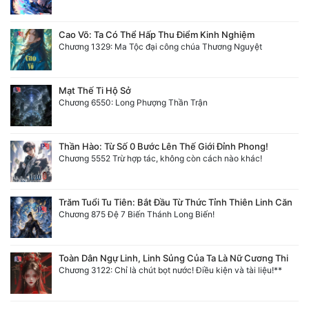
Cao Võ: Ta Có Thể Hấp Thu Điểm Kinh Nghiệm
Chương 1329: Ma Tộc đại công chúa Thương Nguyệt
Mạt Thế Ti Hộ Sở
Chương 6550: Long Phượng Thần Trận
Thần Hào: Từ Số 0 Bước Lên Thế Giới Đỉnh Phong!
Chương 5552 Trừ hợp tác, không còn cách nào khác!
Trăm Tuổi Tu Tiên: Bắt Đầu Từ Thức Tỉnh Thiên Linh Căn
Chương 875 Đệ 7 Biến Thánh Long Biến!
Toàn Dân Ngự Linh, Linh Sủng Của Ta Là Nữ Cương Thi
Chương 3122: Chỉ là chút bọt nước! Điều kiện và tài liệu!**