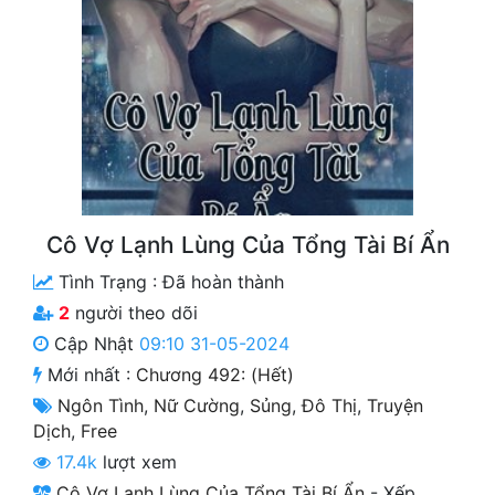
Free
Hậu Cung
Truyện Convert
Truyện Dịch
Truyện Nhập Môn
Cô Vợ Lạnh Lùng Của Tổng Tài Bí Ẩn
Truyện ngắn
Tình Trạng :
Đã hoàn thành
Xa Lộ Dịch
2
người theo dõi
Cập Nhật
09:10 31-05-2024
Mới nhất :
Chương 492: (hết)
Cung Đấu
Ngôn Tình
,
Nữ Cường
,
Sủng
,
Đô Thị
,
Truyện
Cạnh Kỹ
Dịch
,
Free
17.4k
lượt xem
Cổ Tiên Hiệp
Cô Vợ Lạnh Lùng Của Tổng Tài Bí Ẩn
-
Xếp