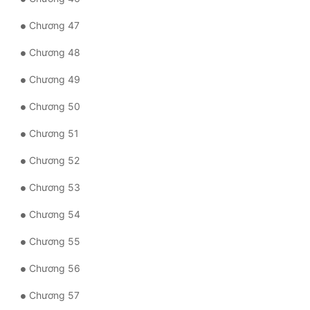
Đô Thị
Chương 47
Đông Phương
Chương 48
Đông Phương Huyền Huyễn
Chương 49
Đồng Nhân
Chương 50
Chương 51
Cẩu Đạo Trường Sinh
Chương 52
Ngự Thú
Chương 53
Truyện Nam
Chương 54
Truyện Nữ
Chương 55
Vô Địch Lưu
Chương 56
Xây Dựng Thế Lực
Chương 57
Đam Mỹ