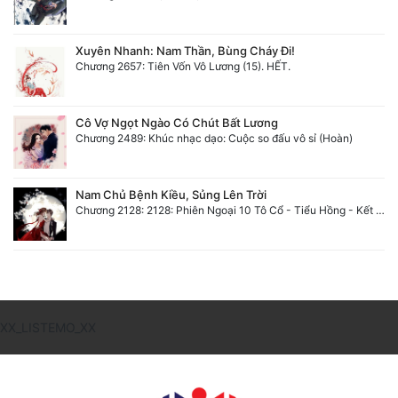
Xuyên Nhanh: Nam Thần, Bùng Cháy Đi!
Chương 2657: Tiên Vốn Vô Lương (15). HẾT.
Cô Vợ Ngọt Ngào Có Chút Bất Lương
Chương 2489: Khúc nhạc dạo: Cuộc so đấu vô sỉ (Hoàn)
Nam Chủ Bệnh Kiều, Sủng Lên Trời
Chương 2128: 2128: Phiên Ngoại 10 Tô Cổ - Tiểu Hồng - Kết Thúc
XX_LISTEMO_XX