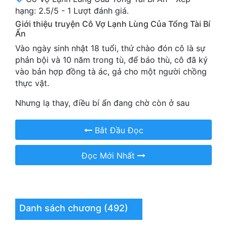
Cổ Đại
hạng:
2.5
/
5
-
1
Lượt đánh giá.
Giới thiệu truyện Cô Vợ Lạnh Lùng Của Tổng Tài Bí
Du Hí
Ẩn
Vào ngày sinh nhật 18 tuổi, thứ chào đón cô là sự
Dã Sử
phản bội và 10 năm trong tù, để báo thù, cô đã ký
Dị Giới
vào bản hợp đồng tà ác, gả cho một người chồng
thực vật.
Dị Năng
Nhưng lạ thay, điều bí ẩn đang chờ còn ở sau
Gia Đấu
Góc Nhìn Nam
Bắt Đầu Đọc
Góc Nhìn Nữ
Đọc Mới Nhất
Huyền Huyễn
Huyền Nghi
Danh sách chương (492)
Huyền Ảo