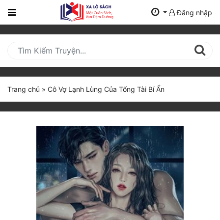
Đăng nhập
Trang
Chủ
Mới
Cập
Nhật
Trang chủ
»
Cô Vợ Lạnh Lùng Của Tổng Tài Bí Ẩn
(current)
BXH
Thể Loại
Tất Cả
Truyện Mới Ra
Hoàn Thành