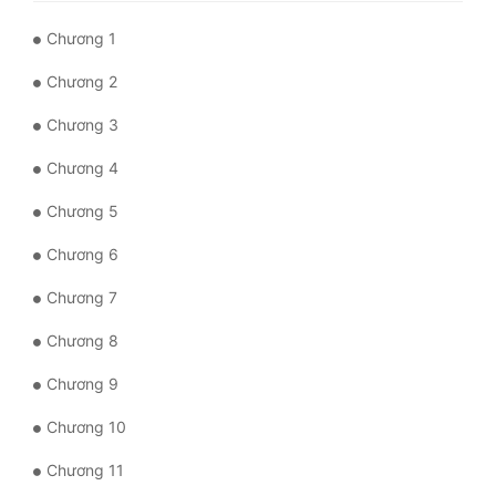
Hài Hước
Chương 1
Hệ Thống
Chương 2
Học Đường
Chương 3
Khoa Huyễn
Chương 4
Khoa Huyễn Không Gian
Chương 5
Kinh Dị
Chương 6
Kiếm Hiệp
Chương 7
Kỳ Huyễn
Chương 8
Kỳ Ảo
Chương 9
Linh Dị
Chương 10
Làm Giàu
Chương 11
Lịch Sử