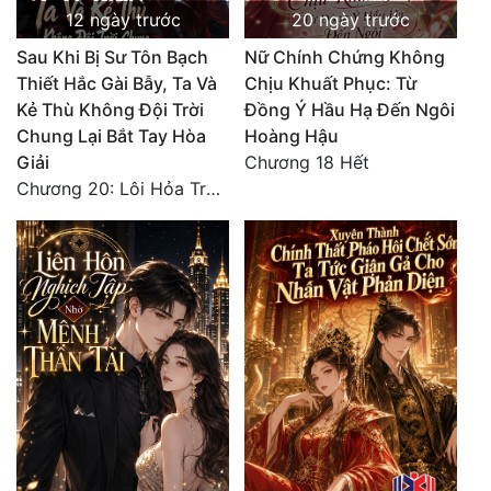
12 ngày trước
20 ngày trước
Sau Khi Bị Sư Tôn Bạch
Nữ Chính Chứng Không
Thiết Hắc Gài Bẫy, Ta Và
Chịu Khuất Phục: Từ
Kẻ Thù Không Đội Trời
Đồng Ý Hầu Hạ Đến Ngôi
Chung Lại Bắt Tay Hòa
Hoàng Hậu
Giải
Chương 18 Hết
Chương 20: Lôi Hỏa Trường Minh (Hết)