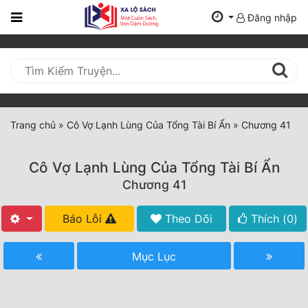
Đăng nhập
Trang
Chủ
Mới
Cập
Nhật
Trang chủ
»
Cô Vợ Lạnh Lùng Của Tổng Tài Bí Ẩn
»
Chương 41
(current)
BXH
Cô Vợ Lạnh Lùng Của Tổng Tài Bí Ẩn
Thể Loại
Chương 41
Báo Lỗi
Theo Dõi
Thích (
0
)
Tất Cả
Truyện Mới Ra
Mục Lục
Hoàn Thành