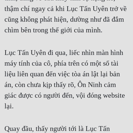
Cổ Đại
thậm chí ngay cả khi Lục Tấn Uyên trở về 
Du Hí
cũng không phát hiện, dường như đã đắm 
Dã Sử
chìm bên trong thế giới của mình.
Dị Giới
Lục Tấn Uyên đi qua, liếc nhìn màn hình 
Dị Năng
máy tính của cô, phía trên có một số tài 
Gia Đấu
liệu liên quan đến việc tòa án lật lại bản 
Góc Nhìn Nam
án, còn chưa kịp thấy rõ, Ôn Ninh cảm 
Góc Nhìn Nữ
giác được có người đến, vội đóng website 
Huyền Huyễn
lại.
Huyền Nghi
Huyền Ảo
Quay đầu, thấy người tới là Lục Tấn 