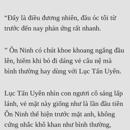
Đô Thị
Đông Phương
“Đấy là điều đương nhiên, đầu óc tôi từ 
trước đến nay phản ứng rất nhanh.
Đông Phương Huyền Huyễn
Đồng Nhân
” Ôn Ninh có chút khoe khoang ngẩng đầu 
lên, hiếm khi bỏ đi dáng vẻ câu nệ mà 
Cẩu Đạo Trường Sinh
bình thường hay dùng với Lục Tấn Uyên.
Ngự Thú
Truyện Nam
Lục Tấn Uyên nhìn con ngươi cô sáng lấp 
Truyện Nữ
lánh, vẻ mặt này giống như là lần đầu tiên 
Vô Địch Lưu
Ôn Ninh thể hiện trước mặt anh, không 
Xây Dựng Thế Lực
cứng nhắc khô khan như bình thường, 
Đam Mỹ