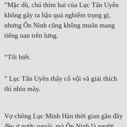
”Mặc dù, chú thím hai của Lục Tấn Uyên 
Mưu Mô
không gây ra hậu quả nghiêm trọng gì, 
Mạt Thế
nhưng Ôn Ninh cũng không muốn mang 
Mỹ Thực
tiếng oan trên lưng.
Ngôn Tình
“Tôi biết.
Ngược
Nữ Cường
” Lục Tấn Uyên thấy cô vội vã giải thích 
Nữ Phụ
thì nhíu mày.
Phong Thủy - Tâm Linh
Phương Tây
Phản Phái
Vợ chồng Lục Minh Hàn thời gian gần đây 
Quan Trường
đều ở nước ngoài, mà Ôn Ninh là người 