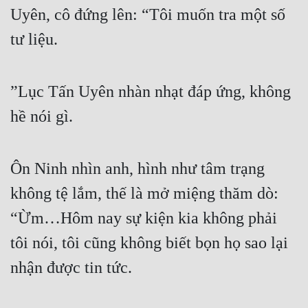
Hài Hước
Uyên, cô đứng lên: “Tôi muốn tra một số 
Hệ Thống
tư liệu.
Học Đường
Khoa Huyễn
”Lục Tấn Uyên nhàn nhạt đáp ứng, không 
hề nói gì.
Khoa Huyễn Không Gian
Kinh Dị
Ôn Ninh nhìn anh, hình như tâm trạng 
Kiếm Hiệp
không tệ lắm, thế là mở miệng thăm dò: 
Kỳ Huyễn
“Ừm…Hôm nay sự kiện kia không phải 
Kỳ Ảo
tôi nói, tôi cũng không biết bọn họ sao lại 
Linh Dị
nhận được tin tức.
Làm Giàu
Lịch Sử