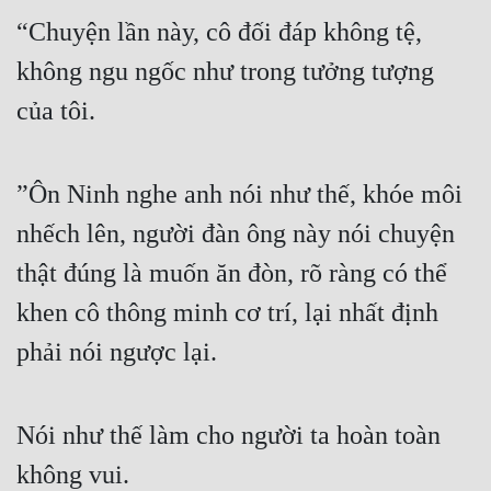
Tu Chân
“Chuyện lần này, cô đối đáp không tệ, 
không ngu ngốc như trong tưởng tượng 
Tu Tiên
của tôi.
Tội Phạm
Vô Địch
”Ôn Ninh nghe anh nói như thế, khóe môi 
Võ Hiệp
nhếch lên, người đàn ông này nói chuyện 
Võng Du
thật đúng là muốn ăn đòn, rõ ràng có thể 
Xuyên Không
khen cô thông minh cơ trí, lại nhất định 
Xuyên Nhanh
phải nói ngược lại.
Xuyên Sách
Xuyên Thư
Nói như thế làm cho người ta hoàn toàn 
Điền Văn
không vui.