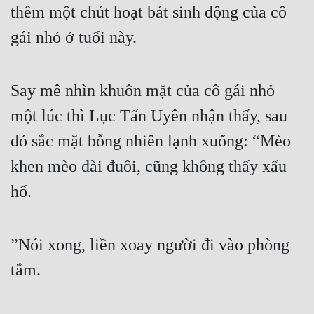
thêm một chút hoạt bát sinh động của cô 
Đẹp
gái nhỏ ở tuổi này.
Đẹp Hiệp
Say mê nhìn khuôn mặt của cô gái nhỏ 
Tính Cách Nhân Vật :
một lúc thì Lục Tấn Uyên nhận thấy, sau 
Cơ Trí
đó sắc mặt bỗng nhiên lạnh xuống: “Mèo 
Sát Phạt Quyết Đoán
khen mèo dài đuôi, cũng không thấy xấu 
Vô Sỉ
hổ.
Điềm Đạm
”Nói xong, liền xoay người đi vào phòng 
tắm.