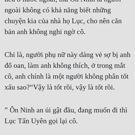
ngoài không có khả năng biết những 
Quân Sự
chuyện kia của nhà họ Lục, cho nên căn 
Sảng Văn
bản anh không nghi ngờ cô.
Sắc
Sủng
Chỉ là, người phụ nữ này dáng vẻ sợ bị anh 
Thanh Xuân
đổ oan, làm anh không thích, ở trong mắt 
Tiên Hiệp
cô, anh chính là một người không phân tốt 
Tiểu Thuyết
xấu sao?“Vậy là tốt rồi, vậy là tốt rồi.
Trinh Thám
Triều Đấu
” Ôn Ninh an ủi gật đầu, đang muốn đi thì 
Trùng Sinh
Lục Tấn Uyên gọi lại cô.
Trọng Sinh