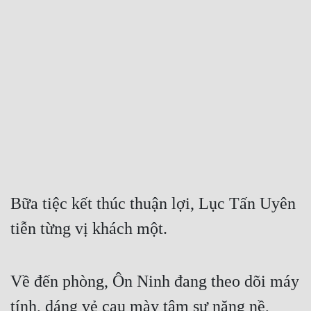
Free
Hậu Cung
Truyện Convert
Truyện Dịch
Truyện Nhập Môn
Truyện ngắn
Xa Lộ Dịch
Bữa tiệc kết thúc thuận lợi, Lục Tấn Uyên 
tiễn từng vị khách một.
Cung Đấu
Cạnh Kỹ
Về đến phòng, Ôn Ninh đang theo dõi máy 
Cổ Tiên Hiệp
tính, dáng vẻ cau mày tâm sự nặng nề, 