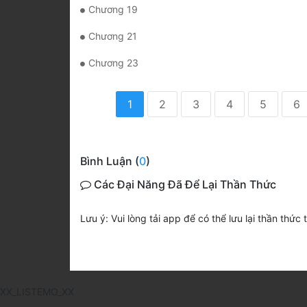
Chương 19
Chương 21
Chương 23
1
2
3
4
5
6
Bình Luận (
0
)
Các Đại Năng Đã Để Lại Thần Thức
Lưu ý: Vui lòng tải app để có thể lưu lại thần thức 
XX_LISTEMO_XX