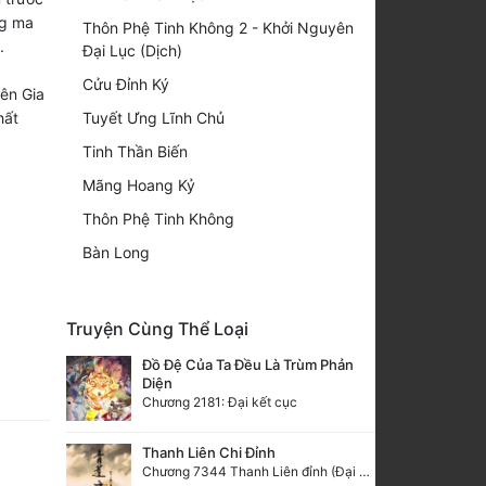
ng ma
Thôn Phệ Tinh Không 2 - Khởi Nguyên
.
Đại Lục (Dịch)
Cửu Đỉnh Ký
iên Gia
Tuyết Ưng Lĩnh Chủ
hất
Tinh Thần Biến
Mãng Hoang Kỷ
Thôn Phệ Tinh Không
Bàn Long
Truyện Cùng Thể Loại
Đồ Đệ Của Ta Đều Là Trùm Phản
Diện
Chương 2181: Đại kết cục
Thanh Liên Chi Đỉnh
Chương 7344 Thanh Liên đỉnh (Đại kết cục) (2) HẾT.