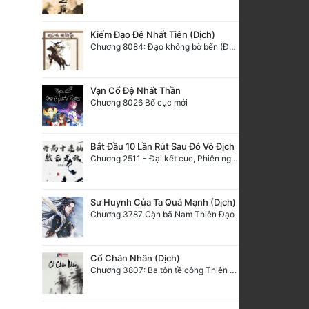
Kiếm Đạo Đệ Nhất Tiên (Dịch)
Chương 8084: Đạo không bờ bến (Đại kết cục) (10)
Vạn Cổ Đệ Nhất Thần
Chương 8026 Bố cục mới
Bắt Đầu 10 Lần Rút Sau Đó Vô Địch
Chương 2511 - Đại kết cục, Phiên ngoại thiên: Chư thiên quy nhất giới, vĩnh hằng thế giới. Hết!
Sư Huynh Của Ta Quá Mạnh (Dịch)
Chương 3787 Cặn bã Nam Thiên Đạo
Cổ Chân Nhân (Dịch)
Chương 3807: Ba tôn tề công Thiên Đình (2)