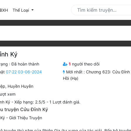
urrent)
BXH
Thể Loại
ỉnh Ký
rạng :
Đã hoàn thành
1
người theo dõi
hật
07:22 03-06-2024
Mới nhất :
Chương 623: Cửu Đỉnh
Hồi (hạ)
iệp
,
Huyền Huyễn
ượt xem
nh Ký
-
Xếp hạng:
2.5
/
5
-
1
Lượt đánh giá.
ệu truyện Cửu Đỉnh Ký
Ký - Giới Thiệu Truyện
bộ truyện thứ năm của Phiên Gia (tự xưng của tác giả). Bốn bộ truyện