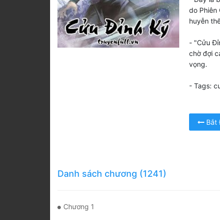
do Phiên 
huyễn thể
- "Cửu Đỉ
chờ đợi c
vọng.
- Tags: cu
Bắt
Danh sách chương (1241)
Chương 1