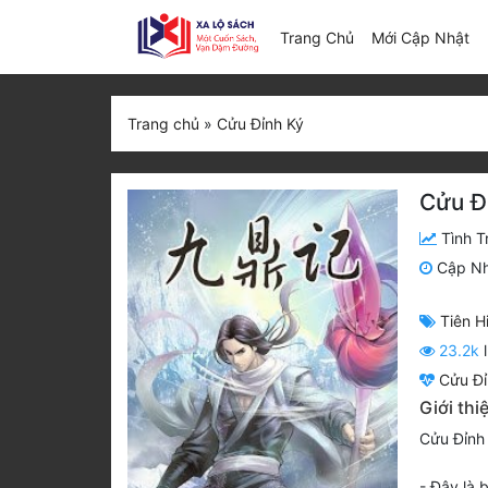
(c
Trang Chủ
Mới Cập Nhật
Trang chủ
»
Cửu Đỉnh Ký
Cửu Đ
Tình T
Cập N
Tiên H
23.2k
l
Cửu Đỉ
Giới thi
Cửu Đỉnh 
- Đây là 