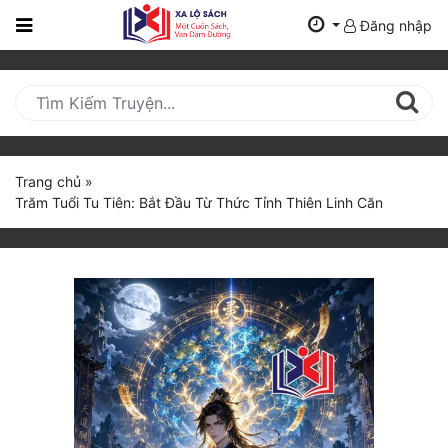
Đăng nhập
Trang
Chủ
Mới
Cập
Nhật
Trang chủ
»
(current)
Trăm Tuổi Tu Tiên: Bắt Đầu Từ Thức Tỉnh Thiên Linh Căn
BXH
Thể Loại
Tất Cả
Truyện Mới Ra
Hoàn Thành