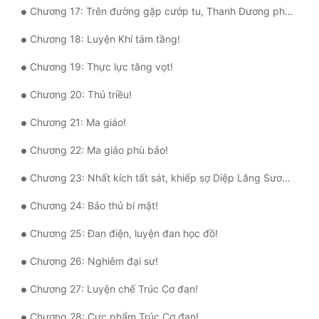
Chương 17: Trên đường gặp cướp tu, Thanh Dương phường thị!
Tu Chân
Chương 18: Luyện Khí tám tầng!
Tu Tiên
Chương 19: Thực lực tăng vọt!
Tội Phạm
Chương 20: Thú triều!
Vô Địch
Chương 21: Ma giáo!
Võ Hiệp
Chương 22: Ma giáo phù bảo!
Võng Du
Chương 23: Nhất kích tất sát, khiếp sợ Diệp Lăng Sương!
Xuyên Không
Chương 24: Bảo thủ bí mật!
Xuyên Nhanh
Chương 25: Đan điện, luyện đan học đồ!
Xuyên Sách
Chương 26: Nghiêm đại sư!
Xuyên Thư
Chương 27: Luyện chế Trúc Cơ đan!
Điền Văn
Chương 28: Cực phẩm Trúc Cơ đan!