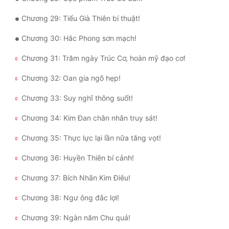
Đô Thị
Chương 29: Tiểu Già Thiên bí thuật!
Đông Phương
Chương 30: Hắc Phong sơn mạch!
Đông Phương Huyền Huyễn
Chương 31: Trăm ngày Trúc Cơ, hoàn mỹ đạo cơ!
Đồng Nhân
Chương 32: Oan gia ngõ hẹp!
Chương 33: Suy nghĩ thông suốt!
Cẩu Đạo Trường Sinh
Chương 34: Kim Đan chân nhân truy sát!
Ngự Thú
Chương 35: Thực lực lại lần nữa tăng vọt!
Truyện Nam
Chương 36: Huyền Thiên bí cảnh!
Truyện Nữ
Chương 37: Bích Nhãn Kim Điêu!
Vô Địch Lưu
Chương 38: Ngư ông đắc lợi!
Xây Dựng Thế Lực
Chương 39: Ngàn năm Chu quả!
Đam Mỹ