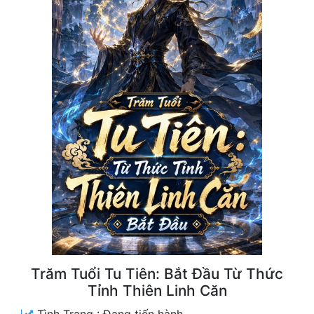
Free
Hậu Cung
Truyện Convert
Truyện Dịch
Truyện Nhập Môn
Truyện ngắn
Xa Lộ Dịch
Cung Đấu
Cạnh Kỹ
Trăm Tuổi Tu Tiên: Bắt Đầu Từ Thức
Tỉnh Thiên Linh Căn
Cổ Tiên Hiệp