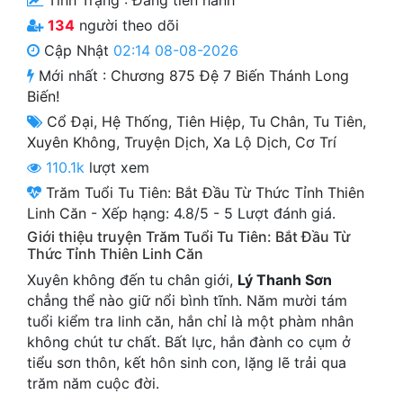
Tình Trạng :
Đang tiến hành
Cổ Đại
134
người theo dõi
Du Hí
Cập Nhật
02:14 08-08-2026
Mới nhất :
Chương 875 Đệ 7 Biến Thánh Long
Dã Sử
Biến!
Cổ Đại
,
Hệ Thống
,
Tiên Hiệp
,
Tu Chân
,
Tu Tiên
,
Dị Giới
Xuyên Không
,
Truyện Dịch
,
Xa Lộ Dịch
,
Cơ Trí
Dị Năng
110.1k
lượt xem
Trăm Tuổi Tu Tiên: Bắt Đầu Từ Thức Tỉnh Thiên
Gia Đấu
Linh Căn
-
Xếp hạng:
4.8
/
5
-
5
Lượt đánh giá.
Góc Nhìn Nam
Giới thiệu truyện Trăm Tuổi Tu Tiên: Bắt Đầu Từ
Thức Tỉnh Thiên Linh Căn
Góc Nhìn Nữ
Xuyên không đến tu chân giới,
Lý Thanh Sơn
chẳng thể nào giữ nổi bình tĩnh. Năm mười tám
Huyền Huyễn
tuổi kiểm tra linh căn, hắn chỉ là một phàm nhân
Huyền Nghi
không chút tư chất. Bất lực, hắn đành co cụm ở
tiểu sơn thôn, kết hôn sinh con, lặng lẽ trải qua
Huyền Ảo
trăm năm cuộc đời.