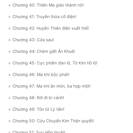
Chương 40: Thiên Ma giáo thánh nữ!
Đẹp
Chương 41: Truyền thừa cổ điện!
Đẹp Hiệp
Chương 42: Huyền Thiên điện xuất thế!
Tính Cách Nhân Vật :
Chương 43: Cửa sau!
Chương 44: Chém giết Ân Khuê!
Cơ Trí
Chương 45: Cực phẩm đan lô, Tử Kim hồ lô!
Sát Phạt Quyết Đoán
Chương 46: Ma khí bộc phát!
Vô Sỉ
Chương 47: Ma khí ăn mòn, ba hợp một!
Điềm Đạm
Chương 48: Rời đi bí cảnh!
Chương 49: Tôn tử Lý Vân!
Chương 50: Cửu Chuyển Kim Thân quyết!
Chương 51: Sưu Hồn thuật!