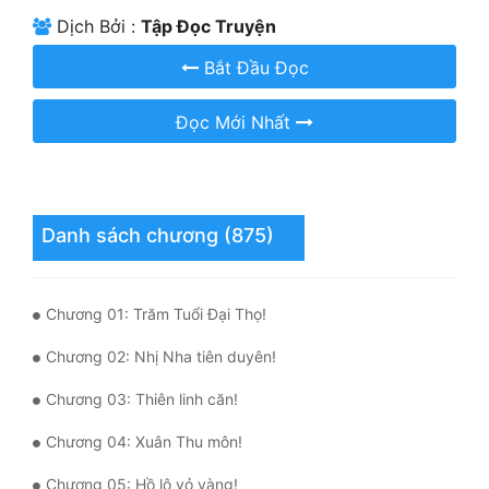
Dịch Bởi :
Tập Đọc Truyện
Mưu Mô
Bắt Đầu Đọc
Mạt Thế
Đọc Mới Nhất
Mỹ Thực
Ngôn Tình
Ngược
Danh sách chương (875)
Nữ Cường
Nữ Phụ
Chương 01: Trăm Tuổi Đại Thọ!
Phong Thủy - Tâm Linh
Chương 02: Nhị Nha tiên duyên!
Phương Tây
Chương 03: Thiên linh căn!
Phản Phái
Chương 04: Xuân Thu môn!
Quan Trường
Chương 05: Hồ lô vỏ vàng!