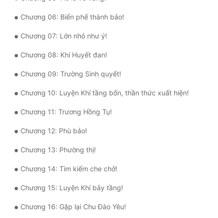
Quân Sự
Chương 06: Biến phế thành bảo!
Sảng Văn
Chương 07: Lớn nhỏ như ý!
Sắc
Chương 08: Khí Huyết đan!
Sủng
Chương 09: Trường Sinh quyết!
Thanh Xuân
Chương 10: Luyện Khí tầng bốn, thần thức xuất hiện!
Chương 11: Trương Hồng Tụ!
Tiên Hiệp
Chương 12: Phù bảo!
Tiểu Thuyết
Chương 13: Phường thị!
Trinh Thám
Chương 14: Tìm kiếm che chở!
Triều Đấu
Chương 15: Luyện Khí bảy tầng!
Trùng Sinh
Chương 16: Gặp lại Chu Đào Yêu!
Trọng Sinh