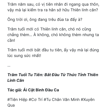
Hài Hước
Trăm năm sau, có vị tiên nhân đi ngang qua thôn,
vậy mà lại kiểm tra ra hắn sở hữu Thiên linh căn?
Hệ Thống
Ông trời ơi, ông đang trêu đùa ta đấy à?
Học Đường
Trăm tuổi mới có Thiên linh căn, chó nó cũng
Khoa Huyễn
chẳng thèm... À không, chó không thèm nhưng ta
cần!
Khoa Huyễn Không Gian
Trăm tuổi mới bắt đầu tu tiên, ấy vậy mà lại đúng
Kinh Dị
lúc sung sức nhất!
Kiếm Hiệp
...
Kỳ Huyễn
Trăm Tuổi Tu Tiên:
Bắt Đầu
Từ Thức Tỉnh Thiên
Linh Căn
Kỳ Ảo
Tác giả: Ái Cật Bình Đầu Ca
Linh Dị
#Tiên Hiệp #Cơ Trí #Tu Chân Văn Minh #Xuyên
Làm Giàu
Qua
Lịch Sử