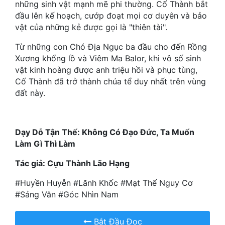
Hài Hước
những sinh vật mạnh mẽ phi thường. Cố Thành bắt
đầu lên kế hoạch, cướp đoạt mọi cơ duyên và bảo
Hệ Thống
vật của những kẻ được gọi là "thiên tài".
Học Đường
Từ những con Chó Địa Ngục ba đầu cho đến Rồng
Xương khổng lồ và Viêm Ma Balor, khi vô số sinh
Khoa Huyễn
vật kinh hoàng được anh triệu hồi và phục tùng,
Cố Thành đã trở thành chúa tể duy nhất trên vùng
Khoa Huyễn Không Gian
đất này.
Kinh Dị
Kiếm Hiệp
Dạy Dỗ Tận Thế: Không Có Đạo Đức, Ta Muốn
Làm Gì Thì Làm
Kỳ Huyễn
Tác giả: Cựu Thành Lão Hạng
Kỳ Ảo
#Huyền Huyễn #Lãnh Khốc #Mạt Thế Nguy Cơ
Linh Dị
#Sảng Văn #Góc Nhìn Nam
Làm Giàu
Bắt Đầu Đọc
Lịch Sử