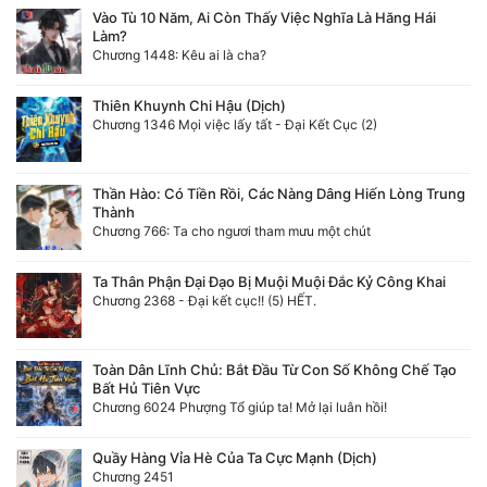
Vào Tù 10 Năm, Ai Còn Thấy Việc Nghĩa Là Hăng Hái
Làm?
Chương 1448: Kêu ai là cha?
Thiên Khuynh Chi Hậu (Dịch)
Chương 1346 Mọi việc lấy tất - Đại Kết Cục (2)
Thần Hào: Có Tiền Rồi, Các Nàng Dâng Hiến Lòng Trung
Thành
Chương 766: Ta cho ngươi tham mưu một chút
Ta Thân Phận Đại Đạo Bị Muội Muội Đắc Kỷ Công Khai
Chương 2368 - Đại kết cục!! (5) HẾT.
Toàn Dân Lĩnh Chủ: Bắt Đầu Từ Con Số Không Chế Tạo
Bất Hủ Tiên Vực
Chương 6024 Phượng Tổ giúp ta! Mở lại luân hồi!
Quầy Hàng Vỉa Hè Của Ta Cực Mạnh (Dịch)
Chương 2451