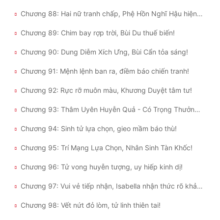
Chương 88: Hai nữ tranh chấp, Phệ Hồn Nghĩ Hậu hiện thân!
Chương 89: Chim bay rợp trời, Bùi Du thuế biến!
Chương 90: Dung Diễm Xích Ưng, Bùi Cẩn tỏa sáng!
Chương 91: Mệnh lệnh ban ra, điềm báo chiến tranh!
Chương 92: Rực rỡ muôn màu, Khương Duyệt tâm tư!
Chương 93: Thâm Uyên Huyễn Quả - Có Trọng Thưởng Tất Có Dũng Phu!
Chương 94: Sinh tử lựa chọn, gieo mầm báo thù!
Chương 95: Trí Mạng Lựa Chọn, Nhân Sinh Tàn Khốc!
Chương 96: Tử vong huyễn tượng, uy hiếp kinh dị!
Chương 97: Vui vẻ tiếp nhận, Isabella nhận thức rõ khảo nghiệm!
Chương 98: Vết nứt đỏ lòm, tử linh thiên tai!