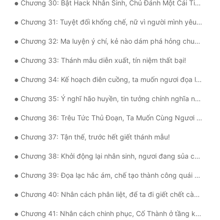
Chương 30: Bật Hack Nhân Sinh, Chủ Đánh Một Cái Tin Tức Kém!
Đô Thị
Chương 31: Tuyệt đối khống chế, nữ vì người mình yêu mà trang điểm!
Đông Phương
Chương 32: Ma luyện ý chí, kẻ nào dám phá hỏng chuyện tốt của ta?!
Đông Phương Huyền Huyễn
Chương 33: Thánh mẫu diễn xuất, tín niệm thất bại!
Đồng Nhân
Chương 34: Kế hoạch điên cuồng, ta muốn ngươi đọa lạc hắc ám!
Chương 35: Ý nghĩ hão huyền, tin tưởng chính nghĩa ngớ ngẩn!
Cẩu Đạo Trường Sinh
Chương 36: Trêu Tức Thủ Đoạn, Ta Muốn Cùng Ngươi Chơi Một Trò Chơi!
Ngự Thú
Chương 37: Tận thế, trước hết giết thánh mẫu!
Truyện Nam
Chương 38: Khởi động lại nhân sinh, ngươi đang sủa cái gì?
Truyện Nữ
Chương 39: Đọa lạc hắc ám, chế tạo thành công quái vật!
Vô Địch Lưu
Chương 40: Nhân cách phân liệt, để ta đi giết chết càng nhiều kiến a!
Xây Dựng Thế Lực
Chương 41: Nhân cách chinh phục, Cố Thành ở tầng khí quyển!
Đam Mỹ