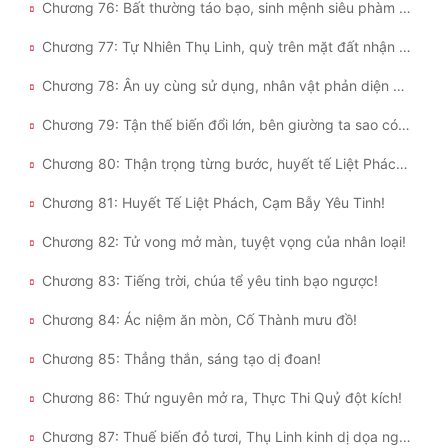
Chương 76: Bất thường táo bạo, sinh mệnh siêu phàm cao nhân nhất đẳng!
Chương 77: Tự Nhiên Thụ Linh, quỳ trên mặt đất nhận ta làm chủ!
Chương 78: Ân uy cùng sử dụng, nhân vật phản diện mê người!
Chương 79: Tận thế biến đổi lớn, bên giường ta sao có thể để người khác ngáy ngủ!
Chương 80: Thận trọng từng bước, huyết tế Liệt Phách đao!
Chương 81: Huyết Tế Liệt Phách, Cạm Bẫy Yêu Tinh!
Chương 82: Tử vong mở màn, tuyệt vọng của nhân loại!
Chương 83: Tiếng trời, chúa tể yêu tinh bạo ngược!
Chương 84: Ác niệm ăn mòn, Cố Thành mưu đồ!
Chương 85: Thẳng thắn, sáng tạo dị đoan!
Chương 86: Thứ nguyên mở ra, Thực Thi Quỷ đột kích!
Chương 87: Thuế biến đỏ tươi, Thụ Linh kinh dị dọa người!