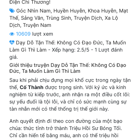
Điện Chi Thương!
Cổ Đại
Góc Nhìn Nam
,
Huyền Huyễn
,
Khoa Huyễn
,
Mạt
Du Hí
Thế
,
Sảng Văn
,
Trùng Sinh
,
Truyện Dịch
,
Xa Lộ
Dịch
,
Truyện Nam
Dã Sử
10609
lượt xem
Dị Giới
Dạy Dỗ Tận Thế: Không Có Đạo Đức, Ta Muốn
Làm Gì Thì Làm
-
Xếp hạng:
2.5
/
5
-
1
Lượt đánh
Dị Năng
giá.
Giới thiệu truyện Dạy Dỗ Tận Thế: Không Có Đạo
Gia Đấu
Đức, Ta Muốn Làm Gì Thì Làm
Góc Nhìn Nam
Sau khi phải chịu đựng mọi khổ cực trong ngày tận
thế,
Cố Thành
được trọng sinh. Với ký ức và kinh
Góc Nhìn Nữ
nghiệm từ kiếp trước, anh nhận ra một điều cốt lõi:
sự yếu đuối là tội lỗi, và chỉ có sức mạnh cùng sự
Huyền Huyễn
tàn nhẫn mới có thể thống trị thế giới này.
Huyền Nghi
Anh quyết định đi theo con đường của một bạo
chúa: thức tỉnh trở thành Triệu Hồi Sư Bóng Tối.
Huyền Ảo
Chỉ cần hiến tế bằng máu, anh có thể triệu hồi