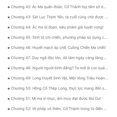
Chương 42: Ác Ma quân đoàn, Cố Thành tùy tâm sở dục!
Đẹp
Chương 43: Sát Lục Thịnh Yến, ta cuối cùng chờ được ngươi!
Đẹp Hiệp
Chương 44: Ác ma dị đoan, siêu phàm giả tuyệt vọng!
Tính Cách Nhân Vật :
Chương 45: Sinh tử chi chiến, phương pháp sử dụng chính xác của triệu hoán thú!
Cơ Trí
Chương 46: Huyết mạch áp chế, Cuồng Chiến Ma chết!
Sát Phạt Quyết Đoán
Chương 47: Duy ngã độc tôn, dã tâm ngày càng tăng vọt!
Vô Sỉ
Chương 48: Người người bình đẳng? Ta mới là con quái vật khủng bố nhất!
Điềm Đạm
Chương 49: Long Huyết Sinh Vật, Một Vòng Triệu Hoán Nghi Thức Mới!
Chương 50: Hồng Cổ Thép Long, thực lực mang đến sự thay đổi!
Chương 51: Mị ma sỉ nhục, âm mưu đạt được Bùi Du!
Chương 52: Vô pháp vô thiên, Cố Thành trong từ điển không có chuyện để bụng qua đêm!