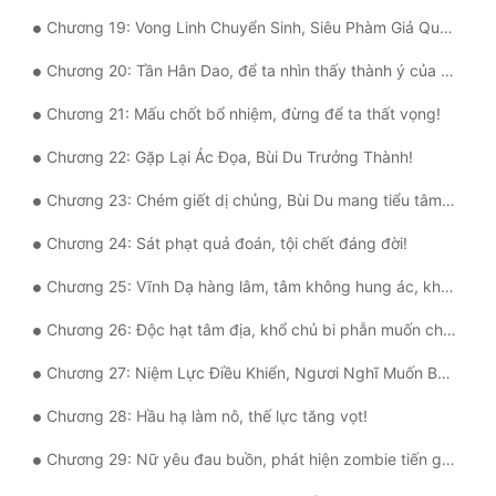
Tu Chân
Chương 19: Vong Linh Chuyển Sinh, Siêu Phàm Giả Quy Tâm!
Tu Tiên
Chương 20: Tần Hân Dao, để ta nhìn thấy thành ý của ngươi!
Tội Phạm
Chương 21: Mấu chốt bổ nhiệm, đừng để ta thất vọng!
Chương 22: Gặp Lại Ác Đọa, Bùi Du Trưởng Thành!
Vô Địch
Chương 23: Chém giết dị chủng, Bùi Du mang tiểu tâm tư!
Võ Hiệp
Chương 24: Sát phạt quả đoán, tội chết đáng đời!
Võng Du
Chương 25: Vĩnh Dạ hàng lâm, tâm không hung ác, khó mà đứng vững!
Xuyên Không
Chương 26: Độc hạt tâm địa, khổ chủ bi phẫn muốn chết!
Xuyên Nhanh
Chương 27: Niệm Lực Điều Khiển, Ngươi Nghĩ Muốn Báo Thù Sao?
Xuyên Sách
Chương 28: Hầu hạ làm nô, thế lực tăng vọt!
Xuyên Thư
Chương 29: Nữ yêu đau buồn, phát hiện zombie tiến giai!
Điền Văn