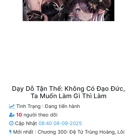
Free
Hậu Cung
Truyện Convert
Truyện Dịch
Truyện Nhập Môn
Truyện ngắn
Xa Lộ Dịch
Dạy Dỗ Tận Thế: Không Có Đạo Đức,
Ta Muốn Làm Gì Thì Làm
Cung Đấu
Tình Trạng :
Đang tiến hành
10
người theo dõi
Cạnh Kỹ
Cập Nhật
08:40 08-09-2025
Cổ Tiên Hiệp
Mới nhất :
Chương 300: Đệ Tứ Trùng Hoàng, Lôi