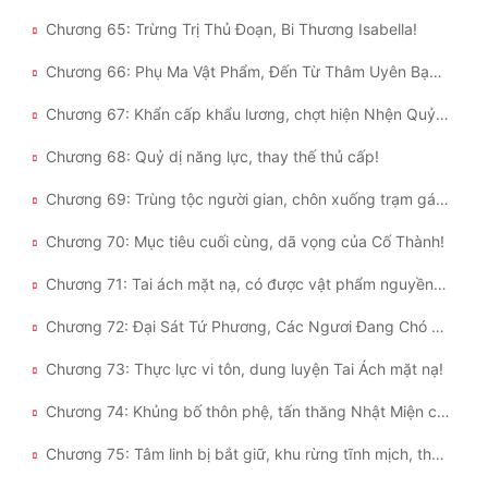
Chương 65: Trừng Trị Thủ Đoạn, Bi Thương Isabella!
Chương 66: Phụ Ma Vật Phẩm, Đến Từ Thâm Uyên Bạch Phú Mỹ!
Chương 67: Khẩn cấp khẩu lương, chợt hiện Nhện Quỷ Mặt Người!
Chương 68: Quỷ dị năng lực, thay thế thủ cấp!
Chương 69: Trùng tộc người gian, chôn xuống trạm gác ngầm!
Chương 70: Mục tiêu cuối cùng, dã vọng của Cố Thành!
Chương 71: Tai ách mặt nạ, có được vật phẩm nguyền rủa sinh mệnh!
Chương 72: Đại Sát Tứ Phương, Các Ngươi Đang Chó Sủa Cái Gì?
Chương 73: Thực lực vi tôn, dung luyện Tai Ách mặt nạ!
Chương 74: Khủng bố thôn phệ, tấn thăng Nhật Miện cảnh Tai Ách Kỵ Sĩ!
Chương 75: Tâm linh bị bắt giữ, khu rừng tĩnh mịch, thanh bình!