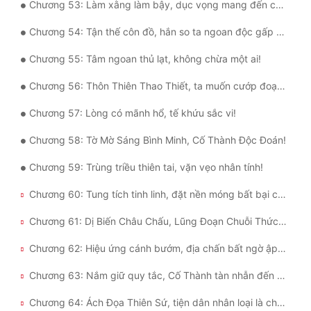
Chương 53: Làm xằng làm bậy, dục vọng mang đến chuyển biến!
Chương 54: Tận thế côn đồ, hắn so ta ngoan độc gấp trăm lần!
Chương 55: Tâm ngoan thủ lạt, không chừa một ai!
Chương 56: Thôn Thiên Thao Thiết, ta muốn cướp đoạt tất cả!
Chương 57: Lòng có mãnh hổ, tế khứu sắc vi!
Chương 58: Tờ Mờ Sáng Bình Minh, Cố Thành Độc Đoán!
Chương 59: Trùng triều thiên tai, vặn vẹo nhân tính!
Chương 60: Tung tích tinh linh, đặt nền móng bất bại cho Tờ Mờ Sáng!
Chương 61: Dị Biến Châu Chấu, Lũng Đoạn Chuỗi Thức Ăn Đầu!
Chương 62: Hiệu ứng cánh bướm, địa chấn bất ngờ ập đến!
Chương 63: Nắm giữ quy tắc, Cố Thành tàn nhẫn đến mức nào!
Chương 64: Ách Đọa Thiên Sứ, tiện dân nhân loại là chủ nhân của ta?!