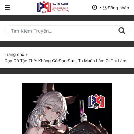
Đăng nhập
Trang
Chủ
Mới
Cập
Nhật
Trang chủ
»
(current)
Dạy Dỗ Tận Thế: Không Có Đạo Đức, Ta Muốn Làm Gì Thì Làm
BXH
Thể Loại
Tất Cả
Truyện Mới Ra
Hoàn Thành