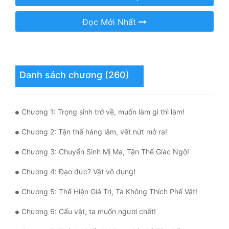
Mưu Mô
Đọc Mới Nhất
Mạt Thế
Mỹ Thực
Danh sách chương (260)
Ngôn Tình
Ngược
Chương 1: Trọng sinh trở về, muốn làm gì thì làm!
Nữ Cường
Chương 2: Tận thế hàng lâm, vết nứt mở ra!
Nữ Phụ
Chương 3: Chuyển Sinh Mị Ma, Tận Thế Giác Ngộ!
Phong Thủy - Tâm Linh
Chương 4: Đạo đức? Vật vô dụng!
Phương Tây
Chương 5: Thể Hiện Giá Trị, Ta Không Thích Phế Vật!
Phản Phái
Chương 6: Cẩu vật, ta muốn ngươi chết!
Quan Trường