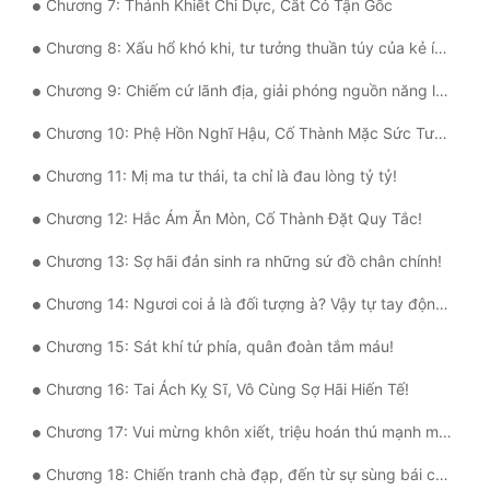
Chương 7: Thánh Khiết Chi Dực, Cắt Cỏ Tận Gốc
Quân Sự
Chương 8: Xấu hổ khó khi, tư tưởng thuần túy của kẻ ích kỷ!
Sảng Văn
Chương 9: Chiếm cứ lãnh địa, giải phóng nguồn năng lượng tiềm ẩn!
Sắc
Chương 10: Phệ Hồn Nghĩ Hậu, Cố Thành Mặc Sức Tưởng Tượng!
Sủng
Chương 11: Mị ma tư thái, ta chỉ là đau lòng tỷ tỷ!
Thanh Xuân
Chương 12: Hắc Ám Ăn Mòn, Cố Thành Đặt Quy Tắc!
Tiên Hiệp
Chương 13: Sợ hãi đản sinh ra những sứ đồ chân chính!
Tiểu Thuyết
Chương 14: Ngươi coi ả là đối tượng à? Vậy tự tay động thủ giết nàng đi!
Trinh Thám
Chương 15: Sát khí tứ phía, quân đoàn tắm máu!
Triều Đấu
Chương 16: Tai Ách Kỵ Sĩ, Vô Cùng Sợ Hãi Hiến Tế!
Trùng Sinh
Chương 17: Vui mừng khôn xiết, triệu hoán thú mạnh mẽ dị thường!
Trọng Sinh
Chương 18: Chiến tranh chà đạp, đến từ sự sùng bái của Bùi Du!