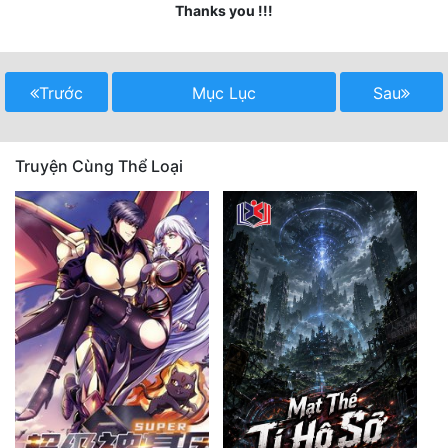
Thanks you !!!
Quân Sự
Sảng Văn
Trước
Mục Lục
Sau
Sắc
Sủng
Truyện Cùng Thể Loại
Thanh Xuân
Tiên Hiệp
Tiểu Thuyết
Trinh Thám
Triều Đấu
Trùng Sinh
Trọng Sinh