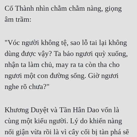
Cổ Đại
Cố Thành nhìn chằm chằm nàng, giọng
Du Hí
âm trầm:
Dã Sử
Dị Giới
"Vóc người không tệ, sao lỗ tai lại không
dùng được vậy? Ta bảo ngươi quỳ xuống,
Dị Năng
nhận ta làm chủ, may ra ta còn tha cho
Gia Đấu
ngươi một con đường sống. Giờ ngươi
Góc Nhìn Nam
nghe rõ chưa?"
Góc Nhìn Nữ
Huyền Huyễn
Khương Duyệt và Tần Hân Dao vốn là
Huyền Nghi
cùng một kiểu người. Lý do khiến nàng
Huyền Ảo
nổi giận vừa rồi là vì cây cối bị tàn phá sẽ