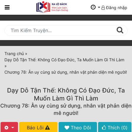
Đăng nhập
Trang
Chủ
Mới
Cập
Nhật
Trang chủ
»
(current)
Dạy Dỗ Tận Thế: Không Có Đạo Đức, Ta Muốn Làm Gì Thì Làm
BXH
»
Chương 78: Ân uy cùng sử dụng, nhân vật phản diện mê người!
Thể Loại
Dạy Dỗ Tận Thế: Không Có Đạo Đức, Ta
Tất Cả
Muốn Làm Gì Thì Làm
Chương 78: Ân uy cùng sử dụng, nhân vật phản diện
Truyện Mới Ra
mê người!
Hoàn Thành
Báo Lỗi
Theo Dõi
Thích (
0
)