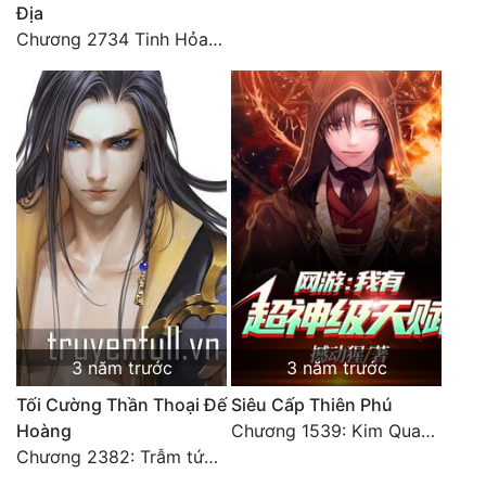
Địa
Đô Thị
Chương 2734 Tinh Hỏa (Đại kết cục) (2)
Đông Phương
Đông Phương Huyền Huyễn
Đồng Nhân
Cẩu Đạo Trường Sinh
Ngự Thú
Truyện Nam
Truyện Nữ
3 năm trước
3 năm trước
Vô Địch Lưu
Tối Cường Thần Thoại Đế
Siêu Cấp Thiên Phú
Hoàng
Chương 1539: Kim Quang Kiếm Tôn
Xây Dựng Thế Lực
Chương 2382: Trẫm tức hết thảy (*Đại Kết Cục) (2)
Đam Mỹ