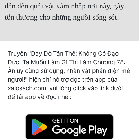
Hài Hước
dẫn đến quái vật xâm nhập nơi này, gây
Hệ Thống
tổn thương cho những người sống sót.
Học Đường
Khoa Huyễn
Khoa Huyễn Không Gian
Truyện "Dạy Dỗ Tận Thế: Không Có Đạo
Đức, Ta Muốn Làm Gì Thì Làm Chương 78:
Kinh Dị
Ân uy cùng sử dụng, nhân vật phản diện mê
Kiếm Hiệp
người!" hiện chỉ hỗ trợ đọc trên app của
xalosach.com, vui lòng click vào link dưới
Kỳ Huyễn
để tải app về đọc nhé :
Kỳ Ảo
Linh Dị
Làm Giàu
Lịch Sử