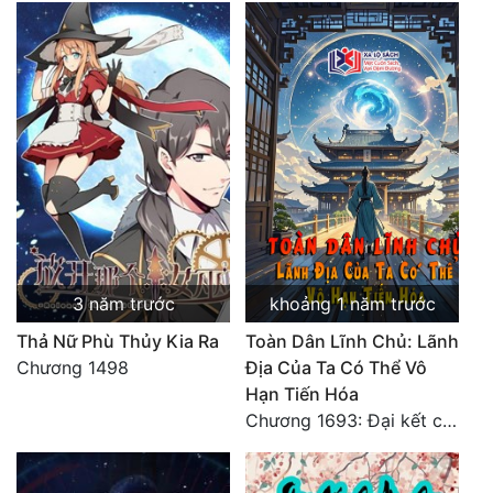
Đẹp
Đẹp Hiệp
Tính Cách Nhân Vật :
Cơ Trí
Sát Phạt Quyết Đoán
Vô Sỉ
3 năm trước
khoảng 1 năm trước
Điềm Đạm
Thả Nữ Phù Thủy Kia Ra
Toàn Dân Lĩnh Chủ: Lãnh
Chương 1498
Địa Của Ta Có Thể Vô
Hạn Tiến Hóa
Chương 1693: Đại kết cục