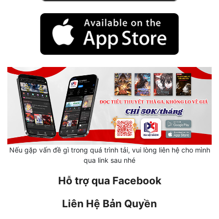
Mưu Mô
Mạt Thế
Mỹ Thực
Ngôn Tình
Ngược
Nữ Cường
Nữ Phụ
Nếu gặp vấn đề gì trong quá trình tải, vui lòng liên hệ cho mình
Phong Thủy - Tâm Linh
qua link sau nhé
Phương Tây
Hỗ trợ qua Facebook
Phản Phái
Liên Hệ Bản Quyền
Quan Trường