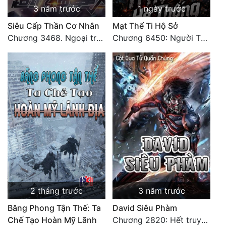
3 năm trước
1 ngày trước
Tu Chân
Siêu Cấp Thần Cơ Nhân
Mạt Thế Ti Hộ Sở
Tu Tiên
Chương 3468. Ngoại truyện 2: Vũ trụ của ta ở đó (2)
Chương 6450: Người Thái Diễn Sơn Tuyệt Không Khuất Phục
Tội Phạm
Vô Địch
Võ Hiệp
Võng Du
Xuyên Không
Xuyên Nhanh
Xuyên Sách
2 tháng trước
3 năm trước
Xuyên Thư
Băng Phong Tận Thế: Ta
David Siêu Phàm
Điền Văn
Chế Tạo Hoàn Mỹ Lãnh
Chương 2820: Hết truyện (3)