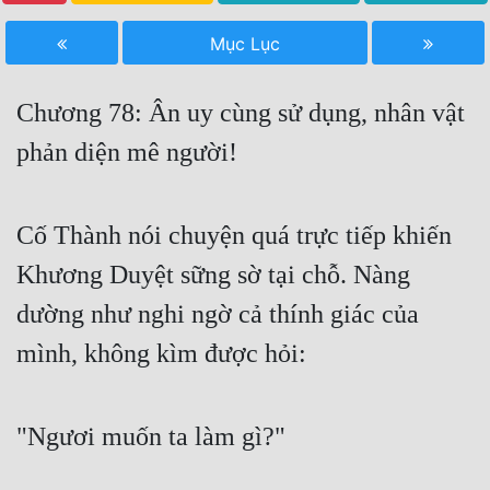
Free
Mục Lục
Hậu Cung
Chương 78: Ân uy cùng sử dụng, nhân vật
Truyện Convert
phản diện mê người!
Truyện Dịch
Truyện Nhập Môn
Cố Thành nói chuyện quá trực tiếp khiến
Truyện ngắn
Khương Duyệt sững sờ tại chỗ. Nàng
Xa Lộ Dịch
dường như nghi ngờ cả thính giác của
mình, không kìm được hỏi:
Cung Đấu
Cạnh Kỹ
"Ngươi muốn ta làm gì?"
Cổ Tiên Hiệp