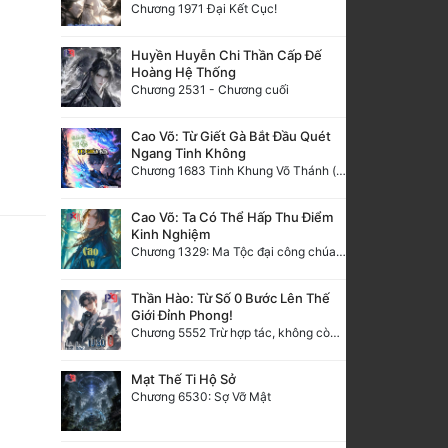
Chương 1971 Đại Kết Cục!
Huyền Huyễn Chi Thần Cấp Đế
Hoàng Hệ Thống
Chương 2531 - Chương cuối
Cao Võ: Từ Giết Gà Bắt Đầu Quét
Ngang Tinh Không
Chương 1683 Tinh Khung Võ Thánh (Hết)
Cao Võ: Ta Có Thể Hấp Thu Điểm
Kinh Nghiệm
Chương 1329: Ma Tộc đại công chúa Thương Nguyệt
Thần Hào: Từ Số 0 Bước Lên Thế
Giới Đỉnh Phong!
Chương 5552 Trừ hợp tác, không còn cách nào khác!
Mạt Thế Ti Hộ Sở
Chương 6530: Sợ Vỡ Mật