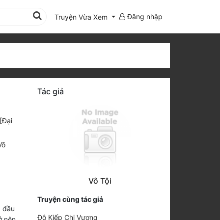
Đăng nhập
Truyện Vừa Xem
Tác giả
[Đại
Võ
Vô Tội
Truyện cùng tác giả
, đầu
Độ Kiếp Chi Vương
ở nên