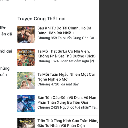
Truyện Cùng Thể Loại
liên
Sau Khi Tự Do Tài Chính, Họ Đã
Dâng Hiến Rất Nhiều
Diện đã
Chương 958 Ta Muốn Cùng Các Cô Vĩnh Viễn Ở Bên Nhau (2) Hết
hời đại
Ta Mở Thật Sự Là Cô Nhi Viện,
Không Phải Sát Thủ Đường (Dịch)
.
Chương 1624 Hoàn tất cảm nghĩ (2)
 hùng
Ta Mỗi Tuần Ngẫu Nhiên Một Cái
 của
Nghề Nghiệp Mới
Chương 4720: da mặt dày
Bản Tôn Cẩu Đến Vô Địch, Vô Hạn
Phân Thân Xưng Bá Tiên Giới
Chương 2429 Ngươi có tuệ nhãn? Ta có...
Trấn Thủ Tàng Kinh Các Trăm Năm,
Đầu Tư Nhân Vật Phản Diện