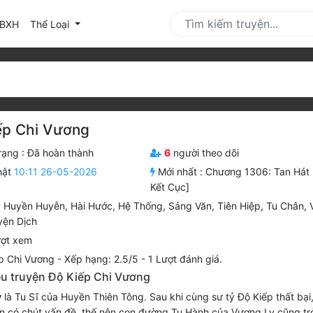
urrent)
BXH
Thể Loại
ếp Chi Vương
rạng :
Đã hoàn thành
6
người theo dõi
hật
10:11 26-05-2026
Mới nhất :
Chương 1306: Tan Hát 
Kết Cục]
,
Huyền Huyễn
,
Hài Hước
,
Hệ Thống
,
Sảng Văn
,
Tiên Hiệp
,
Tu Chân
,
yện Dịch
ợt xem
p Chi Vương
-
Xếp hạng:
2.5
/
5
-
1
Lượt đánh giá.
iệu truyện Độ Kiếp Chi Vương
y
là Tu Sĩ của Huyền Thiên Tông. Sau khi cùng sư tỷ Độ Kiếp thất bại
ền có chút vấn đề, thế nên con đường Tu Hành của Vương Ly cũng tr