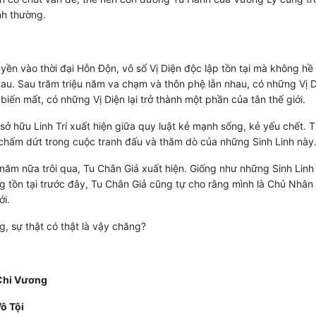
nh thường.
yền vào thời đại Hỗn Độn, vô số Vị Diện độc lập tồn tại mà không hề 
hau. Sau trăm triệu năm va chạm và thôn phệ lẫn nhau, có những Vị 
 biến mất, có những Vị Diện lại trở thành một phần của tân thế giới.
 sở hữu Linh Trí xuất hiện giữa quy luật kẻ mạnh sống, kẻ yếu chết. T
hấm dứt trong cuộc tranh đấu và thăm dò của những Sinh Linh này
 năm nữa trôi qua, Tu Chân Giả xuất hiện. Giống như những Sinh Linh
 tồn tại trước đây, Tu Chân Giả cũng tự cho rằng mình là Chủ Nhân
ới.
, sự thật có thật là vậy chăng?
Chi Vương
Vô Tội