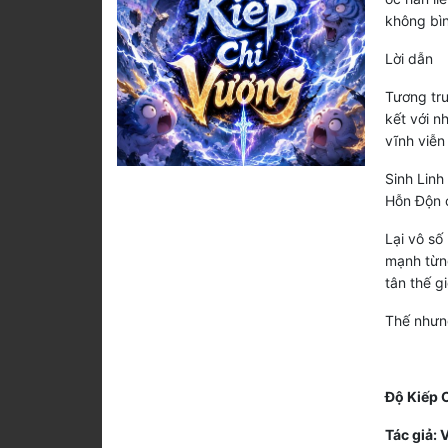
không bì
Lời dẫn
Tương tru
kết với n
vĩnh viễn
Sinh Linh
Hỗn Độn c
Lại vô số
mạnh từng
tân thế gi
Thế nhưng
Độ Kiếp 
Tác giả: 