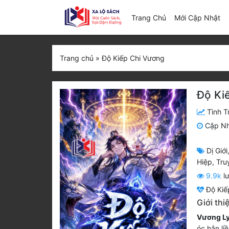
(c
Trang Chủ
Mới Cập Nhật
Trang chủ
»
Độ Kiếp Chi Vương
Độ Ki
Tình T
Cập N
Dị Giới
Hiệp
,
Tru
9.9k
lư
Độ Kiế
Giới th
Vương L
óc hắn li