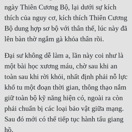
ngày Thiên Cương Bộ, lại dưới sự kích 
Quân Sự
thích của nguy cơ, kích thích Thiên Cương 
Sảng Văn
Bộ dung hợp sơ bộ với thân thể, lúc này đã 
Sắc
Sủng
Đại sư không dễ làm a, lần này coi như là 
Thanh Xuân
một bài học xương máu, chờ sau khi an 
Tiên Hiệp
toàn sau khi rời khỏi, nhất định phải nỗ lực 
Tiểu Thuyết
khổ tu một đoạn thời gian, thông thạo nắm 
Trinh Thám
giữ toàn bộ kỹ năng hiện có, ngoài ra còn 
Triều Đấu
phải chuẩn bị các loại bảo vật giữa mạng. 
Trùng Sinh
Sau đó mới có thể tiếp tục hành tẩu giang 
Trọng Sinh