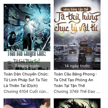
7 tháng trước
14 ngày trước
Toàn Dân Chuyển Chức:
Toàn Cầu Băng Phong :
Tử Linh Pháp Sư! Ta Tức
Ta Chế Tạo Phòng An
Là Thiên Tai (Dịch)
Toàn Tại Tận Thế
Chương 6104 Cuối cùng (HẾT)
Chương 3749 Thế Đao xuất kích