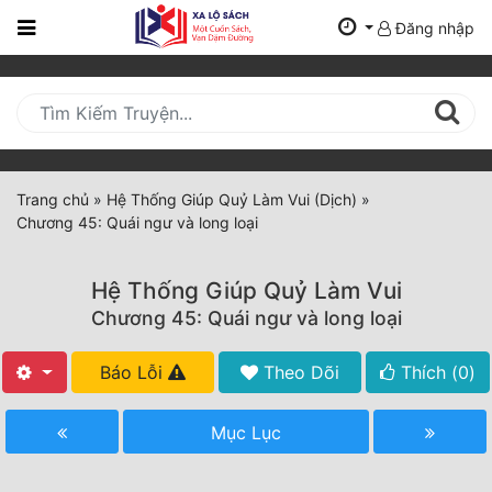
Đăng nhập
Trang
Chủ
Mới
Cập
Nhật
Trang chủ
»
Hệ Thống Giúp Quỷ Làm Vui (Dịch)
»
(current)
Chương 45: Quái ngư và long loại
BXH
Thể Loại
Hệ Thống Giúp Quỷ Làm Vui
Chương 45: Quái ngư và long loại
Tất Cả
Báo Lỗi
Theo Dõi
Thích (
0
)
Truyện Mới Ra
Mục Lục
Hoàn Thành