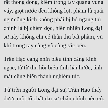
rất thong dong, kiếm trong tay quang vung 
Đẹp
vẩy, giọt nước đều không lọt, phàm là quái 
ngư công kích không phải bị bổ ngang thì 
Đẹp Hiệp
chính là bị chém dọc, hiển nhiên Long đại 
Tính Cách Nhân Vật :
sư này không chỉ có thân thủ bất phàm, vũ 
Cơ Trí
Sát Phạt Quyết Đoán
Trần Hạo càng nhìn biểu tình càng kinh 
Vô Sỉ
ngạc, từ từ thu hồi biểu tình hài hước, ánh 
Điềm Đạm
Từ trên người Long đại sư, Trần Hạo thấy 