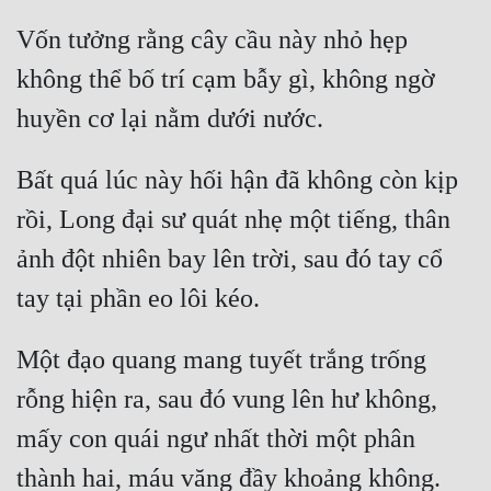
Cổ Đại
Vốn tưởng rằng cây cầu này nhỏ hẹp 
Du Hí
không thể bố trí cạm bẫy gì, không ngờ 
Dã Sử
Dị Giới
Bất quá lúc này hối hận đã không còn kịp 
Dị Năng
rồi, Long đại sư quát nhẹ một tiếng, thân 
Gia Đấu
ảnh đột nhiên bay lên trời, sau đó tay cổ 
Góc Nhìn Nam
Góc Nhìn Nữ
Một đạo quang mang tuyết trắng trống 
Huyền Huyễn
rỗng hiện ra, sau đó vung lên hư không, 
Huyền Nghi
mấy con quái ngư nhất thời một phân 
Huyền Ảo