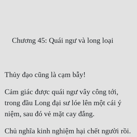
Free
Hậu Cung
Truyện Convert
Truyện Dịch
Truyện Nhập Môn
Truyện ngắn
Xa Lộ Dịch
Cảm giác được quái ngư vây công tới, 
trong đầu Long đại sư lóe lên một cái ý 
Cung Đấu
Cạnh Kỹ
Cổ Tiên Hiệp