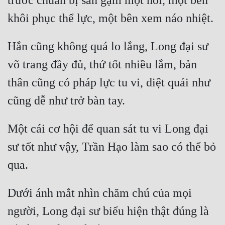
trước chuẩn bị sẵn gặm một hồi, một bên 
Đô Thị
Đông Phương
Hắn cũng không quá lo lắng, Long đại sư 
Đông Phương Huyền Huyễn
võ trang đầy đủ, thứ tốt nhiều lắm, bản 
Đồng Nhân
thân cũng có pháp lực tu vi, diệt quái như 
Cẩu Đạo Trường Sinh
Ngự Thú
Một cái cơ hội để quan sát tu vi Long đại 
Truyện Nam
sư tốt như vậy, Trần Hạo làm sao có thể bỏ 
Truyện Nữ
Vô Địch Lưu
Dưới ánh mắt nhìn chăm chú của mọi 
Xây Dựng Thế Lực
người, Long đại sư biểu hiện thật đúng là 
Đam Mỹ