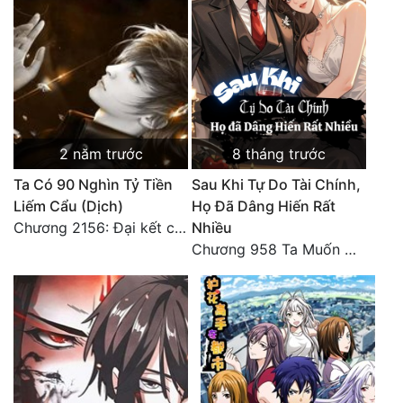
2 năm trước
8 tháng trước
Ta Có 90 Nghìn Tỷ Tiền
Sau Khi Tự Do Tài Chính,
Liếm Cẩu (Dịch)
Họ Đã Dâng Hiến Rất
Chương 2156: Đại kết cục!!!
Nhiều
Chương 958 Ta Muốn Cùng Các Cô Vĩnh Viễn Ở Bên Nhau (2) Hết