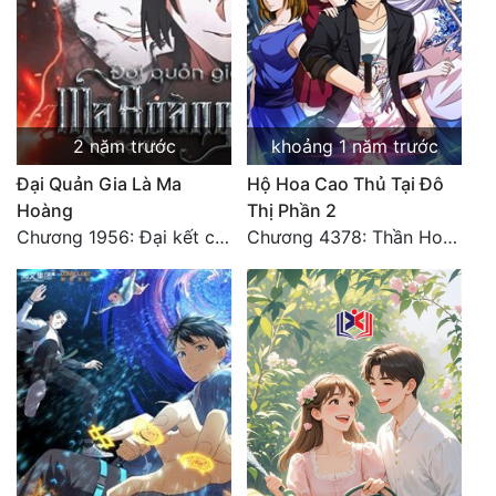
2 năm trước
khoảng 1 năm trước
Đại Quản Gia Là Ma
Hộ Hoa Cao Thủ Tại Đô
Hoàng
Thị Phần 2
Chương 1956: Đại kết cục
Chương 4378: Thần Hoàng Hạ Thiên (Đại kết cục) (03)