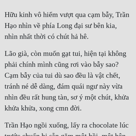
Tu Chân
Hữu kinh vô hiểm vượt qua cạm bẫy, Trần 
Tu Tiên
Hạo nhìn về phía Long đại sư bên kia, 
Tội Phạm
Vô Địch
Lão già, còn muốn gạt tui, hiện tại không 
Võ Hiệp
phải chính mình cũng rơi vào bẫy sao? 
Võng Du
Cạm bẫy của tui dù sao đều là vật chết, 
Xuyên Không
tránh né dễ dàng, đám quái ngư này vừa 
Xuyên Nhanh
nhìn đều rất hung tàn, sơ ý một chút, khửa 
Xuyên Sách
Xuyên Thư
Trần Hạo ngồi xuống, lấy ra chocolate lúc 
Điền Văn