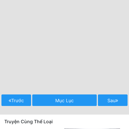
Trước
Mục Lục
Sau
Truyện Cùng Thể Loại