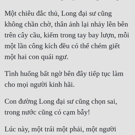
Hài Hước
Một chiêu đắc thủ, Long đại sư cũng 
Hệ Thống
không chần chờ, thân ảnh lại nhảy lên bên 
Học Đường
trên cây cầu, kiếm trong tay bay lượn, mỗi 
Khoa Huyễn
một lần công kích đều có thể chém giết 
Khoa Huyễn Không Gian
Kinh Dị
Tình huống bất ngờ bên đây tiếp tục làm 
Kiếm Hiệp
Kỳ Huyễn
Kỳ Ảo
Con đường Long đại sư cũng chọn sai, 
Linh Dị
Làm Giàu
Lúc này, một trái một phải, một người 
Lịch Sử