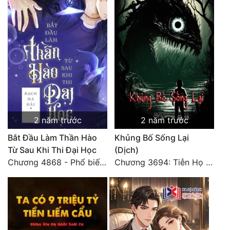
2 năm trước
2 năm trước
Bắt Đầu Làm Thần Hào
Khủng Bố Sống Lại
Từ Sau Khi Thi Đại Học
(Dịch)
Chương 4868 - Phổ biến Hạ Quốc tệ!
Chương 3694: Tiễn Họ Đoạn Đường Cuối - Hoàn