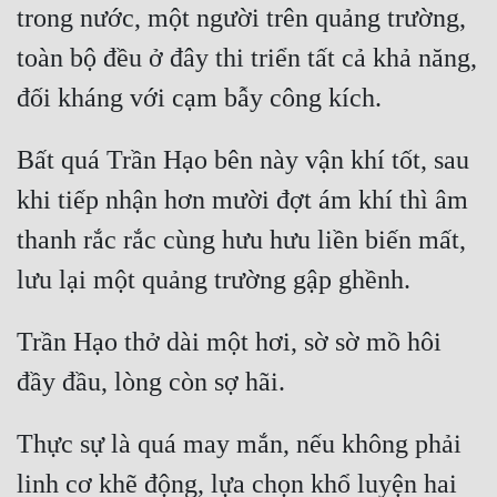
trong nước, một người trên quảng trường, 
Mưu Mô
toàn bộ đều ở đây thi triển tất cả khả năng, 
Mạt Thế
Mỹ Thực
Bất quá Trần Hạo bên này vận khí tốt, sau 
Ngôn Tình
khi tiếp nhận hơn mười đợt ám khí thì âm 
Ngược
thanh rắc rắc cùng hưu hưu liền biến mất, 
Nữ Cường
Nữ Phụ
Trần Hạo thở dài một hơi, sờ sờ mồ hôi 
Phong Thủy - Tâm Linh
Phương Tây
Thực sự là quá may mắn, nếu không phải 
Phản Phái
linh cơ khẽ động, lựa chọn khổ luyện hai 
Quan Trường