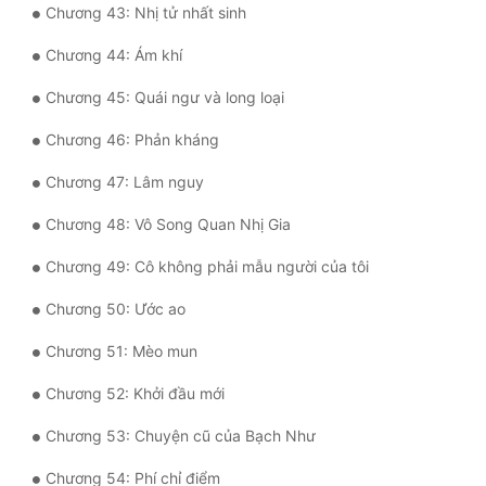
Chương 43: Nhị tử nhất sinh
Đô Thị
Chương 44: Ám khí
Đông Phương
Chương 45: Quái ngư và long loại
Đông Phương Huyền Huyễn
Chương 46: Phản kháng
Đồng Nhân
Chương 47: Lâm nguy
Chương 48: Vô Song Quan Nhị Gia
Cẩu Đạo Trường Sinh
Chương 49: Cô không phải mẫu người của tôi
Ngự Thú
Chương 50: Ước ao
Truyện Nam
Chương 51: Mèo mun
Truyện Nữ
Chương 52: Khởi đầu mới
Vô Địch Lưu
Chương 53: Chuyện cũ của Bạch Như
Xây Dựng Thế Lực
Chương 54: Phí chỉ điểm
Đam Mỹ