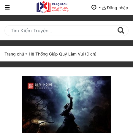
Đăng nhập
Trang
Chủ
Mới
Cập
Nhật
Trang chủ
»
Hệ Thống Giúp Quỷ Làm Vui (Dịch)
(current)
BXH
Thể Loại
Tất Cả
Truyện Mới Ra
Hoàn Thành