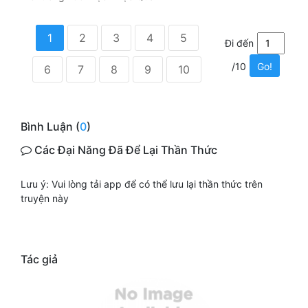
1
2
3
4
5
Đi đến
/10
Go!
6
7
8
9
10
Bình Luận (
0
)
Các Đại Năng Đã Để Lại Thần Thức
Lưu ý: Vui lòng tải app để có thể lưu lại thần thức trên
truyện này
Tác giả