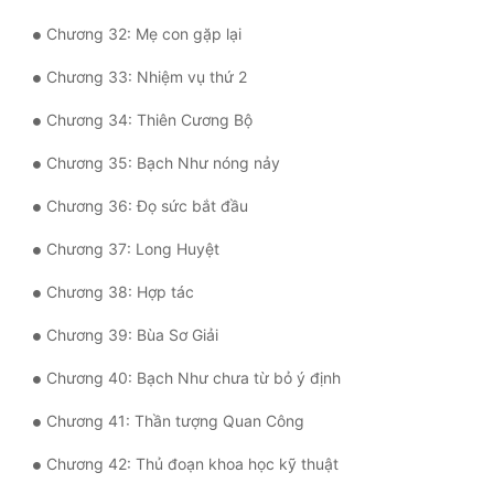
Tu Chân
Chương 32: Mẹ con gặp lại
Tu Tiên
Chương 33: Nhiệm vụ thứ 2
Tội Phạm
Chương 34: Thiên Cương Bộ
Vô Địch
Chương 35: Bạch Như nóng nảy
Võ Hiệp
Chương 36: Đọ sức bắt đầu
Võng Du
Chương 37: Long Huyệt
Xuyên Không
Chương 38: Hợp tác
Xuyên Nhanh
Chương 39: Bùa Sơ Giải
Xuyên Sách
Chương 40: Bạch Như chưa từ bỏ ý định
Chương 41: Thần tượng Quan Công
Xuyên Thư
Chương 42: Thủ đoạn khoa học kỹ thuật
Điền Văn