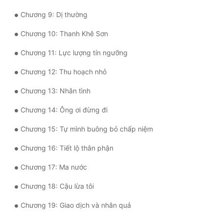
Chương 9: Dị thường
Mưu Mô
Chương 10: Thanh Khê Sơn
Mạt Thế
Chương 11: Lực lượng tín ngưỡng
Mỹ Thực
Chương 12: Thu hoạch nhỏ
Ngôn Tình
Chương 13: Nhân tình
Ngược
Chương 14: Ông ơi đừng đi
Nữ Cường
Chương 15: Tự mình buông bỏ chấp niệm
Nữ Phụ
Chương 16: Tiết lộ thân phận
Phong Thủy - Tâm Linh
Chương 17: Ma nước
Phương Tây
Chương 18: Cậu lừa tôi
Phản Phái
Chương 19: Giao dịch và nhân quả
Quan Trường