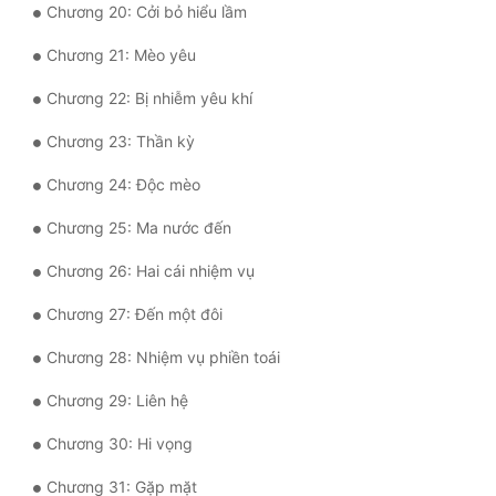
Chương 20: Cởi bỏ hiểu lầm
Quân Sự
Chương 21: Mèo yêu
Sảng Văn
Chương 22: Bị nhiễm yêu khí
Sắc
Chương 23: Thần kỳ
Sủng
Chương 24: Độc mèo
Thanh Xuân
Chương 25: Ma nước đến
Tiên Hiệp
Chương 26: Hai cái nhiệm vụ
Tiểu Thuyết
Chương 27: Đến một đôi
Trinh Thám
Chương 28: Nhiệm vụ phiền toái
Triều Đấu
Chương 29: Liên hệ
Trùng Sinh
Chương 30: Hi vọng
Trọng Sinh
Chương 31: Gặp mặt