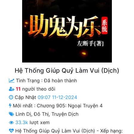
Free
Hậu Cung
Truyện Convert
Truyện Dịch
Truyện Nhập Môn
Truyện ngắn
Hệ Thống Giúp Quỷ Làm Vui (Dịch)
Tình Trạng :
Đã hoàn thành
Xa Lộ Dịch
11
người theo dõi
Cập Nhật
09:07 11-12-2024
Cung Đấu
Mới nhất :
Chương 905: Ngoại Truyện 4
Linh Dị
,
Đô Thị
,
Truyện Dịch
Cạnh Kỹ
33.3k
lượt xem
Cổ Tiên Hiệp
Hệ Thống Giúp Quỷ Làm Vui (Dịch)
-
Xếp hạng: