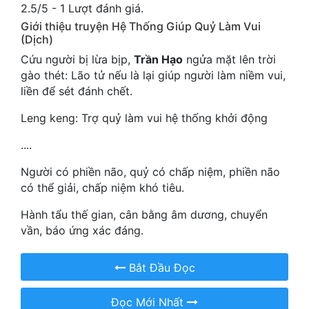
2.5
/
5
-
1
Lượt đánh giá.
Cổ Đại
Giới thiệu truyện Hệ Thống Giúp Quỷ Làm Vui
Du Hí
(Dịch)
Cứu người bị lừa bịp,
Trần Hạo
ngửa mặt lên trời
Dã Sử
gào thét: Lão tử nếu là lại giúp người làm niềm vui,
liền để sét đánh chết.
Dị Giới
Leng keng: Trợ quỷ làm vui hệ thống khởi động
Dị Năng
....
Gia Đấu
Người có phiền não, quỷ có chấp niệm, phiền não
Góc Nhìn Nam
có thể giải, chấp niệm khó tiêu.
Góc Nhìn Nữ
Hành tẩu thế gian, cân bằng âm dương, chuyển
vần, báo ứng xác đáng.
Huyền Huyễn
Huyền Nghi
Bắt Đầu Đọc
Huyền Ảo
Đọc Mới Nhất