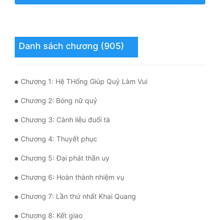
Hài Hước
Hệ Thống
Học Đường
Danh sách chương (905)
Khoa Huyễn
Chương 1: Hệ THống Giúp Quỷ Làm Vui
Khoa Huyễn Không Gian
Chương 2: Bóng nữ quỷ
Kinh Dị
Chương 3: Cành liễu đuổi tà
Kiếm Hiệp
Chương 4: Thuyết phục
Kỳ Huyễn
Chương 5: Đại phát thần uy
Kỳ Ảo
Chương 6: Hoàn thành nhiệm vụ
Linh Dị
Chương 7: Lần thứ nhất Khai Quang
Làm Giàu
Chương 8: Kết giao
Lịch Sử