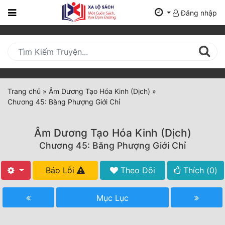
Đăng nhập
Trang
Chủ
Mới
Cập
Nhật
Trang chủ
»
Âm Dương Tạo Hóa Kinh (Dịch)
»
(current)
Chương 45: Băng Phượng Giới Chỉ
BXH
Thể Loại
Âm Dương Tạo Hóa Kinh (Dịch)
Chương 45: Băng Phượng Giới Chỉ
Tất Cả
Báo Lỗi
Theo Dõi
Thích (
0
)
Truyện Mới Ra
Mục Lục
Hoàn Thành