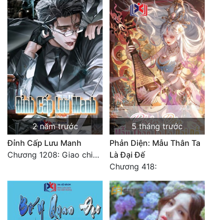
2 năm trước
5 tháng trước
Đỉnh Cấp Lưu Manh
Phản Diện: Mẫu Thân Ta
Chương 1208: Giao chiến cùng tiên nữ
Là Đại Đế
Chương 418: