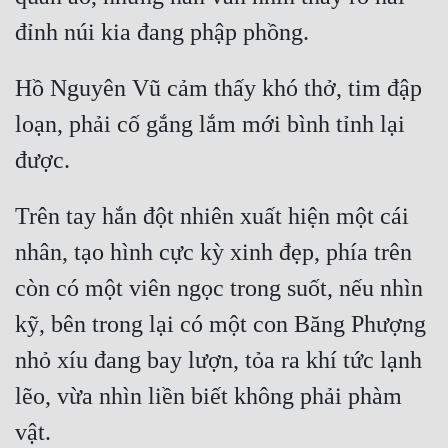
Tu Chân
Tu Tiên
Hồ Nguyên Vũ cảm thấy khó thở, tim đập 
Tội Phạm
loạn, phải cố gắng lắm mới bình tỉnh lại 
Vô Địch
Võ Hiệp
Trên tay hắn đột nhiên xuất hiện một cái 
Võng Du
nhân, tạo hình cực kỳ xinh đẹp, phía trên 
Xuyên Không
còn có một viên ngọc trong suốt, nếu nhìn 
Xuyên Nhanh
kỹ, bên trong lại có một con Băng Phượng 
Xuyên Sách
nhỏ xíu đang bay lượn, tỏa ra khí tức lạnh 
Xuyên Thư
lẽo, vừa nhìn liền biết không phải phàm 
Điền Văn