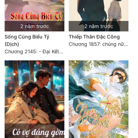
2 năm trước
2 năm trước
Sống Cùng Biểu Tỷ
Thiếp Thân Đặc Công
(Dịch)
Chương 1857: chúng nữ đắc ý tụ tập: sống hay chết
Chương 2145: - Đại Kết Cục (2)