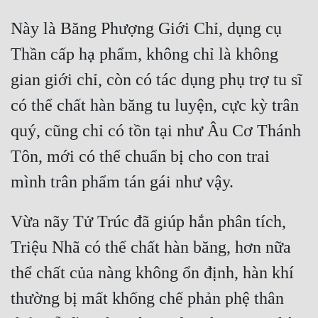
Đô Thị
Này là Băng Phượng Giới Chỉ, dụng cụ 
Đông Phương
Thần cấp hạ phẩm, không chỉ là không 
Đông Phương Huyền Huyễn
gian giới chỉ, còn có tác dụng phụ trợ tu sĩ 
Đồng Nhân
có thể chất hàn băng tu luyện, cực kỳ trân 
quý, cũng chỉ có tồn tại như Âu Cơ Thánh 
Cẩu Đạo Trường Sinh
Tôn, mới có thể chuẩn bị cho con trai 
Ngự Thú
Truyện Nam
Vừa nãy Tử Trúc đã giúp hắn phân tích, 
Truyện Nữ
Triệu Nhã có thể chất hàn băng, hơn nữa 
Vô Địch Lưu
thể chất của nàng không ổn định, hàn khí 
Xây Dựng Thế Lực
thường bị mất khống chế phản phệ thân 
Đam Mỹ