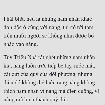
Hài Hước
Hệ Thống
Phải biết, nếu là những nam nhân khác 
Học Đường
đơn độc ở cùng với nàng, thì có tới tám 
Khoa Huyễn
trên mười người sẽ không nhịn được bổ 
Khoa Huyễn Không Gian
Kinh Dị
Tuy Triệu Nhã rất ghét những nam nhân 
Kiếm Hiệp
kia, nàng luôn trực tiếp bẻ tay, móc mắt, 
Kỳ Huyễn
cắt đứt của quý của đối phương, nhưng 
Kỳ Ảo
điều đó không thể hiện rằng nàng không 
Linh Dị
thích nam nhân vì nàng mà điên cuồng, vì 
Làm Giàu
Lịch Sử