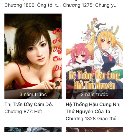
Chương 1800: Ông tới từ đâu thế
Chương 1275: Chung yên (Hết)
3 năm trước
2 năm trước
Thị Trấn Đầy Cám Dỗ.
Hệ Thống Hậu Cung Nhị
Chương 877: Hết
Thứ Nguyên Của Ta
Chương 1328 Giao thủ với Hung Thú