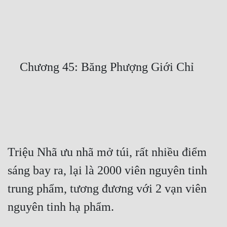
Free
Hậu Cung
Truyện Convert
Truyện Dịch
Truyện Nhập Môn
Truyện ngắn
Xa Lộ Dịch
Triệu Nhã ưu nhã mở túi, rất nhiều điểm 
sáng bay ra, lại là 2000 viên nguyên tinh 
Cung Đấu
trung phẩm, tương đương với 2 vạn viên 
Cạnh Kỹ
Cổ Tiên Hiệp