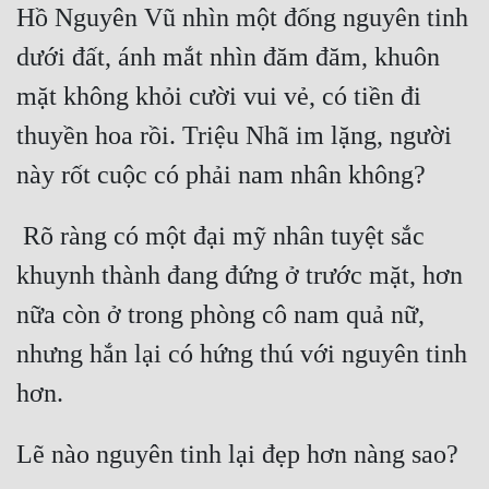
Hồ Nguyên Vũ nhìn một đống nguyên tinh 
Cổ Đại
dưới đất, ánh mắt nhìn đăm đăm, khuôn 
Du Hí
mặt không khỏi cười vui vẻ, có tiền đi 
Dã Sử
thuyền hoa rồi. Triệu Nhã im lặng, người 
Dị Giới
Dị Năng
 Rõ ràng có một đại mỹ nhân tuyệt sắc 
Gia Đấu
khuynh thành đang đứng ở trước mặt, hơn 
Góc Nhìn Nam
nữa còn ở trong phòng cô nam quả nữ, 
Góc Nhìn Nữ
nhưng hắn lại có hứng thú với nguyên tinh 
Huyền Huyễn
Huyền Nghi
Huyền Ảo