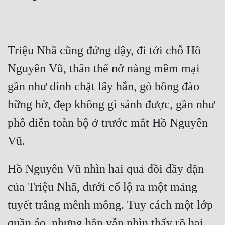
Quân Sự
Sảng Văn
Triệu Nhã cũng đứng dậy, đi tới chỗ Hồ 
Sắc
Nguyên Vũ, thân thể nở nàng mềm mại 
Sủng
gần như dính chặt lấy hắn, gò bồng đào 
Thanh Xuân
hững hờ, đẹp không gì sánh được, gần như 
Tiên Hiệp
phô diễn toàn bộ ở trước mắt Hồ Nguyên 
Tiểu Thuyết
Trinh Thám
Hồ Nguyên Vũ nhìn hai quả đồi đầy đặn 
Triều Đấu
của Triệu Nhã, dưới cổ lộ ra một mảng 
Trùng Sinh
tuyết trắng mênh mông. Tuy cách một lớp 
Trọng Sinh
quần áo, nhưng hắn vẫn nhìn thấy rõ hai 