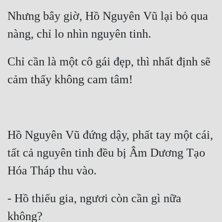
Nhưng bây giờ, Hồ Nguyên Vũ lại bỏ qua 
Mưu Mô
Mạt Thế
Mỹ Thực
Chỉ cần là một cô gái đẹp, thì nhất định sẽ 
Ngôn Tình
Ngược
Nữ Cường
Hồ Nguyên Vũ đứng dậy, phất tay một cái, 
Nữ Phụ
tất cả nguyên tinh đều bị Âm Dương Tạo 
Phong Thủy - Tâm Linh
Phương Tây
- Hồ thiếu gia, ngươi còn cần gì nữa 
Phản Phái
Quan Trường