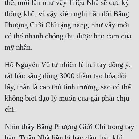
thể, mỗi lần như vậy Triệu Nhã sẽ cực kỳ 
Đẹp
thống khổ, vì vậy kiến nghị hắn đổi Băng 
Phượng Giới Chỉ tặng nàng, như vậy mới 
Đẹp Hiệp
có thể nhanh chóng thu được hảo cảm của 
Tính Cách Nhân Vật :
Cơ Trí
Hồ Nguyên Vũ tự nhiên là hai tay đồng ý, 
Sát Phạt Quyết Đoán
rất hào sảng dùng 3000 điểm tạo hóa đổi 
Vô Sỉ
lấy, thân là cao thủ tình trường, sao có thể 
Điềm Đạm
không biết đạo lý muốn cua gái phải chịu 
Nhìn thấy Băng Phượng Giới Chỉ trong tay 
hắn, Triệu Nhã liền bị hấp dẫn, hàn khí 