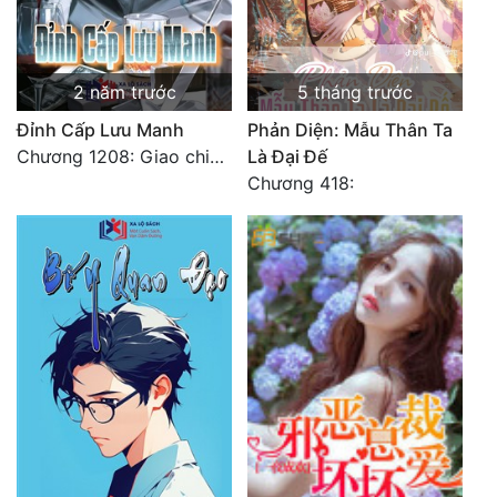
Đẹp
Đẹp Hiệp
2 năm trước
5 tháng trước
Đỉnh Cấp Lưu Manh
Phản Diện: Mẫu Thân Ta
Tính Cách Nhân Vật :
Chương 1208: Giao chiến cùng tiên nữ
Là Đại Đế
Chương 418:
Cơ Trí
Sát Phạt Quyết Đoán
Vô Sỉ
Điềm Đạm