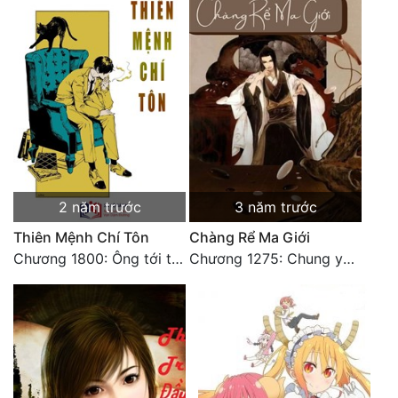
Tu Chân
Tu Tiên
Tội Phạm
Vô Địch
Võ Hiệp
Võng Du
2 năm trước
3 năm trước
Xuyên Không
Thiên Mệnh Chí Tôn
Chàng Rể Ma Giới
Chương 1800: Ông tới từ đâu thế
Chương 1275: Chung yên (Hết)
Xuyên Nhanh
Xuyên Sách
Xuyên Thư
Điền Văn