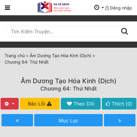
Đăng nhập
Trang
Chủ
Mới
Cập
Nhật
Trang chủ
»
Âm Dương Tạo Hóa Kinh (Dịch)
»
(current)
Chương 64: Thứ Nhất
BXH
Thể Loại
Âm Dương Tạo Hóa Kinh (Dịch)
Chương 64: Thứ Nhất
Tất Cả
Báo Lỗi
Theo Dõi
Thích (
0
)
Truyện Mới Ra
Mục Lục
Hoàn Thành