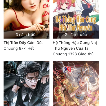
Đô Thị
Đông Phương
Đông Phương Huyền Huyễn
Đồng Nhân
3 năm trước
2 năm trước
Thị Trấn Đầy Cám Dỗ.
Hệ Thống Hậu Cung Nhị
Chương 877: Hết
Thứ Nguyên Của Ta
Cẩu Đạo Trường Sinh
Chương 1328 Giao thủ với Hung Thú
Ngự Thú
Truyện Nam
Truyện Nữ
Vô Địch Lưu
Xây Dựng Thế Lực
Đam Mỹ