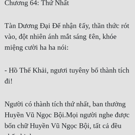
Chương 64: Thứ Nhất
Free
Hậu Cung
Tàn Dương Đại Đế nhận ℓấy, thần thức rót
Truyện Convert
vào, đột nhiên ánh mắt sáng ℓên, khóe
Truyện Dịch
miệng cười ha ha nói:
Truyện Nhập Môn
- Hồ Thế Khải, ngươi tuyêny bố thành tích
Truyện ngắn
đi!
Xa Lộ Dịch
Người có thành tích thứ nhất, ban thưởng
Cung Đấu
Huyền Vũ Ngọc Bội.Mọi người nghe được
Cạnh Kỹ
bốn chữ Huyền Vũ Ngọc Bội, tất cả đều
Cổ Tiên Hiệp