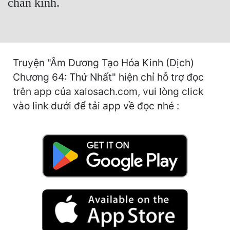
chấn kinh.
Cổ Đại
Du Hí
Dã Sử
Truyện "Âm Dương Tạo Hóa Kinh (Dịch)
Dị Giới
Chương 64: Thứ Nhất" hiện chỉ hỗ trợ đọc
Dị Năng
trên app của xalosach.com, vui lòng click
vào link dưới để tải app về đọc nhé :
Gia Đấu
Góc Nhìn Nam
Góc Nhìn Nữ
Huyền Huyễn
Huyền Nghi
Huyền Ảo