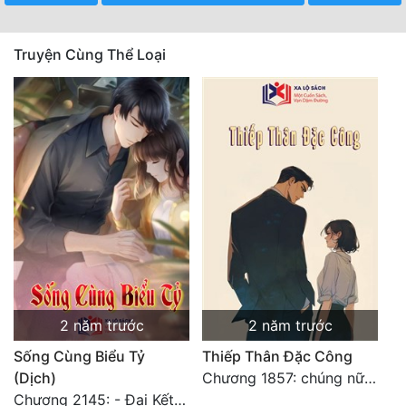
Mưu Mô
Truyện Cùng Thể Loại
Mạt Thế
Mỹ Thực
Ngôn Tình
Ngược
Nữ Cường
Nữ Phụ
Phong Thủy - Tâm Linh
2 năm trước
2 năm trước
Phương Tây
Sống Cùng Biểu Tỷ
Thiếp Thân Đặc Công
Phản Phái
(Dịch)
Chương 1857: chúng nữ đắc ý tụ tập: sống hay chết
Quan Trường
Chương 2145: - Đại Kết Cục (2)