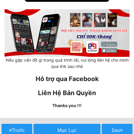
Hài Hước
Hệ Thống
Học Đường
Khoa Huyễn
Khoa Huyễn Không Gian
Nếu gặp vấn đề gì trong quá trình tải, vui lòng liên hệ cho mình
Kinh Dị
qua link sau nhé
Kiếm Hiệp
Hỗ trợ qua Facebook
Kỳ Huyễn
Liên Hệ Bản Quyền
Kỳ Ảo
Thanks you !!!
Linh Dị
Làm Giàu
Trước
Mục Lục
Sau
Lịch Sử