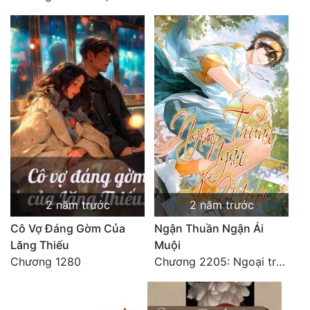
Quân Sự
Sảng Văn
Sắc
Sủng
Thanh Xuân
Tiên Hiệp
Tiểu Thuyết
2 năm trước
2 năm trước
Trinh Thám
Cô Vợ Đáng Gờm Của
Ngận Thuần Ngận Ái
Triều Đấu
Lăng Thiếu
Muội
Chương 1280
Chương 2205: Ngoại truyện (4)
Trùng Sinh
Trọng Sinh