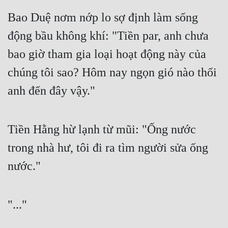
Cổ Đại
Bao Duệ nơm nớp lo sợ định làm sống 
Du Hí
động bầu không khí: "Tiền par, anh chưa 
Dã Sử
bao giờ tham gia loại hoạt động này của 
Dị Giới
chúng tôi sao? Hôm nay ngọn gió nào thổi 
anh đến đây vậy." 
Dị Năng
Gia Đấu
Tiền Hằng hừ lạnh từ mũi: "Ống nước 
Góc Nhìn Nam
trong nhà hư, tôi đi ra tìm người sửa ống 
Góc Nhìn Nữ
nước." 
Huyền Huyễn
Huyền Nghi
"..." 
Huyền Ảo