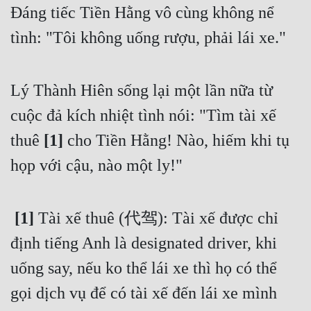
Đáng tiếc Tiền Hằng vô cùng không nể 
Mưu Mô
tình: "Tôi không uống rượu, phải lái xe." 
Mạt Thế
Mỹ Thực
Lý Thành Hiên sống lại một lần nữa từ 
Ngôn Tình
cuộc đả kích nhiệt tình nói: "Tìm tài xế 
thuê
 [1]
 cho Tiền Hằng! Nào, hiếm khi tụ 
Ngược
họp với cậu, nào một ly!" 
Nữ Cường
Nữ Phụ
 [1]
 Tài xế thuê (代驾): Tài xế được chỉ 
Phong Thủy - Tâm Linh
định tiếng Anh là designated driver, khi 
Phương Tây
uống say, nếu ko thể lái xe thì họ có thể 
Phản Phái
gọi dịch vụ để có tài xế đến lái xe mình 
Quan Trường