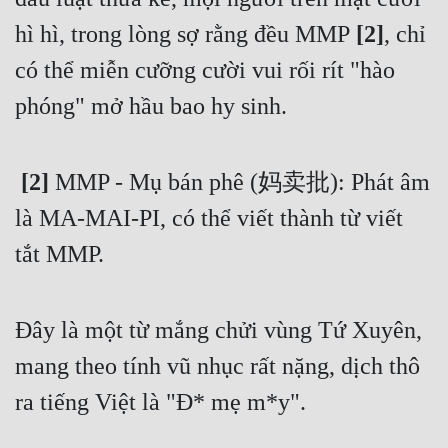
hì hì, trong lòng sợ rằng đều MMP
 [2]
, chỉ 
có thể miễn cưỡng cười vui rối rít "hào 
phóng" mở hầu bao hy sinh. 
 [2]
 MMP - Mụ bán phê (妈卖批): Phát âm 
là MA-MAI-PI, có thể viết thành từ viết 
tắt MMP.
Đây là một từ mắng chửi vùng Tứ Xuyên, 
mang theo tính vũ nhục rất nặng, dịch thô 
ra tiếng Việt là "Đ* mẹ m*y". 