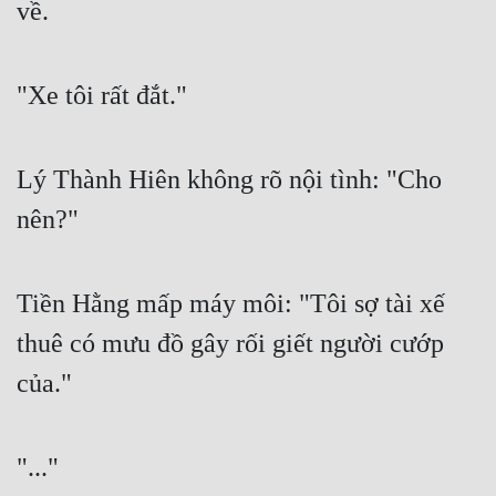
về. 
Quân Sự
Sảng Văn
"Xe tôi rất đắt." 
Sắc
Sủng
Lý Thành Hiên không rõ nội tình: "Cho 
Thanh Xuân
nên?" 
Tiên Hiệp
Tiền Hằng mấp máy môi: "Tôi sợ tài xế 
Tiểu Thuyết
thuê có mưu đồ gây rối giết người cướp 
Trinh Thám
của." 
Triều Đấu
Trùng Sinh
"..." 
Trọng Sinh