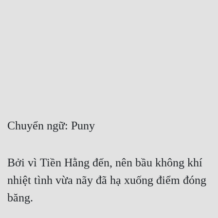
Free
Hậu Cung
Truyện Convert
Truyện Dịch
Truyện Nhập Môn
Truyện ngắn
Chuyển ngữ: Puny 
Xa Lộ Dịch
Bởi vì Tiền Hằng đến, nên bầu không khí 
Cung Đấu
nhiệt tình vừa nãy đã hạ xuống điểm đóng 
Cạnh Kỹ
băng. 
Cổ Tiên Hiệp