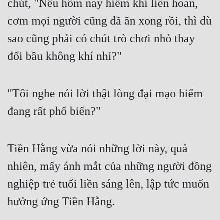
chút, "Nếu hôm nay hiếm khi liên hoan, 
Đô Thị
cơm mọi người cũng đã ăn xong rồi, thì dù 
Đông Phương
sao cũng phải có chút trò chơi nhỏ thay 
Đông Phương Huyền Huyễn
đổi bầu không khí nhỉ?" 
Đồng Nhân
"Tôi nghe nói lời thật lòng đại mạo hiểm 
Cẩu Đạo Trường Sinh
đang rất phổ biến?" 
Ngự Thú
Truyện Nam
Tiền Hằng vừa nói những lời này, quả 
Truyện Nữ
nhiên, mấy ánh mắt của những người đồng 
Vô Địch Lưu
nghiệp trẻ tuổi liền sáng lên, lập tức muốn 
hưởng ứng Tiền Hằng. 
Xây Dựng Thế Lực
Đam Mỹ