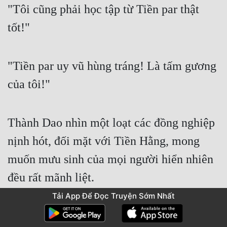
"Tôi cũng phải học tập từ Tiền par thật 
tốt!" 
"Tiền par uy vũ hùng tráng! Là tấm gương 
của tôi!" 
Thành Dao nhìn một loạt các đồng nghiệp 
nịnh hót, đối mặt với Tiền Hằng, mong 
muốn mưu sinh của mọi người hiển nhiên 
đều rất mãnh liệt. 
Tải App Để Đọc Truyện Sớm Nhất
Trò chơi này thật hay, không chỉ tràn đầy 