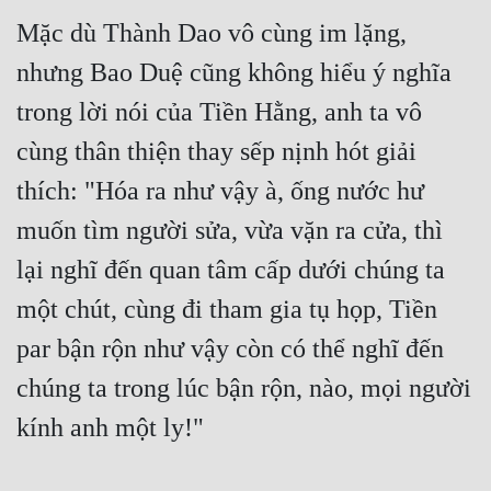
Hài Hước
Mặc dù Thành Dao vô cùng im lặng, 
Hệ Thống
nhưng Bao Duệ cũng không hiểu ý nghĩa 
Học Đường
trong lời nói của Tiền Hằng, anh ta vô 
Khoa Huyễn
cùng thân thiện thay sếp nịnh hót giải 
Khoa Huyễn Không Gian
thích: "Hóa ra như vậy à, ống nước hư 
muốn tìm người sửa, vừa vặn ra cửa, thì 
Kinh Dị
lại nghĩ đến quan tâm cấp dưới chúng ta 
Kiếm Hiệp
một chút, cùng đi tham gia tụ họp, Tiền 
Kỳ Huyễn
par bận rộn như vậy còn có thể nghĩ đến 
Kỳ Ảo
chúng ta trong lúc bận rộn, nào, mọi người 
Linh Dị
kính anh một ly!" 
Làm Giàu
Lịch Sử