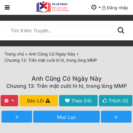
Đăng nhập
Trang
Chủ
Mới
Cập
Nhật
Trang chủ
»
Anh Cũng Có Ngày Này
»
(current)
Chương 13: Trên mặt cười hì hì, trong lòng MMP
BXH
Thể Loại
Anh Cũng Có Ngày Này
Chương 13: Trên mặt cười hì hì, trong lòng MMP
Tất Cả
Báo Lỗi
Theo Dõi
Thích (
0
)
Truyện Mới Ra
Mục Lục
Hoàn Thành