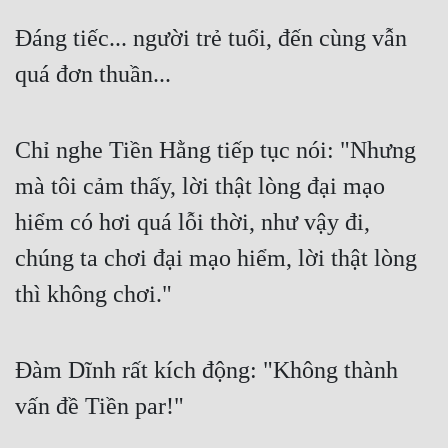
Đáng tiếc... người trẻ tuổi, đến cùng vẫn 
Đẹp
quá đơn thuần... 
Đẹp Hiệp
Tính Cách Nhân Vật :
Chỉ nghe Tiền Hằng tiếp tục nói: "Nhưng 
Cơ Trí
mà tôi cảm thấy, lời thật lòng đại mạo 
Sát Phạt Quyết Đoán
hiểm có hơi quá lỗi thời, như vậy đi, 
Vô Sỉ
chúng ta chơi đại mạo hiểm, lời thật lòng 
thì không chơi." 
Điềm Đạm
Đàm Dĩnh rất kích động: "Không thành 
vấn đề Tiền par!" 