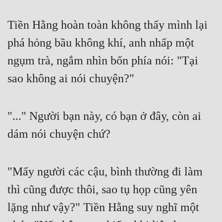
Tu Chân
Tiền Hằng hoàn toàn không thấy mình lại 
Tu Tiên
phá hỏng bầu không khí, anh nhấp một 
Tội Phạm
ngụm trà, ngắm nhìn bốn phía nói: "Tại 
Vô Địch
sao không ai nói chuyện?" 
Võ Hiệp
Võng Du
"..." Người bạn này, có bạn ở đây, còn ai 
Xuyên Không
dám nói chuyện chứ? 
Xuyên Nhanh
"Mấy người các cậu, bình thường đi làm 
Xuyên Sách
thì cũng được thôi, sao tụ họp cũng yên 
Xuyên Thư
lặng như vậy?" Tiền Hằng suy nghĩ một 
Điền Văn