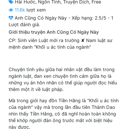
Hài Hước
,
Ngôn Tình
,
Truyện Dịch
,
Free
Cổ Đại
11.6k
lượt xem
Du Hí
Anh Cũng Có Ngày Này
-
Xếp hạng:
2.5
/
5
-
1
Lượt đánh giá.
Dã Sử
Giới thiệu truyện Anh Cũng Có Ngày Này
Dị Giới
CP: Sinh viên Luật mới ra trường ✘ Nam luật sư
mệnh danh "Khối u ác tính của ngành"
Dị Năng
Gia Đấu
Chuyện tình yêu giữa hai nhân vật đều làm trong
Góc Nhìn Nam
ngành luật, đan xen chuyện tình cảm giữa họ là
những vụ án hôn nhân có thể giúp người đọc hiểu
Góc Nhìn Nữ
thêm một ít về luật pháp.
Huyền Huyễn
Mà trong giới hay đồn Tiền Hằng là "Khối u ác tính
của ngành" vậy mà trong lần đầu tiên Thành Dao
Huyền Nghi
nhìn thấy Tiền Hằng, cô đã nghĩ hoàn toàn không
Huyền Ảo
thể khớp người đàn ông trước mắt với biệt hiệu
này được.