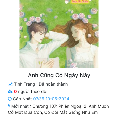
Free
Hậu Cung
Truyện Convert
Truyện Dịch
Truyện Nhập Môn
Truyện ngắn
Xa Lộ Dịch
Anh Cũng Có Ngày Này
Tình Trạng :
Đã hoàn thành
Cung Đấu
0
người theo dõi
Cập Nhật
07:36 10-05-2024
Cạnh Kỹ
Mới nhất :
Chương 107: Phiên Ngoại 2: Anh Muốn
Cổ Tiên Hiệp
Có Một Đứa Con, Có Đôi Mắt Giống Như Em