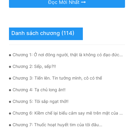
Đọc Mới Nhất
Quân Sự
Sảng Văn
Danh sách chương (114)
Sắc
Sủng
Chương 1: Ở nơi đông người, thật là không có đạo đức không dám nhìn thẳng mà!
Thanh Xuân
Chương 2: Sếp, sếp?!!
Tiên Hiệp
Chương 3: Tiến lên. Tin tưởng mình, cô có thể
Tiểu Thuyết
Chương 4: Tạ chủ long ân!!
Trinh Thám
Chương 5: Tôi sắp ngạt thở!!
Triều Đấu
Chương 6: Kiềm chế lại biểu cảm say mê trên mặt của cô đi
Trùng Sinh
Chương 7: Thuốc hoạt huyết tim của tôi đâu...
Trọng Sinh