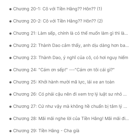
Đô Thị
Chương 20-1: Cô với Tiền Hằng?? Hôn?? (1)
Đông Phương
Chương 20-2: Cô với Tiền Hằng?? Hôn?? (2)
Đông Phương Huyền Huyễn
Chương 21: Làm sếp, chính là có thể muốn làm gì thì làm như vậy
Đồng Nhân
Chương 22: Thành Dao cảm thấy, anh dịu dàng hơn bao giờ hết
Chương 23: Thành Dao, ý nghĩ của cô, có hơi nguy hiểm
Cẩu Đạo Trường Sinh
Chương 24: "Cám ơn sếp!" ---"Cám ơn tôi cái gì?"
Ngự Thú
Chương 25: Khởi hành mười mã lực, lái xe an toàn
Truyện Nam
Chương 26: Có phải cậu nên đi xem trợ lý luật sư nhỏ của cậu một chút hay không?
Truyện Nữ
Chương 27: Cứ như vậy mà không hề chuẩn bị tâm lý ...
Vô Địch Lưu
Chương 28: Mãi mãi nghe lời của Tiền Hằng! Mãi mãi đi theo Tiền Hằng!
Xây Dựng Thế Lực
Chương 29: Tiền Hằng - Cha già
Đam Mỹ