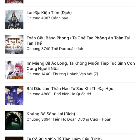
Lục Địa Kiện Tiên (Dịch)
Chương 4987 Cảnh báo
Toàn Cầu Băng Phong : Ta Chế Tạo Phòng An Toàn Tại
Tận Thế
Chương 3749 Thế Đao xuất kích
Im Miệng Đi! Ác Long, Ta Không Muốn Tiếp Tục Sinh Con
Cùng Ngươi Nữa
Chương 1440: Thương Hoành Vạn Vật (7)
Bắt Đầu Làm Thần Hào Từ Sau Khi Thi Đại Học
Chương 4868 - Phổ biến Hạ Quốc tệ!
Khủng Bố Sống Lại (Dịch)
Chương 3694: Tiễn Họ Đoạn Đường Cuối - Hoàn
Ta Có 90 Nghìn Tỷ Tiền Liếm Cẩu (Dịch)