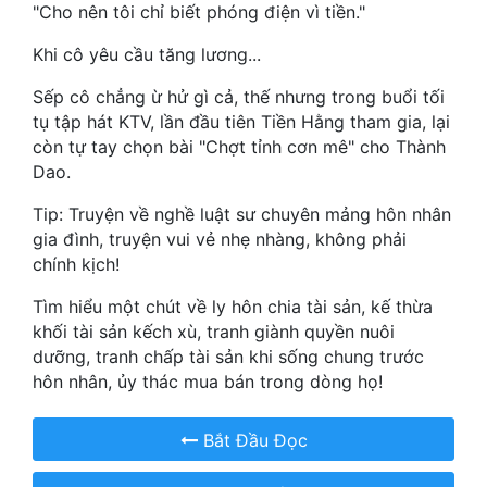
"Cho nên tôi chỉ biết phóng điện vì tiền."
Mưu Mô
Khi cô yêu cầu tăng lương...
Mạt Thế
Sếp cô chẳng ừ hử gì cả, thế nhưng trong buổi tối
tụ tập hát KTV, lần đầu tiên Tiền Hằng tham gia, lại
Mỹ Thực
còn tự tay chọn bài "Chợt tỉnh cơn mê" cho Thành
Dao.
Ngôn Tình
Tip: Truyện về nghề luật sư chuyên mảng hôn nhân
Ngược
gia đình, truyện vui vẻ nhẹ nhàng, không phải
Nữ Cường
chính kịch!
Nữ Phụ
Tìm hiểu một chút về ly hôn chia tài sản, kế thừa
khối tài sản kếch xù, tranh giành quyền nuôi
Phong Thủy - Tâm Linh
dưỡng, tranh chấp tài sản khi sống chung trước
hôn nhân, ủy thác mua bán trong dòng họ!
Phương Tây
Phản Phái
Bắt Đầu Đọc
Quan Trường