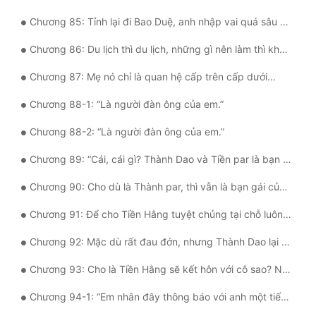
Chương 85: Tỉnh lại đi Bao Duệ, anh nhập vai quá sâu rồi!
Chương 86: Du lịch thì du lịch, những gì nên làm thì không thể quên
Chương 87: Mẹ nó chỉ là quan hệ cấp trên cấp dưới...
Chương 88-1: “Là người đàn ông của em.”
Chương 88-2: “Là người đàn ông của em.”
Chương 89: “Cái, cái gì? Thành Dao và Tiền par là bạn trai bạn gái???”
Chương 90: Cho dù là Thành par, thì vẫn là bạn gái của anh
Chương 91: Để cho Tiền Hằng tuyệt chủng tại chỗ luôn đi!
Chương 92: Mặc dù rất đau đớn, nhưng Thành Dao lại học được một bài học
Chương 93: Cho là Tiền Hằng sẽ kết hôn với cô sao? Nằm mơ đi
Chương 94-1: “Em nhân đây thông báo với anh một tiếng, anh bị đuổi việc rồi.”