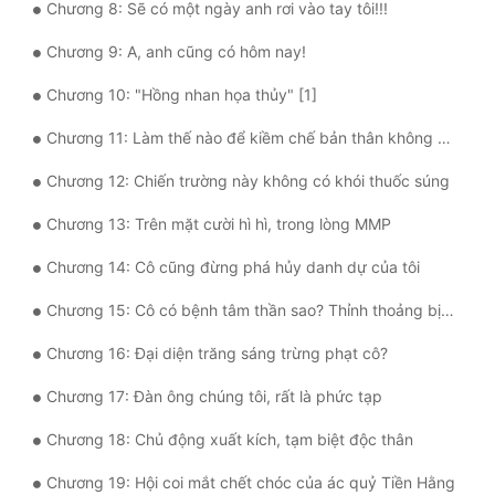
Chương 8: Sẽ có một ngày anh rơi vào tay tôi!!!
Tu Chân
Chương 9: A, anh cũng có hôm nay!
Tu Tiên
Chương 10: "Hồng nhan họa thủy" [1]
Tội Phạm
Chương 11: Làm thế nào để kiềm chế bản thân không hành hung sếp?
Vô Địch
Chương 12: Chiến trường này không có khói thuốc súng
Võ Hiệp
Chương 13: Trên mặt cười hì hì, trong lòng MMP
Võng Du
Chương 14: Cô cũng đừng phá hủy danh dự của tôi
Xuyên Không
Chương 15: Cô có bệnh tâm thần sao? Thỉnh thoảng bị cũng được
Xuyên Nhanh
Chương 16: Đại diện trăng sáng trừng phạt cô?
Xuyên Sách
Chương 17: Đàn ông chúng tôi, rất là phức tạp
Xuyên Thư
Chương 18: Chủ động xuất kích, tạm biệt độc thân
Điền Văn
Chương 19: Hội coi mắt chết chóc của ác quỷ Tiền Hằng