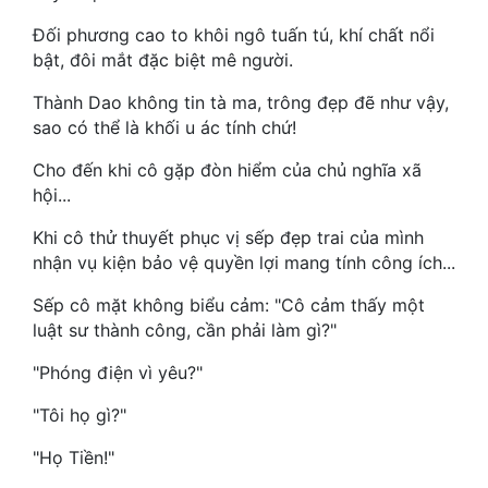
Hài Hước
Đối phương cao to khôi ngô tuấn tú, khí chất nổi
Hệ Thống
bật, đôi mắt đặc biệt mê người.
Học Đường
Thành Dao không tin tà ma, trông đẹp đẽ như vậy,
sao có thể là khối u ác tính chứ!
Khoa Huyễn
Cho đến khi cô gặp đòn hiểm của chủ nghĩa xã
Khoa Huyễn Không Gian
hội...
Kinh Dị
Khi cô thử thuyết phục vị sếp đẹp trai của mình
nhận vụ kiện bảo vệ quyền lợi mang tính công ích...
Kiếm Hiệp
Sếp cô mặt không biểu cảm: "Cô cảm thấy một
Kỳ Huyễn
luật sư thành công, cần phải làm gì?"
Kỳ Ảo
"Phóng điện vì yêu?"
Linh Dị
"Tôi họ gì?"
Làm Giàu
"Họ Tiền!"
Lịch Sử