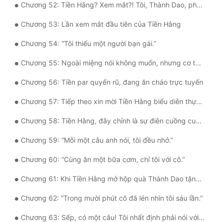
Chương 52: Tiền Hằng? Xem mắt?! Tôi, Thành Dao, phản đối!
Chương 53: Lần xem mắt đầu tiên của Tiền Hằng
Chương 54: “Tôi thiếu một người bạn gái.”
Chương 55: Ngoài miệng nói không muốn, nhưng cơ thể lại rất thành thật…
Chương 56: Tiền par quyến rũ, đang ăn cháo trực tuyến
Chương 57: Tiếp theo xin mời Tiền Hằng biểu diễn thực nghiệm cho chúng ta
Chương 58: Tiền Hằng, đây chính là sự điên cuồng cuối cùng của thời thanh xuân cuối cùng của đàn ông đó!
Chương 59: “Mỗi một câu anh nói, tôi đều nhớ.”
Chương 60: “Cùng ăn một bữa cơm, chỉ tôi với cô.”
Chương 61: Khi Tiền Hằng mở hộp quà Thành Dao tặng, cả người anh đều bùng nổ
Chương 62: “Trong mười phút cô đã lén nhìn tôi sáu lần.”
Chương 63: Sếp, có một câu! Tôi nhất định phải nói với anh!