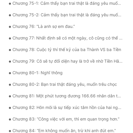
Chương 75-1: Cảm thấy bạn trai thật là đáng yêu muốn hôn thì làm thế nào?
Chương 75-2: Cảm thấy bạn trai thật là đáng yêu muốn hôn thì làm thế nào?
Chương 76: “Là anh sợ em đau.”
Chương 77: Nhất định sẽ có một ngày, cô cũng có thể sóng vai đi với Tiền Hằng
Chương 78: Cuộc tỷ thí thế kỷ của ba Thành VS ba Tiền
Chương 79: Cô sẽ tự đối diện hay là trở về nhờ Tiền Hằng giúp đỡ?
Chương 80-1: Nghĩ thông
Chương 80-2: Bạn trai thật đáng yêu, muốn trêu chọc
Chương 81: Một phút tương đương 166.66 nhân dân tệ vô hạn của Tiền Hằng, bực đến die
Chương 82: Hôn môi là sự tiếp xúc tâm hồn của hai người ở đầu lưỡi
Chương 83: “Công việc với em, thì em quan trọng hơn.”
Chương 84: “Em không muốn ăn, trừ khi anh đút em.”