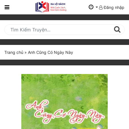
Đăng nhập
Trang
Chủ
Mới
Cập
Nhật
Trang chủ
»
Anh Cũng Có Ngày Này
(current)
BXH
Thể Loại
Tất Cả
Truyện Mới Ra
Hoàn Thành