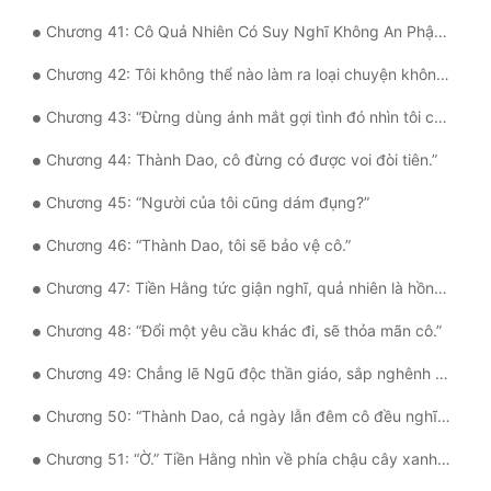
Chương 41: Cô Quả Nhiên Có Suy Nghĩ Không An Phận Với Tôi!
Chương 42: Tôi không thể nào làm ra loại chuyện không bằng cầm thú này với cô được!!
Chương 43: “Đừng dùng ánh mắt gợi tình đó nhìn tôi chằm chằm.”
Chương 44: Thành Dao, cô đừng có được voi đòi tiên.”
Chương 45: “Người của tôi cũng dám đụng?”
Chương 46: “Thành Dao, tôi sẽ bảo vệ cô.”
Chương 47: Tiền Hằng tức giận nghĩ, quả nhiên là hồng nhan họa thủy
Chương 48: “Đổi một yêu cầu khác đi, sẽ thỏa mãn cô.”
Chương 49: Chẳng lẽ Ngũ độc thần giáo, sắp nghênh đón giáo chủ phu nhân mới?!
Chương 50: “Thành Dao, cả ngày lẫn đêm cô đều nghĩ về thứ đồi trụy gì?”
Chương 51: “Ờ.” Tiền Hằng nhìn về phía chậu cây xanh, giọng nói tự nhiên, “Cố Bắc Thanh?”