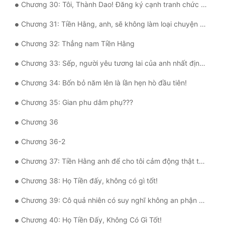
Chương 30: Tôi, Thành Dao! Đăng ký cạnh tranh chức hộ pháp Ngũ độc giáo!
Đẹp
Chương 31: Tiền Hằng, anh, sẽ không làm loại chuyện này! --- Thật là ngon!
Đẹp Hiệp
Chương 32: Thẳng nam Tiền Hằng
Chương 33: Sếp, người yêu tương lai của anh nhất định rất hạnh phúc!
Tính Cách Nhân Vật :
Chương 34: Bốn bỏ năm lên là lần hẹn hò đầu tiên!
Cơ Trí
Chương 35: Gian phu dâm phụ???
Sát Phạt Quyết Đoán
Chương 36
Vô Sỉ
Chương 36-2
Điềm Đạm
Chương 37: Tiền Hằng anh để cho tôi cảm động thật tốt thì sẽ chết sao?!
Chương 38: Họ Tiền đấy, không có gì tốt!
Chương 39: Cô quả nhiên có suy nghĩ không an phận với tôi!
Chương 40: Họ Tiền Đấy, Không Có Gì Tốt!