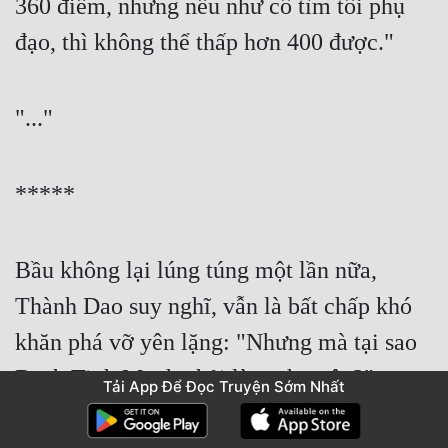
360 điểm, nhưng nếu như cô tìm tôi phụ 
đạo, thì không thể thấp hơn 400 được." 
"..." 
***** 
Bầu không lại lúng túng một lần nữa, 
Thành Dao suy nghĩ, vẫn là bất chấp khó 
khăn phá vỡ yên lặng: "Nhưng mà tại sao 
Bạch Tinh Manh phải làm như vậy?" 
Tải App Để Đọc Truyện Sớm Nhất