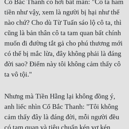
Cố Bắc Thanh có hơi bất mãn: "Cô ta ham 
tiền như vậy, xem là người bị hại như thế 
nào chứ? Cho dù Từ Tuấn sáo lộ cô ta, thì 
cũng là bản thân cô ta tam quan bất chính 
muốn đi đường tắt gả cho phú thương mới 
có thể bị mắc lừa, đây không phải là đáng 
đời sao? Điểm này tôi không cảm thấy cô 
ta vô tội." 
Nhưng mà Tiền Hằng lại không đồng ý, 
anh liếc nhìn Cố Bắc Thanh: "Tôi không 
cảm thấy đây là đáng đời, mỗi người đều 
có tam quan và tiêu chuẩn kén vợ kén 