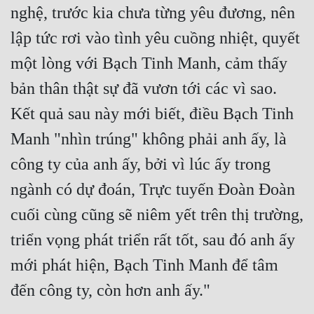
nghệ, trước kia chưa từng yêu đương, nên 
Đẹp
lập tức rơi vào tình yêu cuồng nhiệt, quyết 
Đẹp Hiệp
một lòng với Bạch Tinh Manh, cảm thấy 
bản thân thật sự đã vươn tới các vì sao. 
Tính Cách Nhân Vật :
Kết quả sau này mới biết, điều Bạch Tinh 
Cơ Trí
Manh "nhìn trúng" không phải anh ấy, là 
Sát Phạt Quyết Đoán
công ty của anh ấy, bởi vì lúc ấy trong 
Vô Sỉ
ngành có dự đoán, Trực tuyến Đoàn Đoàn 
Điềm Đạm
cuối cùng cũng sẽ niêm yết trên thị trường, 
triển vọng phát triển rất tốt, sau đó anh ấy 
mới phát hiện, Bạch Tinh Manh để tâm 
đến công ty, còn hơn anh ấy." 