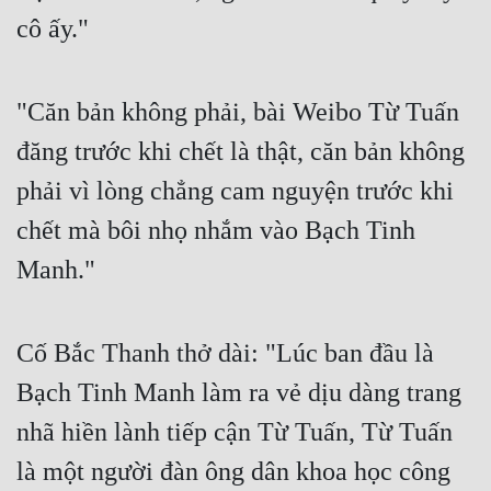
Đô Thị
cô ấy." 
Đông Phương
Đông Phương Huyền Huyễn
"Căn bản không phải, bài Weibo Từ Tuấn 
đăng trước khi chết là thật, căn bản không 
Đồng Nhân
phải vì lòng chẳng cam nguyện trước khi 
chết mà bôi nhọ nhắm vào Bạch Tinh 
Cẩu Đạo Trường Sinh
Manh." 
Ngự Thú
Truyện Nam
Cố Bắc Thanh thở dài: "Lúc ban đầu là 
Truyện Nữ
Bạch Tinh Manh làm ra vẻ dịu dàng trang 
Vô Địch Lưu
nhã hiền lành tiếp cận Từ Tuấn, Từ Tuấn 
Xây Dựng Thế Lực
là một người đàn ông dân khoa học công 
Đam Mỹ