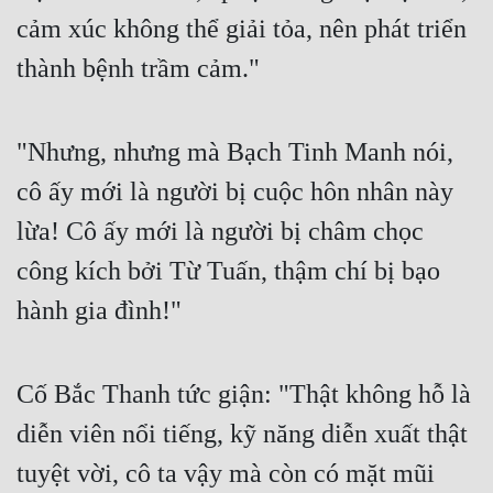
Hài Hước
cảm xúc không thể giải tỏa, nên phát triển 
Hệ Thống
thành bệnh trầm cảm." 
Học Đường
Khoa Huyễn
"Nhưng, nhưng mà Bạch Tinh Manh nói, 
Khoa Huyễn Không Gian
cô ấy mới là người bị cuộc hôn nhân này 
lừa! Cô ấy mới là người bị châm chọc 
Kinh Dị
công kích bởi Từ Tuấn, thậm chí bị bạo 
Kiếm Hiệp
hành gia đình!" 
Kỳ Huyễn
Kỳ Ảo
Cố Bắc Thanh tức giận: "Thật không hỗ là 
Linh Dị
diễn viên nổi tiếng, kỹ năng diễn xuất thật 
Làm Giàu
tuyệt vời, cô ta vậy mà còn có mặt mũi 
Lịch Sử