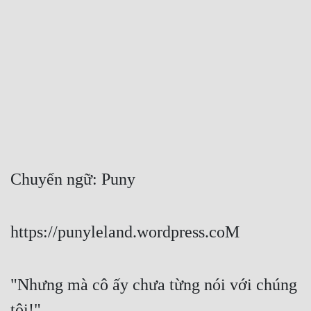
Free
Hậu Cung
Truyện Convert
Truyện Dịch
Truyện Nhập Môn
Truyện ngắn
Chuyển ngữ: Puny 
Xa Lộ Dịch
https://punyleland.wordpress.coM
Cung Đấu
Cạnh Kỹ
"Nhưng mà cô ấy chưa từng nói với chúng 
Cổ Tiên Hiệp
tôi!" 