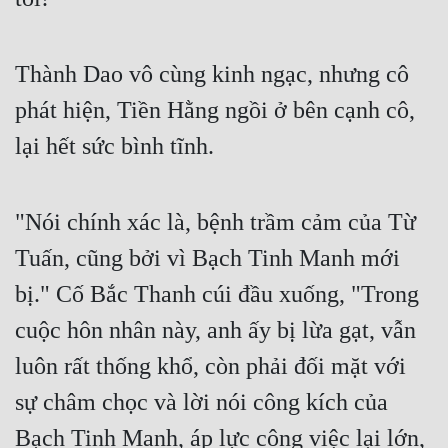
Cổ Đại
Du Hí
Thành Dao vô cùng kinh ngạc, nhưng cô 
Dã Sử
phát hiện, Tiền Hằng ngồi ở bên cạnh cô, 
Dị Giới
lại hết sức bình tĩnh. 
Dị Năng
Gia Đấu
"Nói chính xác là, bệnh trầm cảm của Từ 
Tuấn, cũng bởi vì Bạch Tinh Manh mới 
Góc Nhìn Nam
bị." Cố Bắc Thanh cúi đầu xuống, "Trong 
Góc Nhìn Nữ
cuộc hôn nhân này, anh ấy bị lừa gạt, vẫn 
Huyền Huyễn
luôn rất thống khổ, còn phải đối mặt với 
Huyền Nghi
sự châm chọc và lời nói công kích của 
Huyền Ảo
Bạch Tinh Manh, áp lực công việc lại lớn, 