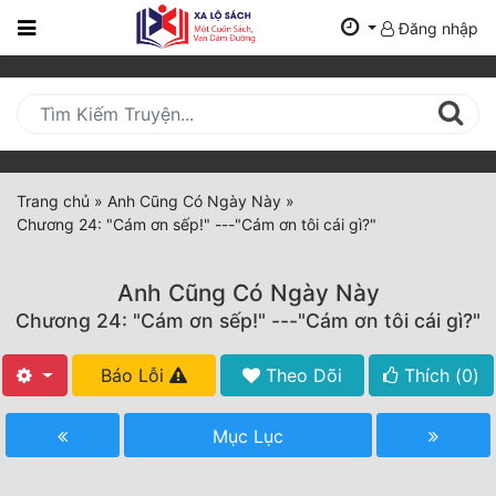
Đăng nhập
Trang
Chủ
Mới
Cập
Nhật
Trang chủ
»
Anh Cũng Có Ngày Này
»
(current)
Chương 24: "Cám ơn sếp!" ---"Cám ơn tôi cái gì?"
BXH
Thể Loại
Anh Cũng Có Ngày Này
Chương 24: "Cám ơn sếp!" ---"Cám ơn tôi cái gì?"
Tất Cả
Báo Lỗi
Theo Dõi
Thích (
0
)
Truyện Mới Ra
Mục Lục
Hoàn Thành