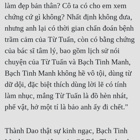
làm đẹp bản thân? Cô ta có cho em xem 
Mưu Mô
chứng cứ gì không? Nhất định không đưa, 
Mạt Thế
nhưng anh lại có thời gian chẩn đoán bệnh 
Mỹ Thực
trầm cảm của Từ Tuấn, còn có bằng chứng 
của bác sĩ tâm lý, bao gồm lịch sử nói 
Ngôn Tình
chuyện của Từ Tuấn và Bạch Tinh Manh, 
Ngược
Bạch Tinh Manh không hề vô tội, dùng từ 
Nữ Cường
dữ dội, đặc biệt thích dùng lời lẽ có tính 
Nữ Phụ
làm nhục, mắng Từ Tuấn là đồ hèn nhát, 
Phong Thủy - Tâm Linh
phế vật, hở một tí là bảo anh ấy đi chết." 
Phương Tây
Phản Phái
Thành Dao thật sự kinh ngạc, Bạch Tinh 
Quan Trường