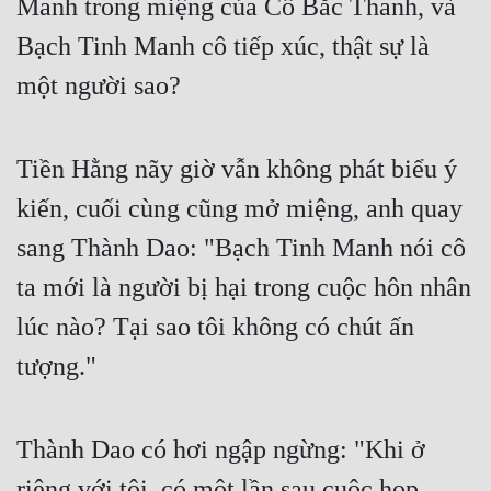
Manh trong miệng của Cố Bắc Thanh, và 
Quân Sự
Bạch Tinh Manh cô tiếp xúc, thật sự là 
Sảng Văn
một người sao? 
Sắc
Tiền Hằng nãy giờ vẫn không phát biểu ý 
Sủng
kiến, cuối cùng cũng mở miệng, anh quay 
Thanh Xuân
sang Thành Dao: "Bạch Tinh Manh nói cô 
Tiên Hiệp
ta mới là người bị hại trong cuộc hôn nhân 
Tiểu Thuyết
lúc nào? Tại sao tôi không có chút ấn 
Trinh Thám
tượng." 
Triều Đấu
Trùng Sinh
Thành Dao có hơi ngập ngừng: "Khi ở 
Trọng Sinh
riêng với tôi, có một lần sau cuộc họp, 