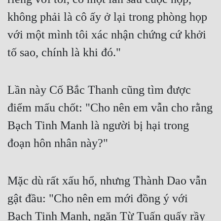
Tu Chân
không phải là cô ấy ở lại trong phòng họp 
Tu Tiên
với một mình tôi xác nhận chứng cứ khởi 
tố sao, chính là khi đó." 
Tội Phạm
Vô Địch
Lần này Cố Bắc Thanh cũng tìm được 
Võ Hiệp
điểm mấu chốt: "Cho nên em vẫn cho rằng 
Võng Du
Bạch Tinh Manh là người bị hại trong 
Xuyên Không
đoạn hôn nhân này?" 
Xuyên Nhanh
Xuyên Sách
Mặc dù rất xấu hổ, nhưng Thành Dao vẫn 
Xuyên Thư
gật đầu: "Cho nên em mới đồng ý với 
Điền Văn
Bạch Tinh Manh, ngăn Từ Tuấn quấy rầy 