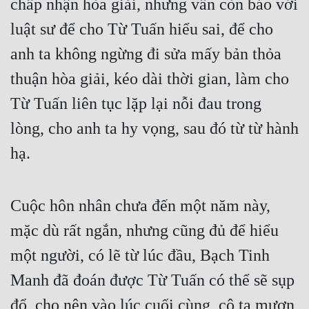
chấp nhận hòa giải, nhưng vẫn còn báo với 
luật sư để cho Từ Tuấn hiểu sai, để cho 
anh ta không ngừng đi sửa mấy bản thỏa 
thuận hòa giải, kéo dài thời gian, làm cho 
Từ Tuấn liên tục lặp lại nỗi đau trong 
lòng, cho anh ta hy vọng, sau đó từ từ hành 
hạ. 
Cuộc hôn nhân chưa đến một năm này, 
mặc dù rất ngắn, nhưng cũng đủ để hiểu 
một người, có lẽ từ lúc đầu, Bạch Tinh 
Manh đã đoán được Từ Tuấn có thể sẽ sụp 
đổ, cho nên vào lúc cuối cùng, cô ta mượn 