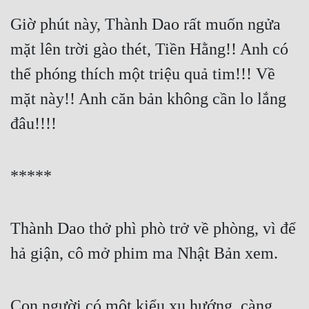
Tu Chân
Giờ phút này, Thành Dao rất muốn ngửa 
Tu Tiên
mặt lên trời gào thét, Tiền Hằng!! Anh có 
Tội Phạm
thể phóng thích một triệu quả tim!!! Về 
mặt này!! Anh căn bản không cần lo lắng 
Vô Địch
đâu!!!!
Võ Hiệp
Võng Du
*****
Xuyên Không
Xuyên Nhanh
Thành Dao thở phì phò trở về phòng, vì để 
Xuyên Sách
hả giận, cô mở phim ma Nhật Bản xem.
Xuyên Thư
Điền Văn
Con người có một kiểu xu hướng, càng 