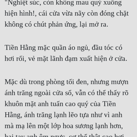
"Nghiệt súc, còn không mau quỳ xuống 
hiện hình!, cái cửa vừa nãy còn đóng chặt 
không có chút phản ứng, lại mở ra.
Tiền Hằng mặc quần áo ngủ, đầu tóc có 
hơi rối, vẻ mặt lãnh đạm xuất hiện ở cửa.
Mặc dù trong phòng tối đen, nhưng mượn 
ánh trăng ngoài cửa sổ, vẫn có thể thấy rõ 
khuôn mặt anh tuấn cao quý của Tiền 
Hằng, ánh trăng lạnh lẽo tựa như vì anh 
mà mạ lên một lớp hoa sương lạnh hơn, 
hai tay anh ôm ngực, cơ thể thật cao hơi 