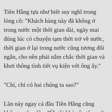
Hài Hước
Tiền Hằng tựa như biết suy nghĩ trong 
Hệ Thống
lòng cô: "Khách hàng này đã không ở 
Học Đường
trong nước một thời gian dài, ngày mai 
Khoa Huyễn
đúng lúc có chuyện tạm thời trở về nước, 
Khoa Huyễn Không Gian
thời gian ở lại trong nước cũng tương đối 
Kinh Dị
ngắn, cho nên phải nắm chắc thời gian và 
Kiếm Hiệp
khơi thông tình tiết vụ kiện với ông ấy."
Kỳ Huyễn
Kỳ Ảo
"Chỉ, chỉ có hai chúng ta sao?"
Linh Dị
Làm Giàu
Lần này ngay cả đầu Tiền Hằng cũng 
Lịch Sử