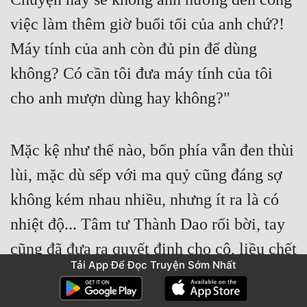
việc làm thêm giờ buổi tối của anh chứ?! 
Máy tính của anh còn đủ pin để dùng 
không? Có cần tôi đưa máy tính của tôi 
cho anh mượn dùng hay không?"
Mặc kệ như thế nào, bốn phía vẫn đen thùi 
lùi, mặc dù sếp với ma quỷ cũng đáng sợ 
không kém nhau nhiều, nhưng ít ra là có 
nhiệt độ... Tâm tư Thành Dao rối bời, tay 
cũng đã đưa ra quyết định cho cô, liều chết 
Tải App Để Đọc Truyện Sớm Nhất
lôi kéo Tiền Hằng.