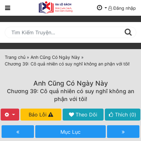
Đăng nhập
Trang
Chủ
Mới
Cập
Nhật
Trang chủ
»
Anh Cũng Có Ngày Này
»
(current)
Chương 39: Cô quả nhiên có suy nghĩ không an phận với tôi!
BXH
Thể Loại
Anh Cũng Có Ngày Này
Chương 39: Cô quả nhiên có suy nghĩ không an
phận với tôi!
Tất Cả
Báo Lỗi
Theo Dõi
Thích (
0
)
Truyện Mới Ra
Hoàn Thành
Mục Lục