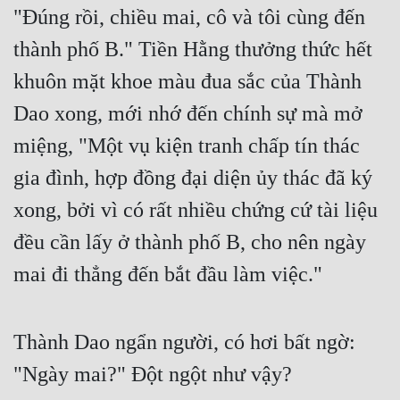
Cổ Đại
"Đúng rồi, chiều mai, cô và tôi cùng đến 
thành phố B." Tiền Hằng thưởng thức hết 
Du Hí
khuôn mặt khoe màu đua sắc của Thành 
Dã Sử
Dao xong, mới nhớ đến chính sự mà mở 
Dị Giới
miệng, "Một vụ kiện tranh chấp tín thác 
Dị Năng
gia đình, hợp đồng đại diện ủy thác đã ký 
Gia Đấu
xong, bởi vì có rất nhiều chứng cứ tài liệu 
Góc Nhìn Nam
đều cần lấy ở thành phố B, cho nên ngày 
Góc Nhìn Nữ
mai đi thẳng đến bắt đầu làm việc."
Huyền Huyễn
Huyền Nghi
Thành Dao ngẩn người, có hơi bất ngờ: 
Huyền Ảo
"Ngày mai?" Đột ngột như vậy?