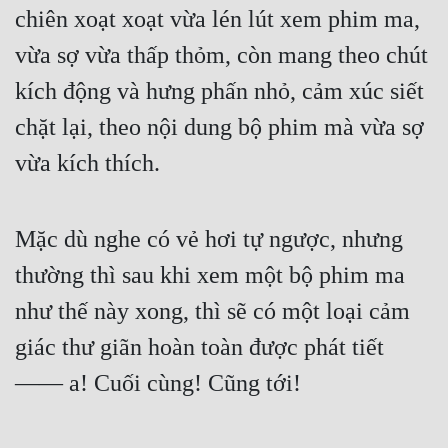
chiên xoạt xoạt vừa lén lút xem phim ma, 
Đẹp
vừa sợ vừa thấp thỏm, còn mang theo chút 
Đẹp Hiệp
kích động và hưng phấn nhỏ, cảm xúc siết 
chặt lại, theo nội dung bộ phim mà vừa sợ 
Tính Cách Nhân Vật :
vừa kích thích.
Cơ Trí
Sát Phạt Quyết Đoán
Mặc dù nghe có vẻ hơi tự ngược, nhưng 
Vô Sỉ
thường thì sau khi xem một bộ phim ma 
Điềm Đạm
như thế này xong, thì sẽ có một loại cảm 
giác thư giãn hoàn toàn được phát tiết 
—— a! Cuối cùng! Cũng tới!