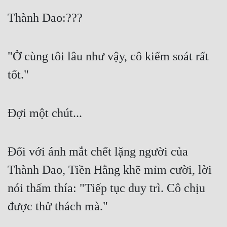
Quân Sự
Thành Dao:???
Sảng Văn
"Ở cùng tôi lâu như vậy, cô kiểm soát rất 
Sắc
tốt."
Sủng
Thanh Xuân
Đợi một chút...
Tiên Hiệp
Tiểu Thuyết
Đối với ánh mắt chết lặng người của 
Trinh Thám
Thành Dao, Tiền Hằng khẽ mỉm cười, lời 
Triều Đấu
nói thấm thía: "Tiếp tục duy trì. Cô chịu 
Trùng Sinh
được thử thách mà."
Trọng Sinh