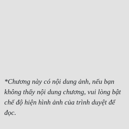
Free
Hậu Cung
Truyện Convert
Truyện Dịch
Truyện Nhập Môn
Truyện ngắn
Xa Lộ Dịch
*Chương này có nội dung ảnh, nếu bạn 
không thấy nội dung chương, vui lòng bật 
Cung Đấu
chế độ hiện hình ảnh của trình duyệt để 
Cạnh Kỹ
đọc.
Cổ Tiên Hiệp