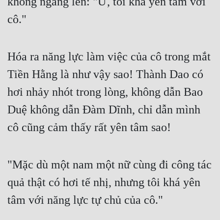
không ngẩng lên: "Ừ, tôi khá yên tâm với 
cô."
Mưu Mô
Mạt Thế
Hóa ra năng lực làm việc của cô trong mắt 
Mỹ Thực
Tiền Hằng là như vậy sao! Thành Dao có 
Ngôn Tình
hơi nhảy nhót trong lòng, không dẫn Bao 
Ngược
Duệ không dẫn Đàm Dĩnh, chỉ dẫn mình 
Nữ Cường
cô cũng cảm thấy rất yên tâm sao!
Nữ Phụ
Phong Thủy - Tâm Linh
"Mặc dù một nam một nữ cùng đi công tác 
Phương Tây
quả thật có hơi tế nhị, nhưng tôi khá yên 
Phản Phái
tâm với năng lực tự chủ của cô."
Quan Trường