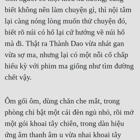
Đô Thị
biết không nên làm chuyện gì, thì nội tâm 
Đông Phương
lại càng nóng lòng muốn thử chuyện đó, 
Đông Phương Huyền Huyễn
biết rõ núi có hổ lại cứ hướng về núi hổ 
Đồng Nhân
mà đi. Thật ra Thành Dao vừa nhát gan 
vừa sợ ma, nhưng lại có một nỗi cố chấp 
hiếu kỳ với phim ma giống như tìm đường 
Cẩu Đạo Trường Sinh
chết vậy.
Ngự Thú
Truyện Nam
Ôm gối ôm, dùng chăn che mắt, trong 
Truyện Nữ
phòng chỉ bật một cái đèn ngủ nhỏ, rồi mở 
Vô Địch Lưu
một gói khoai tây chiên, trong dàn hiệu 
Xây Dựng Thế Lực
ứng âm thanh âm u vừa nhai khoai tây 
Đam Mỹ