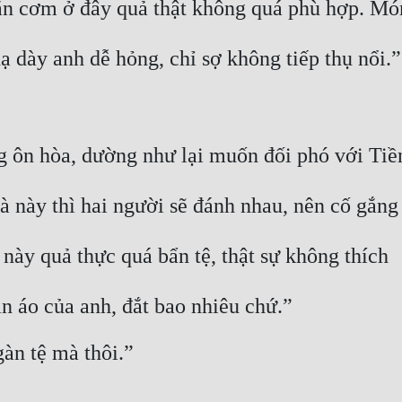
ăn cơm ở đây quả thật không quá phù hợp. Mó
ạ dày anh dễ hỏng, chỉ sợ không tiếp thụ nổi.”
ng ôn hòa, dường như lại muốn đối phó với Tiề
à này thì hai người sẽ đánh nhau, nên cố gắng
 này quả thực quá bẩn tệ, thật sự không thích
ần áo của anh, đắt bao nhiêu chứ.”
àn tệ mà thôi.”