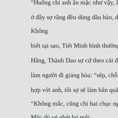
“Huống chi anh ăn mặc như vậy, 
ở đây sợ rằng đều dùng dầu hào, d
Không
biết tại sao, Tiết Minh bình thườ
Hằng, Thành Dao sợ cứ theo cái đ
làm người đi giảng hòa: “sếp, chỗ
hợp với anh, tôi sợ sẽ làm bẩn qu
“Không mắc, cũng chỉ hai chục ng
Mặc dù vẻ ghét bỏ môi