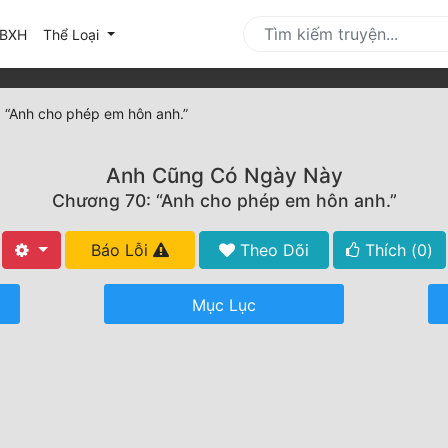
urrent)
BXH
Thể Loại
 “Anh cho phép em hôn anh.”
Anh Cũng Có Ngày Này
Chương 70: “Anh cho phép em hôn anh.”
Báo Lỗi
Theo Dõi
Thích (
0
)
Mục Lục