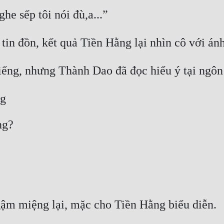
e sếp tôi nói đù,a...”
in đồn, kết quả Tiền Hằng lại nhìn cô với án
iếng, nhưng Thành Dao đã đọc hiểu ý tại ngôn
g 
ng?
ngậm miệng lại, mặc cho Tiền Hằng biểu diễn.