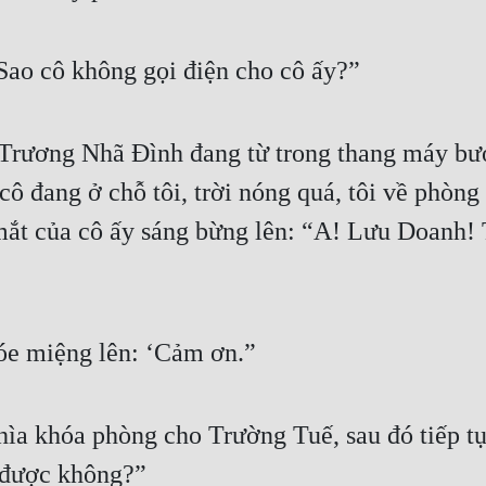
Sao cô không gọi điện cho cô ấy?”
rương Nhã Đình đang từ trong thang máy bước 
 cô đang ở chỗ tôi, trời nóng quá, tôi về phòn
ắt của cô ấy sáng bừng lên: “A! Lưu Doanh! T
e miệng lên: ‘Cảm ơn.”
ìa khóa phòng cho Trường Tuế, sau đó tiếp tụ
i được không?”