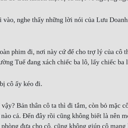
 vào, nghe thấy những lời nói của Lưu Doanh,
oàn phim đi, nơi này cứ để cho trợ lý của cô t
ường Tuế đang xách chiếc ba lô, lấy chiếc ba l
ị cô ấy kéo đi.
ĩ vậy? Bản thân cô ta thì đi tắm, còn bỏ mặc cô
 nào cả. Đến đây rồi cũng không biết là nên 
 phòng đưa cho cô, cũng không giúp cô mang hà