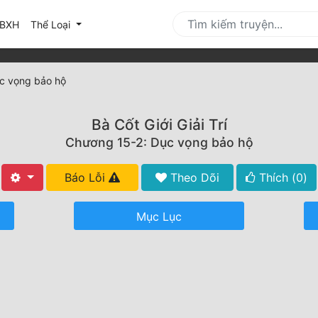
urrent)
BXH
Thể Loại
c vọng bảo hộ
Bà Cốt Giới Giải Trí
Chương 15-2: Dục vọng bảo hộ
Báo Lỗi
Theo Dõi
Thích (
0
)
Mục Lục