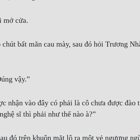
i mở cửa.
 chút bất mãn cau mày, sau đó hỏi Trương Nhã
Đúng vậy.”
c nhận vào đây có phải là cô chưa được đào t
nghệ sĩ thì phải như thế nào à?”
au đó trên khuôn mặt lộ ra một vẻ ngượng ng