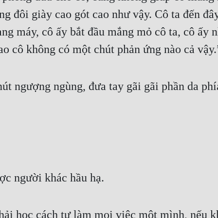
ang đôi giày cao gót cao như vậy. Cô ta đến đây
ng máy, cô ấy bắt đầu mắng mỏ cô ta, cô ấy n
sao cô không có một chút phản ứng nào cả vậy.
hút ngượng ngùng, đưa tay gãi gãi phần da phía
ợc người khác hầu hạ. 
hải học cách tự làm mọi việc một mình, nếu khô