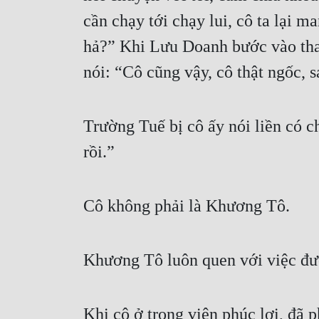
cần chạy tới chạy lui, cô ta lại m
hả?” Khi Lưu Doanh bước vào tha
nói: “Cô cũng vậy, cô thật ngốc, 
Trường Tuế bị cô ấy nói liền có c
rồi.”
Cô không phải là Khương Tô.
Khương Tô luôn quen với việc đư
Khi cô ở trong viện phúc lợi, đã p