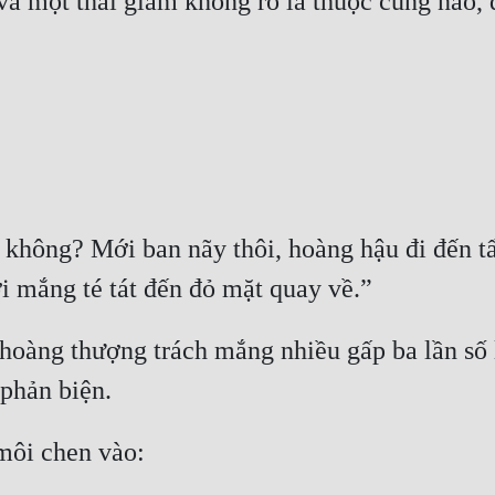
và một thái giám không rõ là thuộc cung nào, 
ì không? Mới ban nãy thôi, hoàng hậu đi đến t
ời mắng té tát đến đỏ mặt quay về.”
oàng thượng trách mắng nhiều gấp ba lần số l
 phản biện.
 môi chen vào: