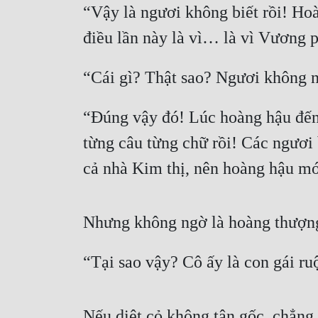
“Vậy là ngươi không biết rồi! H
điều lần này là vì… là vì Vương p
“Cái gì? Thật sao? Ngươi không 
“Đúng vậy đó! Lúc hoàng hậu đến,
từng câu từng chữ rồi! Các ngươi b
cả nhà Kim thị, nên hoàng hậu mớ
Nhưng không ngờ là hoàng thượng 
“Tại sao vậy? Cô ấy là con gái ru
Nếu diệt cỏ không tận gốc, chẳng