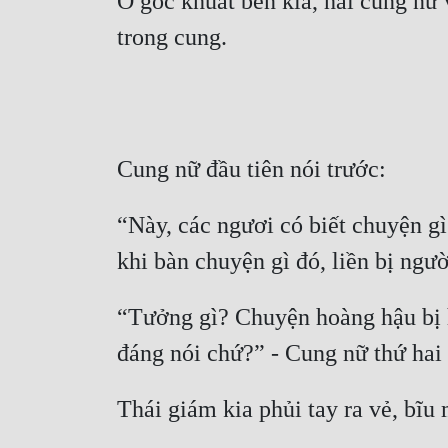
Ở góc khuất bên kia, hai cung nữ 
trong cung.
Cung nữ đầu tiên nói trước:
“Này, các ngươi có biết chuyện g
khi bàn chuyện gì đó, liền bị ngư
“Tưởng gì? Chuyện hoàng hậu bị h
đáng nói chứ?” - Cung nữ thứ hai
Thái giám kia phủi tay ra vẻ, bĩu