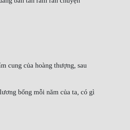
đang bàn tán râm ran chuyện 
ẩm cung của hoàng thượng, sau 
ương bổng mỗi năm của ta, có gì 