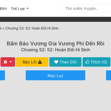
urrent)
BXH
Thể Loại
i
»
Chương 52: 52: Hoán Đổi Hi Sinh
Bẩm Báo Vương Gia Vương Phi Đến Rồi
Chương 52: 52: Hoán Đổi Hi Sinh
Báo Lỗi
Theo Dõi
Thích (
0
)
Mục Lục