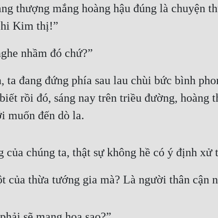
oàng thượng mắng hoàng hậu đúng là chuyện t
hi Kim thị!”
nghe nhầm đó chứ?”
 ta đang đứng phía sau lau chùi bức bình phon
iết rồi đó, sáng nay trên triều đường, hoàng t
i muốn đến dò la.
của chúng ta, thật sự không hề có ý định xử 
ột của thừa tướng gia mà? Là người thân cận n
 phải sẽ mang họa sao?”