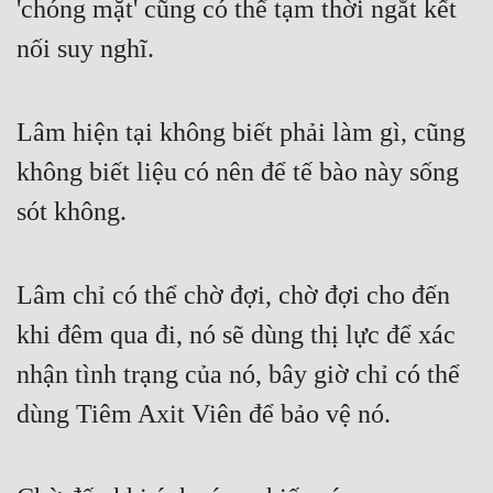
'chóng mặt' cũng có thể tạm thời ngắt kết 
Mưu Mô
nối suy nghĩ.
Mạt Thế
Lâm hiện tại không biết phải làm gì, cũng 
Mỹ Thực
không biết liệu có nên để tế bào này sống 
Ngôn Tình
sót không.
Ngược
Nữ Cường
Lâm chỉ có thể chờ đợi, chờ đợi cho đến 
Nữ Phụ
khi đêm qua đi, nó sẽ dùng thị lực để xác 
Phong Thủy - Tâm Linh
nhận tình trạng của nó, bây giờ chỉ có thể 
Phương Tây
dùng Tiêm Axit Viên để bảo vệ nó.
Phản Phái
Quan Trường