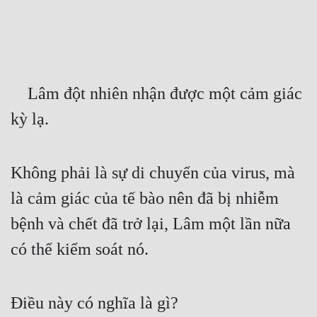
Free
Hậu Cung
Truyện Convert
    Lâm đột nhiên nhận được một cảm giác 
Truyện Dịch
kỳ lạ.
Truyện Nhập Môn
Truyện ngắn
Không phải là sự di chuyển của virus, mà 
Xa Lộ Dịch
là cảm giác của tế bào nên đã bị nhiễm 
bệnh và chết đã trở lại, Lâm một lần nữa 
Cung Đấu
có thể kiểm soát nó.
Cạnh Kỹ
Cổ Tiên Hiệp
Điều này có nghĩa là gì?