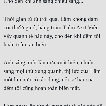
Chờ đến khi ánh sáng chiếu sáng...
Quân Sự
Sảng Văn
Thời gian từ từ trôi qua, Lâm không dám 
Sắc
coi thường nó, hàng trăm Tiêm Axit Viên 
vây quanh tế bào này, cho đến khi đêm tối 
Sủng
hoàn toàn tan biến.
Thanh Xuân
Tiên Hiệp
Ánh sáng, một lần nữa xuất hiện, chiếu 
Tiểu Thuyết
sáng mọi thứ xung quanh, thị lực của Lâm 
Trinh Thám
một lần nữa có tác dụng, nỗi sợ hãi của 
Triều Đấu
đêm tối cũng hoàn toàn biến mất.
Trùng Sinh
Trọng Sinh