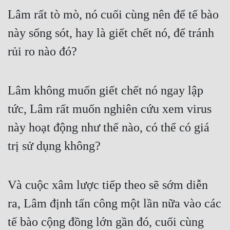
Lâm rất tò mò, nó cuối cùng nên để tế bào 
Đẹp
này sống sót, hay là giết chết nó, để tránh 
Đẹp Hiệp
rủi ro nào đó?
Tính Cách Nhân Vật :
Lâm không muốn giết chết nó ngay lập 
Cơ Trí
tức, Lâm rất muốn nghiên cứu xem virus 
Sát Phạt Quyết Đoán
này hoạt động như thế nào, có thể có giá 
Vô Sỉ
trị sử dụng không?
Điềm Đạm
Và cuộc xâm lược tiếp theo sẽ sớm diễn 
ra, Lâm định tấn công một lần nữa vào các 
tế bào cộng đồng lớn gần đó, cuối cùng 