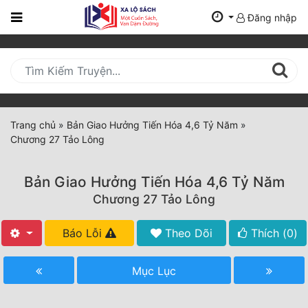
Đăng nhập
Trang
Chủ
Mới
Cập
Nhật
Trang chủ
»
Bản Giao Hưởng Tiến Hóa 4,6 Tỷ Năm
»
(current)
Chương 27 Tảo Lông
BXH
Thể Loại
Bản Giao Hưởng Tiến Hóa 4,6 Tỷ Năm
Chương 27 Tảo Lông
Tất Cả
Báo Lỗi
Theo Dõi
Thích (
0
)
Truyện Mới Ra
Mục Lục
Hoàn Thành