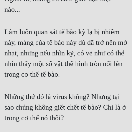
Đô Thị
nào...
Đông Phương
Đông Phương Huyền Huyễn
Lâm luôn quan sát tế bào kỳ lạ bị nhiễm 
Đồng Nhân
này, màng của tế bào này dù đã trở nên mờ 
nhạt, nhưng nếu nhìn kỹ, có vẻ như có thể 
Cẩu Đạo Trường Sinh
nhìn thấy một số vật thể hình tròn nổi lên 
Ngự Thú
trong cơ thể tế bào.
Truyện Nam
Những thứ đó là virus không? Nhưng tại 
Truyện Nữ
sao chúng không giết chết tế bào? Chỉ là ở 
Vô Địch Lưu
trong cơ thể nó thôi?
Xây Dựng Thế Lực
Đam Mỹ