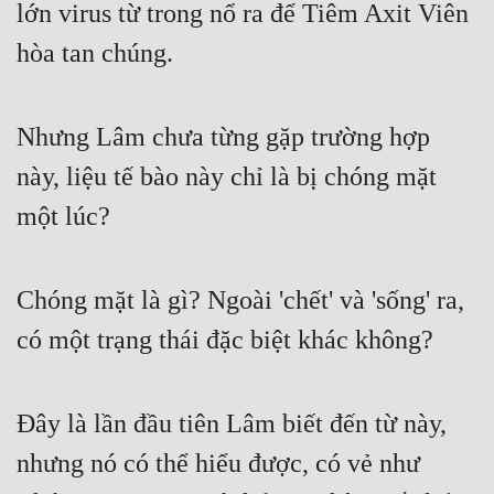
Hài Hước
lớn virus từ trong nổ ra để Tiêm Axit Viên 
hòa tan chúng.
Hệ Thống
Học Đường
Nhưng Lâm chưa từng gặp trường hợp 
Khoa Huyễn
này, liệu tế bào này chỉ là bị chóng mặt 
Khoa Huyễn Không Gian
một lúc?
Kinh Dị
Kiếm Hiệp
Chóng mặt là gì? Ngoài 'chết' và 'sống' ra, 
Kỳ Huyễn
có một trạng thái đặc biệt khác không?
Kỳ Ảo
Linh Dị
Đây là lần đầu tiên Lâm biết đến từ này, 
Làm Giàu
nhưng nó có thể hiểu được, có vẻ như 
Lịch Sử