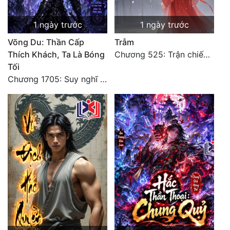
1 ngày trước
1 ngày trước
Võng Du: Thần Cấp
Trẫm
Thích Khách, Ta Là Bóng
Chương 525: Trận chiến tấn công phòng thủ Macao (2)
Tối
Chương 1705: Suy nghĩ sinh tồn của Vô Danh Tuyết!