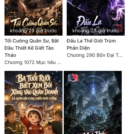
khoảng 23 giờ trước
khoảng 23 giờ trước
Tối Cường Quân Sư, Bắt
Đấu La Thế Giới Trùm
Đầu Thiết Kế Giết Tào
Phản Diện
Tháo
Chương 290 Bốn Đại Tông Môn Đơn Thuộc Tính Vô Cùng Thê Lương
Chương 1072 Mục tiêu của chúng ta là biển sao trời (2/2)