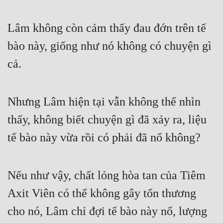
Cổ Đại
Lâm không còn cảm thấy đau đớn trên tế 
Du Hí
bào này, giống như nó không có chuyện gì 
Dã Sử
cả.
Dị Giới
Dị Năng
Nhưng Lâm hiện tại vẫn không thể nhìn 
Gia Đấu
thấy, không biết chuyện gì đã xảy ra, liệu 
Góc Nhìn Nam
tế bào này vừa rồi có phải đã nổ không?
Góc Nhìn Nữ
Huyền Huyễn
Nếu như vậy, chất lỏng hòa tan của Tiêm 
Huyền Nghi
Axit Viên có thể không gây tổn thương 
Huyền Ảo
cho nó, Lâm chỉ đợi tế bào này nổ, lượng 