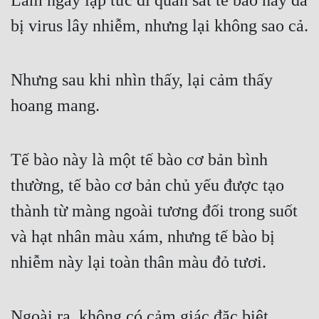
Lâm ngay lập tức đi quan sát tế bào này đã 
Tu Chân
bị virus lây nhiễm, nhưng lại không sao cả.
Tu Tiên
Tội Phạm
Nhưng sau khi nhìn thấy, lại cảm thấy 
Vô Địch
hoang mang.
Võ Hiệp
Tế bào này là một tế bào cơ bản bình 
Võng Du
thường, tế bào cơ bản chủ yếu được tạo 
Xuyên Không
thành từ màng ngoài tương đối trong suốt 
Xuyên Nhanh
và hạt nhân màu xám, nhưng tế bào bị 
Xuyên Sách
nhiễm này lại toàn thân màu đỏ tươi.
Xuyên Thư
Điền Văn
Ngoài ra, không có cảm giác đặc biệt 