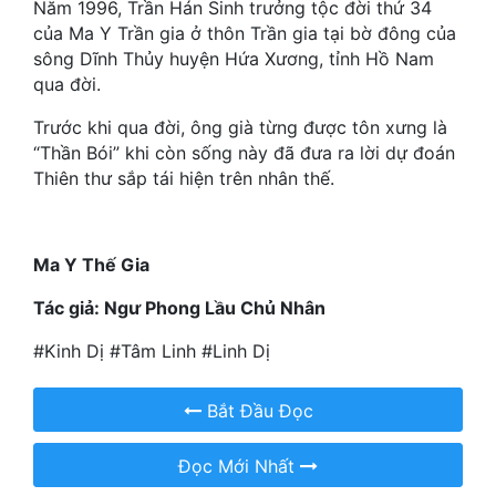
Năm 1996, Trần Hán Sinh trưởng tộc đời thứ 34
của Ma Y Trần gia ở thôn Trần gia tại bờ đông của
Mưu Mô
sông Dĩnh Thủy huyện Hứa Xương, tỉnh Hồ Nam
qua đời.
Mạt Thế
Trước khi qua đời, ông già từng được tôn xưng là
Mỹ Thực
“Thần Bói” khi còn sống này đã đưa ra lời dự đoán
Ngôn Tình
Thiên thư sắp tái hiện trên nhân thế.
Ngược
Ma Y Thế Gia
Nữ Cường
Tác giả: Ngư Phong Lầu Chủ Nhân
Nữ Phụ
#Kinh Dị #Tâm Linh #Linh Dị
Phong Thủy - Tâm Linh
Phương Tây
Bắt Đầu Đọc
Phản Phái
Đọc Mới Nhất
Quan Trường