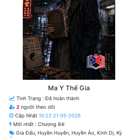
Free
Hậu Cung
Truyện Convert
Truyện Dịch
Truyện Nhập Môn
Truyện ngắn
Xa Lộ Dịch
Ma Y Thế Gia
Tình Trạng :
Đã hoàn thành
Cung Đấu
2
người theo dõi
Cập Nhật
10:23 21-05-2026
Cạnh Kỹ
Mới nhất :
Chương 84:
Cổ Tiên Hiệp
Gia Đấu
,
Huyền Huyễn
,
Huyền Ảo
,
Kinh Dị
,
Kỳ