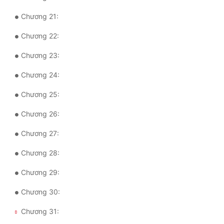
Đô Thị
Chương 21:
Đông Phương
Chương 22:
Đông Phương Huyền Huyễn
Chương 23:
Đồng Nhân
Chương 24:
Chương 25:
Cẩu Đạo Trường Sinh
Chương 26:
Ngự Thú
Chương 27:
Truyện Nam
Chương 28:
Truyện Nữ
Chương 29:
Vô Địch Lưu
Chương 30:
Xây Dựng Thế Lực
Chương 31:
Đam Mỹ