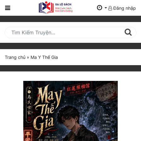
Đăng nhập
Trang
Chủ
Mới
Cập
Nhật
Trang chủ
»
Ma Y Thế Gia
(current)
BXH
Thể Loại
Tất Cả
Truyện Mới Ra
Hoàn Thành