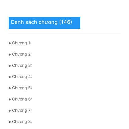
Quân Sự
Sảng Văn
Danh sách chương (146)
Sắc
Chương 1:
Sủng
Chương 2:
Thanh Xuân
Chương 3:
Tiên Hiệp
Chương 4:
Tiểu Thuyết
Chương 5:
Trinh Thám
Chương 6:
Triều Đấu
Chương 7:
Trùng Sinh
Chương 8:
Trọng Sinh