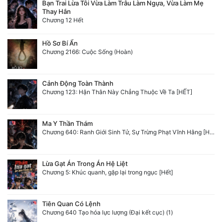
Bạn Trai Lừa Tôi Vừa Làm Trâu Làm Ngựa, Vừa Làm Mẹ
Thay Hắn
Chương 12 Hết
Hồ Sơ Bí Ẩn
Chương 2166: Cuộc Sống (Hoàn)
Cảnh Động Toàn Thành
Chương 123: Hận Thân Này Chẳng Thuộc Về Ta [HẾT]
Ma Y Thần Thám
Chương 640: Ranh Giới Sinh Tử, Sự Trừng Phạt Vĩnh Hằng [HẾT]
Lừa Gạt Án Trong Án Hệ Liệt
Chương 5: Khúc quanh, gặp lại trong ngục [Hết]
Tiên Quan Có Lệnh
Chương 640 Tạo hóa lực lượng (Đại kết cục) (1)