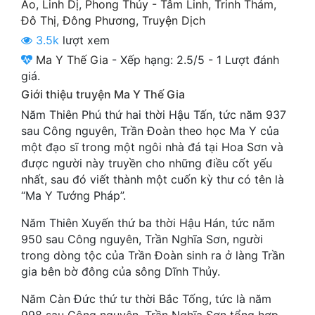
Ảo
,
Linh Dị
,
Phong Thủy - Tâm Linh
,
Trinh Thám
,
Cổ Đại
Đô Thị
,
Đông Phương
,
Truyện Dịch
Du Hí
3.5k
lượt xem
Ma Y Thế Gia
-
Xếp hạng:
2.5
/
5
-
1
Lượt đánh
Dã Sử
giá.
Giới thiệu truyện Ma Y Thế Gia
Dị Giới
Năm Thiên Phú thứ hai thời Hậu Tấn, tức năm 937
Dị Năng
sau Công nguyên, Trần Đoàn theo học Ma Y của
một đạo sĩ trong một ngôi nhà đá tại Hoa Sơn và
Gia Đấu
được người này truyền cho những điều cốt yếu
nhất, sau đó viết thành một cuốn kỳ thư có tên là
Góc Nhìn Nam
“Ma Y Tướng Pháp”.
Góc Nhìn Nữ
Năm Thiên Xuyến thứ ba thời Hậu Hán, tức năm
Huyền Huyễn
950 sau Công nguyên, Trần Nghĩa Sơn, người
trong dòng tộc của Trần Đoàn sinh ra ở làng Trần
Huyền Nghi
gia bên bờ đông của sông Dĩnh Thủy.
Huyền Ảo
Năm Càn Đức thứ tư thời Bắc Tống, tức là năm