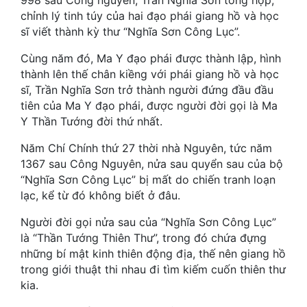
998 sau Công nguyên, Trần Nghĩa Sơn tổng hợp,
Hài Hước
chỉnh lý tinh túy của hai đạo phái giang hồ và học
sĩ viết thành kỳ thư “Nghĩa Sơn Công Lục”.
Hệ Thống
Cùng năm đó, Ma Y đạo phái được thành lập, hình
Học Đường
thành lên thế chân kiềng với phái giang hồ và học
Khoa Huyễn
sĩ, Trần Nghĩa Sơn trở thành người đứng đầu đầu
tiên của Ma Y đạo phái, được người đời gọi là Ma
Khoa Huyễn Không Gian
Y Thần Tướng đời thứ nhất.
Kinh Dị
Năm Chí Chính thứ 27 thời nhà Nguyên, tức năm
1367 sau Công Nguyên, nửa sau quyển sau của bộ
Kiếm Hiệp
“Nghĩa Sơn Công Lục” bị mất do chiến tranh loạn
lạc, kể từ đó không biết ở đâu.
Kỳ Huyễn
Người đời gọi nửa sau của “Nghĩa Sơn Công Lục”
Kỳ Ảo
là “Thần Tướng Thiên Thư”, trong đó chứa đựng
Linh Dị
những bí mật kinh thiên động địa, thế nên giang hồ
trong giới thuật thi nhau đi tìm kiếm cuốn thiên thư
Làm Giàu
kia.
Lịch Sử