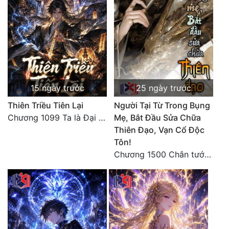
Tu Chân
Tu Tiên
Tội Phạm
Vô Địch
15 ngày trước
25 ngày trước
Võ Hiệp
Thiên Triều Tiên Lại
Người Tại Từ Trong Bụng
Võng Du
Chương 1099 Ta là Đại La Tiên! Một người đắc đạo, gà chó lên trời (Đại kết cục)
Mẹ, Bắt Đầu Sửa Chữa
Thiên Đạo, Vạn Cổ Độc
Xuyên Không
Tôn!
Chương 1500 Chân tướng thế giới! Tam thế hợp nhất! (kết thúc) (5)
Xuyên Nhanh
Xuyên Sách
Xuyên Thư
Điền Văn