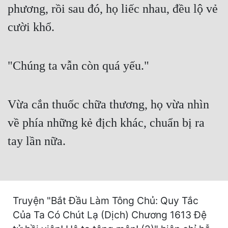
phương, rồi sau đó, họ liếc nhau, đều lộ vẻ
Cổ Đại
cười khổ.
Du Hí
Dã Sử
"Chúng ta vẫn còn quá yếu."
Dị Giới
Dị Năng
Vừa cắn thuốc chữa thương, họ vừa nhìn
Gia Đấu
về phía những kẻ địch khác, chuẩn bị ra
Góc Nhìn Nam
tay lần nữa.
Góc Nhìn Nữ
Huyền Huyễn
Huyền Nghi
Truyện "Bắt Đầu Làm Tông Chủ: Quy Tắc
Huyền Ảo
Của Ta Có Chút Lạ (Dịch) Chương 1613 Đệ