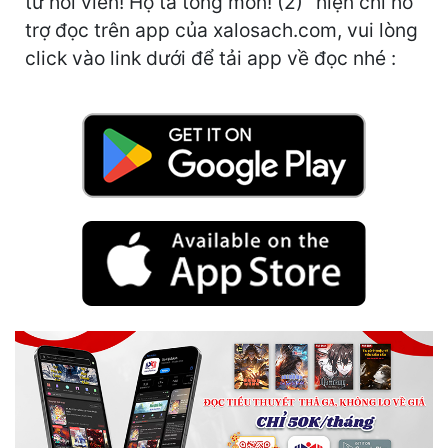
tử hồi viên! Hộ ta tông môn! (2)" hiện chỉ hỗ
Hài Hước
trợ đọc trên app của xalosach.com, vui lòng
Hệ Thống
click vào link dưới để tải app về đọc nhé :
Học Đường
Khoa Huyễn
Khoa Huyễn Không Gian
Kinh Dị
Kiếm Hiệp
Kỳ Huyễn
Kỳ Ảo
Linh Dị
Làm Giàu
Lịch Sử