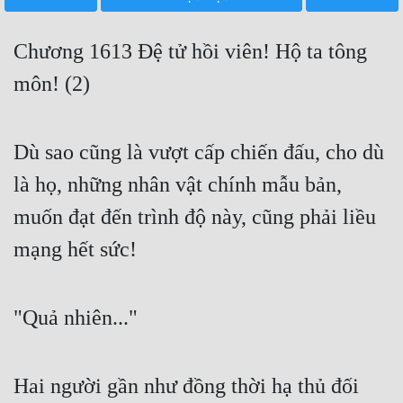
Free
Chương 1613 Đệ tử hồi viên! Hộ ta tông
Hậu Cung
môn! (2)
Truyện Convert
Truyện Dịch
Dù sao cũng là vượt cấp chiến đấu, cho dù
Truyện Nhập Môn
là họ, những nhân vật chính mẫu bản,
Truyện ngắn
muốn đạt đến trình độ này, cũng phải liều
Xa Lộ Dịch
mạng hết sức!
Cung Đấu
"Quả nhiên..."
Cạnh Kỹ
Cổ Tiên Hiệp
Hai người gần như đồng thời hạ thủ đối