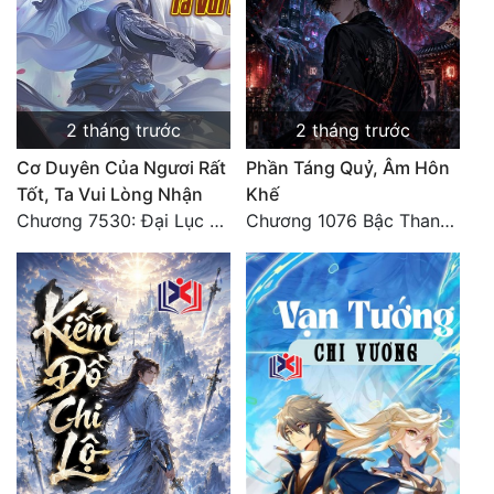
Đẹp
Đẹp Hiệp
2 tháng trước
2 tháng trước
Tính Cách Nhân Vật :
Cơ Duyên Của Ngươi Rất
Phần Táng Quỷ, Âm Hôn
Cơ Trí
Tốt, Ta Vui Lòng Nhận
Khế
Chương 7530: Đại Lục Khởi Nguyên – Kiến Thành 71
Chương 1076 Bậc Thang Lên Ngôi Vua (Kết Thúc)
Sát Phạt Quyết Đoán
Vô Sỉ
Điềm Đạm