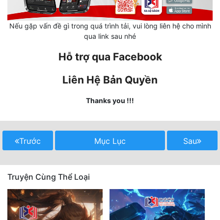
Mưu Mô
Nếu gặp vấn đề gì trong quá trình tải, vui lòng liên hệ cho mình
qua link sau nhé
Mạt Thế
Hỗ trợ qua Facebook
Mỹ Thực
Ngôn Tình
Liên Hệ Bản Quyền
Ngược
Thanks you !!!
Nữ Cường
Nữ Phụ
Trước
Mục Lục
Sau
Phong Thủy - Tâm Linh
Phương Tây
Truyện Cùng Thể Loại
Phản Phái
Quan Trường