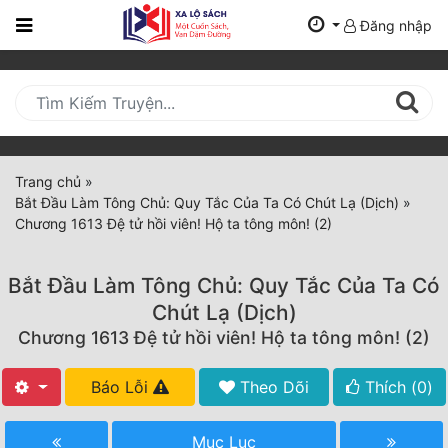
Đăng nhập
Trang
Chủ
Mới
Cập
Nhật
Trang chủ
»
(current)
Bắt Đầu Làm Tông Chủ: Quy Tắc Của Ta Có Chút Lạ (Dịch)
»
BXH
Chương 1613 Đệ tử hồi viên! Hộ ta tông môn! (2)
Thể Loại
Bắt Đầu Làm Tông Chủ: Quy Tắc Của Ta Có
Chút Lạ (Dịch)
Tất Cả
Chương 1613 Đệ tử hồi viên! Hộ ta tông môn! (2)
Truyện Mới Ra
Báo Lỗi
Theo Dõi
Thích (
0
)
Hoàn Thành
Mục Lục