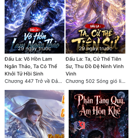
Đô Thị
Đông Phương
Đông Phương Huyền Huyễn
Đồng Nhân
29 ngày trước
29 ngày trước
Đấu La: Võ Hồn Lam
Đấu La: Ta, Cử Thế Tiên
Cẩu Đạo Trường Sinh
Ngân Thảo, Ta Có Thể
Sư, Thu Đồ Đệ Ninh Vinh
Khởi Tử Hồi Sinh
Vinh
Ngự Thú
Chương 447 Trở về Đảo Hải Thần
Chương 502 Sóng gió liên hồi, nguy cơ sinh nở của Ninh Vinh Vinh [HẾT]
Truyện Nam
Truyện Nữ
Vô Địch Lưu
Xây Dựng Thế Lực
Đam Mỹ