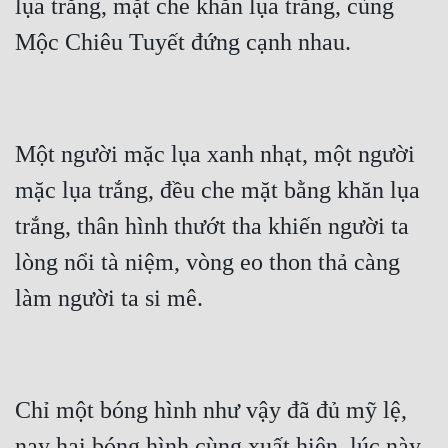
lụa trắng, mặt che khăn lụa trắng, cùng 
Đô Thị
Đông Phương
Đông Phương Huyền Huyễn
Đồng Nhân
Một người mặc lụa xanh nhạt, một người 
mặc lụa trắng, đều che mặt bằng khăn lụa 
Cẩu Đạo Trường Sinh
trắng, thân hình thướt tha khiến người ta 
Ngự Thú
lòng nổi tà niệm, vòng eo thon thả càng 
Truyện Nam
Truyện Nữ
Vô Địch Lưu
Chỉ một bóng hình như vậy đã đủ mỹ lệ, 
Xây Dựng Thế Lực
nay hai bóng hình cùng xuất hiện, lúc này 
Đam Mỹ