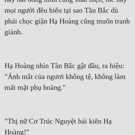
mọi người đều hiểu tại sao Tần Bắc dù 
Đẹp
phải chọc giận Hạ Hoàng cũng muốn tranh 
Đẹp Hiệp
Tính Cách Nhân Vật :
Cơ Trí
Sát Phạt Quyết Đoán
Hạ Hoàng nhìn Tần Bắc gật đầu, ra hiệu: 
"Ánh mắt của ngươi không tệ, không làm 
Vô Sỉ
Điềm Đạm
"Thị nữ Cơ Trúc Nguyệt bái kiến Hạ 