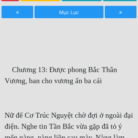
Free
Mục Lục
Hậu Cung
Truyện Convert
Truyện Dịch
Truyện Nhập Môn
    Chương 13: Được phong Bắc Thân 
Truyện ngắn
Xa Lộ Dịch
Cung Đấu
Nữ đế Cơ Trúc Nguyệt chờ đợi ở ngoài đại 
Cạnh Kỹ
điện. Nghe tin Tần Bắc vừa gặp đã tỏ ý 
Cổ Tiên Hiệp
mến nàng, nàng liền cau mày. Nàng làm 