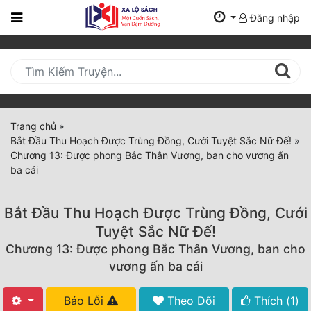
Đăng nhập
Trang
Chủ
Mới
Cập
Nhật
Trang chủ
»
(current)
Bắt Đầu Thu Hoạch Được Trùng Đồng, Cưới Tuyệt Sắc Nữ Đế!
»
BXH
Chương 13: Được phong Bắc Thân Vương, ban cho vương ấn
ba cái
Thể Loại
Bắt Đầu Thu Hoạch Được Trùng Đồng, Cưới
Tất Cả
Tuyệt Sắc Nữ Đế!
Chương 13: Được phong Bắc Thân Vương, ban cho
Truyện Mới Ra
vương ấn ba cái
Hoàn Thành
Báo Lỗi
Theo Dõi
Thích (
1
)