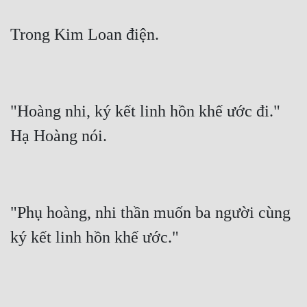
Quân Sự
Sảng Văn
Sắc
Sủng
"Hoàng nhi, ký kết linh hồn khế ước đi." 
Thanh Xuân
Tiên Hiệp
Tiểu Thuyết
"Phụ hoàng, nhi thần muốn ba người cùng 
Trinh Thám
Triều Đấu
Trùng Sinh
Trọng Sinh