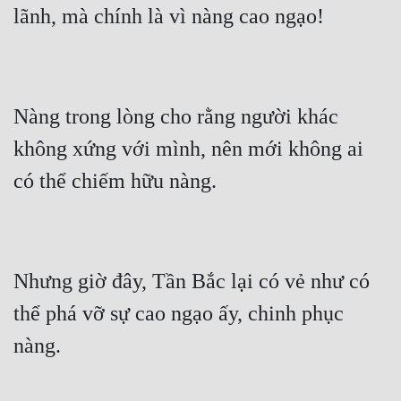
Mưu Mô
Mạt Thế
Mỹ Thực
Nàng trong lòng cho rằng người khác 
Ngôn Tình
không xứng với mình, nên mới không ai 
Ngược
Nữ Cường
Nữ Phụ
Nhưng giờ đây, Tần Bắc lại có vẻ như có 
Phong Thủy - Tâm Linh
thể phá vỡ sự cao ngạo ấy, chinh phục 
Phương Tây
Phản Phái
Quan Trường