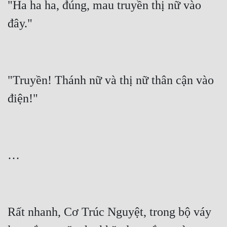
"Ha ha ha, đúng, mau truyền thị nữ vào 
Tu Chân
Tu Tiên
Tội Phạm
Vô Địch
"Truyền! Thánh nữ và thị nữ thân cận vào 
Võ Hiệp
Võng Du
Xuyên Không
Xuyên Nhanh
Xuyên Sách
Xuyên Thư
Rất nhanh, Cơ Trúc Nguyệt, trong bộ váy 
Điền Văn