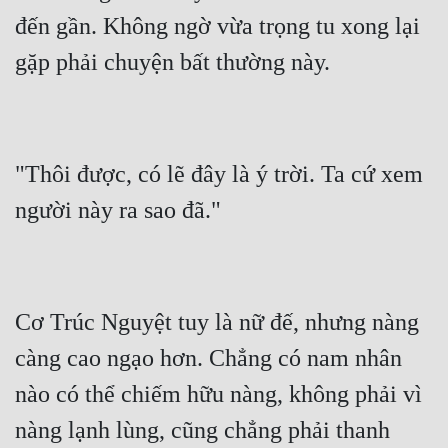
Hài Hước
đến gần. Không ngờ vừa trọng tu xong lại 
Hệ Thống
Học Đường
Khoa Huyễn
Khoa Huyễn Không Gian
"Thôi được, có lẽ đây là ý trời. Ta cứ xem 
Kinh Dị
Kiếm Hiệp
Kỳ Huyễn
Cơ Trúc Nguyệt tuy là nữ đế, nhưng nàng 
Kỳ Ảo
càng cao ngạo hơn. Chẳng có nam nhân 
Linh Dị
nào có thể chiếm hữu nàng, không phải vì 
Làm Giàu
nàng lạnh lùng, cũng chẳng phải thanh 
Lịch Sử