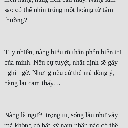
Cổ Đại
sao có thể nhìn trúng một hoàng tử tầm 
Du Hí
Dã Sử
Dị Giới
Dị Năng
Tuy nhiên, nàng hiểu rõ thân phận hiện tại 
của mình. Nếu cự tuyệt, nhất định sẽ gây 
Gia Đấu
nghi ngờ. Nhưng nếu cứ thế mà đồng ý, 
Góc Nhìn Nam
Góc Nhìn Nữ
Huyền Huyễn
Huyền Nghi
Nàng là người trọng tu, sống lâu như vậy 
Huyền Ảo
mà không có bất kỳ nam nhân nào có thể 