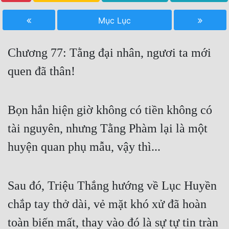
Free
Mục Lục
Hậu Cung
Chương 77: Tằng đại nhân, ngươi ta mới
Truyện Convert
quen đã thân!
Truyện Dịch
Truyện Nhập Môn
Bọn hắn hiện giờ không có tiền không có
Truyện ngắn
tài nguyên, nhưng Tằng Phàm lại là một
Xa Lộ Dịch
huyện quan phụ mẫu, vậy thì...
Cung Đấu
Sau đó, Triệu Thắng hướng về Lục Huyền
Cạnh Kỹ
chắp tay thở dài, vẻ mặt khó xử đã hoàn
Cổ Tiên Hiệp
toàn biến mất, thay vào đó là sự tự tin tràn