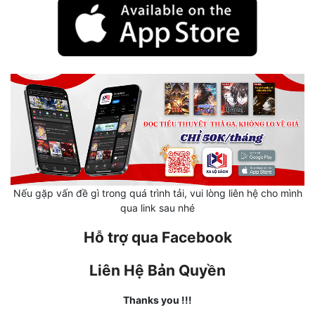
Hài Hước
Hệ Thống
Học Đường
Khoa Huyễn
Khoa Huyễn Không Gian
Kinh Dị
Kiếm Hiệp
Nếu gặp vấn đề gì trong quá trình tải, vui lòng liên hệ cho mình
Kỳ Huyễn
qua link sau nhé
Kỳ Ảo
Hỗ trợ qua Facebook
Linh Dị
Liên Hệ Bản Quyền
Làm Giàu
Thanks you !!!
Lịch Sử