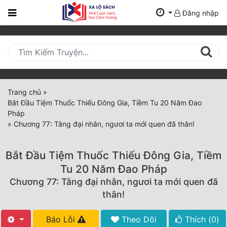
Đăng nhập
Trang
Chủ
Mới
Cập
Nhật
Trang chủ
»
(current)
Bắt Đầu Tiệm Thuốc Thiếu Đông Gia, Tiềm Tu 20 Năm Đao
BXH
Pháp
»
Chương 77: Tằng đại nhân, ngươi ta mới quen đã thân!
Thể Loại
Bắt Đầu Tiệm Thuốc Thiếu Đông Gia, Tiềm
Tất Cả
Tu 20 Năm Đao Pháp
Chương 77: Tằng đại nhân, ngươi ta mới quen đã
Truyện Mới Ra
thân!
Hoàn Thành
Báo Lỗi
Theo Dõi
Thích (
0
)