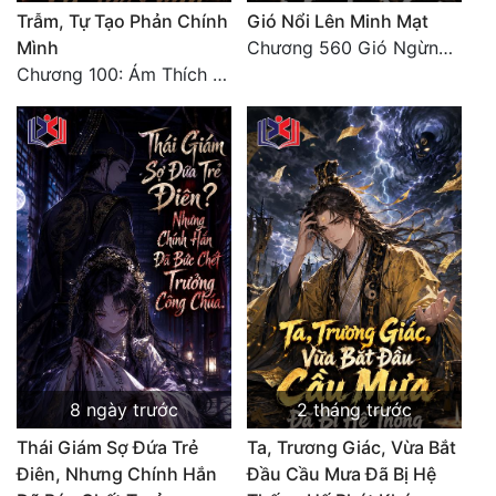
Trẫm, Tự Tạo Phản Chính
Gió Nổi Lên Minh Mạt
Quân Sự
Mình
Chương 560 Gió Ngừng (Kết Cục)
Chương 100: Ám Thích Trên Vân Sơn
Sảng Văn
Sắc
Sủng
Thanh Xuân
Tiên Hiệp
Tiểu Thuyết
Trinh Thám
Triều Đấu
8 ngày trước
2 tháng trước
Trùng Sinh
Thái Giám Sợ Đứa Trẻ
Ta, Trương Giác, Vừa Bắt
Điên, Nhưng Chính Hắn
Đầu Cầu Mưa Đã Bị Hệ
Trọng Sinh