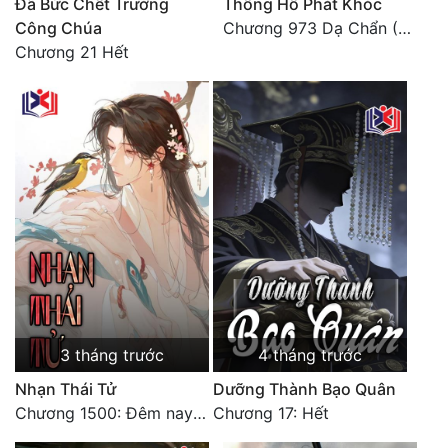
Đã Bức Chết Trưởng
Thống Hố Phát Khóc
Tu Chân
Công Chúa
Chương 973 Dạ Chẩn (2/2)
Chương 21 Hết
Tu Tiên
Tội Phạm
Vô Địch
Võ Hiệp
Võng Du
Xuyên Không
Xuyên Nhanh
Xuyên Sách
3 tháng trước
4 tháng trước
Xuyên Thư
Nhạn Thái Tử
Dưỡng Thành Bạo Quân
Chương 1500: Đêm nay tận hưởng vui thích [HẾT]
Chương 17: Hết
Điền Văn