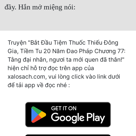
Cổ Đại
đầy. Hắn mở miệng nói:
Du Hí
Dã Sử
Dị Giới
Truyện "Bắt Đầu Tiệm Thuốc Thiếu Đông
Gia, Tiềm Tu 20 Năm Đao Pháp Chương 77:
Dị Năng
Tằng đại nhân, ngươi ta mới quen đã thân!"
Gia Đấu
hiện chỉ hỗ trợ đọc trên app của
xalosach.com, vui lòng click vào link dưới
Góc Nhìn Nam
để tải app về đọc nhé :
Góc Nhìn Nữ
Huyền Huyễn
Huyền Nghi
Huyền Ảo