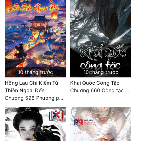
Đẹp
Đẹp Hiệp
Tính Cách Nhân Vật :
Cơ Trí
Sát Phạt Quyết Đoán
10 tháng trước
10 tháng trước
Vô Sỉ
Hồng Lâu Chi Kiếm Từ
Khai Quốc Công Tặc
Thiên Ngoại Đến
Chương 660 Công tặc - Đại kết cục và vĩ thanh (4)
Điềm Đạm
Chương 598 Phương pháp, Đại Ngọc phóng Bảo Thoa