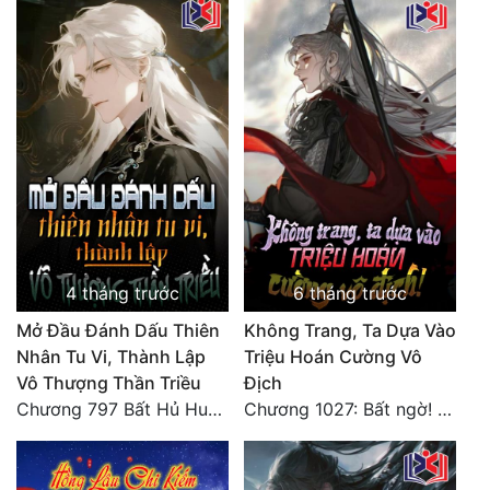
Đô Thị
Đông Phương
Đông Phương Huyền Huyễn
Đồng Nhân
Cẩu Đạo Trường Sinh
Ngự Thú
4 tháng trước
6 tháng trước
Truyện Nam
Mở Đầu Đánh Dấu Thiên
Không Trang, Ta Dựa Vào
Nhân Tu Vi, Thành Lập
Triệu Hoán Cường Vô
Truyện Nữ
Vô Thượng Thần Triều
Địch
Vô Địch Lưu
Chương 797 Bất Hủ Huyền Địa
Chương 1027: Bất ngờ! Long Vực dậy sóng!
Xây Dựng Thế Lực
Đam Mỹ