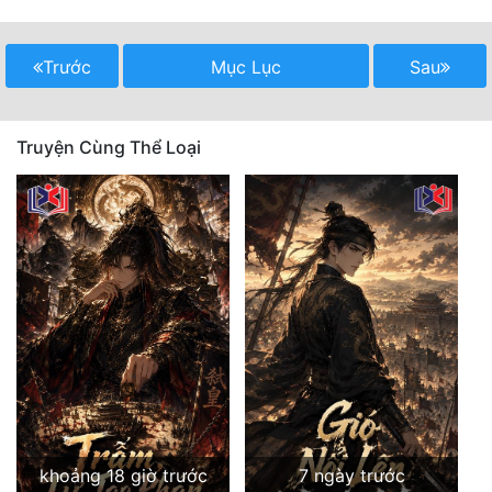
Mưu Mô
Trước
Mục Lục
Sau
Mạt Thế
Mỹ Thực
Truyện Cùng Thể Loại
Ngôn Tình
Ngược
Nữ Cường
Nữ Phụ
Phong Thủy - Tâm Linh
Phương Tây
Phản Phái
khoảng 18 giờ trước
7 ngày trước
Quan Trường