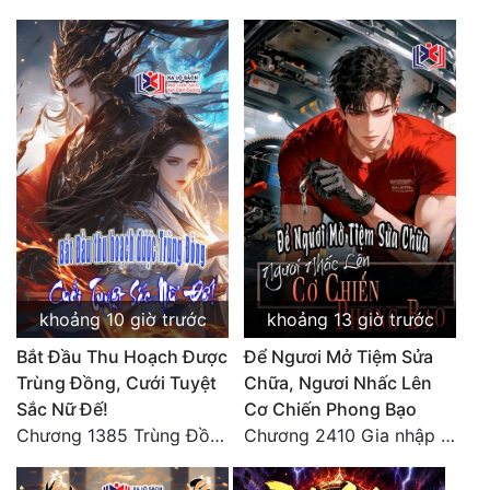
Quân Sự
Sảng Văn
Sắc
Sủng
Thanh Xuân
Tiên Hiệp
Tiểu Thuyết
khoảng 10 giờ trước
khoảng 13 giờ trước
Trinh Thám
Bắt Đầu Thu Hoạch Được
Để Ngươi Mở Tiệm Sửa
Trùng Đồng, Cưới Tuyệt
Chữa, Ngươi Nhấc Lên
Triều Đấu
Sắc Nữ Đế!
Cơ Chiến Phong Bạo
Trùng Sinh
Chương 1385 Trùng Đồng thấu ảo cảnh, lĩnh hội Pháp tắc Nhân Quả
Chương 2410 Gia nhập là chuyện không thể nào!!
Trọng Sinh