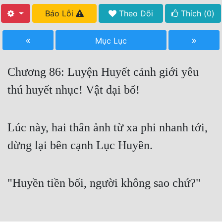
Báo Lỗi
Theo Dõi
Thích (
0
)
Free
Hậu Cung
Mục Lục
Truyện Convert
Chương 86: Luyện Huyết cảnh giới yêu
Truyện Dịch
thú huyết nhục! Vật đại bổ!
Truyện Nhập Môn
Truyện ngắn
Lúc này, hai thân ảnh từ xa phi nhanh tới,
Xa Lộ Dịch
dừng lại bên cạnh Lục Huyền.
Cung Đấu
"Huyền tiền bối, người không sao chứ?"
Cạnh Kỹ
Cổ Tiên Hiệp