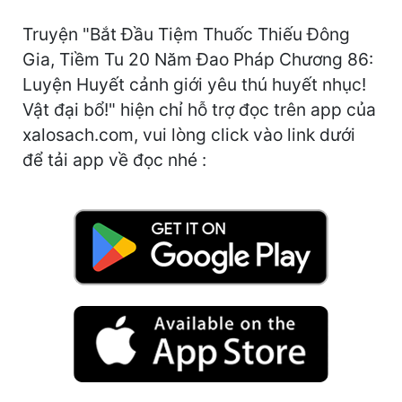
Cổ Đại
Truyện "Bắt Đầu Tiệm Thuốc Thiếu Đông
Du Hí
Gia, Tiềm Tu 20 Năm Đao Pháp Chương 86:
Luyện Huyết cảnh giới yêu thú huyết nhục!
Dã Sử
Vật đại bổ!" hiện chỉ hỗ trợ đọc trên app của
Dị Giới
xalosach.com, vui lòng click vào link dưới
Dị Năng
để tải app về đọc nhé :
Gia Đấu
Góc Nhìn Nam
Góc Nhìn Nữ
Huyền Huyễn
Huyền Nghi
Huyền Ảo