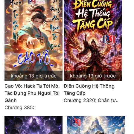
Tu Chân
Tu Tiên
Tội Phạm
Vô Địch
Võ Hiệp
Võng Du
khoảng 13 giờ trước
khoảng 13 giờ trước
Xuyên Không
Cao Võ: Hack Ta Tới Mở,
Điên Cuồng Hệ Thống
Xuyên Nhanh
Tác Dụng Phụ Ngươi Tới
Tăng Cấp
Gánh
Chương 2320: Chân tướng
Xuyên Sách
Chương 385:
Xuyên Thư
Điền Văn