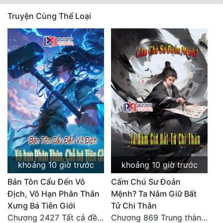
Truyện Cùng Thể Loại
Mưu Mô
Mạt Thế
Mỹ Thực
Ngôn Tình
Ngược
Nữ Cường
Nữ Phụ
Phong Thủy - Tâm Linh
khoảng 10 giờ trước
khoảng 10 giờ trước
Phương Tây
Bản Tôn Cẩu Đến Vô
Cấm Chú Sư Đoản
Địch, Vô Hạn Phân Thân
Mệnh? Ta Nắm Giữ Bất
Phản Phái
Xưng Bá Tiên Giới
Tử Chi Thân
Chương 2427 Tất cả đều nhờ nỗ lực! Mời Đế vào Thiên!
Chương 869 Trung thành tuyệt đối
Quan Trường