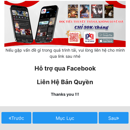
Hài Hước
Hệ Thống
Học Đường
Khoa Huyễn
Khoa Huyễn Không Gian
Nếu gặp vấn đề gì trong quá trình tải, vui lòng liên hệ cho mình
qua link sau nhé
Kinh Dị
Hỗ trợ qua Facebook
Kiếm Hiệp
Liên Hệ Bản Quyền
Kỳ Huyễn
Thanks you !!!
Kỳ Ảo
Linh Dị
Trước
Mục Lục
Sau
Làm Giàu
Lịch Sử