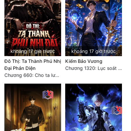
Đẹp
Đẹp Hiệp
Tính Cách Nhân Vật :
Cơ Trí
khoảng 17 giờ trước
khoảng 17 giờ trước
Đô Thị: Ta Thành Phú Nhị
Kiếm Bảo Vương
Sát Phạt Quyết Đoán
Đại Phản Diện
Chương 1320: Lục soát cho ta!
Vô Sỉ
Chương 660: Cho ta lưu lại
Điềm Đạm