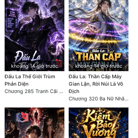
Đô Thị
Đông Phương
Đông Phương Huyền Huyễn
Đồng Nhân
Cẩu Đạo Trường Sinh
khoảng 14 giờ trước
khoảng 14 giờ trước
Đấu La Thế Giới Trùm
Đấu La: Thần Cấp Máy
Ngự Thú
Phản Diện
Gian Lận, Rời Núi Là Vô
Truyện Nam
Chương 285 Tranh Cãi Giữa Sư Đồ
Địch
Chương 320 Ba Nữ Nhân Ghen Tuông Lẫn Nhau
Truyện Nữ
Vô Địch Lưu
Xây Dựng Thế Lực
Đam Mỹ