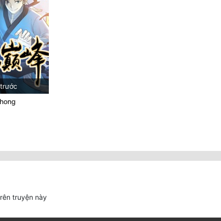
trước
Phong
trên truyện này