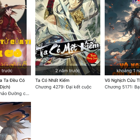
 trước
2 năm trước
khoảng 1 n
a Ta Đều Có
Ta Có Nhất Kiếm
Võ Nghịch Cửu Th
Dịch)
Chương 4279: Đại kết cuộc
Chương 2026: Thảo Đường chi mê, xanh thẳm tinh cầu