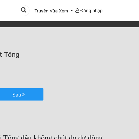
Đăng nhập
Truyện Vừa Xem
t Tông
Sau
ải Tông đều không chút do dự động