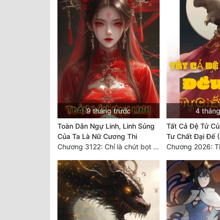
9 tháng trước
4 tháng
Toàn Dân Ngự Linh, Linh Sủng
Tất Cả Đệ Tử Củ
Của Ta Là Nữ Cương Thi
Tư Chất Đại Đế (
Chương 3122: Chỉ là chút bọt nước! Điều kiện và tài liệu!**