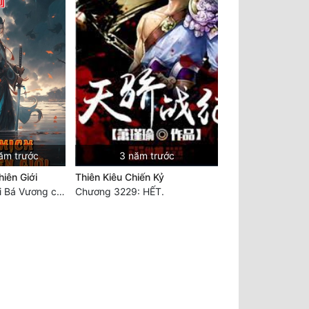
ăm trước
3 năm trước
iên Giới
Thiên Kiêu Chiến Kỷ
Chương 5171: Bại Bá Vương chi tử, làm thịt Bá Vương hậu duệ
Chương 3229: HẾT.