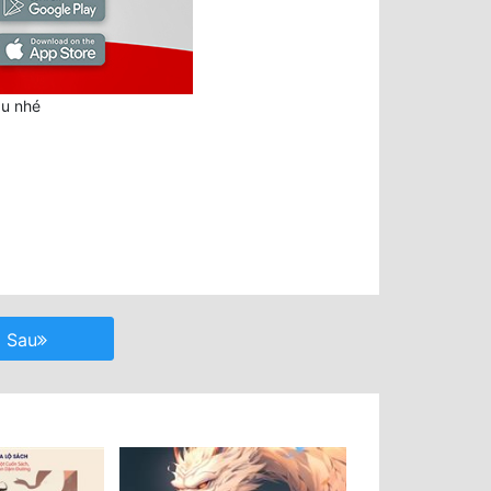
au nhé
Sau