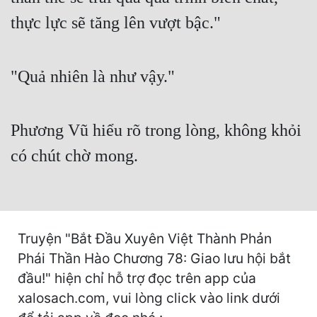
Cổ Đại
thực lực sẽ tăng lên vượt bậc."
Du Hí
Dã Sử
"Quả nhiên là như vậy."
Dị Giới
Dị Năng
Phương Vũ hiểu rõ trong lòng, không khỏi
Gia Đấu
có chút chờ mong.
Góc Nhìn Nam
Góc Nhìn Nữ
Truyện "Bắt Đầu Xuyên Việt Thành Phản
Huyền Huyễn
Phái Thần Hào Chương 78: Giao lưu hội bắt
Huyền Nghi
đầu!" hiện chỉ hỗ trợ đọc trên app của
Huyền Ảo
xalosach.com, vui lòng click vào link dưới