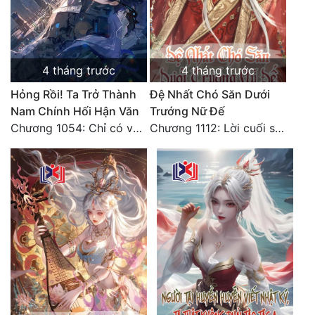
Đô Thị
Đông Phương
Đông Phương Huyền Huyễn
4 tháng trước
4 tháng trước
Hỏng Rồi! Ta Trở Thành
Đệ Nhất Chó Săn Dưới
Đồng Nhân
Nam Chính Hối Hận Văn
Trướng Nữ Đế
Chương 1054: Chỉ có vô đạo có thể
Chương 1112: Lời cuối sách: Đại hôn (2)
Cẩu Đạo Trường Sinh
Ngự Thú
Truyện Nam
Truyện Nữ
Vô Địch Lưu
Xây Dựng Thế Lực
Đam Mỹ