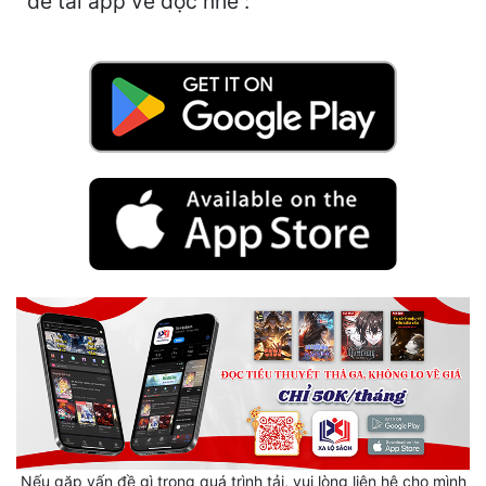
để tải app về đọc nhé :
Hài Hước
Hệ Thống
Học Đường
Khoa Huyễn
Khoa Huyễn Không Gian
Kinh Dị
Kiếm Hiệp
Kỳ Huyễn
Kỳ Ảo
Linh Dị
Làm Giàu
Nếu gặp vấn đề gì trong quá trình tải, vui lòng liên hệ cho mình
Lịch Sử