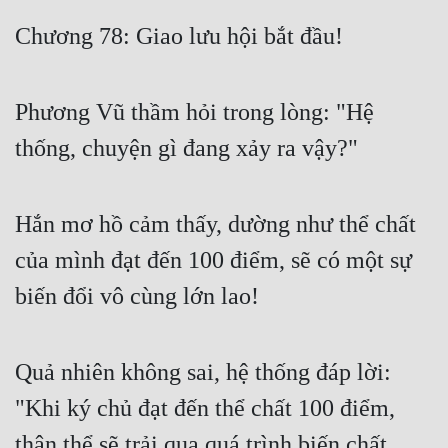
Free
Chương 78: Giao lưu hội bắt đầu!
Hậu Cung
Phương Vũ thầm hỏi trong lòng: "Hệ
Truyện Convert
thống, chuyện gì đang xảy ra vậy?"
Truyện Dịch
Truyện Nhập Môn
Hắn mơ hồ cảm thấy, dường như thể chất
Truyện ngắn
của mình đạt đến 100 điểm, sẽ có một sự
Xa Lộ Dịch
biến đổi vô cùng lớn lao!
Cung Đấu
Quả nhiên không sai, hệ thống đáp lời:
Cạnh Kỹ
"Khi ký chủ đạt đến thể chất 100 điểm,
Cổ Tiên Hiệp
thân thể sẽ trải qua quá trình biến chất,