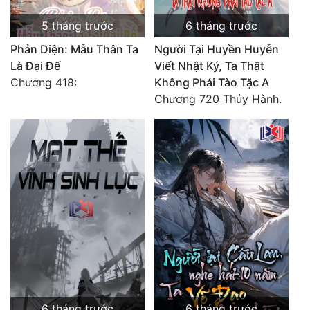
5 tháng trước
6 tháng trước
Đẹp
Phản Diện: Mẫu Thân Ta
Người Tại Huyền Huyễn
Đẹp Hiệp
Là Đại Đế
Viết Nhật Ký, Ta Thật
Chương 418:
Không Phải Tào Tặc A
Tính Cách Nhân Vật :
Chương 720 Thủy Hành.
Cơ Trí
Sát Phạt Quyết Đoán
Vô Sỉ
Điềm Đạm
6 tháng trước
6 tháng trước