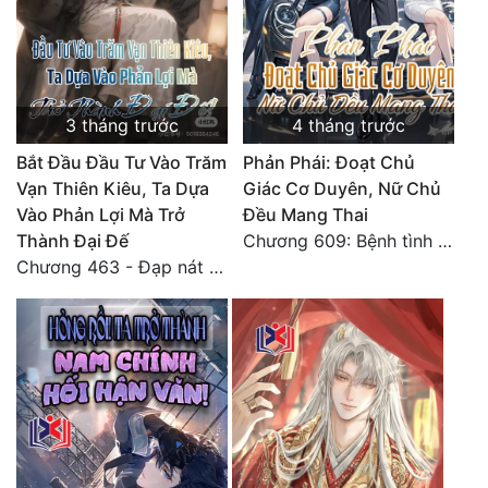
Tu Chân
Tu Tiên
Tội Phạm
3 tháng trước
4 tháng trước
Vô Địch
Bắt Đầu Đầu Tư Vào Trăm
Phản Phái: Đoạt Chủ
Vạn Thiên Kiêu, Ta Dựa
Giác Cơ Duyên, Nữ Chủ
Võ Hiệp
Vào Phản Lợi Mà Trở
Đều Mang Thai
Thành Đại Đế
Chương 609: Bệnh tình của Lý Minh ổn định
Võng Du
Chương 463 - Đạp nát thời gian, con đường thành tiên (Đại kết cục)
Xuyên Không
Xuyên Nhanh
Xuyên Sách
Xuyên Thư
Điền Văn