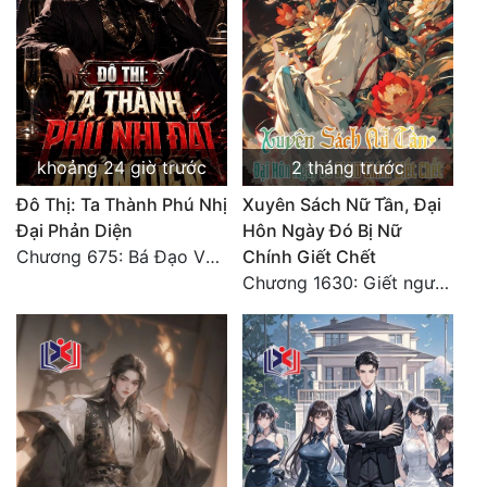
Quân Sự
Sảng Văn
Sắc
Sủng
khoảng 24 giờ trước
2 tháng trước
Đô Thị: Ta Thành Phú Nhị
Xuyên Sách Nữ Tần, Đại
Thanh Xuân
Đại Phản Diện
Hôn Ngày Đó Bị Nữ
Tiên Hiệp
Chương 675: Bá Đạo Vương Gia
Chính Giết Chết
Chương 1630: Giết ngươi, chỉ cần một mâu
Tiểu Thuyết
Trinh Thám
Triều Đấu
Trùng Sinh
Trọng Sinh