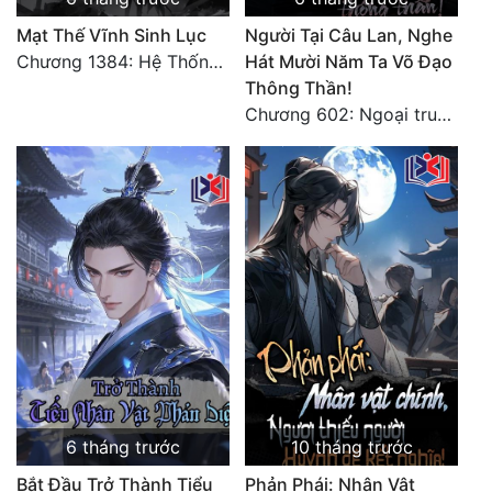
Mạt Thế Vĩnh Sinh Lục
Người Tại Câu Lan, Nghe
Chương 1384: Hệ Thống Ký Sinh [HẾT]
Hát Mười Năm Ta Võ Đạo
Thông Thần!
Chương 602: Ngoại truyện: Các Cổ Đế đều xuất hiện
6 tháng trước
10 tháng trước
Bắt Đầu Trở Thành Tiểu
Phản Phái: Nhân Vật