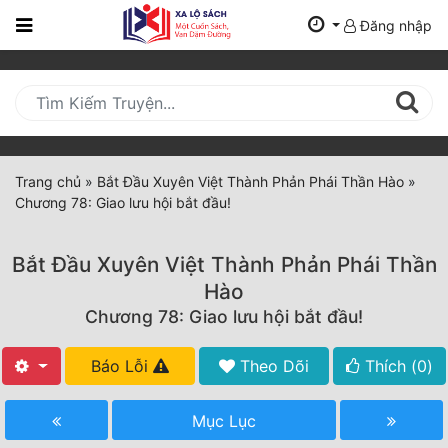
Đăng nhập
Trang
Chủ
Mới
Cập
Nhật
Trang chủ
»
Bắt Đầu Xuyên Việt Thành Phản Phái Thần Hào
»
(current)
Chương 78: Giao lưu hội bắt đầu!
BXH
Thể Loại
Bắt Đầu Xuyên Việt Thành Phản Phái Thần
Hào
Chương 78: Giao lưu hội bắt đầu!
Tất Cả
Truyện Mới Ra
Báo Lỗi
Theo Dõi
Thích (
0
)
Hoàn Thành
Mục Lục