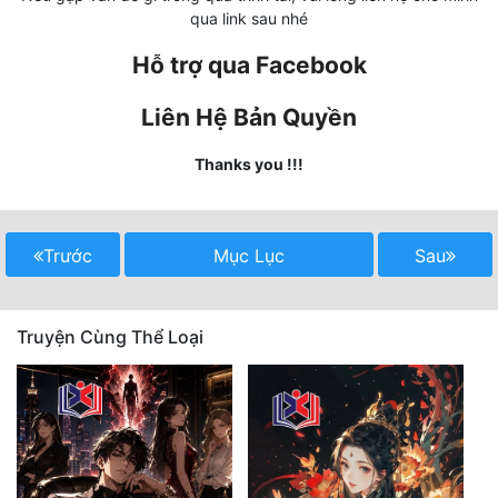
qua link sau nhé
Mưu Mô
Hỗ trợ qua Facebook
Mạt Thế
Liên Hệ Bản Quyền
Mỹ Thực
Thanks you !!!
Ngôn Tình
Ngược
Trước
Mục Lục
Sau
Nữ Cường
Nữ Phụ
Truyện Cùng Thể Loại
Phong Thủy - Tâm Linh
Phương Tây
Phản Phái
Quan Trường