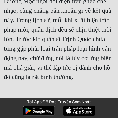
Dương Mộc ngồi đối diện trêu ghẹo chế 
nhạo, cũng chẳng băn khoăn gì về kết quả 
này. Trong lịch sử, mỗi khi xuất hiện trận 
pháp mới, quân địch đều sẽ chịu thiệt thòi 
lớn. Trước kia quân sĩ Trịnh Quốc chưa 
từng gặp phải loại trận pháp loại hình vận 
động này, chứ đừng nói là tùy cơ ứng biến 
mà phá giải, vì thế lập tức bị đánh cho hồ 
Tải App Để Đọc Truyện Sớm Nhất
Mắt Trịnh Hàn hằn tơ máu, sắc mặt âm 