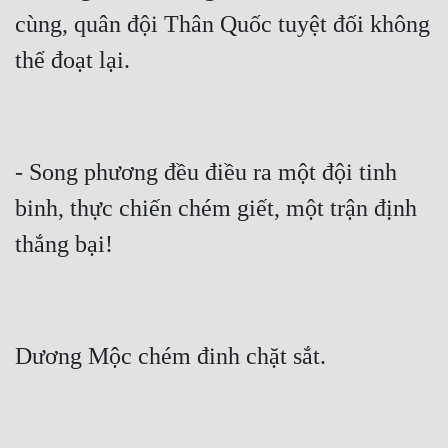
cùng, quân đội Thân Quốc tuyệt đối không 
Mưu Mô
Mạt Thế
Mỹ Thực
Ngôn Tình
- Song phương đều điều ra một đội tinh 
Ngược
binh, thực chiến chém giết, một trận định 
Nữ Cường
Nữ Phụ
Phong Thủy - Tâm Linh
Phương Tây
Phản Phái
Quan Trường