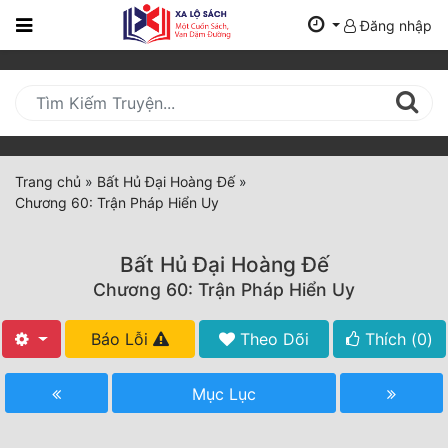
Đăng nhập
Trang
Chủ
Mới
Cập
Nhật
Trang chủ
»
Bất Hủ Đại Hoàng Đế
»
(current)
Chương 60: Trận Pháp Hiển Uy
BXH
Thể Loại
Bất Hủ Đại Hoàng Đế
Chương 60: Trận Pháp Hiển Uy
Tất Cả
Báo Lỗi
Theo Dõi
Thích (
0
)
Truyện Mới Ra
Mục Lục
Hoàn Thành