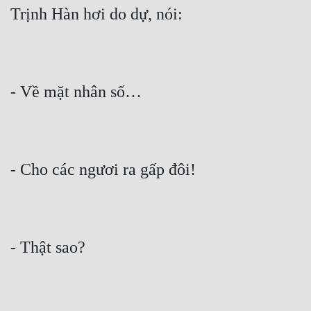
Quân Sự
Sảng Văn
Sắc
Sủng
Thanh Xuân
Tiên Hiệp
Tiểu Thuyết
Trinh Thám
Triều Đấu
Trùng Sinh
Trọng Sinh