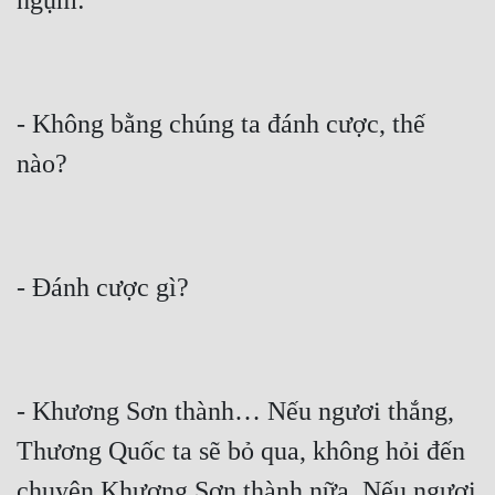
Cổ Đại
Du Hí
Dã Sử
- Không bằng chúng ta đánh cược, thế 
Dị Giới
Dị Năng
Gia Đấu
Góc Nhìn Nam
Góc Nhìn Nữ
Huyền Huyễn
- Khương Sơn thành… Nếu ngươi thắng, 
Huyền Nghi
Thương Quốc ta sẽ bỏ qua, không hỏi đến 
Huyền Ảo
chuyện Khương Sơn thành nữa. Nếu ngươi 