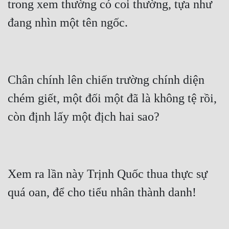
trong xem thường có coi thường, tựa như 
Đô Thị
Đông Phương
Đông Phương Huyền Huyễn
Đồng Nhân
Chân chính lên chiến trường chính diện 
chém giết, một đối một đã là không tệ rồi, 
Cẩu Đạo Trường Sinh
Ngự Thú
Truyện Nam
Truyện Nữ
Xem ra lần này Trịnh Quốc thua thực sự 
Vô Địch Lưu
Xây Dựng Thế Lực
Đam Mỹ