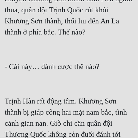
Hài Hước
thua, quân đội Trịnh Quốc rút khỏi 
Hệ Thống
Khương Sơn thành, thối lui đến An La 
Học Đường
Khoa Huyễn
Khoa Huyễn Không Gian
Kinh Dị
Kiếm Hiệp
Kỳ Huyễn
Trịnh Hàn rất động tâm. Khương Sơn 
Kỳ Ảo
thành bị giáp công hai mặt nam bắc, tình 
Linh Dị
cảnh gian nan. Giờ chỉ cần quân đội 
Làm Giàu
Thương Quốc không còn đuổi đánh tới 
Lịch Sử