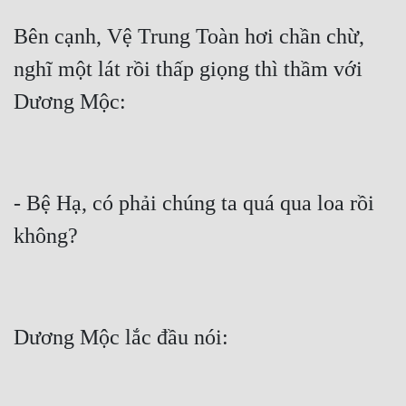
Bên cạnh, Vệ Trung Toàn hơi chần chừ, 
Đẹp
nghĩ một lát rồi thấp giọng thì thầm với 
Đẹp Hiệp
Tính Cách Nhân Vật :
Cơ Trí
Sát Phạt Quyết Đoán
- Bệ Hạ, có phải chúng ta quá qua loa rồi 
Vô Sỉ
Điềm Đạm