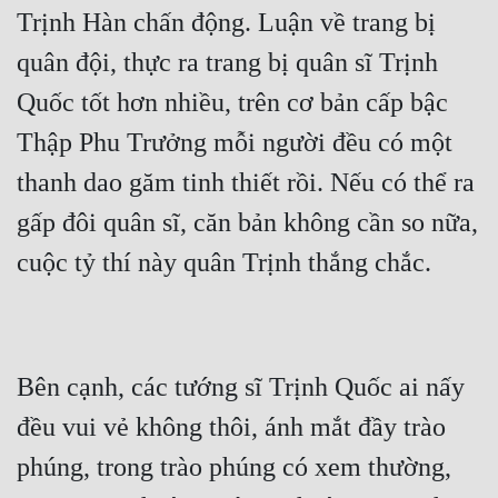
Trịnh Hàn chấn động. Luận về trang bị 
Tu Chân
quân đội, thực ra trang bị quân sĩ Trịnh 
Tu Tiên
Quốc tốt hơn nhiều, trên cơ bản cấp bậc 
Tội Phạm
Thập Phu Trưởng mỗi người đều có một 
Vô Địch
thanh dao găm tinh thiết rồi. Nếu có thể ra 
Võ Hiệp
gấp đôi quân sĩ, căn bản không cần so nữa, 
Võng Du
Xuyên Không
Xuyên Nhanh
Xuyên Sách
Bên cạnh, các tướng sĩ Trịnh Quốc ai nấy 
đều vui vẻ không thôi, ánh mắt đầy trào 
Xuyên Thư
phúng, trong trào phúng có xem thường, 
Điền Văn