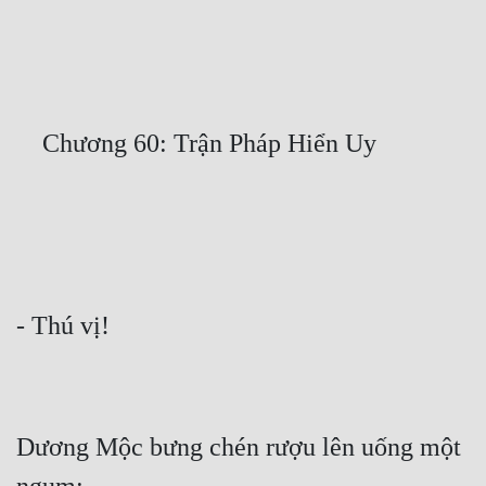
Free
Hậu Cung
Truyện Convert
Truyện Dịch
Truyện Nhập Môn
Truyện ngắn
Xa Lộ Dịch
Cung Đấu
Cạnh Kỹ
Dương Mộc bưng chén rượu lên uống một 
Cổ Tiên Hiệp