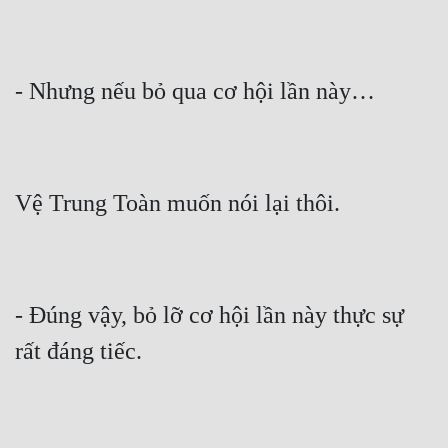
Đẹp
Đẹp Hiệp
Tính Cách Nhân Vật :
Cơ Trí
Sát Phạt Quyết Đoán
Vô Sỉ
Điềm Đạm
- Đúng vậy, bỏ lỡ cơ hội lần này thực sự 