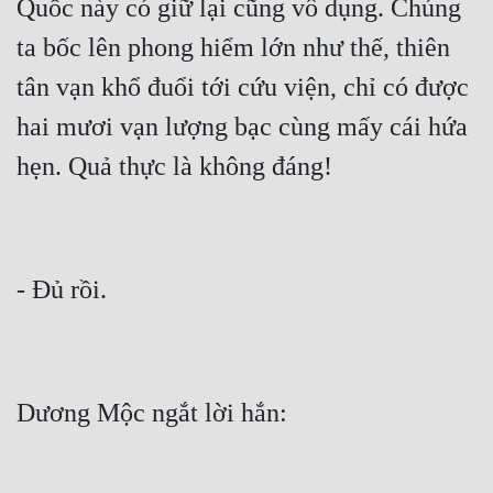
Quốc này có giữ lại cũng vô dụng. Chúng 
Mưu Mô
ta bốc lên phong hiểm lớn như thế, thiên 
tân vạn khổ đuổi tới cứu viện, chỉ có được 
Mạt Thế
hai mươi vạn lượng bạc cùng mấy cái hứa 
Mỹ Thực
Ngôn Tình
Ngược
Nữ Cường
Nữ Phụ
Phong Thủy - Tâm Linh
Phương Tây
Phản Phái
Quan Trường