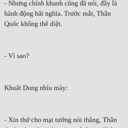
Hài Hước
- Nhưng chính khanh cũng đã nói, đây là 
hành động bất nghĩa. Trước mắt, Thân 
Hệ Thống
Học Đường
Khoa Huyễn
Khoa Huyễn Không Gian
Kinh Dị
Kiếm Hiệp
Kỳ Huyễn
Kỳ Ảo
Linh Dị
Làm Giàu
- Xin thứ cho mạt tướng nói thẳng, Thân 
Lịch Sử