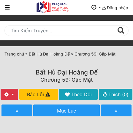
Đăng nhập
Trang
Chủ
Mới
Cập
Nhật
Trang chủ
»
Bất Hủ Đại Hoàng Đế
»
Chương 59: Gặp Mặt
(current)
BXH
Bất Hủ Đại Hoàng Đế
Thể Loại
Chương 59: Gặp Mặt
Báo Lỗi
Theo Dõi
Thích (
0
)
Tất Cả
Truyện Mới Ra
Mục Lục
Hoàn Thành