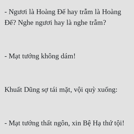
Quân Sự
- Ngươi là Hoàng Đế hay trẫm là Hoàng 
Sảng Văn
Sắc
Sủng
Thanh Xuân
Tiên Hiệp
Tiểu Thuyết
Trinh Thám
Triều Đấu
Trùng Sinh
Trọng Sinh