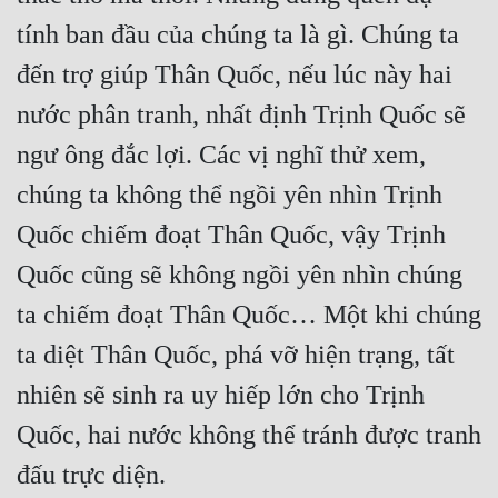
Đô Thị
tính ban đầu của chúng ta là gì. Chúng ta 
Đông Phương
đến trợ giúp Thân Quốc, nếu lúc này hai 
Đông Phương Huyền Huyễn
nước phân tranh, nhất định Trịnh Quốc sẽ 
Đồng Nhân
ngư ông đắc lợi. Các vị nghĩ thử xem, 
chúng ta không thể ngồi yên nhìn Trịnh 
Quốc chiếm đoạt Thân Quốc, vậy Trịnh 
Cẩu Đạo Trường Sinh
Quốc cũng sẽ không ngồi yên nhìn chúng 
Ngự Thú
ta chiếm đoạt Thân Quốc… Một khi chúng 
Truyện Nam
ta diệt Thân Quốc, phá vỡ hiện trạng, tất 
Truyện Nữ
nhiên sẽ sinh ra uy hiếp lớn cho Trịnh 
Vô Địch Lưu
Quốc, hai nước không thể tránh được tranh 
Xây Dựng Thế Lực
Đam Mỹ