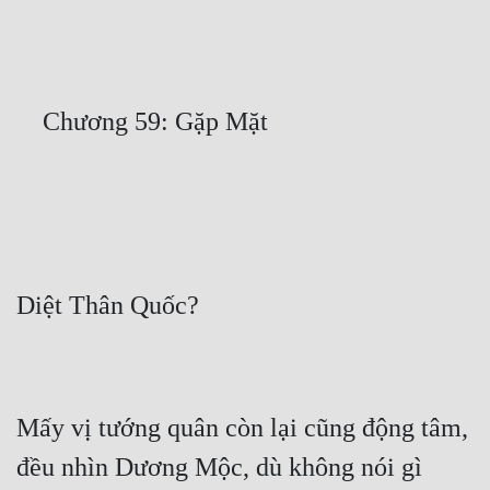
Free
Hậu Cung
Truyện Convert
Truyện Dịch
Truyện Nhập Môn
Truyện ngắn
Xa Lộ Dịch
Cung Đấu
Cạnh Kỹ
Mấy vị tướng quân còn lại cũng động tâm, 
Cổ Tiên Hiệp
đều nhìn Dương Mộc, dù không nói gì 