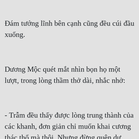
Tu Chân
Tu Tiên
Đám tướng lĩnh bên cạnh cũng đều cúi đầu 
Tội Phạm
Vô Địch
Võ Hiệp
Dương Mộc quét mắt nhìn bọn họ một 
Võng Du
Xuyên Không
Xuyên Nhanh
Xuyên Sách
- Trẫm đều thấy được lòng trung thành của 
Xuyên Thư
các khanh, đơn giản chỉ muốn khai cương 
Điền Văn
thác thổ mà thôi. Nhưng đừng quên dự 