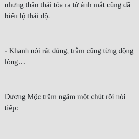
nhưng thần thái tỏa ra từ ánh mắt cũng đã 
Cổ Đại
Du Hí
Dã Sử
Dị Giới
- Khanh nói rất đúng, trẫm cũng từng động 
Dị Năng
Gia Đấu
Góc Nhìn Nam
Góc Nhìn Nữ
Dương Mộc trầm ngâm một chút rồi nói 
Huyền Huyễn
Huyền Nghi
Huyền Ảo