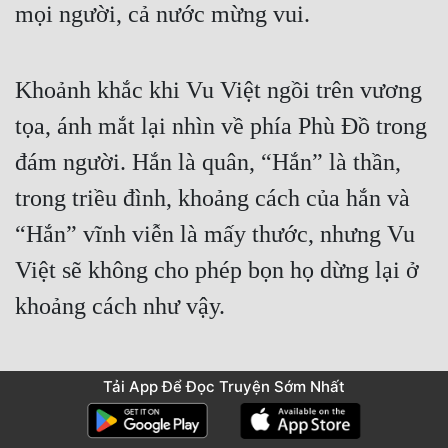
mọi người, cả nước mừng vui.
Khoảnh khắc khi Vu Việt ngồi trên vương 
tọa, ánh mắt lại nhìn về phía Phù Đồ trong 
đám người. Hắn là quân, “Hắn” là thần, 
trong triều đình, khoảng cách của hắn và 
“Hắn” vĩnh viễn là mấy thước, nhưng Vu 
Việt sẽ không cho phép bọn họ dừng lại ở 
khoảng cách như vậy.
Hắn không thể lập “Hắn” làm Hoàng hậu, 
Tải App Để Đọc Truyện Sớm Nhất
nhưng hắn hi vọng Phù Đồ trở thành người 