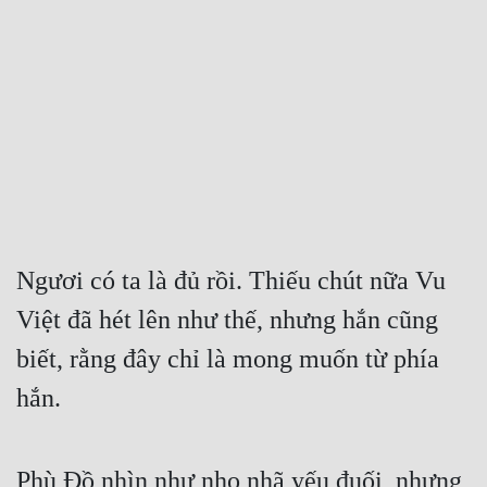
Free
Hậu Cung
Truyện Convert
Truyện Dịch
Truyện Nhập Môn
Truyện ngắn
Ngươi có ta là đủ rồi. Thiếu chút nữa Vu 
Xa Lộ Dịch
Việt đã hét lên như thế, nhưng hắn cũng 
biết, rằng đây chỉ là mong muốn từ phía 
Cung Đấu
hắn.
Cạnh Kỹ
Cổ Tiên Hiệp
Phù Đồ nhìn như nho nhã yếu đuối, nhưng 