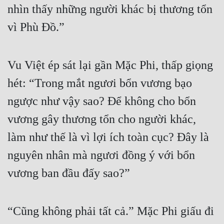
Hài Hước
nhìn thấy những người khác bị thương tổn 
Hệ Thống
vì Phù Đồ.”
Học Đường
Vu Việt ép sát lại gần Mặc Phi, thấp giọng 
Khoa Huyễn
hét: “Trong mắt ngươi bổn vương bạo 
Khoa Huyễn Không Gian
ngược như vậy sao? Để không cho bổn 
Kinh Dị
vương gây thương tổn cho người khác, 
Kiếm Hiệp
làm như thế là vì lợi ích toàn cục? Đây là 
Kỳ Huyễn
nguyên nhân mà ngươi đồng ý với bổn 
Kỳ Ảo
vương ban đầu đấy sao?”
Linh Dị
Làm Giàu
“Cũng không phải tất cả.” Mặc Phi giấu đi 
Lịch Sử