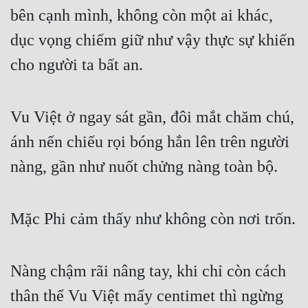
Đô Thị
bên cạnh mình, không còn một ai khác, 
dục vọng chiếm giữ như vậy thực sự khiến 
Đông Phương
cho người ta bất an.
Đông Phương Huyền Huyễn
Đồng Nhân
Vu Việt ở ngay sát gần, đôi mắt chăm chú, 
ánh nến chiếu rọi bóng hắn lên trên người 
Cẩu Đạo Trường Sinh
nàng, gần như nuốt chửng nàng toàn bộ.
Ngự Thú
Truyện Nam
Mặc Phi cảm thấy như không còn nơi trốn.
Truyện Nữ
Vô Địch Lưu
Nàng chậm rãi nâng tay, khi chỉ còn cách 
Xây Dựng Thế Lực
thân thể Vu Việt mấy centimet thì ngừng 
Đam Mỹ