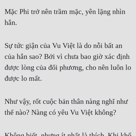
Quân Sự
Mặc Phi trở nên trầm mặc, yên lặng nhìn 
hắn.
Sảng Văn
Sắc
Sự tức giận của Vu Việt là do nỗi bất an 
Sủng
của hắn sao? Bởi vì chưa bao giờ xác định 
Thanh Xuân
được lòng của đối phương, cho nên luôn lo 
Tiên Hiệp
được lo mất.
Tiểu Thuyết
Trinh Thám
Như vậy, rốt cuộc bản thân nàng nghĩ như 
Triều Đấu
thế nào? Nàng có yêu Vu Việt không?
Trùng Sinh
Trọng Sinh
Không biết, nhưng ít nhất là thích. Khi khổ 