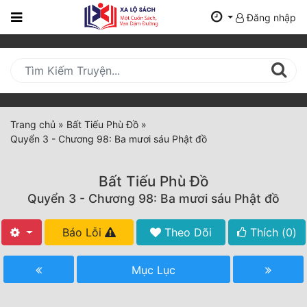
Đăng nhập
Trang
Chủ
Mới
Cập
Nhật
Trang chủ
»
Bất Tiếu Phù Đồ
»
(current)
Quyển 3 - Chương 98: Ba mươi sáu Phật đồ
BXH
Thể Loại
Bất Tiếu Phù Đồ
Quyển 3 - Chương 98: Ba mươi sáu Phật đồ
Tất Cả
Báo Lỗi
Theo Dõi
Thích (
0
)
Truyện Mới Ra
Mục Lục
Hoàn Thành