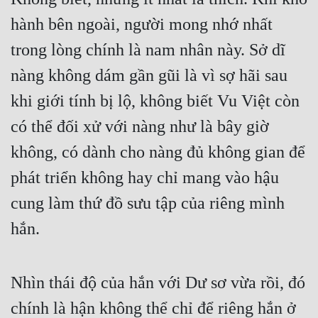
Tu Chân
hành bên ngoài, người mong nhớ nhất 
Tu Tiên
trong lòng chính là nam nhân này. Sở dĩ 
nàng không dám gần gũi là vì sợ hãi sau 
Tội Phạm
khi giới tính bị lộ, không biết Vu Việt còn 
Vô Địch
có thể đối xử với nàng như là bây giờ 
Võ Hiệp
không, có dành cho nàng đủ không gian để 
Võng Du
phát triển không hay chỉ mang vào hậu 
Xuyên Không
cung làm thứ đồ sưu tập của riêng mình 
Xuyên Nhanh
hắn.
Xuyên Sách
Xuyên Thư
Nhìn thái độ của hắn với Dư sơ vừa rồi, đó 
Điền Văn
chính là hận không thể chỉ để riêng hắn ở 