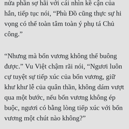
nửa phần sợ hãi với cái nhìn kề cận của 
Mưu Mô
hắn, tiếp tục nói, “Phù Đồ cũng thực sự hi 
vọng có thể toàn tâm toàn ý phụ tá Chủ 
Mạt Thế
công.”
Mỹ Thực
Ngôn Tình
“Nhưng mà bổn vương không thể buông 
Ngược
được.” Vu Việt chậm rãi nói, “Ngươi luôn 
Nữ Cường
cự tuyệt sự tiếp xúc của bổn vương, giữ 
Nữ Phụ
khư khư lễ của quân thần, không dám vượt 
Phong Thủy - Tâm Linh
qua một bước, nếu bổn vương không ép 
Phương Tây
buộc, ngươi có bằng lòng tiếp xúc với bổn 
Phản Phái
vương một chút nào không?”
Quan Trường