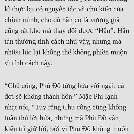
Cổ Đại
kì thực lại có nguyên tắc và chủ kiến của 
Du Hí
chính mình, cho dù hắn có là vương giả 
Dã Sử
cũng rất khó mà thay đổi được “Hắn”. Hắn 
tán thưởng tính cách như vậy, nhưng mà 
Dị Giới
nhiều lúc lại không thể không phiền muộn 
Dị Năng
vì tính cách này.
Gia Đấu
Góc Nhìn Nam
“Chủ công, Phù Đồ từng hứa với ngài, cả 
Góc Nhìn Nữ
đời sẽ không thành hôn.” Mặc Phi lạnh 
Huyền Huyễn
nhạt nói, “Tuy rằng Chủ công cũng không 
Huyền Nghi
tuân thủ lời hứa, nhưng mà Phù Đồ vẫn 
Huyền Ảo
kiên trì giữ lời, bởi vì Phù Đồ không muốn 