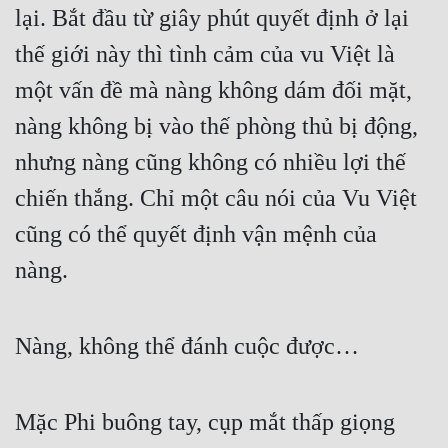
lại. Bắt đầu từ giây phút quyết định ở lại 
Đẹp
thế giới này thì tình cảm của vu Việt là 
Đẹp Hiệp
một vấn đề mà nàng không dám đối mặt, 
nàng không bị vào thế phòng thủ bị động, 
Tính Cách Nhân Vật :
nhưng nàng cũng không có nhiều lợi thế 
Cơ Trí
chiến thắng. Chỉ một câu nói của Vu Việt 
Sát Phạt Quyết Đoán
cũng có thể quyết định vận mệnh của 
Vô Sỉ
nàng.
Điềm Đạm
Nàng, không thể đánh cuộc được…
Mặc Phi buông tay, cụp mắt thấp giọng 