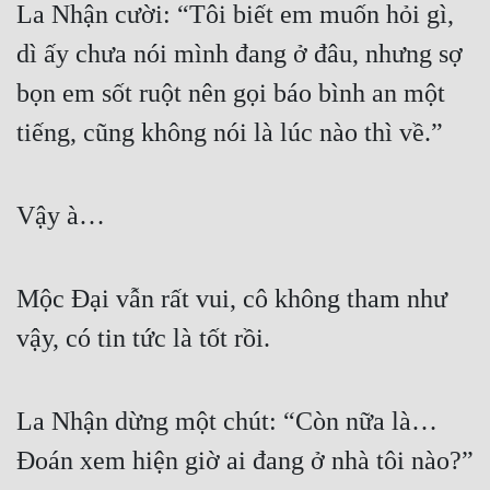
La Nhận cười: “Tôi biết em muốn hỏi gì, 
Đẹp
dì ấy chưa nói mình đang ở đâu, nhưng sợ 
Đẹp Hiệp
bọn em sốt ruột nên gọi báo bình an một 
tiếng, cũng không nói là lúc nào thì về.”
Tính Cách Nhân Vật :
Cơ Trí
Vậy à…
Sát Phạt Quyết Đoán
Vô Sỉ
Mộc Đại vẫn rất vui, cô không tham như 
Điềm Đạm
vậy, có tin tức là tốt rồi.
La Nhận dừng một chút: “Còn nữa là… 
Đoán xem hiện giờ ai đang ở nhà tôi nào?”