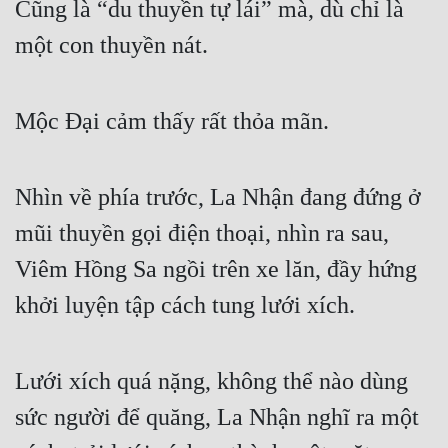
Cũng là “du thuyền tự lái” mà, dù chỉ là 
Cổ Đại
một con thuyền nát.
Du Hí
Dã Sử
Mộc Đại cảm thấy rất thỏa mãn.
Dị Giới
Dị Năng
Nhìn về phía trước, La Nhận đang đứng ở 
Gia Đấu
mũi thuyền gọi điện thoại, nhìn ra sau, 
Góc Nhìn Nam
Viêm Hồng Sa ngồi trên xe lăn, đầy hứng 
Góc Nhìn Nữ
khởi luyện tập cách tung lưới xích.
Huyền Huyễn
Huyền Nghi
Lưới xích quá nặng, không thể nào dùng 
sức người để quăng, La Nhận nghĩ ra một 
Huyền Ảo