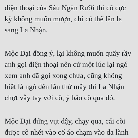
điện thoại của Sáu Ngàn Rưỡi thì cô cực 
Quân Sự
kỳ không muốn mượn, chỉ có thể lân la 
Sảng Văn
sang La Nhận.
Sắc
Sủng
Mộc Đại đồng ý, lại không muốn quấy rầy 
Thanh Xuân
anh gọi điện thoại nên cứ một lúc lại ngó 
Tiên Hiệp
xem anh đã gọi xong chưa, cũng không 
Tiểu Thuyết
biết là ngó đến lần thứ mấy thì La Nhận 
Trinh Thám
chợt vẫy tay với cô, ý bảo cô qua đó.
Triều Đấu
Mộc Đại đứng vụt dậy, chạy qua, cái còi 
Trùng Sinh
được cô nhét vào cổ áo chạm vào da lành 
Trọng Sinh