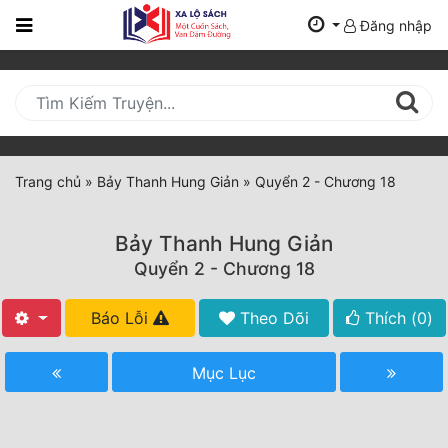
Đăng nhập
Trang
Chủ
Mới
Cập
Nhật
Trang chủ
»
Bảy Thanh Hung Giản
»
Quyển 2 - Chương 18
(current)
BXH
Bảy Thanh Hung Giản
Thể Loại
Quyển 2 - Chương 18
Báo Lỗi
Theo Dõi
Thích (
0
)
Tất Cả
Truyện Mới Ra
Mục Lục
Hoàn Thành