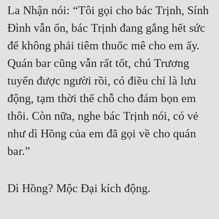
Đô Thị
La Nhận nói: “Tôi gọi cho bác Trịnh, Sính 
Đình vẫn ổn, bác Trịnh đang gắng hết sức 
Đông Phương
để không phải tiêm thuốc mê cho em ấy. 
Đông Phương Huyền Huyễn
Quán bar cũng vẫn rất tốt, chú Trương 
Đồng Nhân
tuyển được người rồi, có điều chỉ là lưu 
động, tạm thời thế chỗ cho đám bọn em 
Cẩu Đạo Trường Sinh
thôi. Còn nữa, nghe bác Trịnh nói, có vẻ 
Ngự Thú
như dì Hồng của em đã gọi về cho quán 
Truyện Nam
bar.”
Truyện Nữ
Vô Địch Lưu
Dì Hồng? Mộc Đại kích động.
Xây Dựng Thế Lực
Đam Mỹ