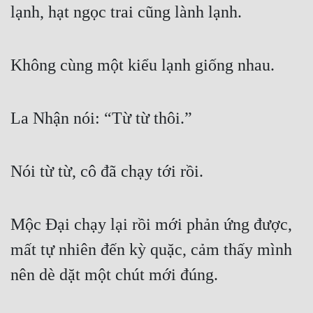
lạnh, hạt ngọc trai cũng lành lạnh.
Tu Chân
Tu Tiên
Không cùng một kiểu lạnh giống nhau.
Tội Phạm
Vô Địch
La Nhận nói: “Từ từ thôi.”
Võ Hiệp
Võng Du
Nói từ từ, cô đã chạy tới rồi.
Xuyên Không
Xuyên Nhanh
Mộc Đại chạy lại rồi mới phản ứng được, 
Xuyên Sách
mất tự nhiên đến kỳ quặc, cảm thấy mình 
Xuyên Thư
nên dè dặt một chút mới đúng.
Điền Văn