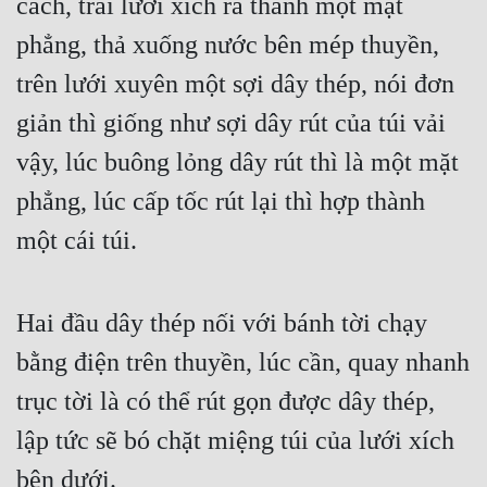
cách, trải lưới xích ra thành một mặt 
Hài Hước
phẳng, thả xuống nước bên mép thuyền, 
Hệ Thống
trên lưới xuyên một sợi dây thép, nói đơn 
Học Đường
giản thì giống như sợi dây rút của túi vải 
Khoa Huyễn
vậy, lúc buông lỏng dây rút thì là một mặt 
Khoa Huyễn Không Gian
phẳng, lúc cấp tốc rút lại thì hợp thành 
Kinh Dị
một cái túi.
Kiếm Hiệp
Kỳ Huyễn
Hai đầu dây thép nối với bánh tời chạy 
Kỳ Ảo
bằng điện trên thuyền, lúc cần, quay nhanh 
trục tời là có thể rút gọn được dây thép, 
Linh Dị
lập tức sẽ bó chặt miệng túi của lưới xích 
Làm Giàu
bên dưới.
Lịch Sử