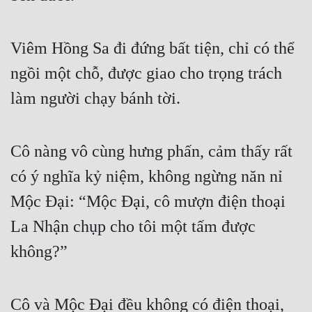
Mưu Mô
Viêm Hồng Sa đi đứng bất tiện, chỉ có thể 
Mạt Thế
ngồi một chỗ, được giao cho trọng trách 
Mỹ Thực
làm người chạy bánh tời.
Ngôn Tình
Ngược
Cô nàng vô cùng hưng phấn, cảm thấy rất 
Nữ Cường
có ý nghĩa kỷ niệm, không ngừng năn nỉ 
Nữ Phụ
Mộc Đại: “Mộc Đại, cô mượn điện thoại 
Phong Thủy - Tâm Linh
La Nhận chụp cho tôi một tấm được 
không?”
Phương Tây
Phản Phái
Cô và Mộc Đại đều không có điện thoại, 
Quan Trường