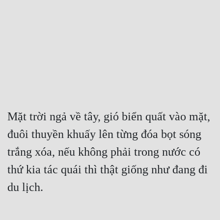
Free
Hậu Cung
Truyện Convert
Truyện Dịch
Truyện Nhập Môn
Truyện ngắn
Mặt trời ngả về tây, gió biển quất vào mặt, 
đuôi thuyền khuấy lên từng đóa bọt sóng 
Xa Lộ Dịch
trắng xóa, nếu không phải trong nước có 
thứ kia tác quái thì thật giống như đang đi 
Cung Đấu
du lịch.
Cạnh Kỹ
Cổ Tiên Hiệp