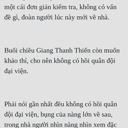
một cái đơn giản kiểm tra, không có vấn 
Đẹp
đề gì, đoàn người lúc này mới về nhà.
Đẹp Hiệp
Tính Cách Nhân Vật :
Buổi chiều Giang Thanh Thiển còn muốn 
Cơ Trí
khảo thí, cho nên không có hồi quân đội 
Sát Phạt Quyết Đoán
đại viện.
Vô Sỉ
Điềm Đạm
Phải nói gần nhất đều không có hồi quân 
đội đại viện, bụng của nàng lớn về sau, 
trong nhà người nhìn nàng nhìn xem đặc 