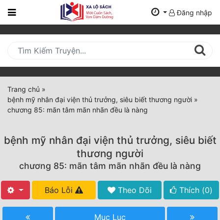
Đăng nhập
Trang
Chủ
Mới
Cập
Nhật
Trang chủ
»
(current)
bệnh mỹ nhân đại viện thủ trưởng, siêu biết thương người
»
BXH
chương 85: mãn tâm mãn nhãn đều là nàng
Thể Loại
bệnh mỹ nhân đại viện thủ trưởng, siêu biết
thương người
Tất Cả
chương 85: mãn tâm mãn nhãn đều là nàng
Truyện Mới Ra
Báo Lỗi
Theo Dõi
Thích (
0
)
Hoàn Thành
Mục Lục