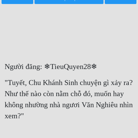
Free
Hậu Cung
Truyện Convert
Truyện Dịch
Truyện Nhập Môn
Người đăng: ❄TieuQuyen28❄
Truyện ngắn
"Tuyết, Chu Khánh Sinh chuyện gì xảy ra? 
Xa Lộ Dịch
Như thế nào còn nằm chỗ đó, muốn hay 
không nhường nhà ngươi Văn Nghiêu nhìn 
Cung Đấu
xem?"
Cạnh Kỹ
Cổ Tiên Hiệp