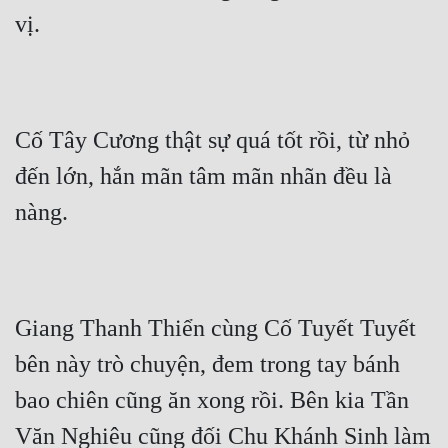
Đô Thị
vị.
Đông Phương
Đông Phương Huyền Huyễn
Đồng Nhân
Cố Tây Cương thật sự quá tốt rồi, từ nhỏ 
đến lớn, hắn mãn tâm mãn nhãn đều là 
Cẩu Đạo Trường Sinh
nàng.
Ngự Thú
Truyện Nam
Giang Thanh Thiển cùng Cố Tuyết Tuyết 
Truyện Nữ
bên này trò chuyện, đem trong tay bánh 
Vô Địch Lưu
bao chiên cũng ăn xong rồi. Bên kia Tần 
Xây Dựng Thế Lực
Văn Nghiêu cũng đối Chu Khánh Sinh làm 
Đam Mỹ