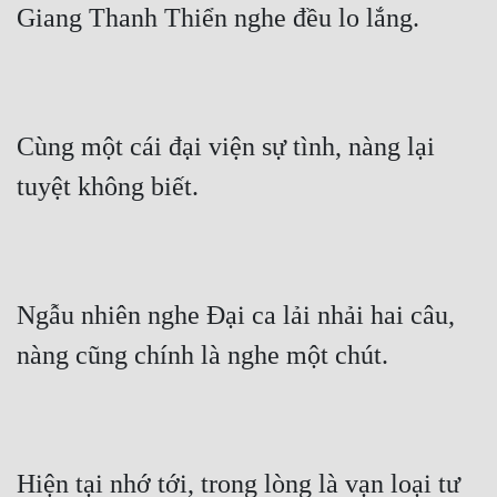
Giang Thanh Thiển nghe đều lo lắng.
Tu Chân
Tu Tiên
Tội Phạm
Cùng một cái đại viện sự tình, nàng lại 
Vô Địch
tuyệt không biết.
Võ Hiệp
Võng Du
Xuyên Không
Ngẫu nhiên nghe Đại ca lải nhải hai câu, 
Xuyên Nhanh
nàng cũng chính là nghe một chút.
Xuyên Sách
Xuyên Thư
Điền Văn
Hiện tại nhớ tới, trong lòng là vạn loại tư 