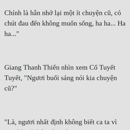
Hài Hước
Chính là hắn nhớ lại một ít chuyện cũ, có 
Hệ Thống
chút đau đến không muốn sống, ha ha... Ha 
Học Đường
ha..."
Khoa Huyễn
Khoa Huyễn Không Gian
Kinh Dị
Giang Thanh Thiển nhìn xem Cố Tuyết 
Kiếm Hiệp
Tuyết, "Ngươi buổi sáng nói kia chuyện 
Kỳ Huyễn
cũ?"
Kỳ Ảo
Linh Dị
Làm Giàu
"Là, ngươi nhất định không biết ca ta vì 
Lịch Sử