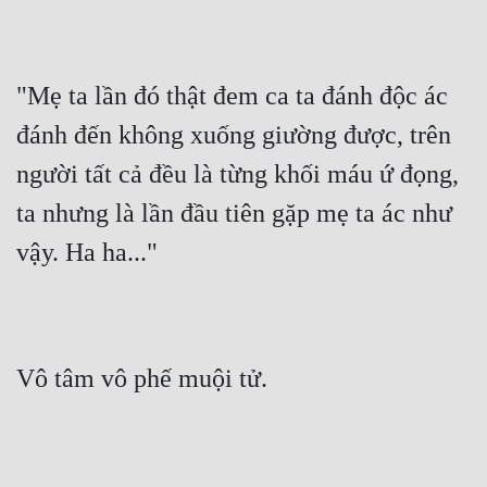
Quân Sự
Sảng Văn
"Mẹ ta lần đó thật đem ca ta đánh độc ác  
Sắc
đánh đến không xuống giường được, trên 
Sủng
người tất cả đều là từng khối máu ứ đọng, 
Thanh Xuân
ta nhưng là lần đầu tiên gặp mẹ ta ác như 
vậy. Ha ha..."
Tiên Hiệp
Tiểu Thuyết
Trinh Thám
Vô tâm vô phế muội tử.
Triều Đấu
Trùng Sinh
Trọng Sinh