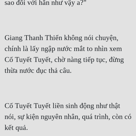
sao đối với hắn như vậy a?"
Mưu Mô
Mạt Thế
Mỹ Thực
Giang Thanh Thiển không nói chuyện, 
chính là lấy ngập nước mắt to nhìn xem 
Ngôn Tình
Cố Tuyết Tuyết, chờ nàng tiếp tục, đừng 
Ngược
thừa nước đục thả câu.
Nữ Cường
Nữ Phụ
Phong Thủy - Tâm Linh
Cố Tuyết Tuyết liền sinh động như thật 
Phương Tây
nói, sự kiện nguyên nhân, quá trình, còn có 
Phản Phái
kết quả.
Quan Trường