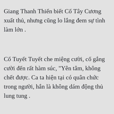
Cổ Đại
Giang Thanh Thiển biết Cố Tây Cương 
Du Hí
xuất thủ, nhưng cũng lo lắng đem sự tình 
Dã Sử
làm lớn .
Dị Giới
Dị Năng
Gia Đấu
Cố Tuyết Tuyết che miệng cười, cố gắng 
Góc Nhìn Nam
cười đến rất hàm súc, "Yên tâm, không 
Góc Nhìn Nữ
chết được. Ca ta hiện tại có quân chức 
Huyền Huyễn
trong người, hắn là không dám động thủ 
lung tung .
Huyền Nghi
Huyền Ảo