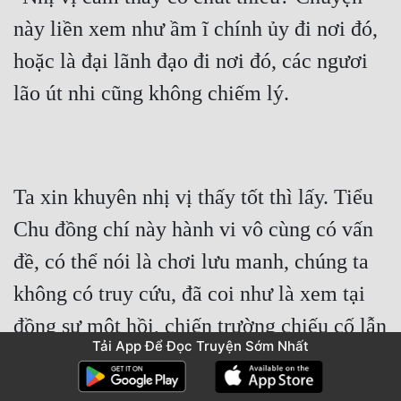
này liền xem như ầm ĩ chính ủy đi nơi đó, 
hoặc là đại lãnh đạo đi nơi đó, các ngươi 
lão út nhi cũng không chiếm lý.
Ta xin khuyên nhị vị thấy tốt thì lấy. Tiểu 
Chu đồng chí này hành vi vô cùng có vấn 
đề, có thể nói là chơi lưu manh, chúng ta 
không có truy cứu, đã coi như là xem tại 
đồng sự một hồi, chiến trường chiếu cố lẫn 
Tải App Để Đọc Truyện Sớm Nhất
nhau phân thượng ."