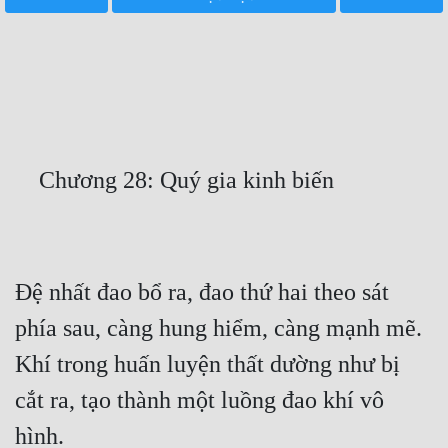
Free
Hậu Cung
Truyện Convert
Truyện Dịch
Truyện Nhập Môn
Truyện ngắn
Xa Lộ Dịch
Đệ nhất đao bổ ra, đao thứ hai theo sát 
phía sau, càng hung hiểm, càng mạnh mẽ. 
Cung Đấu
Khí trong huấn luyện thất dường như bị 
Cạnh Kỹ
cắt ra, tạo thành một luồng đao khí vô 
Cổ Tiên Hiệp