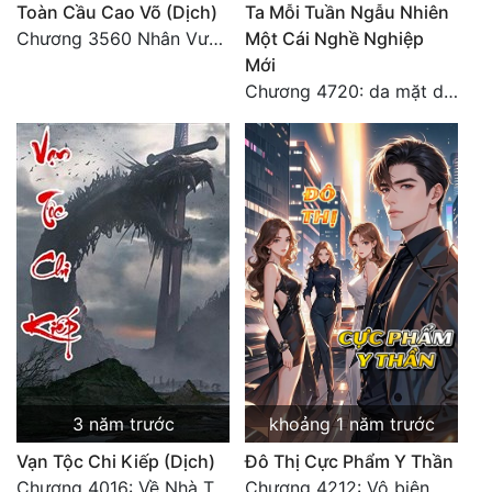
Toàn Cầu Cao Võ (Dịch)
Ta Mỗi Tuần Ngẫu Nhiên
Chương 3560 Nhân Vương trở về - END
Một Cái Nghề Nghiệp
Mới
Chương 4720: da mặt dày
3 năm trước
khoảng 1 năm trước
Vạn Tộc Chi Kiếp (Dịch)
Đô Thị Cực Phẩm Y Thần
Chương 4016: Về Nhà Thôi... (Đại Kết Cục)
Chương 4212: Vô biên hắc ám