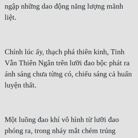
Hài Hước
ngập những dao động năng lượng mãnh 
Hệ Thống
Học Đường
Khoa Huyễn
Chính lúc ấy, thạch phá thiên kinh, Tinh 
Khoa Huyễn Không Gian
Vẫn Thiên Ngân trên lưỡi đao bộc phát ra 
Kinh Dị
ánh sáng chưa từng có, chiếu sáng cả huấn 
Kiếm Hiệp
Kỳ Huyễn
Kỳ Ảo
Linh Dị
Một luồng đao khí vô hình từ lưỡi đao 
Làm Giàu
phóng ra, trong nháy mắt chém trúng 
Lịch Sử