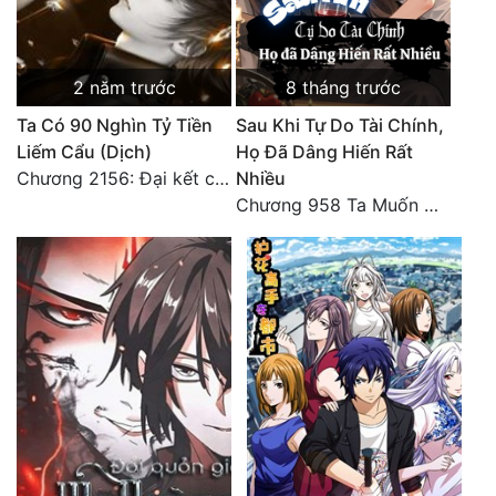
2 năm trước
8 tháng trước
Ta Có 90 Nghìn Tỷ Tiền
Sau Khi Tự Do Tài Chính,
Liếm Cẩu (Dịch)
Họ Đã Dâng Hiến Rất
Chương 2156: Đại kết cục!!!
Nhiều
Chương 958 Ta Muốn Cùng Các Cô Vĩnh Viễn Ở Bên Nhau (2) Hết