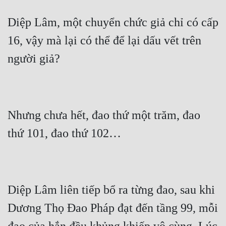
Quân Sự
Diệp Lâm, một chuyển chức giả chỉ có cấp 
Sảng Văn
16, vậy mà lại có thể để lại dấu vết trên 
Sắc
Sủng
Thanh Xuân
Nhưng chưa hết, đao thứ một trăm, đao 
Tiên Hiệp
Tiểu Thuyết
Trinh Thám
Triều Đấu
Diệp Lâm liên tiếp bổ ra từng đao, sau khi 
Trùng Sinh
Dương Thọ Đao Pháp đạt đến tầng 99, mỗi 
Trọng Sinh