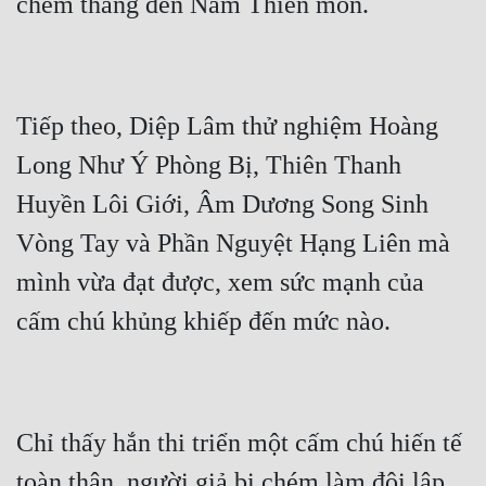
Đẹp
Đẹp Hiệp
Tiếp theo, Diệp Lâm thử nghiệm Hoàng 
Tính Cách Nhân Vật :
Long Như Ý Phòng Bị, Thiên Thanh 
Cơ Trí
Huyền Lôi Giới, Âm Dương Song Sinh 
Sát Phạt Quyết Đoán
Vòng Tay và Phần Nguyệt Hạng Liên mà 
Vô Sỉ
mình vừa đạt được, xem sức mạnh của 
Điềm Đạm
Chỉ thấy hắn thi triển một cấm chú hiến tế 
toàn thân, người giả bị chém làm đôi lập 