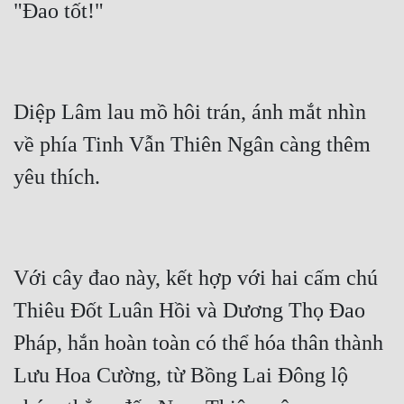
Đô Thị
Đông Phương
Đông Phương Huyền Huyễn
Diệp Lâm lau mồ hôi trán, ánh mắt nhìn 
Đồng Nhân
về phía Tinh Vẫn Thiên Ngân càng thêm 
Cẩu Đạo Trường Sinh
Ngự Thú
Truyện Nam
Với cây đao này, kết hợp với hai cấm chú 
Truyện Nữ
Thiêu Đốt Luân Hồi và Dương Thọ Đao 
Vô Địch Lưu
Pháp, hắn hoàn toàn có thể hóa thân thành 
Xây Dựng Thế Lực
Lưu Hoa Cường, từ Bồng Lai Đông lộ 
Đam Mỹ