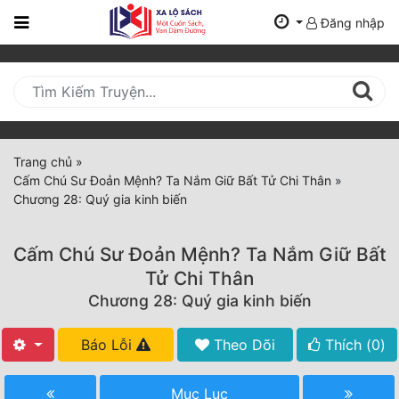
Đăng nhập
Trang
Chủ
Mới
Cập
Nhật
Trang chủ
»
(current)
Cấm Chú Sư Đoản Mệnh? Ta Nắm Giữ Bất Tử Chi Thân
»
BXH
Chương 28: Quý gia kinh biến
Thể Loại
Cấm Chú Sư Đoản Mệnh? Ta Nắm Giữ Bất
Tử Chi Thân
Tất Cả
Chương 28: Quý gia kinh biến
Truyện Mới Ra
Báo Lỗi
Theo Dõi
Thích (
0
)
Hoàn Thành
Mục Lục