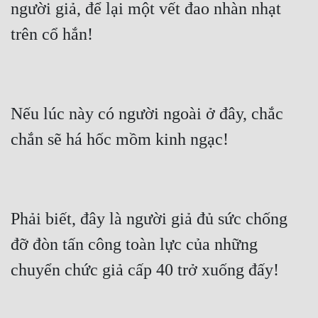
người giả, để lại một vết đao nhàn nhạt 
Mưu Mô
Mạt Thế
Mỹ Thực
Nếu lúc này có người ngoài ở đây, chắc 
Ngôn Tình
Ngược
Nữ Cường
Nữ Phụ
Phải biết, đây là người giả đủ sức chống 
Phong Thủy - Tâm Linh
đỡ đòn tấn công toàn lực của những 
Phương Tây
Phản Phái
Quan Trường