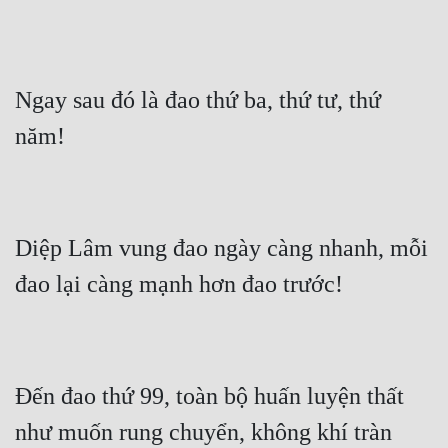
Cổ Đại
Du Hí
Dã Sử
Ngay sau đó là đao thứ ba, thứ tư, thứ 
Dị Giới
Dị Năng
Gia Đấu
Diệp Lâm vung đao ngày càng nhanh, mỗi 
Góc Nhìn Nam
Góc Nhìn Nữ
Huyền Huyễn
Huyền Nghi
Đến đao thứ 99, toàn bộ huấn luyện thất 
Huyền Ảo
như muốn rung chuyển, không khí tràn 