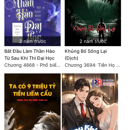
2 năm trước
2 năm trước
Bắt Đầu Làm Thần Hào
Khủng Bố Sống Lại
Từ Sau Khi Thi Đại Học
(Dịch)
Chương 4868 - Phổ biến Hạ Quốc tệ!
Chương 3694: Tiễn Họ Đoạn Đường Cuối - Hoàn