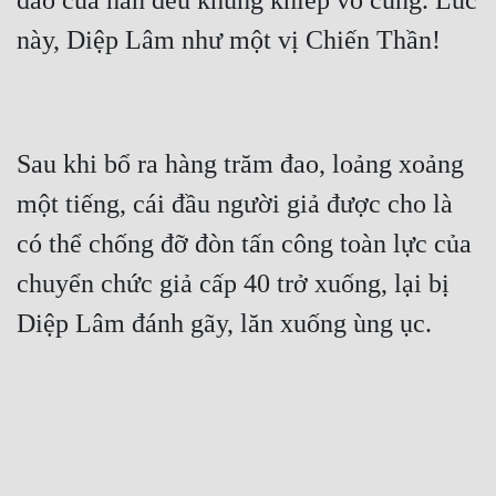
đao của hắn đều khủng khiếp vô cùng. Lúc 
Tu Chân
Tu Tiên
Tội Phạm
Vô Địch
Sau khi bổ ra hàng trăm đao, loảng xoảng 
một tiếng, cái đầu người giả được cho là 
Võ Hiệp
có thể chống đỡ đòn tấn công toàn lực của 
Võng Du
chuyển chức giả cấp 40 trở xuống, lại bị 
Xuyên Không
Xuyên Nhanh
Xuyên Sách
Xuyên Thư
Điền Văn