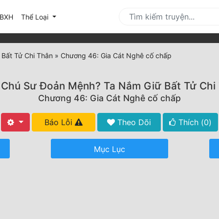
urrent)
BXH
Thể Loại
Bất Tử Chi Thân
»
Chương 46: Gia Cát Nghê cố chấp
Chú Sư Đoản Mệnh? Ta Nắm Giữ Bất Tử Chi
Chương 46: Gia Cát Nghê cố chấp
Báo Lỗi
Theo Dõi
Thích (
0
)
Mục Lục