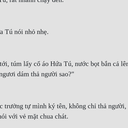
ới, túm lấy cổ áo Hứa Tú, nước bọt bắn cả lê
c trưởng tự mình ký tên, không chỉ thả người,