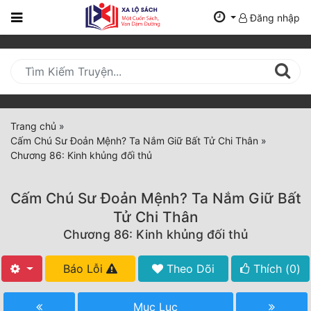
Đăng nhập
Trang
Chủ
Mới
Cập
Nhật
Trang chủ
»
(current)
Cấm Chú Sư Đoản Mệnh? Ta Nắm Giữ Bất Tử Chi Thân
»
BXH
Chương 86: Kinh khủng đối thủ
Thể Loại
Cấm Chú Sư Đoản Mệnh? Ta Nắm Giữ Bất
Tử Chi Thân
Tất Cả
Chương 86: Kinh khủng đối thủ
Truyện Mới Ra
Báo Lỗi
Theo Dõi
Thích (
0
)
Hoàn Thành
Mục Lục