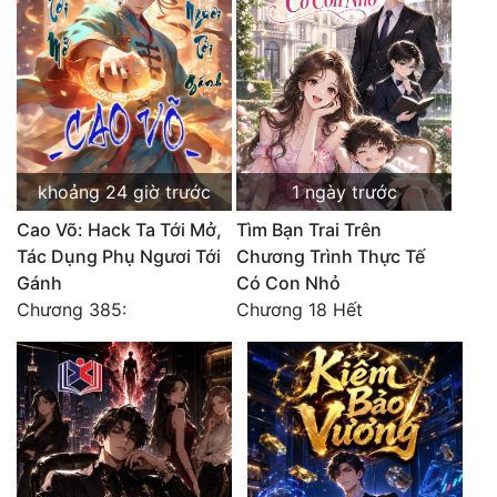
Tu Chân
Tu Tiên
Tội Phạm
Vô Địch
khoảng 24 giờ trước
1 ngày trước
Võ Hiệp
Cao Võ: Hack Ta Tới Mở,
Tìm Bạn Trai Trên
Võng Du
Tác Dụng Phụ Ngươi Tới
Chương Trình Thực Tế
Gánh
Có Con Nhỏ
Xuyên Không
Chương 385:
Chương 18 Hết
Xuyên Nhanh
Xuyên Sách
Xuyên Thư
Điền Văn