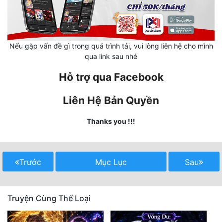
Hài Hước
Hệ Thống
Học Đường
Nếu gặp vấn đề gì trong quá trình tải, vui lòng liên hệ cho mình
qua link sau nhé
Khoa Huyễn
Hỗ trợ qua Facebook
Khoa Huyễn Không Gian
Liên Hệ Bản Quyền
Kinh Dị
Thanks you !!!
Kiếm Hiệp
Kỳ Huyễn
Trước
Mục Lục
Sau
Kỳ Ảo
Linh Dị
Truyện Cùng Thể Loại
Làm Giàu
Lịch Sử