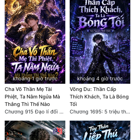
Mưu Mô
Mạt Thế
Mỹ Thực
Ngôn Tình
Ngược
Nữ Cường
khoảng 1 giờ trước
khoảng 4 giờ trước
Nữ Phụ
Cha Võ Thần Mẹ Tài
Võng Du: Thần Cấp
Phiệt, Ta Nằm Ngửa Mà
Thích Khách, Ta Là Bóng
Phong Thủy - Tâm Linh
Thắng Thì Thế Nào
Tối
Chương 915 Đạo lí đối nhân xử thế! Ta biết làm cơm là chuyện rất kỳ quái sao?
Chương 1695: 5 triệu thế giới bản gốc, cũng không thể giết chết ta!
Phương Tây
Phản Phái
Quan Trường