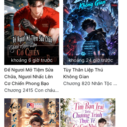
Quân Sự
Sảng Văn
Sắc
Sủng
Thanh Xuân
khoảng 6 giờ trước
khoảng 24 giờ trước
Tiên Hiệp
Để Ngươi Mở Tiệm Sửa
Tùy Thân Liệp Thú
Chữa, Ngươi Nhấc Lên
Không Gian
Tiểu Thuyết
Cơ Chiến Phong Bạo
Chương 820 Nhân Tộc có thiên kiêu
Trinh Thám
Chương 2415 Con cháu bất hiếu!! Mời cùng lên đường!!
Triều Đấu
Trùng Sinh
Trọng Sinh