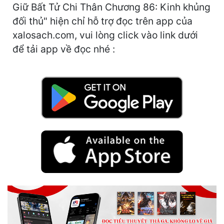
Giữ Bất Tử Chi Thân Chương 86: Kinh khủng
Cổ Đại
đối thủ" hiện chỉ hỗ trợ đọc trên app của
Du Hí
xalosach.com, vui lòng click vào link dưới
Dã Sử
để tải app về đọc nhé :
Dị Giới
Dị Năng
Gia Đấu
Góc Nhìn Nam
Góc Nhìn Nữ
Huyền Huyễn
Huyền Nghi
Huyền Ảo