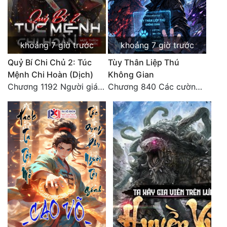
Tu Chân
Tu Tiên
khoảng 7 giờ trước
khoảng 7 giờ trước
Tội Phạm
Quỷ Bí Chi Chủ 2: Túc
Tùy Thân Liệp Thú
Vô Địch
Mệnh Chi Hoàn (Dịch)
Không Gian
Chương 1192 Người giám thị
Chương 840 Các cường giả Hằng Tinh cấp khác đâu?
Võ Hiệp
Võng Du
Xuyên Không
Xuyên Nhanh
Xuyên Sách
Xuyên Thư
Điền Văn