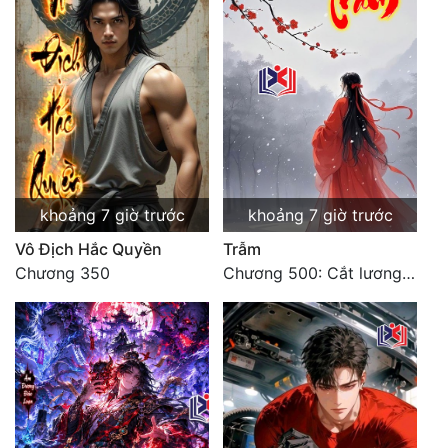
Mưu Mô
Mạt Thế
Mỹ Thực
Ngôn Tình
Ngược
khoảng 7 giờ trước
khoảng 7 giờ trước
Nữ Cường
Vô Địch Hắc Quyền
Trẫm
Chương 350
Chương 500: Cắt lương thực là có thể thu hồi Macao (1)
Nữ Phụ
Phong Thủy - Tâm Linh
Phương Tây
Phản Phái
Quan Trường