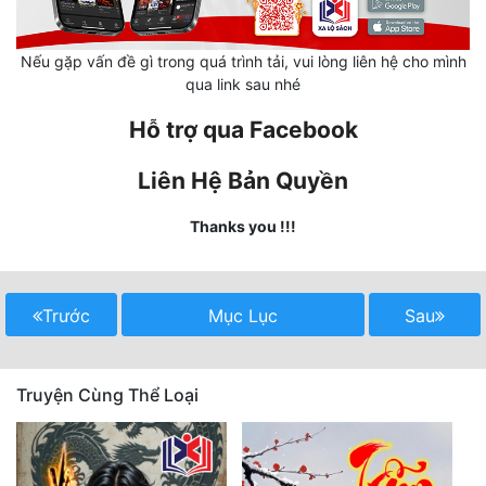
Hài Hước
Hệ Thống
Nếu gặp vấn đề gì trong quá trình tải, vui lòng liên hệ cho mình
qua link sau nhé
Học Đường
Hỗ trợ qua Facebook
Khoa Huyễn
Liên Hệ Bản Quyền
Khoa Huyễn Không Gian
Kinh Dị
Thanks you !!!
Kiếm Hiệp
Kỳ Huyễn
Trước
Mục Lục
Sau
Kỳ Ảo
Truyện Cùng Thể Loại
Linh Dị
Làm Giàu
Lịch Sử