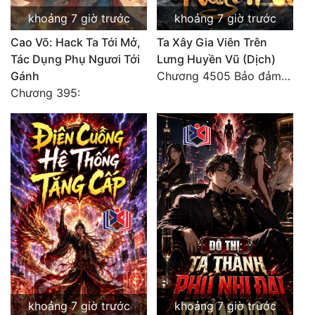
Đô Thị
khoảng 7 giờ trước
khoảng 7 giờ trước
Đông Phương
Cao Võ: Hack Ta Tới Mở,
Ta Xây Gia Viên Trên
Tác Dụng Phụ Ngươi Tới
Lưng Huyền Vũ (Dịch)
Đông Phương Huyền Huyễn
Gánh
Chương 4505 Bảo đảm nhất.
Chương 395:
Đồng Nhân
Cẩu Đạo Trường Sinh
Ngự Thú
Truyện Nam
Truyện Nữ
Vô Địch Lưu
Xây Dựng Thế Lực
khoảng 7 giờ trước
khoảng 7 giờ trước
Đam Mỹ