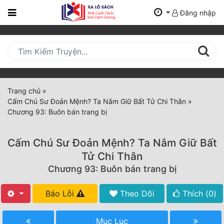
Đăng nhập
Trang
Chủ
Mới
Cập
Nhật
Trang chủ
»
(current)
Cấm Chú Sư Đoản Mệnh? Ta Nắm Giữ Bất Tử Chi Thân
»
BXH
Chương 93: Buôn bán trang bị
Thể Loại
Cấm Chú Sư Đoản Mệnh? Ta Nắm Giữ Bất
Tử Chi Thân
Tất Cả
Chương 93: Buôn bán trang bị
Truyện Mới Ra
Báo Lỗi
Theo Dõi
Thích (
0
)
Hoàn Thành
Mục Lục