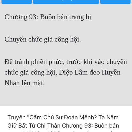
Free
Chương 93: Buôn bán trang bị
Hậu Cung
Truyện Convert
Chuyển chức giả công hội.
Truyện Dịch
Truyện Nhập Môn
Để tránh phiền phức, trước khi vào chuyển
Truyện ngắn
chức giả công hội, Diệp Lâm đeo Huyễn
Xa Lộ Dịch
Nhan lên mặt.
Cung Đấu
Cạnh Kỹ
Truyện "Cấm Chú Sư Đoản Mệnh? Ta Nắm
Cổ Tiên Hiệp
Giữ Bất Tử Chi Thân Chương 93: Buôn bán