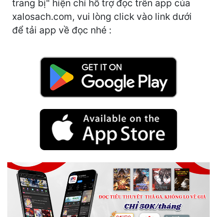
trang bị" hiện chỉ hỗ trợ đọc trên app của
Cổ Đại
xalosach.com, vui lòng click vào link dưới
Du Hí
để tải app về đọc nhé :
Dã Sử
Dị Giới
Dị Năng
Gia Đấu
Góc Nhìn Nam
Góc Nhìn Nữ
Huyền Huyễn
Huyền Nghi
Huyền Ảo