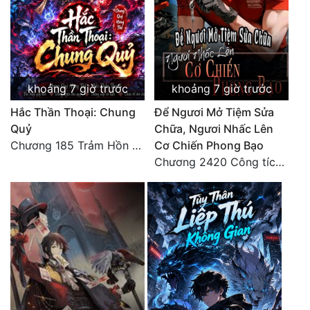
Quân Sự
Sảng Văn
Sắc
khoảng 7 giờ trước
khoảng 7 giờ trước
Sủng
Hắc Thần Thoại: Chung
Để Ngươi Mở Tiệm Sửa
Quỷ
Chữa, Ngươi Nhấc Lên
Thanh Xuân
Chương 185 Trảm Hồn Đao Cơ Trương Ngưng Dao
Cơ Chiến Phong Bạo
Tiên Hiệp
Chương 2420 Công tích vĩ đại!! Cơ Tu Chi Thần?!
Tiểu Thuyết
Trinh Thám
Triều Đấu
Trùng Sinh
Trọng Sinh