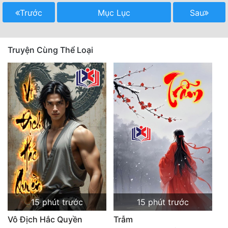
Trước
Mục Lục
Sau
Mưu Mô
Mạt Thế
Truyện Cùng Thể Loại
Mỹ Thực
Ngôn Tình
Ngược
Nữ Cường
Nữ Phụ
Phong Thủy - Tâm Linh
Phương Tây
15 phút trước
15 phút trước
Phản Phái
Vô Địch Hắc Quyền
Trẫm
Quan Trường