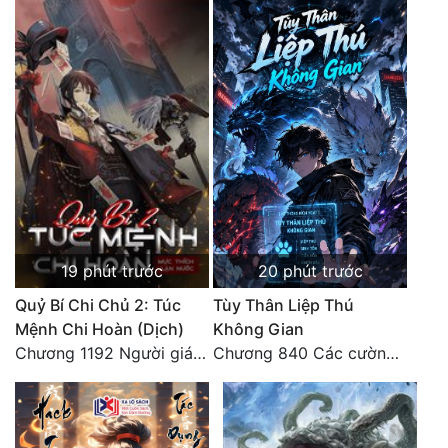
Tu Chân
Tu Tiên
Tội Phạm
Vô Địch
Võ Hiệp
Võng Du
Xuyên Không
19 phút trước
20 phút trước
Xuyên Nhanh
Quỷ Bí Chi Chủ 2: Túc
Tùy Thân Liệp Thú
Mệnh Chi Hoàn (Dịch)
Không Gian
Xuyên Sách
Chương 1192 Người giám thị
Chương 840 Các cường giả Hằng Tinh cấp khác đâu?
Xuyên Thư
Điền Văn