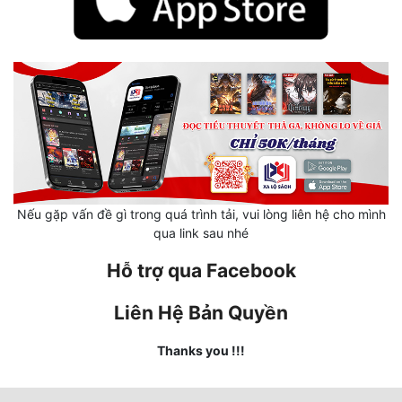
Hài Hước
Hệ Thống
Học Đường
Khoa Huyễn
Khoa Huyễn Không Gian
Kinh Dị
Nếu gặp vấn đề gì trong quá trình tải, vui lòng liên hệ cho mình
Kiếm Hiệp
qua link sau nhé
Kỳ Huyễn
Hỗ trợ qua Facebook
Kỳ Ảo
Liên Hệ Bản Quyền
Linh Dị
Thanks you !!!
Làm Giàu
Lịch Sử