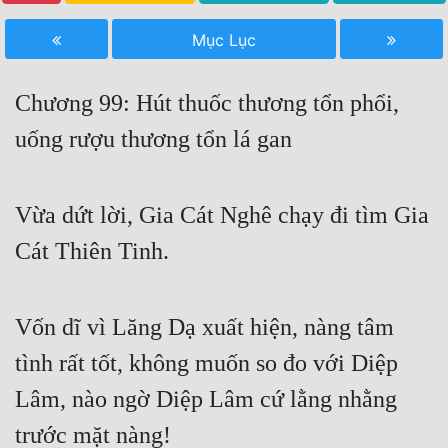
Free
Mục Lục
Hậu Cung
Chương 99: Hút thuốc thương tổn phổi,
Truyện Convert
uống rượu thương tổn lá gan
Truyện Dịch
Truyện Nhập Môn
Vừa dứt lời, Gia Cát Nghê chạy đi tìm Gia
Truyện ngắn
Cát Thiên Tinh.
Xa Lộ Dịch
Vốn dĩ vì Lăng Dạ xuất hiện, nàng tâm
Cung Đấu
tình rất tốt, không muốn so đo với Diệp
Cạnh Kỹ
Lâm, nào ngờ Diệp Lâm cứ lằng nhằng
Cổ Tiên Hiệp
trước mặt nàng!