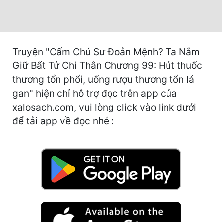
Cổ Đại
Du Hí
Dã Sử
Truyện "Cấm Chú Sư Đoản Mệnh? Ta Nắm
Giữ Bất Tử Chi Thân Chương 99: Hút thuốc
Dị Giới
thương tổn phổi, uống rượu thương tổn lá
Dị Năng
gan" hiện chỉ hỗ trợ đọc trên app của
xalosach.com, vui lòng click vào link dưới
Gia Đấu
để tải app về đọc nhé :
Góc Nhìn Nam
Góc Nhìn Nữ
Huyền Huyễn
Huyền Nghi
Huyền Ảo