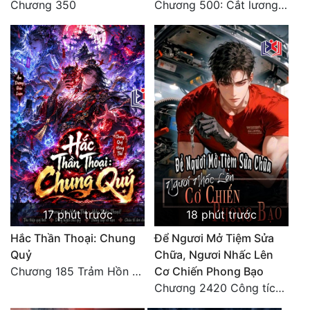
Chương 350
Chương 500: Cắt lương thực là có thể thu hồi Macao (1)
Quân Sự
Sảng Văn
Sắc
Sủng
Thanh Xuân
Tiên Hiệp
Tiểu Thuyết
17 phút trước
18 phút trước
Trinh Thám
Hắc Thần Thoại: Chung
Để Ngươi Mở Tiệm Sửa
Triều Đấu
Quỷ
Chữa, Ngươi Nhấc Lên
Trùng Sinh
Chương 185 Trảm Hồn Đao Cơ Trương Ngưng Dao
Cơ Chiến Phong Bạo
Chương 2420 Công tích vĩ đại!! Cơ Tu Chi Thần?!
Trọng Sinh