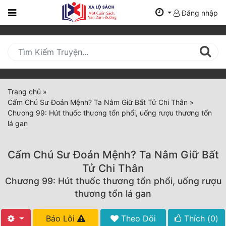
Đăng nhập
Trang
Chủ
Mới
Cập
Nhật
Trang chủ
»
(current)
Cấm Chú Sư Đoản Mệnh? Ta Nắm Giữ Bất Tử Chi Thân
»
BXH
Chương 99: Hút thuốc thương tổn phổi, uống rượu thương tổn
lá gan
Thể Loại
Cấm Chú Sư Đoản Mệnh? Ta Nắm Giữ Bất
Tất Cả
Tử Chi Thân
Chương 99: Hút thuốc thương tổn phổi, uống rượu
Truyện Mới Ra
thương tổn lá gan
Hoàn Thành
Báo Lỗi
Theo Dõi
Thích (
0
)