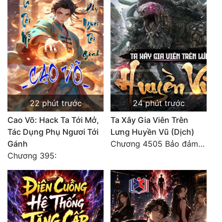
Đô Thị
Đông Phương
Đông Phương Huyền Huyễn
Đồng Nhân
22 phút trước
24 phút trước
Cẩu Đạo Trường Sinh
Cao Võ: Hack Ta Tới Mở,
Ta Xây Gia Viên Trên
Ngự Thú
Tác Dụng Phụ Ngươi Tới
Lưng Huyền Vũ (Dịch)
Truyện Nam
Gánh
Chương 4505 Bảo đảm nhất.
Chương 395:
Truyện Nữ
Vô Địch Lưu
Xây Dựng Thế Lực
Đam Mỹ