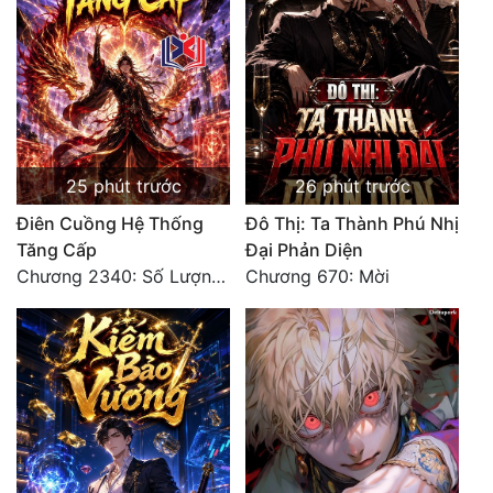
Đẹp
Đẹp Hiệp
Tính Cách Nhân Vật :
25 phút trước
26 phút trước
Cơ Trí
Điên Cuồng Hệ Thống
Đô Thị: Ta Thành Phú Nhị
Sát Phạt Quyết Đoán
Tăng Cấp
Đại Phản Diện
Chương 2340: Số Lượng Bất Túc!
Chương 670: Mời
Vô Sỉ
Điềm Đạm