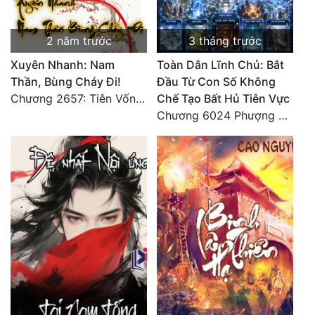
2 năm trước
3 tháng trước
Xuyên Nhanh: Nam
Toàn Dân Lĩnh Chủ: Bắt
Thần, Bùng Cháy Đi!
Đầu Từ Con Số Không
Chương 2657: Tiên Vốn Vô Lương (15). HẾT.
Chế Tạo Bất Hủ Tiên Vực
Chương 6024 Phượng Tổ giúp ta! Mở lại luân hồi!