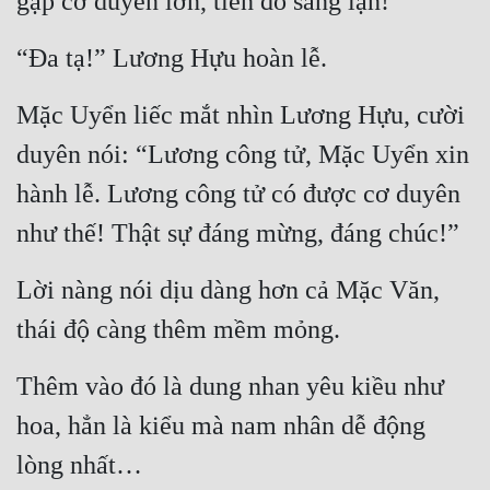
gặp cơ duyên lớn, tiền đồ sáng lạn!”
Tu Chân
“Đa tạ!” Lương Hựu hoàn lễ.
Tu Tiên
Mặc Uyển liếc mắt nhìn Lương Hựu, cười 
Tội Phạm
duyên nói: “Lương công tử, Mặc Uyển xin 
Vô Địch
hành lễ. Lương công tử có được cơ duyên 
Võ Hiệp
như thế! Thật sự đáng mừng, đáng chúc!”
Võng Du
Lời nàng nói dịu dàng hơn cả Mặc Văn, 
Xuyên Không
thái độ càng thêm mềm mỏng.
Xuyên Nhanh
Xuyên Sách
Thêm vào đó là dung nhan yêu kiều như 
Xuyên Thư
hoa, hẳn là kiểu mà nam nhân dễ động 
lòng nhất…
Điền Văn