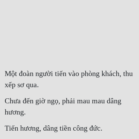
Free
Hậu Cung
Truyện Convert
Truyện Dịch
Truyện Nhập Môn
Truyện ngắn
Một đoàn người tiến vào phòng khách, thu 
xếp sơ qua.
Xa Lộ Dịch
Chưa đến giờ ngọ, phải mau mau dâng 
Cung Đấu
hương.
Cạnh Kỹ
Tiến hương, dâng tiền công đức.
Cổ Tiên Hiệp