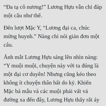
Đô Thị
“Đa tạ cô nương!” Lương Hựu vẫn chỉ đáp 
Đông Phương
một câu như thế.
Đông Phương Huyền Huyễn
Đến lượt Mặc Y, “Lương đại ca, chúc 
Đồng Nhân
mừng huynh.” Nàng chỉ nói giản đơn một 
câu.
Cẩu Đạo Trường Sinh
Ánh mắt Lương Hựu sáng lên nhìn nàng: 
Ngự Thú
“Y muội muội, chuyện này với ta đúng là 
Truyện Nam
một đại cơ duyên! Nhưng cũng kéo theo 
Truyện Nữ
không ít chuyện thân bất do kỷ. Khiến 
Vô Địch Lưu
Mặc bá mẫu và các muội phải vất vả 
Xây Dựng Thế Lực
đường xa đến đây, Lương Hựu thấy rất áy 
Đam Mỹ