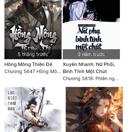
5 tháng trước
2 năm trước
Hồng Mông Thiên Đế
Xuyên Nhanh: Nữ Phối,
Chương 5647 Hồng Mông Thiên Đế (HẾT)
Bình Tĩnh Một Chút
Chương 5819: Phiên ngoại: Trở lại STARS [HẾT]