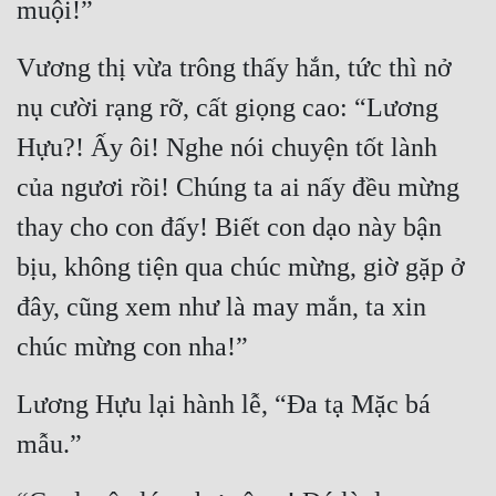
muội!”
Mưu Mô
Vương thị vừa trông thấy hắn, tức thì nở 
Mạt Thế
nụ cười rạng rỡ, cất giọng cao: “Lương 
Mỹ Thực
Hựu?! Ấy ôi! Nghe nói chuyện tốt lành 
Ngôn Tình
của ngươi rồi! Chúng ta ai nấy đều mừng 
Ngược
thay cho con đấy! Biết con dạo này bận 
bịu, không tiện qua chúc mừng, giờ gặp ở 
Nữ Cường
đây, cũng xem như là may mắn, ta xin 
Nữ Phụ
chúc mừng con nha!”
Phong Thủy - Tâm Linh
Phương Tây
Lương Hựu lại hành lễ, “Đa tạ Mặc bá 
mẫu.”
Phản Phái
Quan Trường