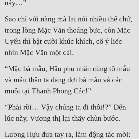
náy…”
Đẹp
Sao chỉ với nàng mà lại nói nhiều thế chứ, 
Đẹp Hiệp
trong lòng Mặc Văn thoáng bực, còn Mặc 
Uyển thì bật cười khúc khích, cố ý liếc 
Tính Cách Nhân Vật :
nhìn Mặc Văn một cái.
Cơ Trí
Sát Phạt Quyết Đoán
“Mặc bá mẫu, Hầu phu nhân cùng tổ mẫu 
và mẫu thân ta đang đợi bá mẫu và các 
Vô Sỉ
muội tại Thanh Phong Các!”
Điềm Đạm
“Phải rồi… Vậy chúng ta đi thôi!?” Đến 
lúc này, Vương thị lại thấy chùn bước.
Lương Hựu đưa tay ra, làm động tác mời: 