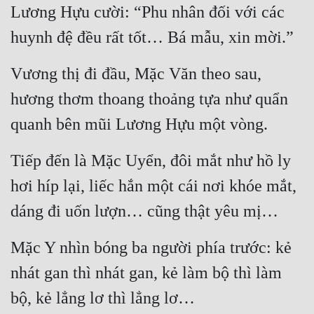
Lương Hựu cười: “Phu nhân đối với các 
huynh đệ đều rất tốt… Bá mẫu, xin mời.”
Vương thị đi đầu, Mặc Văn theo sau, 
hương thơm thoang thoảng tựa như quẩn 
quanh bên mũi Lương Hựu một vòng.
Tiếp đến là Mặc Uyển, đôi mắt như hồ ly 
hơi híp lại, liếc hắn một cái nơi khóe mắt, 
dáng đi uốn lượn… cũng thật yêu mị…
Mặc Y nhìn bóng ba người phía trước: kẻ 
nhát gan thì nhát gan, kẻ làm bộ thì làm 
bộ, kẻ lẳng lơ thì lẳng lơ…