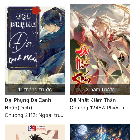
11 tháng trước
2 năm trước
Đại Phụng Đả Canh
Đệ Nhất Kiếm Thần
Nhân(Dịch)
Chương 12467: Phiên ngoại 20: Sinh nhật vui vẻ - Hoàn
Chương 2112: Ngoại truyện 3 - Tiệc mừng công