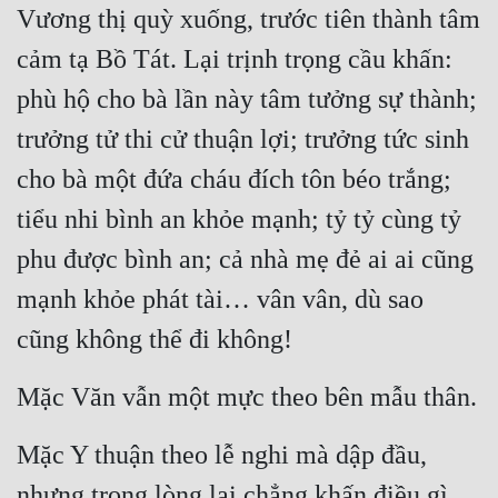
Vương thị quỳ xuống, trước tiên thành tâm 
Cổ Đại
cảm tạ Bồ Tát. Lại trịnh trọng cầu khấn: 
Du Hí
phù hộ cho bà lần này tâm tưởng sự thành; 
Dã Sử
trưởng tử thi cử thuận lợi; trưởng tức sinh 
Dị Giới
cho bà một đứa cháu đích tôn béo trắng; 
Dị Năng
tiểu nhi bình an khỏe mạnh; tỷ tỷ cùng tỷ 
Gia Đấu
phu được bình an; cả nhà mẹ đẻ ai ai cũng 
Góc Nhìn Nam
mạnh khỏe phát tài… vân vân, dù sao 
Góc Nhìn Nữ
cũng không thể đi không!
Huyền Huyễn
Mặc Văn vẫn một mực theo bên mẫu thân.
Huyền Nghi
Mặc Y thuận theo lễ nghi mà dập đầu, 
Huyền Ảo
nhưng trong lòng lại chẳng khấn điều gì.