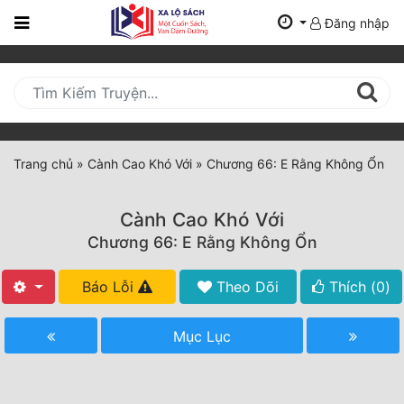
Đăng nhập
Trang
Chủ
Mới
Cập
Nhật
Trang chủ
»
Cành Cao Khó Với
»
Chương 66: E Rằng Không Ổn
(current)
BXH
Cành Cao Khó Với
Thể Loại
Chương 66: E Rằng Không Ổn
Báo Lỗi
Theo Dõi
Thích (
0
)
Tất Cả
Truyện Mới Ra
Mục Lục
Hoàn Thành