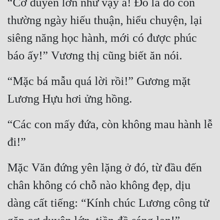
“Cơ duyên lớn như vậy a! Đó là do con 
Quân Sự
thường ngày hiếu thuận, hiểu chuyện, lại 
Sảng Văn
siêng năng học hành, mới có được phúc 
báo ấy!” Vương thị cũng biết ăn nói.
Sắc
Sủng
“Mặc bá mẫu quá lời rồi!” Gương mặt 
Thanh Xuân
Lương Hựu hơi ửng hồng.
Tiên Hiệp
“Các con mấy đứa, còn không mau hành lễ 
Tiểu Thuyết
đi!”
Trinh Thám
Mặc Văn đứng yên lặng ở đó, từ đầu đến 
Triều Đấu
chân không có chỗ nào không đẹp, dịu 
Trùng Sinh
dàng cất tiếng: “Kính chúc Lương công tử 
Trọng Sinh