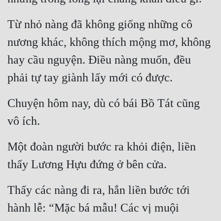
Hài Hước
Từ nhỏ nàng đã không giống những cô 
Hệ Thống
nương khác, không thích mộng mơ, không 
Học Đường
hay cầu nguyện. Điều nàng muốn, đều 
Khoa Huyễn
phải tự tay giành lấy mới có được.
Khoa Huyễn Không Gian
Chuyện hôm nay, dù có bái Bồ Tát cũng 
Kinh Dị
vô ích.
Kiếm Hiệp
Kỳ Huyễn
Một đoàn người bước ra khỏi điện, liền 
Kỳ Ảo
thấy Lương Hựu đứng ở bên cửa.
Linh Dị
Thấy các nàng đi ra, hắn liền bước tới 
Làm Giàu
hành lễ: “Mặc bá mẫu! Các vị muội 
Lịch Sử