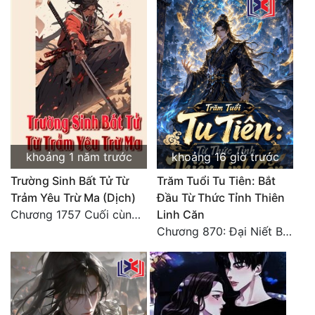
khoảng 1 năm trước
khoảng 16 giờ trước
Trường Sinh Bất Tử Từ
Trăm Tuổi Tu Tiên: Bắt
Trảm Yêu Trừ Ma (Dịch)
Đầu Từ Thức Tỉnh Thiên
Chương 1757 Cuối cùng được bình tĩnh (hết)
Linh Căn
Chương 870: Đại Niết Bàn Tiên Thuật!