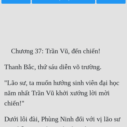
Free
Hậu Cung
Truyện Convert
Truyện Dịch
Truyện Nhập Môn
Truyện ngắn
Xa Lộ Dịch
"Lão sư, ta muốn hướng sinh viên đại học 
năm nhất Trần Vũ khởi xướng lời mời 
Cung Đấu
Cạnh Kỹ
Dưới lôi đài, Phùng Ninh đối với vị lão sư 
Cổ Tiên Hiệp