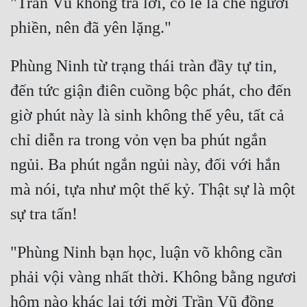
"Trần Vũ không trả lời, có lẽ là chê ngươi 
Đẹp
Đẹp Hiệp
Phùng Ninh từ trạng thái tràn đầy tự tin, 
đến tức giận điên cuồng bộc phát, cho đến 
Tính Cách Nhân Vật :
giờ phút này là sinh không thể yêu, tất cả 
Cơ Trí
chỉ diễn ra trong vỏn vẹn ba phút ngắn 
Sát Phạt Quyết Đoán
ngủi. Ba phút ngắn ngủi này, đối với hắn 
Vô Sỉ
mà nói, tựa như một thế kỷ. Thật sự là một 
Điềm Đạm
"Phùng Ninh bạn học, luận võ không cần 
phải vội vàng nhất thời. Không bằng ngươi 
hôm nào khác lại tới mời Trần Vũ đồng 