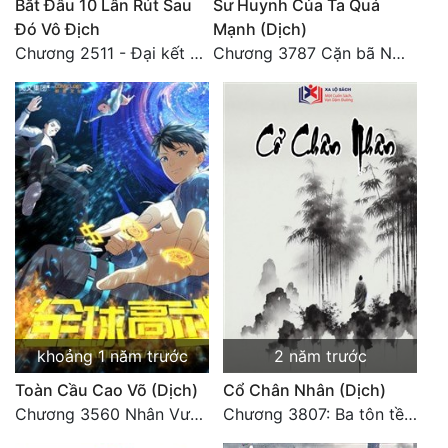
Bắt Đầu 10 Lần Rút Sau
Sư Huynh Của Ta Quá
Đó Vô Địch
Mạnh (Dịch)
Chương 2511 - Đại kết cục, Phiên ngoại thiên: Chư thiên quy nhất giới, vĩnh hằng thế giới. Hết!
Chương 3787 Cặn bã Nam Thiên Đạo
khoảng 1 năm trước
2 năm trước
Toàn Cầu Cao Võ (Dịch)
Cổ Chân Nhân (Dịch)
Chương 3560 Nhân Vương trở về - END
Chương 3807: Ba tôn tề công Thiên Đình (2)