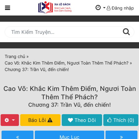
Đăng nhập
Trang
Chủ
Mới
Cập
Nhật
Trang chủ
»
(current)
Cao Võ: Khắc Kim Thêm Điểm, Ngươi Toàn Thêm Thể Phách?
»
BXH
Chương 37: Trần Vũ, đến chiến!
Thể Loại
Cao Võ: Khắc Kim Thêm Điểm, Ngươi Toàn
Thêm Thể Phách?
Tất Cả
Chương 37: Trần Vũ, đến chiến!
Truyện Mới Ra
Báo Lỗi
Theo Dõi
Thích (
0
)
Hoàn Thành
Mục Lục