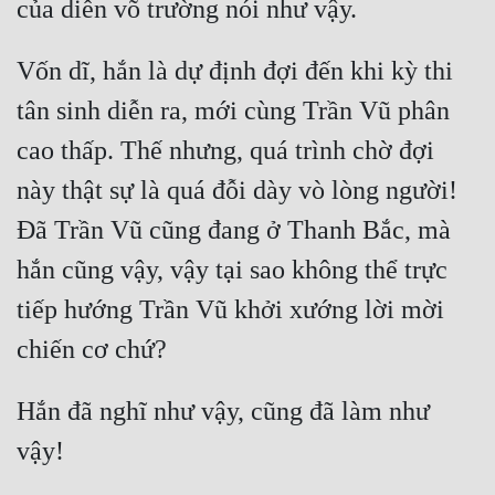
Cổ Đại
Du Hí
Vốn dĩ, hắn là dự định đợi đến khi kỳ thi 
Dã Sử
tân sinh diễn ra, mới cùng Trần Vũ phân 
cao thấp. Thế nhưng, quá trình chờ đợi 
Dị Giới
này thật sự là quá đỗi dày vò lòng người! 
Dị Năng
Đã Trần Vũ cũng đang ở Thanh Bắc, mà 
Gia Đấu
hắn cũng vậy, vậy tại sao không thể trực 
Góc Nhìn Nam
tiếp hướng Trần Vũ khởi xướng lời mời 
Góc Nhìn Nữ
Huyền Huyễn
Hắn đã nghĩ như vậy, cũng đã làm như 
Huyền Nghi
Huyền Ảo