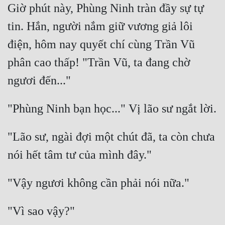
Hài Hước
Giờ phút này, Phùng Ninh tràn đầy sự tự 
Hệ Thống
tin. Hắn, người nắm giữ vương giả lôi 
điện, hôm nay quyết chí cùng Trần Vũ 
Học Đường
phân cao thấp! "Trần Vũ, ta đang chờ 
Khoa Huyễn
Khoa Huyễn Không Gian
Kinh Dị
Kiếm Hiệp
"Lão sư, ngài đợi một chút đã, ta còn chưa 
Kỳ Huyễn
Kỳ Ảo
Linh Dị
Làm Giàu
Lịch Sử