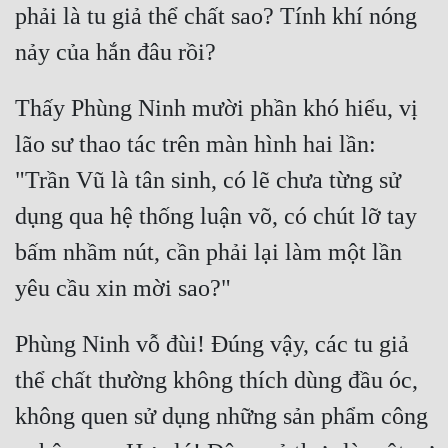
phải là tu giả thể chất sao? Tính khí nóng 
Quân Sự
Sảng Văn
Thấy Phùng Ninh mười phần khó hiểu, vị 
Sắc
lão sư thao tác trên màn hình hai lần: 
Sủng
"Trần Vũ là tân sinh, có lẽ chưa từng sử 
Thanh Xuân
dụng qua hệ thống luận võ, có chút lỡ tay 
Tiên Hiệp
bấm nhầm nút, cần phải lại làm một lần 
Tiểu Thuyết
Trinh Thám
Phùng Ninh vỗ đùi! Đúng vậy, các tu giả 
Triều Đấu
thể chất thường không thích dùng đầu óc, 
Trùng Sinh
không quen sử dụng những sản phẩm công 
Trọng Sinh