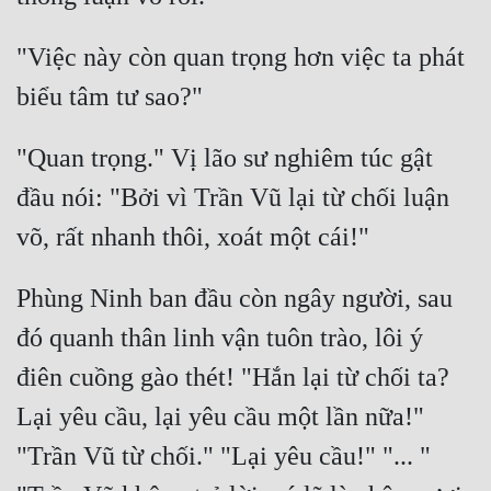
Đô Thị
"Việc này còn quan trọng hơn việc ta phát 
Đông Phương
Đông Phương Huyền Huyễn
Đồng Nhân
"Quan trọng." Vị lão sư nghiêm túc gật 
đầu nói: "Bởi vì Trần Vũ lại từ chối luận 
Cẩu Đạo Trường Sinh
Ngự Thú
Phùng Ninh ban đầu còn ngây người, sau 
Truyện Nam
đó quanh thân linh vận tuôn trào, lôi ý 
Truyện Nữ
điên cuồng gào thét! "Hắn lại từ chối ta? 
Vô Địch Lưu
Lại yêu cầu, lại yêu cầu một lần nữa!" 
Xây Dựng Thế Lực
"Trần Vũ từ chối." "Lại yêu cầu!" "... " 
Đam Mỹ