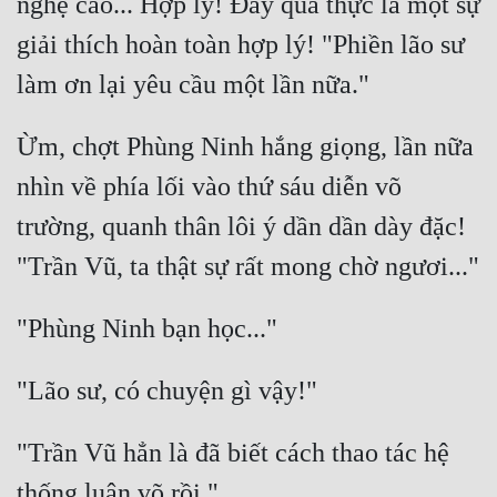
nghệ cao... Hợp lý! Đây quả thực là một sự 
Tu Chân
giải thích hoàn toàn hợp lý! "Phiền lão sư 
Tu Tiên
Tội Phạm
Ừm, chợt Phùng Ninh hắng giọng, lần nữa 
Vô Địch
nhìn về phía lối vào thứ sáu diễn võ 
Võ Hiệp
trường, quanh thân lôi ý dần dần dày đặc! 
Võng Du
Xuyên Không
Xuyên Nhanh
Xuyên Sách
Xuyên Thư
"Trần Vũ hẳn là đã biết cách thao tác hệ 
Điền Văn