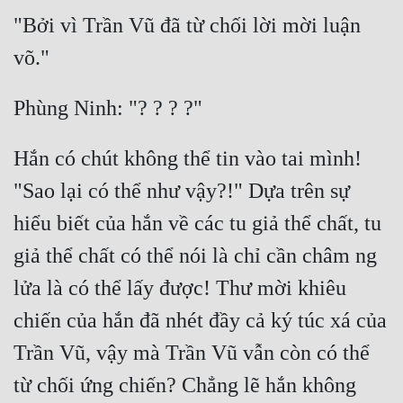
"Bởi vì Trần Vũ đã từ chối lời mời luận 
Mưu Mô
Mạt Thế
Mỹ Thực
Ngôn Tình
Hắn có chút không thể tin vào tai mình! 
Ngược
"Sao lại có thể như vậy?!" Dựa trên sự 
Nữ Cường
hiểu biết của hắn về các tu giả thể chất, tu 
Nữ Phụ
giả thể chất có thể nói là chỉ cần châm ng 
lửa là có thể lấy được! Thư mời khiêu 
Phong Thủy - Tâm Linh
chiến của hắn đã nhét đầy cả ký túc xá của 
Phương Tây
Trần Vũ, vậy mà Trần Vũ vẫn còn có thể 
Phản Phái
từ chối ứng chiến? Chẳng lẽ hắn không 
Quan Trường