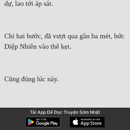
Chỉ hai bước, đã vượt qua gần ba mét, bức 
Diệp Nhiên lại đột nhiên tiến lên, hắn 
Tải App Để Đọc Truyện Sớm Nhất
khống chế thân thể tinh diệu đến cực 