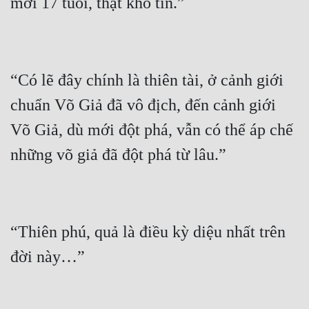
Đô Thị
Đông Phương
Đông Phương Huyền Huyễn
“Có lẽ đây chính là thiên tài, ở cảnh giới 
Đồng Nhân
chuẩn Võ Giả đã vô địch, đến cảnh giới 
Võ Giả, dù mới đột phá, vẫn có thể áp chế 
Cẩu Đạo Trường Sinh
Ngự Thú
Truyện Nam
Truyện Nữ
“Thiên phú, quả là điều kỳ diệu nhất trên 
Vô Địch Lưu
Xây Dựng Thế Lực
Đam Mỹ