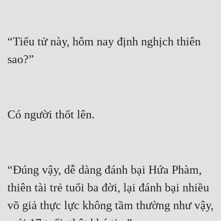
Tu Chân
Tu Tiên
“Tiểu tử này, hôm nay định nghịch thiên 
Tội Phạm
Vô Địch
Võ Hiệp
Võng Du
Xuyên Không
Xuyên Nhanh
“Đúng vậy, dễ dàng đánh bại Hứa Phàm, 
Xuyên Sách
thiên tài trẻ tuổi ba đời, lại đánh bại nhiều 
Xuyên Thư
võ giả thực lực không tầm thường như vậy, 
Điền Văn