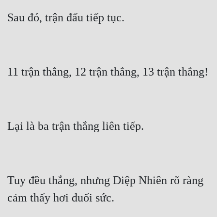
Đẹp
Đẹp Hiệp
Tính Cách Nhân Vật :
Cơ Trí
Sát Phạt Quyết Đoán
Vô Sỉ
Điềm Đạm
Tuy đều thắng, nhưng Diệp Nhiên rõ ràng 