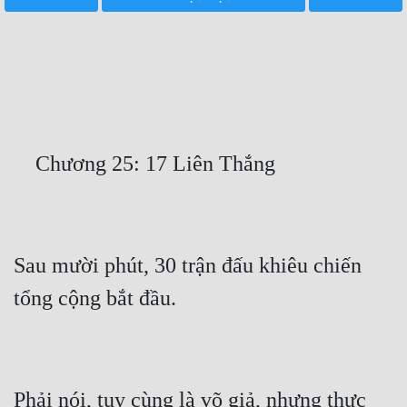
Free
Hậu Cung
Truyện Convert
Truyện Dịch
Truyện Nhập Môn
Truyện ngắn
Xa Lộ Dịch
Sau mười phút, 30 trận đấu khiêu chiến 
Cung Đấu
Cạnh Kỹ
Cổ Tiên Hiệp
Phải nói, tuy cùng là võ giả, nhưng thực 