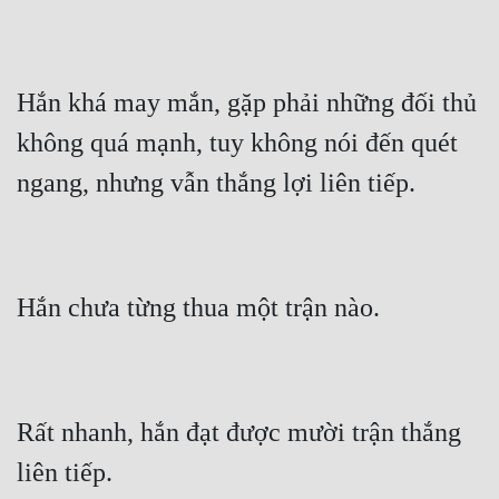
Mưu Mô
Mạt Thế
Hắn khá may mắn, gặp phải những đối thủ 
Mỹ Thực
không quá mạnh, tuy không nói đến quét 
Ngôn Tình
Ngược
Nữ Cường
Nữ Phụ
Phong Thủy - Tâm Linh
Phương Tây
Rất nhanh, hắn đạt được mười trận thắng 
Phản Phái
Quan Trường