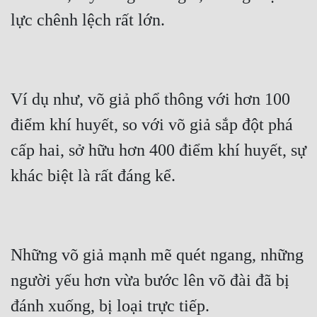
Cổ Đại
Du Hí
Dã Sử
Dị Giới
Ví dụ như, võ giả phổ thông với hơn 100 
điểm khí huyết, so với võ giả sắp đột phá 
Dị Năng
cấp hai, sở hữu hơn 400 điểm khí huyết, sự 
Gia Đấu
Góc Nhìn Nam
Góc Nhìn Nữ
Huyền Huyễn
Những võ giả mạnh mẽ quét ngang, những 
Huyền Nghi
người yếu hơn vừa bước lên võ đài đã bị 
Huyền Ảo