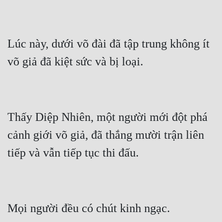
Quân Sự
Sảng Văn
Lúc này, dưới võ đài đã tập trung không ít 
Sắc
Sủng
Thanh Xuân
Tiên Hiệp
Thấy Diệp Nhiên, một người mới đột phá 
cảnh giới võ giả, đã thắng mười trận liên 
Tiểu Thuyết
Trinh Thám
Triều Đấu
Trùng Sinh
Trọng Sinh