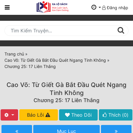
Đăng nhập
Trang
Chủ
Mới
Cập
Nhật
Trang chủ
»
(current)
Cao Võ: Từ Giết Gà Bắt Đầu Quét Ngang Tinh Không
»
BXH
Chương 25: 17 Liên Thắng
Thể Loại
Cao Võ: Từ Giết Gà Bắt Đầu Quét Ngang
Tinh Không
Tất Cả
Chương 25: 17 Liên Thắng
Truyện Mới Ra
Báo Lỗi
Theo Dõi
Thích (
0
)
Hoàn Thành
Mục Lục