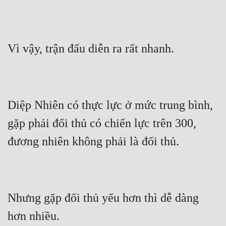
Hài Hước
Hệ Thống
Học Đường
Khoa Huyễn
Khoa Huyễn Không Gian
Diệp Nhiên có thực lực ở mức trung bình, 
Kinh Dị
gặp phải đối thủ có chiến lực trên 300, 
Kiếm Hiệp
Kỳ Huyễn
Kỳ Ảo
Linh Dị
Nhưng gặp đối thủ yếu hơn thì dễ dàng 
Làm Giàu
Lịch Sử